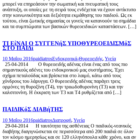
μπορεί να επηρεάσουν την σωματική και πνευματική τους
ανάπτυξη, οι οποίες με τη σειρά τους ενδέχεται να έχουν αντίκτυπο
στην κοινωνικότητα και δεξιότητα εκμάθησης του παιδιού. Ως εκ
τούτου, είναι ζωτικής σημασίας οι γονείς να κατανοούν τα σημάδια
και τα συμπτώματα των βασικών θυρεοειδικών καταστάσεων. […]
ΤΙ ΕίΝΑΙ Ο ΣΥΓΓΕΝήΣ ΥΠΟΘΥΡΕΟΕΙΔΙΣΜόΣ
ΣΤΟ ΠΑΙΔί
10 Μαΐου 2016
paidiatros
Ενδοκρινικά-Θυρεοειδής
,
Υγεία
25-04-2014 Ο θυρεοειδής αδένας είναι ένας από τους πιο
σημαντικούς αδένες του ενδοκρινικού μας συστήματος. Έχει
σχήμα πεταλούδας και βρίσκεται στο λαιμό, κάτω από τους
χόνδρους του λάρυγγα. O θυρεοειδής αδένας παράγει τρεις
ορμόνες τη θυροξίνη (Τ4), την τριιωδοθυρονίνη (Τ3) και την
καλσιτονίνη. Η έκκριση των Τ3 και Τ4 ρυθμίζεται από […]
ΠΑΙΔΙΚόΣ ΔΙΑΒήΤΗΣ
10 Μαΐου 2016
paidiatros
Διατροφή
,
Υγεία
29-04-2014 Η ταυτότητα της ασθένειας Ο παιδικός-νεανικός
διαβήτης διαγιγνώσκεται σε περισσότερα από 200 παιδιά σε όλον
τον κόσμο ημερησίως και σε 120 ελληνόπουλα κάθε χρόνο, και αν