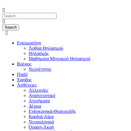
Εγκυμοσύνη
Άρθρα Θηλασμού
Θηλασμός
Μαθήματα Μητρικού Θηλασμού
Βρέφος
Νεογέννητο
Παιδί
Έφηβος
Ασθένειες
Αλλεργίες
Αναπνευστικό
Ατυχήματα
Δέρμα
Ενδοκρινικά-Θυρεοειδής
Καρδιά-Αίμα
Νευρολογικά
Όραση-Ακοή