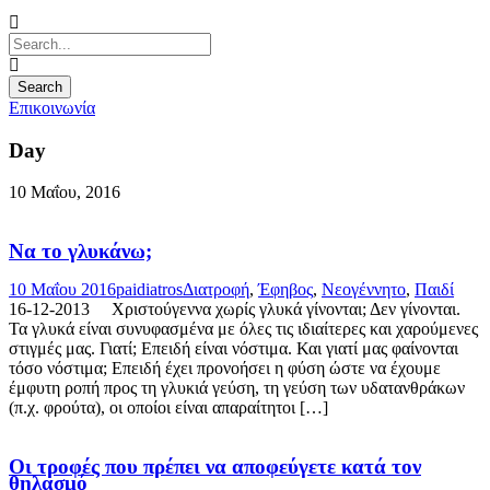
Επικοινωνία
Day
10 Μαΐου, 2016
Να το γλυκάνω;
10 Μαΐου 2016
paidiatros
Διατροφή
,
Έφηβος
,
Νεογέννητο
,
Παιδί
16-12-2013 Χριστούγεννα χωρίς γλυκά γίνονται; Δεν γίνονται.
Τα γλυκά είναι συνυφασμένα με όλες τις ιδιαίτερες και χαρούμενες
στιγμές μας. Γιατί; Επειδή είναι νόστιμα. Και γιατί μας φαίνονται
τόσο νόστιμα; Επειδή έχει προνοήσει η φύση ώστε να έχουμε
έμφυτη ροπή προς τη γλυκιά γεύση, τη γεύση των υδατανθράκων
(π.χ. φρούτα), οι οποίοι είναι απαραίτητοι […]
Οι τροφές που πρέπει να αποφεύγετε κατά τον
θηλασμό