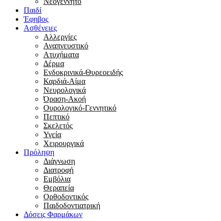
Νεογέννητο
Παιδί
Έφηβος
Ασθένειες
Αλλεργίες
Αναπνευστικό
Ατυχήματα
Δέρμα
Ενδοκρινικά-Θυρεοειδής
Καρδιά-Αίμα
Νευρολογικά
Όραση-Ακοή
Ουρολογικό-Γεννητικό
Πεπτικό
Σκελετός
Υγεία
Χειρουργικά
Πρόληψη
Διάγνωση
Διατροφή
Εμβόλια
Θεραπεία
Ορθοδοντικός
Παιδοδοντιατρική
Δόσεις Φαρμάκων