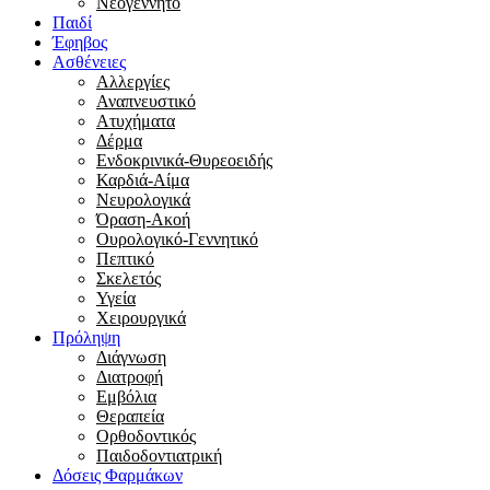
Νεογέννητο
Παιδί
Έφηβος
Ασθένειες
Αλλεργίες
Αναπνευστικό
Ατυχήματα
Δέρμα
Ενδοκρινικά-Θυρεοειδής
Καρδιά-Αίμα
Νευρολογικά
Όραση-Ακοή
Ουρολογικό-Γεννητικό
Πεπτικό
Σκελετός
Υγεία
Χειρουργικά
Πρόληψη
Διάγνωση
Διατροφή
Εμβόλια
Θεραπεία
Ορθοδοντικός
Παιδοδοντιατρική
Δόσεις Φαρμάκων