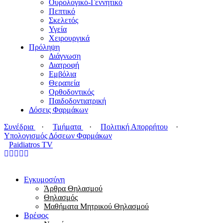
Ουρολογικό-Γεννητικό
Πεπτικό
Σκελετός
Υγεία
Χειρουργικά
Πρόληψη
Διάγνωση
Διατροφή
Εμβόλια
Θεραπεία
Ορθοδοντικός
Παιδοδοντιατρική
Δόσεις Φαρμάκων
Συνέδρια
·
Τμήματα
·
Πολιτική Απορρήτου
·
Υπολογισμός Δόσεων Φαρμάκων
Paidiatros TV
Εγκυμοσύνη
Άρθρα Θηλασμού
Θηλασμός
Μαθήματα Μητρικού Θηλασμού
Βρέφος