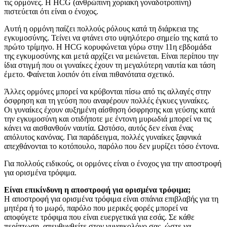
τις ορμόνες. Η HCG (ανθρώπινη χοριακή γοναδοτροπίνη)
πιστεύεται ότι είναι ο ένοχος.
Αυτή η ορμόνη παίζει πολλούς ρόλους κατά τη διάρκεια της
εγκυμοσύνης. Τείνει να φτάνει στο υψηλότερο σημείο της κατά το
πρώτο τρίμηνο. Η HCG κορυφώνεται γύρω στην 11η εβδομάδα
της εγκυμοσύνης και μετά αρχίζει να μειώνεται. Είναι περίπου την
ίδια στιγμή που οι γυναίκες έχουν τη μεγαλύτερη ναυτία και τάση
έμετο. Φαίνεται λοιπόν ότι είναι πιθανότατα σχετικό.
Άλλες ορμόνες μπορεί να κρύβονται πίσω από τις αλλαγές στην
όσφρηση και τη γεύση που αναφέρουν πολλές έγκυες γυναίκες.
Οι γυναίκες έχουν αυξημένη αίσθηση όσφρησης και γεύσης κατά
την εγκυμοσύνη και οτιδήποτε με έντονη μυρωδιά μπορεί να τις
κάνει να αισθανθούν ναυτία. Ωστόσο, αυτός δεν είναι ένας
απόλυτος κανόνας. Για παράδειγμα, πολλές γυναίκες ξαφνικά
απεχθάνονται το κοτόπουλο, παρόλο που δεν μυρίζει τόσο έντονα.
Για πολλούς ειδικούς, οι ορμόνες είναι ο ένοχος για την αποστροφή
για ορισμένα τρόφιμα.
Είναι επικίνδυνη η αποστροφή για ορισμένα τρόφιμα;
Η αποστροφή για ορισμένα τρόφιμα είναι σπάνια επιβλαβής για τη
μητέρα ή το μωρό, παρόλο που μερικές φορές μπορεί να
αποφύγετε τρόφιμα που είναι ευεργετικά για εσάς. Σε κάθε
περίπτωση, απευθυνθείτε στον γυναικολόγο σας, ώστε να