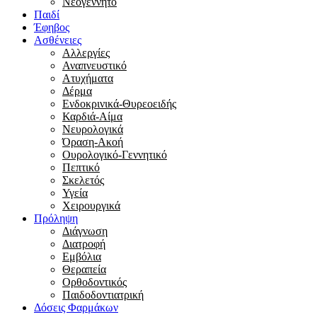
Νεογέννητο
Παιδί
Έφηβος
Ασθένειες
Αλλεργίες
Αναπνευστικό
Ατυχήματα
Δέρμα
Ενδοκρινικά-Θυρεοειδής
Καρδιά-Αίμα
Νευρολογικά
Όραση-Ακοή
Ουρολογικό-Γεννητικό
Πεπτικό
Σκελετός
Υγεία
Χειρουργικά
Πρόληψη
Διάγνωση
Διατροφή
Εμβόλια
Θεραπεία
Ορθοδοντικός
Παιδοδοντιατρική
Δόσεις Φαρμάκων