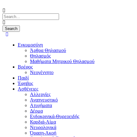
Εγκυμοσύνη
Άρθρα Θηλασμού
Θηλασμός
Μαθήματα Μητρικού Θηλασμού
Βρέφος
Νεογέννητο
Παιδί
Έφηβος
Ασθένειες
Αλλεργίες
Αναπνευστικό
Ατυχήματα
Δέρμα
Ενδοκρινικά-Θυρεοειδής
Καρδιά-Αίμα
Νευρολογικά
Όραση-Ακοή