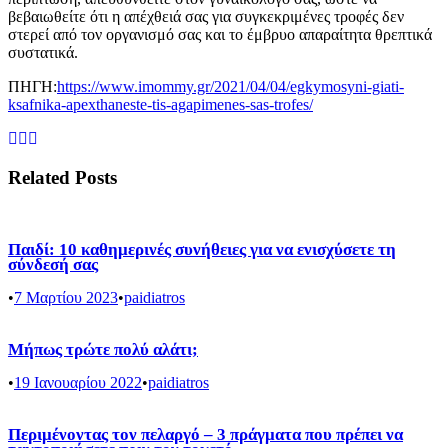
βεβαιωθείτε ότι η απέχθειά σας για συγκεκριμένες τροφές δεν
στερεί από τον οργανισμό σας και το έμβρυο απαραίτητα θρεπτικά
συστατικά.
ΠΗΓΗ:
https://www.imommy.gr/2021/04/04/egkymosyni-giati-
ksafnika-apexthaneste-tis-agapimenes-sas-trofes/
Related Posts
Παιδί: 10 καθημερινές συνήθειες για να ενισχύσετε τη
σύνδεσή σας
•
7 Μαρτίου 2023
•
paidiatros
Μήπως τρώτε πολύ αλάτι;
•
19 Ιανουαρίου 2022
•
paidiatros
Περιμένοντας τον πελαργό – 3 πράγματα που πρέπει να