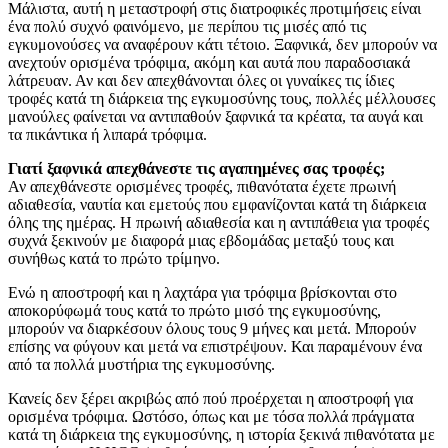
Μάλιστα, αυτή η μεταστροφή στις διατροφικές προτιμήσεις είναι
ένα πολύ συχνό φαινόμενο, με περίπου τις μισές από τις
εγκυμονούσες να αναφέρουν κάτι τέτοιο. Ξαφνικά, δεν μπορούν να
ανεχτούν ορισμένα τρόφιμα, ακόμη και αυτά που παραδοσιακά
λάτρευαν. Αν και δεν απεχθάνονται όλες οι γυναίκες τις ίδιες
τροφές κατά τη διάρκεια της εγκυμοσύνης τους, πολλές μέλλουσες
μανούλες φαίνεται να αντιπαθούν ξαφνικά τα κρέατα, τα αυγά και
τα πικάντικα ή λιπαρά τρόφιμα.
Γιατί ξαφνικά απεχθάνεστε τις αγαπημένες σας τροφές;
Αν απεχθάνεστε ορισμένες τροφές, πιθανότατα έχετε πρωινή
αδιαθεσία, ναυτία και εμετούς που εμφανίζονται κατά τη διάρκεια
όλης της ημέρας. Η πρωινή αδιαθεσία και η αντιπάθεια για τροφές
συχνά ξεκινούν με διαφορά μιας εβδομάδας μεταξύ τους και
συνήθως κατά το πρώτο τρίμηνο.
Ενώ η αποστροφή και η λαχτάρα για τρόφιμα βρίσκονται στο
αποκορύφωμά τους κατά το πρώτο μισό της εγκυμοσύνης,
μπορούν να διαρκέσουν όλους τους 9 μήνες και μετά. Μπορούν
επίσης να φύγουν και μετά να επιστρέψουν. Και παραμένουν ένα
από τα πολλά μυστήρια της εγκυμοσύνης.
Κανείς δεν ξέρει ακριβώς από πού προέρχεται η αποστροφή για
ορισμένα τρόφιμα. Ωστόσο, όπως και με τόσα πολλά πράγματα
κατά τη διάρκεια της εγκυμοσύνης, η ιστορία ξεκινά πιθανότατα με