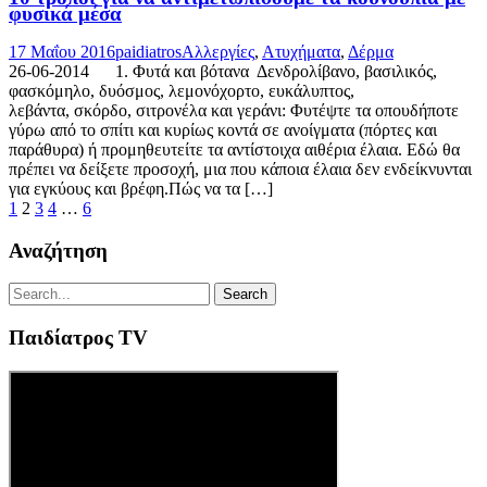
φυσικά μέσα
17 Μαΐου 2016
paidiatros
Αλλεργίες
,
Ατυχήματα
,
Δέρμα
26-06-2014 1. Φυτά και βότανα Δενδρολίβανο, βασιλικός,
φασκόμηλο, δυόσμος, λεμονόχορτο, ευκάλυπτος,
λεβάντα, σκόρδο, σιτρονέλα και γεράνι: Φυτέψτε τα οπουδήποτε
γύρω από το σπίτι και κυρίως κοντά σε ανοίγματα (πόρτες και
παράθυρα) ή προμηθευτείτε τα αντίστοιχα αιθέρια έλαια. Εδώ θα
πρέπει να δείξετε προσοχή, μια που κάποια έλαια δεν ενδείκνυνται
για εγκύους και βρέφη.Πώς να τα […]
1
2
3
4
…
6
Αναζήτηση
Παιδίατρος TV