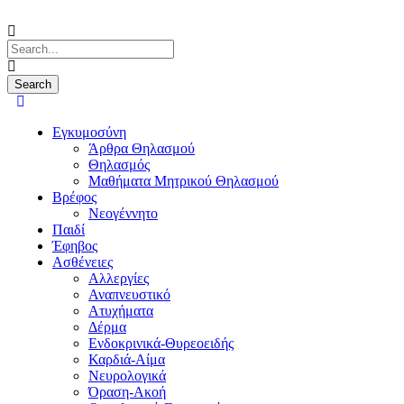
Εγκυμοσύνη
Άρθρα Θηλασμού
Θηλασμός
Μαθήματα Μητρικού Θηλασμού
Βρέφος
Νεογέννητο
Παιδί
Έφηβος
Ασθένειες
Αλλεργίες
Αναπνευστικό
Ατυχήματα
Δέρμα
Ενδοκρινικά-Θυρεοειδής
Καρδιά-Αίμα
Νευρολογικά
Όραση-Ακοή