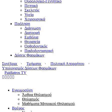
Ουρολογικό-Γεννητικό
Πεπτικό
Σκελετός
Υγεία
Χειρουργικά
Πρόληψη
Διάγνωση
Διατροφή
Εμβόλια
Θεραπεία
Ορθοδοντικός
Παιδοδοντιατρική
Δόσεις Φαρμάκων
Συνέδρια
·
Τμήματα
·
Πολιτική Απορρήτου
·
Υπολογισμός Δόσεων Φαρμάκων
Paidiatros TV
Εγκυμοσύνη
Άρθρα Θηλασμού
Θηλασμός
Μαθήματα Μητρικού Θηλασμού
Βρέφος