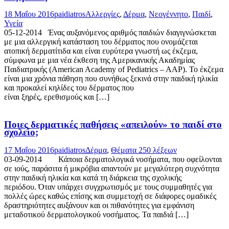
18 Μαΐου 2016
paidiatros
Αλλεργίες
,
Δέρμα
,
Νεογέννητο
,
Παιδί
,
Υγεία
05-12-2014 Ένας αυξανόμενος αριθμός παιδιών διαγιγνώσκεται
με μια αλλεργική κατάσταση του δέρματος που ονομάζεται
ατοπική δερματίτιδα και είναι ευρύτερα γνωστή ως έκζεμα,
σύμφωνα με μια νέα έκθεση της Αμερικανικής Ακαδημίας
Παιδιατρικής (American Academy of Pediatrics – AAP). Το έκζεμα
είναι μια χρόνια πάθηση που συνήθως ξεκινά στην παιδική ηλικία
και προκαλεί κηλίδες του δέρματος που
είναι ξηρές, ερεθισμούς και […]
Ποιες δερματικές παθήσεις «απειλούν» το παιδί στο
σχολείο;
17 Μαΐου 2016
paidiatros
Δέρμα
,
Θέματα 250 λέξεων
03-09-2014 Κάποια δερματολογικά νοσήματα, που οφείλονται
σε ιούς, παράσιτα ή μικρόβια απαντούν με μεγαλύτερη συχνότητα
στην παιδική ηλικία και κατά τη διάρκεια της σχολικής
περιόδου. Όταν υπάρχει συγχρωτισμός με τους συμμαθητές για
πολλές ώρες καθώς επίσης και συμμετοχή σε διάφορες ομαδικές
δραστηριότητες αυξάνουν και οι πιθανότητες για εμφάνιση
μεταδοτικού δερματολογικού νοσήματος. Τα παιδιά […]