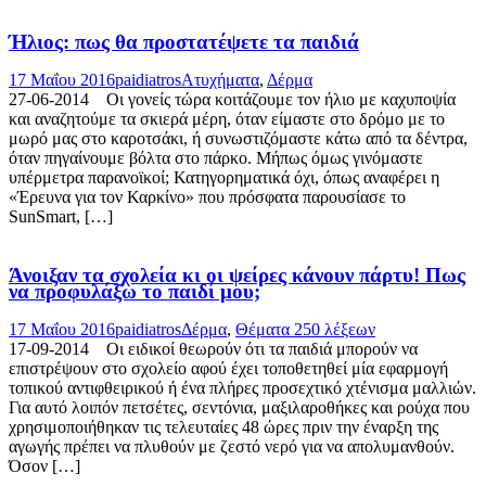
Ήλιος: πως θα προστατέψετε τα παιδιά
17 Μαΐου 2016
paidiatros
Ατυχήματα
,
Δέρμα
27-06-2014 Οι γονείς τώρα κοιτάζουμε τον ήλιο με καχυποψία
και αναζητούμε τα σκιερά μέρη, όταν είμαστε στο δρόμο με το
μωρό μας στο καροτσάκι, ή συνωστιζόμαστε κάτω από τα δέντρα,
όταν πηγαίνουμε βόλτα στο πάρκο. Μήπως όμως γινόμαστε
υπέρμετρα παρανοϊκοί; Κατηγορηματικά όχι, όπως αναφέρει η
«Έρευνα για τον Καρκίνο» που πρόσφατα παρουσίασε το
SunSmart, […]
Άνοιξαν τα σχολεία κι οι ψείρες κάνουν πάρτυ! Πως
να προφυλάξω το παιδί μου;
17 Μαΐου 2016
paidiatros
Δέρμα
,
Θέματα 250 λέξεων
17-09-2014 Οι ειδικοί θεωρούν ότι τα παιδιά μπορούν να
επιστρέψουν στο σχολείο αφού έχει τοποθετηθεί μία εφαρμογή
τοπικού αντιφθειρικού ή ένα πλήρες προσεχτικό χτένισμα μαλλιών.
Για αυτό λοιπόν πετσέτες, σεντόνια, μαξιλαροθήκες και ρούχα που
χρησιμοποιήθηκαν τις τελευταίες 48 ώρες πριν την έναρξη της
αγωγής πρέπει να πλυθούν με ζεστό νερό για να απολυμανθούν.
Όσον […]