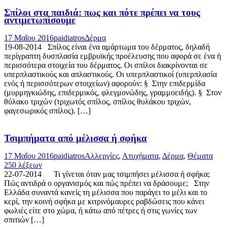
Σπίλοι στα παιδιά: πως και πότε πρέπει να τους
αντιμετωπίσουμε
17 Μαΐου 2016
paidiatros
Δέρμα
19-08-2014 Σπίλος είναι ένα αμάρτωμα του δέρματος, δηλαδή
περίγραπτη δυσπλασία εμβρυϊκής προέλευσης που αφορά σε ένα ή
περισσότερα στοιχεία του δέρματος. Οι σπίλοι διακρίνονται σε
υπερπλαστικούς και απλαστικούς. Οι υπερπλαστικοί (υπερπλασία
ενός ή περισσότερων στοιχείων) αφορούν: § Στην επιδερμίδα
(μυρμηγκιώδης, επιδερμικός, φλεγμονώδης, γραμμοειδής). § Στον
θύλακο τριχών (τριχωτός σπίλος, σπίλος θυλάκου τριχών,
φαγεσωρικός σπίλος). […]
Τσιμπήματα από μέλισσα ή σφήκα
17 Μαΐου 2016
paidiatros
Αλλεργίες
,
Ατυχήματα
,
Δέρμα
,
Θέματα
250 λέξεων
22-07-2014 Τι γίνεται όταν μας τσιμπήσει μέλισσα ή σφήκα;
Πώς αντιδρά ο οργανισμός και πώς πρέπει να δράσουμε; Στην
Ελλάδα συναντά κανείς τη μέλισσα που παράγει το μέλι και το
κερί, την κοινή σφήκα με κιτρινόμαυρες ραβδώσεις που κάνει
φωλιές είτε στο χώμα, ή κάτω από πέτρες ή στις γωνίες των
σπιτιών […]