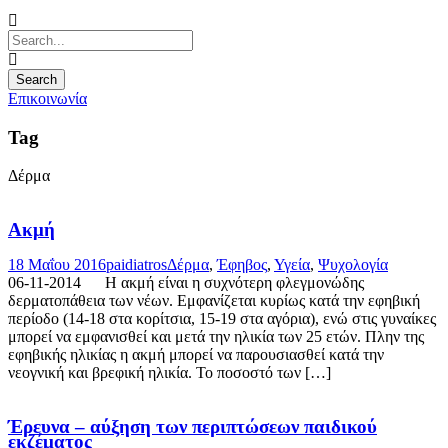
Επικοινωνία
Tag
Δέρμα
Ακμή
18 Μαΐου 2016
paidiatros
Δέρμα
,
Έφηβος
,
Υγεία
,
Ψυχολογία
06-11-2014 Η ακμή είναι η συχνότερη φλεγμονώδης
δερματοπάθεια των νέων. Εμφανίζεται κυρίως κατά την εφηβική
περίοδο (14-18 στα κορίτσια, 15-19 στα αγόρια), ενώ στις γυναίκες
μπορεί να εμφανισθεί και μετά την ηλικία των 25 ετών. Πλην της
εφηβικής ηλικίας η ακμή μπορεί να παρουσιασθεί κατά την
νεογνική και βρεφική ηλικία. Το ποσοστό των […]
Έρευνα – αύξηση των περιπτώσεων παιδικού
εκζέματος