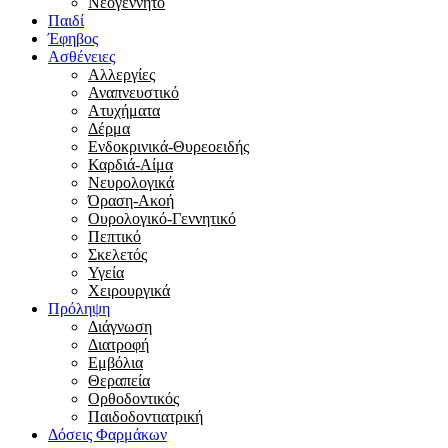
Νεογέννητο
Παιδί
Έφηβος
Ασθένειες
Αλλεργίες
Αναπνευστικό
Ατυχήματα
Δέρμα
Ενδοκρινικά-Θυρεοειδής
Καρδιά-Αίμα
Νευρολογικά
Όραση-Ακοή
Ουρολογικό-Γεννητικό
Πεπτικό
Σκελετός
Υγεία
Χειρουργικά
Πρόληψη
Διάγνωση
Διατροφή
Εμβόλια
Θεραπεία
Ορθοδοντικός
Παιδοδοντιατρική
Δόσεις Φαρμάκων