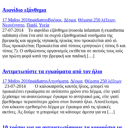
Αιφνίδιο εξάνθημα
17 Μαΐου 2016
paidiatros
Βρέφος
,
Δέρμα
,
Θέματα 250 λέξεων
,
Νεογέννητο
,
Παιδί
,
Υγεία
27-07-2014 Το αιφνίδιο εξάνθημα (roseola infantum ή exanthema
subitum) είναι ένα από τα συχνά εξανθηματικά νοσήματα της
βρεφικής και αρχικής νηπιακής ηλικίας που προκαλείται από ιό.
Πως προκαλείται; Προκαλείται από τύπους ερπητοιών ( τύπος 6 και
τύπος 7). Ο ανθρώπινος οργανισμός εκτίθεται σε αυτούς τους ιούς
για πρώτη φορά κατά την βρεφική και παιδική […]
Αντιμετωπίστε τα εγκαύματα από τον ήλιο
17 Μαΐου 2016
paidiatros
Ατυχήματα
,
Δέρμα
,
Θέματα 250 λέξεων
23-07-2014 Ο καλοκαιρινός καυτός ήλιος, μπορεί να
προκαλέσει εγκαύματα σε ανύποπτο χρόνο στο δέρμα, είτε γιατί
ξεχάσαμε να ανανεώσουμε έγκαιρα το αντηλιακό μας, είτε γιατί
βρεθήκαμε περισσότερο χρόνο στον δυνατό ήλιο. Αποτέλεσμα,
ένα κόκκινο ερεθισμένο δέρμα με έγκαυμα από τις ηλιακές
ακτίνες. Ας δούμε τι μπορούμε να κάνουμε άμεσα για να […]
10 τρόποι για να αντιμετωπίσουμε τα κουνούπια με