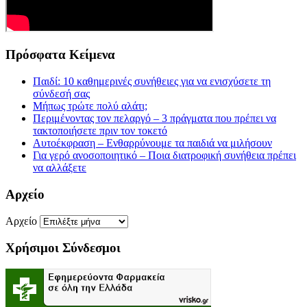
Πρόσφατα Κείμενα
Παιδί: 10 καθημερινές συνήθειες για να ενισχύσετε τη
σύνδεσή σας
Μήπως τρώτε πολύ αλάτι;
Περιμένοντας τον πελαργό – 3 πράγματα που πρέπει να
τακτοποιήσετε πριν τον τοκετό
Αυτοέκφραση – Ενθαρρύνουμε τα παιδιά να μιλήσουν
Για γερό ανοσοποιητικό – Ποια διατροφική συνήθεια πρέπει
να αλλάξετε
Αρχείο
Αρχείο
Χρήσιμοι Σύνδεσμοι