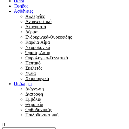
Παιδί
Έφηβος
Ασθένειες
Αλλεργίες
Αναπνευστικό
Ατυχήματα
Δέρμα
Ενδοκρινικά-Θυρεοειδής
Καρδιά-Αίμα
Νευρολογικά
Όραση-Ακοή
Ουρολογικό-Γεννητικό
Πεπτικό
Σκελετός
Υγεία
Χειρουργικά
Πρόληψη
Διάγνωση
Διατροφή
Εμβόλια
Θεραπεία
Ορθοδοντικός
Παιδοδοντιατρική