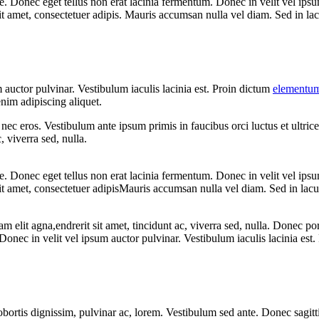
. Donec eget tellus non erat lacinia fermentum. Donec in velit vel ipsum
 amet, consectetuer adipis. Mauris accumsan nulla vel diam. Sed in lacu
 auctor pulvinar. Vestibulum iaculis lacinia est. Proin dictum
elementum
nim adipiscing aliquet.
ec eros. Vestibulum ante ipsum primis in faucibus orci luctus et ultrice
 viverra sed, nulla.
. Donec eget tellus non erat lacinia fermentum. Donec in velit vel ipsum
amet, consectetuer adipisMauris accumsan nulla vel diam. Sed in lacus u
am elit agna,endrerit sit amet, tincidunt ac, viverra sed, nulla. Donec 
 Donec in velit vel ipsum auctor pulvinar. Vestibulum iaculis lacinia es
obortis dignissim, pulvinar ac, lorem. Vestibulum sed ante. Donec sagitti