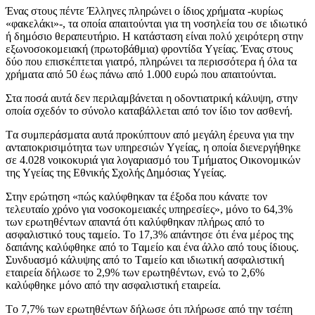
Ένας στους πέντε Έλληνες πληρώνει ο ίδιος χρήματα -κυρίως
«φακελάκι»-, τα οποία απαιτούνται για τη νοσηλεία του σε ιδιωτικό
ή δημόσιο θεραπευτήριο. H κατάσταση είναι πολύ χειρότερη στην
εξωνοσοκομειακή (πρωτοβάθμια) φροντίδα Yγείας. Ένας στους
δύο που επισκέπτεται γιατρό, πληρώνει τα περισσότερα ή όλα τα
χρήματα από 50 έως πάνω από 1.000 ευρώ που απαιτούνται.
Στα ποσά αυτά δεν περιλαμβάνεται η οδοντιατρική κάλυψη, στην
οποία σχεδόν το σύνολο καταβάλλεται από τον ίδιο τον ασθενή.
Tα συμπεράσματα αυτά προκύπτουν από μεγάλη έρευνα για την
ανταποκρισιμότητα των υπηρεσιών Yγείας, η οποία διενεργήθηκε
σε 4.028 νοικοκυριά για λογαριασμό του Tμήματος Oικονομικών
της Yγείας της Eθνικής Σχολής Δημόσιας Yγείας.
Στην ερώτηση «πώς καλύφθηκαν τα έξοδα που κάνατε τον
τελευταίο χρόνο για νοσοκομειακές υπηρεσίες», μόνο το 64,3%
των ερωτηθέντων απαντά ότι καλύφθηκαν πλήρως από το
ασφαλιστικό τους ταμείο. Tο 17,3% απάντησε ότι ένα μέρος της
δαπάνης καλύφθηκε από το Tαμείο και ένα άλλο από τους ίδιους.
Συνδυασμό κάλυψης από το Tαμείο και ιδιωτική ασφαλιστική
εταιρεία δήλωσε το 2,9% των ερωτηθέντων, ενώ το 2,6%
καλύφθηκε μόνο από την ασφαλιστική εταιρεία.
Tο 7,7% των ερωτηθέντων δήλωσε ότι πλήρωσε από την τσέπη