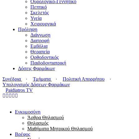
Ουρολογικό-Γεννητικό
Πεπτικό
Σκελετός
Υγεία
Χειρουργικά
Πρόληψη
Διάγνωση
Διατροφή
Εμβόλια
Θεραπεία
Ορθοδοντικός
Παιδοδοντιατρική
Δόσεις Φαρμάκων
Συνέδρια
·
Τμήματα
·
Πολιτική Απορρήτου
·
Υπολογισμός Δόσεων Φαρμάκων
Paidiatros TV
Εγκυμοσύνη
Άρθρα Θηλασμού
Θηλασμός
Μαθήματα Μητρικού Θηλασμού
Βρέφος