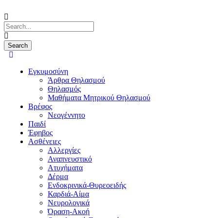
Εγκυμοσύνη
Άρθρα Θηλασμού
Θηλασμός
Μαθήματα Μητρικού Θηλασμού
Βρέφος
Νεογέννητο
Παιδί
Έφηβος
Ασθένειες
Αλλεργίες
Αναπνευστικό
Ατυχήματα
Δέρμα
Ενδοκρινικά-Θυρεοειδής
Καρδιά-Αίμα
Νευρολογικά
Όραση-Ακοή