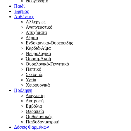
Νεογέννητο
Παιδί
Έφηβος
Ασθένειες
Αλλεργίες
Αναπνευστικό
Ατυχήματα
Δέρμα
Ενδοκρινικά-Θυρεοειδής
Καρδιά-Αίμα
Νευρολογικά
Όραση-Ακοή
Ουρολογικό-Γεννητικό
Πεπτικό
Σκελετός
Υγεία
Χειρουργικά
Πρόληψη
Διάγνωση
Διατροφή
Εμβόλια
Θεραπεία
Ορθοδοντικός
Παιδοδοντιατρική
Δόσεις Φαρμάκων