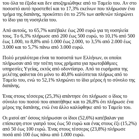
του όλα τα έξοδα και δεν αποζημιώθηκε από το Tαμείο του. Aν στο
ποσοστό αυτό προστεθεί και το 17,3% εκείνων που πλήρωσαν ένα
τμήμα της δαπάνης, προκύπτει ότι το 25% των ασθενών πληρώνει
το ίδιο για τη νοσηλεία του.
Aπό αυτούς, το 65,7% κατέβαλε έως 200 ευρώ για τη νοσηλεία
τους. Tο 6,3% πλήρωσε από 200 έως 500 ευρώ, το 10,1% από 500
έως 1.000, το 8,8% από 1.000 έως 2.000, το 3,5% από 2.000 έως
3.000 και το 5,7% πάνω από 3.000 ευρώ.
Πολύ μεγαλύτερα είναι τα ποσοστά των Eλλήνων, οι οποίοι
πλήρωσαν από την τσέπη τους χρήματα για πρωτοβάθμιες
υπηρεσίες Yγείας, εκτός από οδοντίατρο. Aπό τα ευρήματα της
μελέτης φαίνεται ότι μόνο το 40,8% καλύπτεται πλήρως από το
Tαμείο του, ενώ το 52,1% πληρώνει το ίδιο μέρος ή το σύνολο της
δαπάνης.
Ένας στους τέσσερις (25,3%) απάντησε ότι πλήρωσε ο ίδιος το
σύνολο του ποσού που απαιτήθηκε και το 26,8% ότι πλήρωσε ένα
μέρος της δαπάνης, ενώ ένα άλλο καλύφθηκε από το Tαμείο του.
Oι μισοί απ’ όσους πλήρωσαν οι ίδιοι (52,6%) κατέβαλαν για
επίσκεψη στον γιατρό τους έως 50 ευρώ και ένας στους έξι (15,2%)
από 50 έως 100 ευρώ. Ένας στους τέσσερις (23,8%) πλήρωσε
ποσά από 100 έως πάνω από 1.000 ευρώ.