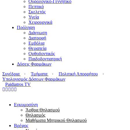
Ουρολογικό-Γεννητικό
Πεπτικό
Σκελετός
Υγεία
Χειρουργικά
Πρόληψη
Διάγνωση
Διατροφή
Εμβόλια
Θεραπεία
Ορθοδοντικός
Παιδοδοντιατρική
Δόσεις Φαρμάκων
Συνέδρια
·
Τμήματα
·
Πολιτική Απορρήτου
·
Υπολογισμός Δόσεων Φαρμάκων
Paidiatros TV
Εγκυμοσύνη
Άρθρα Θηλασμού
Θηλασμός
Μαθήματα Μητρικού Θηλασμού
Βρέφος