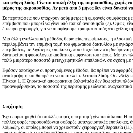
και φθηνή λύση. Γίνεται απαλή έλξη της ακροποσθίας, χωρίς να
μέρος της ακροποσθίας. Αν μετά από 3 μήνες δεν είναι δυνατό ν
Σε περιπτώσεις που υπάρχουν ασύμμετρες ή εμ­φανείς συμφύσεις με
επέμβαση που μπορεί να γίνει υπό τοπική αναισθησία (7). Όμως, είνα
έμπειρο χειρουργό, για να απο­φύγουμε τραυματισμούς στο χείλος τ
Μια άλλη εναλλακτική μέθοδος θεραπείας της φίμωσης, η πλαστική 
περιλαμβάνει την επιμήκη τομή του φιμωτικού δακτυλίου με εγκάρσι
επεμβάσεις, με λιγότερες επι­πλοκές, που στοχεύουν στη διεύρυνση 
διατηρείται η φυ­σιολογική αισθητική εμφάνιση του πέους. Με την π
πολύ μι­κρότερο ποσοστό μετεγχειρητικών επιπλοκών, σε σχέση με 
Εφόσον αποτύχουν οι προηγούμενες μέθοδοι, θα πρέπει να εφαρμόζετ
αναστρέψιμη και θα πρέπει να αποτελεί τελευταία λύση. Οι ενδείξεις
Πίνακα 1. Η ξηρωτι-κή αποφρακτική βαλανίτιδα δεν θεωρείται πλέον
προαναφέρθη­καν, το ποσοστό της περιτομής μειώνεται αναγκα­στικά 
Συζήτηση
Έχει παρατηρηθεί ότι πολλές φορές η περιτομή γίνεται άσκοπα. Η πε
πολλές φορές παρουσιάζονται σοβα­ρές μετεγχειρητικές επιπλοκές,
λοίμωξη, οι οποίες μπορεί να χρειαστούν χειρουργική θεραπεία (11
υποστηρίζουν ότι οι αδικαιολόγητες περιτομές αποτελούν μια μορφή