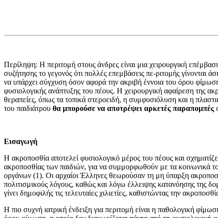
Περίληψη: Η περιτομή στους άνδρες είναι μια χειρουργική επέμβαση
συζήτησης το γεγονός ότι πολλές επεμβάσεις πε-ριτομής γίνονται άσ
να υπάρχει σύγχυση όσον αφορά την ακριβή έννοια του όρου φίμωση,
φυσιολογικής ανάπτυξης του πέ­ους. Η χειρουργική αφαίρεση της ακρ
θεραπείες, όπως τα τοπικά στεροειδή, η συμφυσιόλυση και η πλαστ
του παιδιά­τρου
θα μπορούσε να αποτρέψει αρκετές παραπομπές
σ
Εισαγωγή
Η ακροποσθία αποτελεί φυσιολογικό μέ­ρος του πέους και σχηματίζε
ακροποσθίας των παιδιών, για να συμμορφωθούν με τα κοι­νωνικά τ
οργάνων (1). Οι αρχαίοι Έλληνες θεωρούσαν τη μη ύπαρξη ακροπο­σθ
πολιτισμικούς λόγους, καθώς και λό­γω έλλειψης κατανόησης της δομ
γίνει δημοφιλής τις τελευταίες χιλιετίες, καθιστώ­ντας την ακροποσ
Η πιο συχνή ιατρική ένδειξη για περιτομή είναι η παθολογική φίμ