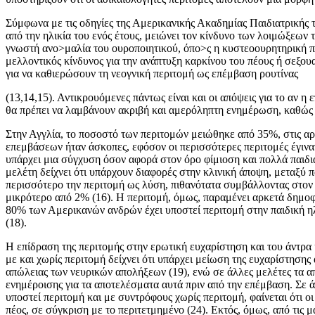
Σύμφωνα με τις οδηγίες της Αμερικανικής Ακα­δημίας Παιδιατρικής τ
από την ηλικία του ενός έτους, μειώ­νει τον κίνδυνο των λοιμώξεων
γνωστή ανο>μαλία του ουρο­ποιητικού, όπο>ς η κυστεοουρητηρική πα
μελλοντικός κίνδυνος για την ανάπτυξη καρκίνου του πέους ή σεξο
για να καθιερώσουν τη νεογνική περιτομή ως επέμβαση ρουτίνας
(13,14,15). Αντικρουόμενες πάντως είναι και οι από­ψεις για το αν 
θα πρέπει να λαμβάνουν ακριβή και αμερό­ληπτη ενημέρωση, καθώς 
Στην Αγγλία, το ποσοστό των περιτομών μειώ­θηκε από 35%, στις αρ
επεμβάσεων ήταν άσκοπες, εφόσον οι περισσότερες περιτομές έγιναν
υπάρχει μια σύγχυση όσον αφορά στον όρο φίμιοση και πολλά παιδιά
μελέτη δείχνει ότι υπάρχουν διαφορές στην κλινική άποψη, μεταξύ πα
περισ­σότερο την περιτομή ως λύση, πιθανότατα συμβάλ­λοντας στο
μικρότερο από 2% (16). Η περιτομή, όμως, παραμένει αρκετά δημοφ
80% των Αμερικανών ανδρών έχει υποστεί περιτομή στην παιδική ηλ
(18).
Η επίδραση της περιτομής στην ερωτική ευχαρί­στηση και του άντρα 
με και χωρίς περιτομή δείχνει ότι υπάρχει μείωση της ευχαρίστησης
απώλειας των νευ­ρικών απολήξεων (19), ενώ σε άλλες μελέτες τα απ
ενημέροισης για τα αποτελέσματα αυτά πριν από την επέμβαση. Σε ά
υποστεί περιτομή και με συντρόφους χωρίς περιτο­μή, φαίνεται ότι 
πέος, σε σύγκριση με το περιτετμημένο (24). Εκτός, όμως, από τις 