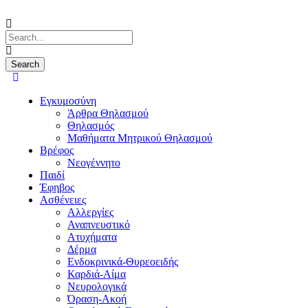
Εγκυμοσύνη
Άρθρα Θηλασμού
Θηλασμός
Μαθήματα Μητρικού Θηλασμού
Βρέφος
Νεογέννητο
Παιδί
Έφηβος
Ασθένειες
Αλλεργίες
Αναπνευστικό
Ατυχήματα
Δέρμα
Ενδοκρινικά-Θυρεοειδής
Καρδιά-Αίμα
Νευρολογικά
Όραση-Ακοή