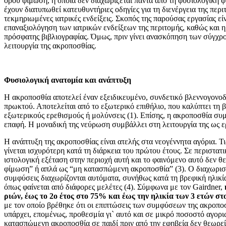
όρου φίμωση, η οποία δεν διαχωρίζεται πάντα από τη φυσιολο­γική φ
έχουν διατυπωθεί κατευθυντήριες οδηγίες για τη διενέργεια της περ
τεκμηριω­μένες ιατρικές ενδείξεις. Σκοπός της παρού­σας εργασίας 
επαναξιολόγηση των ιατρικών εν­δείξεων της περιτομής, καθώς και 
πρόσφατης βι­βλιογραφίας. Όμως, πριν γίνει ανασκόπηση των σύγχρο
λειτουργία της ακροποσθίας.
Φυσιολογική ανατομία και ανάπτυξη
Η ακροποσθία αποτελεί έναν εξειδικευμένο, συνδετικό βλεννογονοδε
πρωκτού. Αποτελείται από το εξω­τερικό επιθήλιο, που καλύπτει τη 
εξωτερικούς ερεθισμούς ή μολύνσεις (1). Επίσης, η ακροποσθία συμ
επαφή. Η μοναδική της νεύρωση συμβάλλει στη λειτουργία της ως ε
Η ανάπτυξη της ακροποσθίας είναι ατελής στα νεογέννητα αγόρια. 
γίνεται ισχυρότερη κατά τη διάρκεια του πρώτου έτους. Σε περιστατ
ιστολογική εξέταση στην πε­ριοχή αυτή και το φαινόμενο αυτό δεν 
φίμωση” ή απλά ως “μη κατασπώμενη ακροποσθία” (3). Ο διαχωρισμ
συμφύσεις δια­χωρίζονται αυτόματα, συνήθως κατά τη βρεφική ηλικία
όπως φαίνεται από διάφορες μελέτες (4). Σύμφωνα με τον Gairdner,
ριών, έως το 2ο έτος στο 75% και έως την ηλικία των 3 ετών σ
με τον οποίο βρέθηκε ότι οι επιπτώσεις των συμφύσεων της ακροπο
υπάρχει, επομένως, προθεσμία γι` αυτό και σε μικρό ποσοστό αγορ
κατασπώμενη ακροποσθία σε παιδί πριν από την εφηβεία δεν θεωρείτ