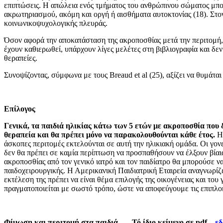
επιπτώσεις. Η απώλεια ενός τμή­ματος του ανθρώπινου σώματος μπο
ακρωτηριασμού, ακόμη και οργή ή αισθήματα αυτοκτονίας (18). Στον 
κοινωνικοψυχολογικής πλευράς.
Όσον αφορά την αποκατάσταση της ακροπο­σθίας μετά την περιτομή, έ
έχουν καθιερωθεί, υπάρχουν λίγες μελέτες στη βιβλιογραφία και δ
θεραπείες.
Συνοψίζοντας, σύμφωνα με τους Breaud et al (25), αξίζει να θυμάται
Επίλογος
Γενικά, τα παιδιά ηλικίας κάτω των 5 ετών με ακροποσθία που 
θεραπεία και θα πρέπει μόνο να παρακολουθού­νται κάθε έτος.
Η 
άσκοπες περιτομές εκτελούνται σε αυτή την ηλικιακή ομάδα. Οι γονε
δεν θα πρέπει σε καμία περίπτωση να προσπαθήσουν να έλξουν βίαι
ακροποσθίας από τον γενικό ιατρό και τον παιδίατρο θα μπορούσε ν
παιδοχειρουργικής. Η Αμερικανική Παιδιατρική Εταιρεία αναγνωρίζει
εκτέλεση της πρέπει να είναι θέμα επιλογής της οι­κογένειας και του
πραγματοποιείται με σωστό τρόπο, ώστε να απο­φεύγουμε τις επιπλο
Φίμωση και περιτομή στα παιδιά Τό ίδιο κείμενο σε pdf
ε