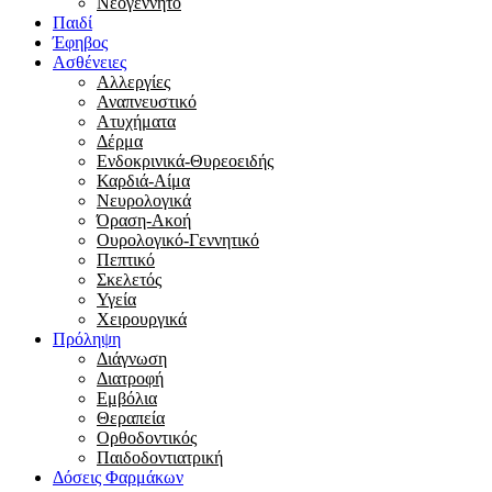
Νεογέννητο
Παιδί
Έφηβος
Ασθένειες
Αλλεργίες
Αναπνευστικό
Ατυχήματα
Δέρμα
Ενδοκρινικά-Θυρεοειδής
Καρδιά-Αίμα
Νευρολογικά
Όραση-Ακοή
Ουρολογικό-Γεννητικό
Πεπτικό
Σκελετός
Υγεία
Χειρουργικά
Πρόληψη
Διάγνωση
Διατροφή
Εμβόλια
Θεραπεία
Ορθοδοντικός
Παιδοδοντιατρική
Δόσεις Φαρμάκων