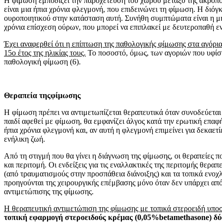
Η φίμωση εμποδίζει την παροχέτευση του χώρου μεταξύ της ακροπο
είναι μια ήπια χρόνια φλεγμονή, που επι­δεινώνει τη φίμωση. Η δι
ουροποιητικού στην κατάσταση αυ­τή. Συνήθη συμπτώματα είναι η μ
χρόνια επίσχεση ού­ρων, που μπορεί να επιπλακεί με δευτεροπαθή 
Έχει αναφερθεί ότι η επίπτωση της παθολογικής φίμωσης στα αγόρια 
15ο έτος της ηλικίας τους.
Το ποσο­στό, όμως, των αγοριών που υφίστ
παθολογική φίμωση (6).
Θεραπεία τηςφίμωσης
Η φίμωση πρέπει να αντιμετωπίζεται θεραπευ­τικά όταν συνοδεύετ
παιδί αφεθεί με φίμωση, θα εμφα­νίζει άλγος κατά την ερωτική επα
ήπια χρόνια φλεγμονή και, αν αυτή η φλεγμονή επιμείνει για δεκαετ
ενήλικη ζωή.
Από τη στιγμή που θα γίνει η διάγνωση της φί­μωσης, οι θεραπείες 
και περιτομή. Οι ενδείξεις για τις εναλλακτικές της περιτομής θερα
(από τραυματι­σμούς στην προσπάθεια διάνοιξης) και τα τοπικά ενο
προηγούνται της χειρουργικής επέμβασης μόνο όταν δεν υπάρχει απ
αντιμετώπισης της φίμωσης.
Η θεραπευτική αντιμετώπιση της φίμωσης με τοπικά στεροειδή υπο
τοπική εφαρμογή στεροειδούς κρέμας (0,05%
betamethasone
) δ