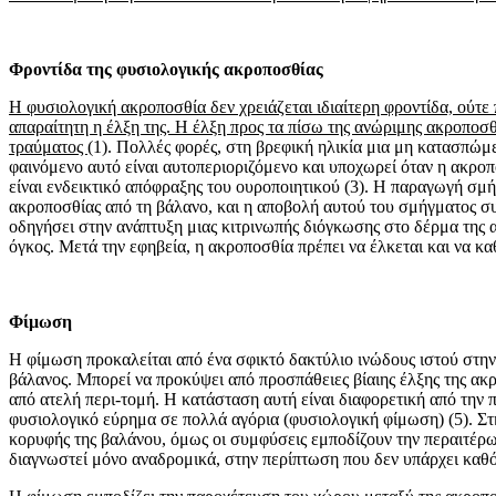
Φροντίδα της φυσιολογικής ακροποσθίας
Η φυσιολογική ακροποσθία δεν χρειάζεται ιδιαί­τερη φροντίδα, ούτε
απαραίτητη η έλξη της. Η έλξη προς τα πίσω της ανώριμης ακροποσθ
τραύματος
(1). Πολλές φο­ρές, στη βρεφική ηλικία μια μη κατασπώμ
φαινόμενο αυτό είναι αυτοπεριοριζόμενο και υποχωρεί όταν η ακρο­
είναι ενδεικτικό απόφραξης του ουροποιητικού (3). Η παραγωγή σμή
ακροποσθίας από τη βάλανο, και η απο­βολή αυτού του σμήγματος 
οδηγήσει στην ανάπτυξη μιας κιτρι­νωπής διόγκωσης στο δέρμα της
όγκος. Μετά την εφηβεία, η ακροποσθία πρέπει να έλκεται και να κα
Φίμωση
Η φίμωση προκαλείται από ένα σφικτό δακτύλιο ινώδους ιστού στην α
βάλανος. Μπορεί να προκύ­ψει από προσπάθειες βίαιης έλξης της α
από ατελή περι-τομή. Η κατάσταση αυτή είναι διαφορετική από την 
φυσιολογικό εύρημα σε πολλά αγόρια (φυσιολογική φίμωση) (5). Στη
κο­ρυφής της βαλάνου, όμως οι συμφύσεις εμποδίζουν την περαιτέρω
διαγνωστεί μόνο αναδρομικά, στην περί­πτωση που δεν υπάρχει καθό