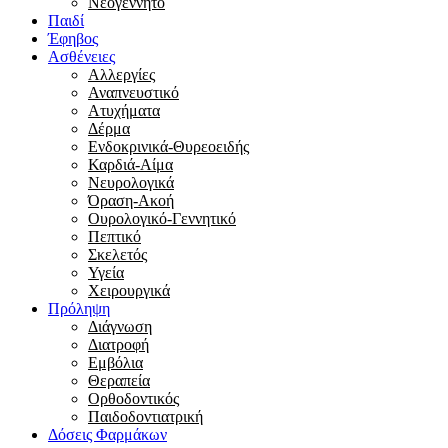
Νεογέννητο
Παιδί
Έφηβος
Ασθένειες
Αλλεργίες
Αναπνευστικό
Ατυχήματα
Δέρμα
Ενδοκρινικά-Θυρεοειδής
Καρδιά-Αίμα
Νευρολογικά
Όραση-Ακοή
Ουρολογικό-Γεννητικό
Πεπτικό
Σκελετός
Υγεία
Χειρουργικά
Πρόληψη
Διάγνωση
Διατροφή
Εμβόλια
Θεραπεία
Ορθοδοντικός
Παιδοδοντιατρική
Δόσεις Φαρμάκων