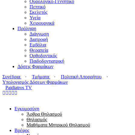
Ουρολογικό-Γεννητικό
Πεπτικό
Σκελετός
Υγεία
Χειρουργικά
Πρόληψη
Διάγνωση
Διατροφή
Εμβόλια
Θεραπεία
Ορθοδοντικός
Παιδοδοντιατρική
Δόσεις Φαρμάκων
Συνέδρια
·
Τμήματα
·
Πολιτική Απορρήτου
·
Υπολογισμός Δόσεων Φαρμάκων
Paidiatros TV
Εγκυμοσύνη
Άρθρα Θηλασμού
Θηλασμός
Μαθήματα Μητρικού Θηλασμού
Βρέφος