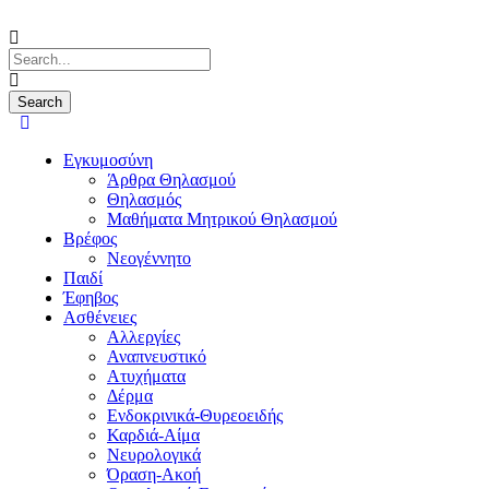
Εγκυμοσύνη
Άρθρα Θηλασμού
Θηλασμός
Μαθήματα Μητρικού Θηλασμού
Βρέφος
Νεογέννητο
Παιδί
Έφηβος
Ασθένειες
Αλλεργίες
Αναπνευστικό
Ατυχήματα
Δέρμα
Ενδοκρινικά-Θυρεοειδής
Καρδιά-Αίμα
Νευρολογικά
Όραση-Ακοή