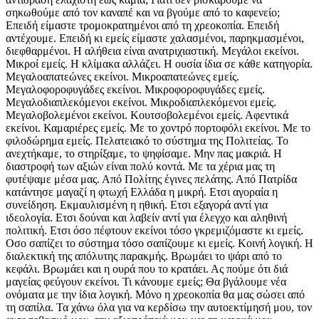
σηκωθούμε από τον καναπέ και να βγούμε από το καφενείο;
Επειδή είμαστε τρομοκρατημένοι από τη χρεοκοπία. Επειδή
αντέχουμε. Επειδή κι εμείς είμαστε χαλασμένοι, παρηκμασμένοι,
διεφθαρμένοι. Η αλήθεια είναι ανατριχιαστική. Μεγάλοι εκείνοι.
Μικροί εμείς. Η κλίμακα αλλάζει. Η ουσία ίδια σε κάθε κατηγορία.
Μεγαλοαπατεώνες εκείνοι. Μικροαπατεώνες εμείς.
Μεγαλοφοροφυγάδες εκείνοι. Μικροφοροφυγάδες εμείς.
Μεγαλοδιαπλεκόμενοι εκείνοι. Μικροδιαπλεκόμενοι εμείς.
Μεγαλοβολεμένοι εκείνοι. Κουτσοβολεμένοι εμείς. Αφεντικά
εκείνοι. Καμαριέρες εμείς. Με το χοντρό πορτοφόλι εκείνοι. Με το
φιλοδώρημα εμείς. Πελατειακό το σύστημα της Πολιτείας. Το
ανεχτήκαμε, το στηρίξαμε, το ψηφίσαμε. Μην πας μακριά. Η
διαστροφή των αξιών είναι πολύ κοντά. Με τα χέρια μας τη
φυτέψαμε μέσα μας. Από Πολίτης έγινες πελάτης. Από Πατρίδα
κατάντησε μαγαζί η φτωχή Ελλάδα η μικρή. Ετσι αγοραία η
συνείδηση. Εκμαυλισμένη η ηθική. Ετσι εξαγορά αντί για
ιδεολογία. Ετσι δούναι και λαβείν αντί για έλεγχο και αληθινή
πολιτική. Ετσι όσο πέφτουν εκείνοι τόσο γκρεμιζόμαστε κι εμείς.
Οσο σαπίζει το σύστημα τόσο σαπίζουμε κι εμείς. Κοινή λογική. Η
διαλεκτική της απόλυτης παρακμής. Βρωμάει το ψάρι από το
κεφάλι. Βρωμάει και η ουρά που το κρατάει. Ας πούμε ότι διά
μαγείας φεύγουν εκείνοι. Τι κάνουμε εμείς; Θα βγάλουμε νέα
ονόματα με την ίδια λογική. Μόνο η χρεοκοπία θα μας σώσει από
τη σαπίλα. Τα χάνω όλα για να κερδίσω την αυτοεκτίμησή μου, τον