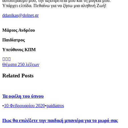
αυτοσεβασμό μου, την αξιοπρέπειά μου και τη μαγκιά μου.
Υπάρχει ελπίδα. Πεθαίνω για να ζήσω μια αληθινή Ζωή!
ddanikas@dolnet.gr
Μάριος Ανδρέου
Παιδίατρος
Υπεύθυνος ΚΠΜ
Θέματα 250 λέξεων
Related Posts
Τα οφέλη του ύπνου
•
10 Φεβρουαρίου 2020
•
paidiatros
Πως θα επιλέξετε την παιδική μπανιέρα για το μωρό σας