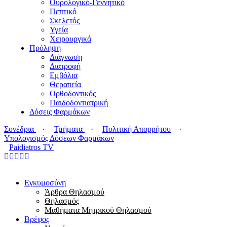
Ουρολογικό-Γεννητικό
Πεπτικό
Σκελετός
Υγεία
Χειρουργικά
Πρόληψη
Διάγνωση
Διατροφή
Εμβόλια
Θεραπεία
Ορθοδοντικός
Παιδοδοντιατρική
Δόσεις Φαρμάκων
Συνέδρια
·
Τμήματα
·
Πολιτική Απορρήτου
·
Υπολογισμός Δόσεων Φαρμάκων
Paidiatros TV
Εγκυμοσύνη
Άρθρα Θηλασμού
Θηλασμός
Μαθήματα Μητρικού Θηλασμού
Βρέφος