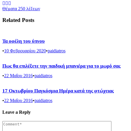
Θέματα 250 λέξεων
Related Posts
Τα οφέλη του ύπνου
•
10 Φεβρουαρίου 2020
•
paidiatros
Πως θα επιλέξετε την παιδική μπανιέρα για το μωρό σας
•
22 Μαΐου 2016
•
paidiatros
17 Οκτωβρίου Παγκόσμια Ημέρα κατά της φτώχειας
•
22 Μαΐου 2016
•
paidiatros
Leave a Reply