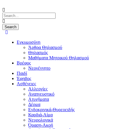
Εγκυμοσύνη
Άρθρα Θηλασμού
Θηλασμός
Μαθήματα Μητρικού Θηλασμού
Βρέφος
Νεογέννητο
Παιδί
Έφηβος
Ασθένειες
Αλλεργίες
Αναπνευστικό
Ατυχήματα
Δέρμα
Ενδοκρινικά-Θυρεοειδής
Καρδιά-Αίμα
Νευρολογικά
Όραση-Ακοή