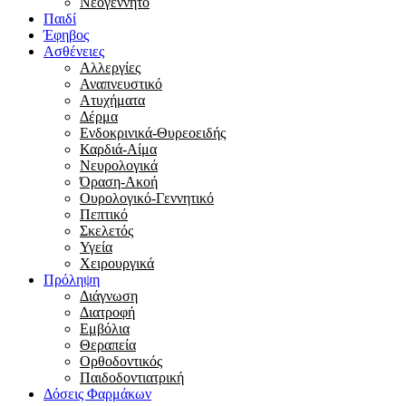
Νεογέννητο
Παιδί
Έφηβος
Ασθένειες
Αλλεργίες
Αναπνευστικό
Ατυχήματα
Δέρμα
Ενδοκρινικά-Θυρεοειδής
Καρδιά-Αίμα
Νευρολογικά
Όραση-Ακοή
Ουρολογικό-Γεννητικό
Πεπτικό
Σκελετός
Υγεία
Χειρουργικά
Πρόληψη
Διάγνωση
Διατροφή
Εμβόλια
Θεραπεία
Ορθοδοντικός
Παιδοδοντιατρική
Δόσεις Φαρμάκων