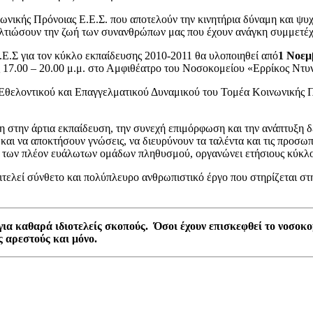
νωνικής Πρόνοιας Ε.Ε.Σ. που αποτελούν την κινητήρια δύναμη και ψ
 βελτιώσουν την ζωή των συνανθρώπων μας που έχουν ανάγκη συμμετέχ
Ε.Σ για τον κύκλο εκπαίδευσης 2010-2011 θα υλοποιηθεί από
1 Νοεμ
ς 17.00 – 20.00 μ.μ. στο Αμφιθέατρο του Νοσοκομείου «Ερρίκος Ντυ
θελοντικού και Επαγγελματικού Δυναμικού του Τομέα Κοινωνικής Πρ
η στην άρτια εκπαίδευση, την συνεχή επιμόρφωση και την ανάπτυξη δ
 και να αποκτήσουν γνώσεις, να διευρύνουν τα ταλέντα και τις προσωπ
 των πλέον ευάλωτων ομάδων πληθυσμού, οργανώνει ετήσιους κύκλ
πιτελεί σύνθετο και πολύπλευρο ανθρωπιστικό έργο που στηρίζεται 
 για καθαρά ιδιοτελείς σκοπούς. Όσοι έχουν επισκεφθεί το νοσοκ
 αρεστούς και μόνο.