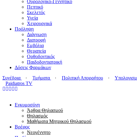
Ουρολογικό-Γεννητικό
Πεπτικό
Σκελετός
Υγεία
Χειρουργικά
Πρόληψη
Διάγνωση
Διατροφή
Εμβόλια
Θεραπεία
Ορθοδοντικός
Παιδοδοντιατρική
Δόσεις Φαρμάκων
Συνέδρια
·
Τμήματα
·
Πολιτική Απορρήτου
·
Υπολογισμ
Paidiatros TV
Εγκυμοσύνη
Άρθρα Θηλασμού
Θηλασμός
Μαθήματα Μητρικού Θηλασμού
Βρέφος
Νεογέννητο