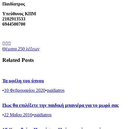
Παιδίατρος
Υπεύθυνος ΚΠΜ
2102913533
6944500700
Θέματα 250 λέξεων
Related Posts
Τα οφέλη του ύπνου
•
10 Φεβρουαρίου 2020
•
paidiatros
Πως θα επιλέξετε την παιδική μπανιέρα για το μωρό σας
•
22 Μαΐου 2016
•
paidiatros