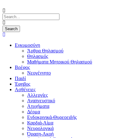
Εγκυμοσύνη
Άρθρα Θηλασμού
Θηλασμός
Μαθήματα Μητρικού Θηλασμού
Βρέφος
Νεογέννητο
Παιδί
Έφηβος
Ασθένειες
Αλλεργίες
Αναπνευστικό
Ατυχήματα
Δέρμα
Ενδοκρινικά-Θυρεοειδής
Καρδιά-Αίμα
Νευρολογικά
Όραση-Ακοή