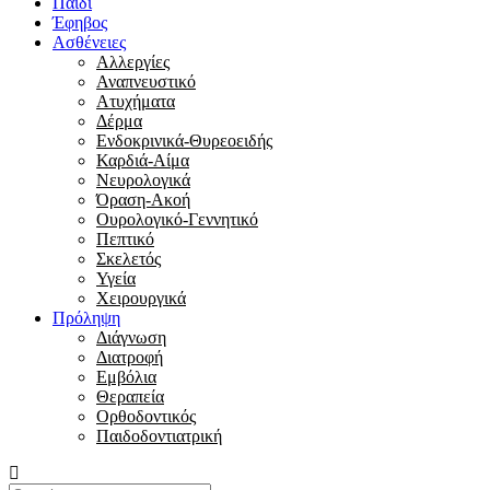
Παιδί
Έφηβος
Ασθένειες
Αλλεργίες
Αναπνευστικό
Ατυχήματα
Δέρμα
Ενδοκρινικά-Θυρεοειδής
Καρδιά-Αίμα
Νευρολογικά
Όραση-Ακοή
Ουρολογικό-Γεννητικό
Πεπτικό
Σκελετός
Υγεία
Χειρουργικά
Πρόληψη
Διάγνωση
Διατροφή
Εμβόλια
Θεραπεία
Ορθοδοντικός
Παιδοδοντιατρική