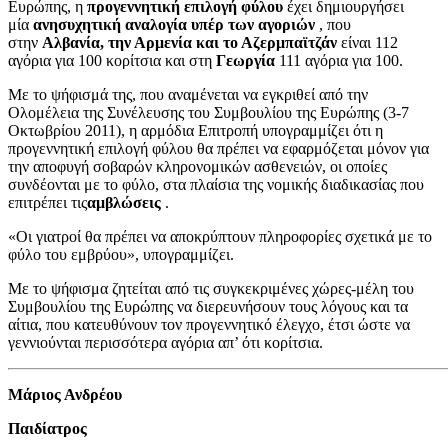
Ευρώπης, η
προγεννητική επιλογή φύλου
έχει δημιουργήσει
μία
ανησυχητική αναλογία υπέρ των αγοριών
, που
στην
Αλβανία, την Αρμενία και το Αζερμπαϊτζάν
είναι 112
αγόρια για 100 κορίτσια και στη
Γεωργία
111 αγόρια για 100.
Με το ψήφισμά της, που αναμένεται να εγκριθεί από την
Ολομέλεια της Συνέλευσης του Συμβουλίου της Ευρώπης (3-7
Οκτωβρίου 2011), η αρμόδια Επιτροπή υπογραμμίζει ότι η
προγεννητική επιλογή φύλου θα πρέπει να εφαρμόζεται μόνον για
την αποφυγή σοβαρών κληρονομικών ασθενειών, οι οποίες
συνδέονται με το φύλο, στα πλαίσια της νομικής διαδικασίας που
επιτρέπει τις
αμβλώσεις
.
«Οι γιατροί θα πρέπει να αποκρύπτουν πληροφορίες σχετικά με το
φύλο του εμβρύου», υπογραμμίζει.
Με το ψήφισμα ζητείται από τις συγκεκριμένες χώρες-μέλη του
Συμβουλίου της Ευρώπης να διερευνήσουν τους λόγους και τα
αίτια, που κατευθύνουν τον προγεννητικό έλεγχο, έτσι ώστε να
γεννιούνται περισσότερα αγόρια απ’ ότι κορίτσια.
Μάριος Ανδρέου
Παιδίατρος