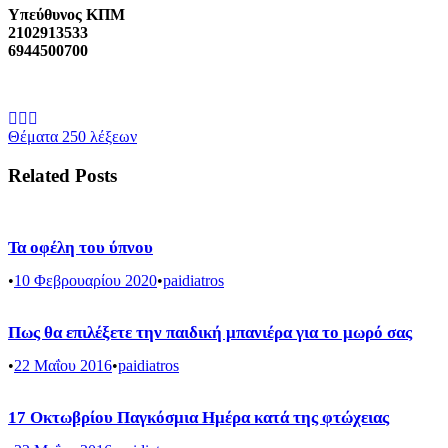
Υπεύθυνος ΚΠΜ
2102913533
6944500700
Θέματα 250 λέξεων
Related Posts
Τα οφέλη του ύπνου
•
10 Φεβρουαρίου 2020
•
paidiatros
Πως θα επιλέξετε την παιδική μπανιέρα για το μωρό σας
•
22 Μαΐου 2016
•
paidiatros
17 Οκτωβρίου Παγκόσμια Ημέρα κατά της φτώχειας