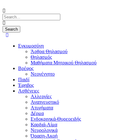
Εγκυμοσύνη
Άρθρα Θηλασμού
Θηλασμός
Μαθήματα Μητρικού Θηλασμού
Βρέφος
Νεογέννητο
Παιδί
Έφηβος
Ασθένειες
Αλλεργίες
Αναπνευστικό
Ατυχήματα
Δέρμα
Ενδοκρινικά-Θυρεοειδής
Καρδιά-Αίμα
Νευρολογικά
Όραση-Ακοή