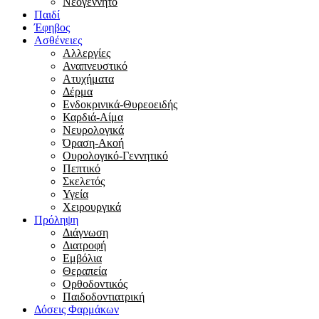
Νεογέννητο
Παιδί
Έφηβος
Ασθένειες
Αλλεργίες
Αναπνευστικό
Ατυχήματα
Δέρμα
Ενδοκρινικά-Θυρεοειδής
Καρδιά-Αίμα
Νευρολογικά
Όραση-Ακοή
Ουρολογικό-Γεννητικό
Πεπτικό
Σκελετός
Υγεία
Χειρουργικά
Πρόληψη
Διάγνωση
Διατροφή
Εμβόλια
Θεραπεία
Ορθοδοντικός
Παιδοδοντιατρική
Δόσεις Φαρμάκων