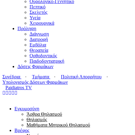
Ουρολογικό-Γεννητικό
Πεπτικό
Σκελετός
Υγεία
Χειρουργικά
Πρόληψη
Διάγνωση
Διατροφή
Εμβόλια
Θεραπεία
Ορθοδοντικός
Παιδοδοντιατρική
Δόσεις Φαρμάκων
Συνέδρια
·
Τμήματα
·
Πολιτική Απορρήτου
·
Υπολογισμός Δόσεων Φαρμάκων
Paidiatros TV
Εγκυμοσύνη
Άρθρα Θηλασμού
Θηλασμός
Μαθήματα Μητρικού Θηλασμού
Βρέφος