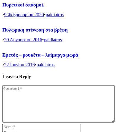
Πυρετικοί σπασμοί.
•
9 Φεβρουαρίου 2020
•
paidiatros
Πυλωρική στένωση στα βρέφη
•
20 Αυγούστου 2016
•
paidiatros
Εμετός – ρουκέτα – λαίμαργα μωρά
•
22 Ιουνίου 2016
•
paidiatros
Leave a Reply