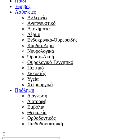
Παιδί
Έφηβος
Ασθένειες
Αλλεργίες
Αναπνευστικό
Ατυχήματα
Δέρμα
Ενδοκρινικά-Θυρεοειδής
Καρδιά-Αίμα
Νευρολογικά
Όραση-Ακοή
Ουρολογικό-Γεννητικό
Πεπτικό
Σκελετός
Υγεία
Χειρουργικά
Πρόληψη
Διάγνωση
Διατροφή
Εμβόλια
Θεραπεία
Ορθοδοντικός
Παιδοδοντιατρική