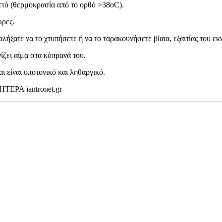
ετό (θερμοκρασία από το ορθό >38oC).
ώρες.
ξατε να το χτυπήσετε ή να το ταρακουνήσετε βίαια, εξαιτίας του εκ
ζει αίμα στα κόπρανά του.
 είναι υποτονικό και ληθαργικό.
ΗΤΕΡΑ iantronet.gr