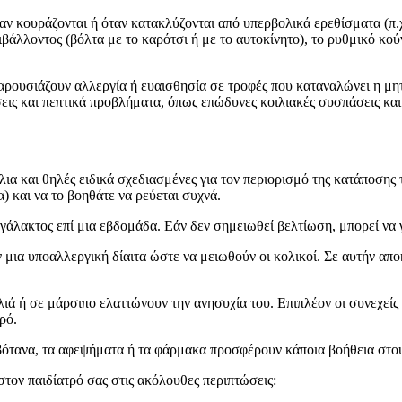
υράζονται ή όταν κατακλύζονται από υπερβολικά ερεθίσματα (π.χ. α
ιβάλλοντος (βόλτα με το καρότσι ή με το αυτοκίνητο), το ρυθμικό κο
υσιάζουν αλλεργία ή ευαισθησία σε τροφές που καταναλώνει η μητέρα
εις και πεπτικά προβλήματα, όπως επώδυνες κοιλιακές συσπάσεις και 
α και θηλές ειδικά σχεδιασμένες για τον περιορισμό της κατάποσης 
) και να το βοηθάτε να ρεύεται συχνά.
γάλακτος επί μια εβδομάδα. Εάν δεν σημειωθεί βελτίωση, μπορεί να 
μια υποαλλεργική δίαιτα ώστε να μειωθούν οι κολικοί. Σε αυτήν αποκ
ιά ή σε μάρσιπο ελαττώνουν την ανησυχία του. Επιπλέον οι συνεχείς 
ρό.
α βότανα, τα αφεψήματα ή τα φάρμακα προσφέρουν κάποια βοήθεια στο
στον παιδίατρό σας στις ακόλουθες περιπτώσεις: