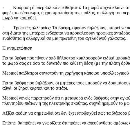
· Κούραση ή υπερβολικά ερεθίσματα: Τα μωρά συχνά κλαίνε όταν κο
φορές το φάσκιωμα, η χρησιμοποίηση της πιπίλας, η αλλαγή του περ
μωρό να κοιμηθεί.
· Τροφικές αλλεργίες: Τα βρέφη, εφόσον θηλάζουν, μπορεί να παρο
στη δίαιτα της μητέρας ενδέχεται να προκαλέσουν τροφικές αντιδράσ
ευαίσθητα ή αλλεργικά σε μια πρωτεΐνη του αγελαδινού γάλακτος.
Η αντιμετώπιση
Για τα βρέφη που πίνουν από θήλαστρο κυκλοφορούν ειδικά μπουκάλι
το μωρό σας σε όσο το δυνατόν πιο κάθετη θέση (με την πλάτη όρθια
Μερικοί παιδίατροι συνιστούν τη χορήγηση κάποιου υποαλλεργικού 
Για τα βρέφη που θηλάζουν, οι μητέρες τους μπορούν να δοκιμάσουν 
αβγά, οι ξηροί καρποί και το σιτάρι.
Μερικοί γονείς παρατηρούν ότι η μεταφορά ενός βρέφους στην αγκαλ
πλυντηρίου πιάτων ή της ηλεκτρικής σκούπας, συχνά ηρεμούν το μω
Αξίζει ακόμη να σημειωθεί ότι δεν έχει αποδειχθεί πως τα διάφορ
Επίσης, θα πρέπει να γνωρίζετε ότι πρέπει να απευθυνθείτε αμέσως 