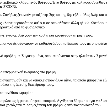
‘υπερβολικό κλάμα’ ενός βρέφους. Ένα βρέφος με κολικούς συνήθως κ
νας 3Χ3Χ3).
. Συνήθως ξεκινούν μεταξύ της 3ης και της 6ης εβδομάδας ζωής και 
υς κλαίνε περισσότερο απ’ ό,τι σε οποιαδήποτε άλλη ηλικία. Ωστόσο,
περαστικό από το φυσιολογικό.
νε έντονα, σφίγγουν την κοιλιά και κυρτώνουν τη ράχη τους.
αι οι γονείς αδυνατούν να καθησυχάσουν το βρέφος τους με οποιοδήπ
ωρινό πρόβλημα. Συγκεκριμένα, απομακρύνονται στην ηλικία των 3 μη
ίτιο υπερβολικού κλάματος στα βρέφη.
α αναζητηθούν και να αποκλειστούν άλλα αίτια, τα οποία μπορεί να ε
τρόποι της άμεσης διαχείρισής τους:
υ συνήθους ωραρίου.
ρώστιας ή φυσικού τραυματισμού. Αγγίξτε το δέρμα του για να διαπ
αι χρειάζεται άμεση εξέταση του βρέφους από τον παιδίατρό του.