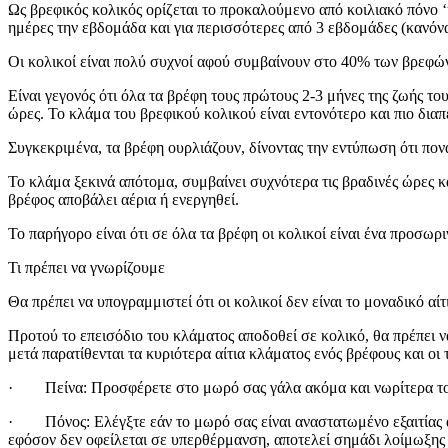
Ως βρεφικός κολικός ορίζεται το προκαλούμενο από κοιλιακό πόνο 
ημέρες την εβδομάδα και για περισσότερες από 3 εβδομάδες (κανό
Οι κολικοί είναι πολύ συχνοί αφού συμβαίνουν στο 40% των βρεφών
Είναι γεγονός ότι όλα τα βρέφη τους πρώτους 2-3 μήνες της ζωής το
ώρες. Το κλάμα του βρεφικού κολικού είναι εντονότερο και πιο δια
Συγκεκριμένα, τα βρέφη ουρλιάζουν, δίνοντας την εντύπωση ότι πονά
Το κλάμα ξεκινά απότομα, συμβαίνει συχνότερα τις βραδινές ώρες κ
βρέφος αποβάλει αέρια ή ενεργηθεί.
Το παρήγορο είναι ότι σε όλα τα βρέφη οι κολικοί είναι ένα προσ
Τι πρέπει να γνωρίζουμε
Θα πρέπει να υπογραμμιστεί ότι οι κολικοί δεν είναι το μοναδικό α
Προτού το επεισόδιο του κλάματος αποδοθεί σε κολικό, θα πρέπει ν
μετά παρατίθενται τα κυριότερα αίτια κλάματος ενός βρέφους και οι 
· Πείνα: Προσφέρετε στο μωρό σας γάλα ακόμα και νωρίτερα το
· Πόνος: Ελέγξτε εάν το μωρό σας είναι αναστατωμένο εξαιτίας αρ
εφόσον δεν οφείλεται σε υπερθέρμανση, αποτελεί σημάδι λοίμωξης κ