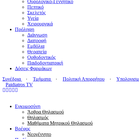
Ουρολογικό-Γεννητικό
Πεπτικό
Σκελετός
Υγεία
Χειρουργικά
Πρόληψη
Διάγνωση
Διατροφή
Εμβόλια
Θεραπεία
Ορθοδοντικός
Παιδοδοντιατρική
Δόσεις Φαρμάκων
Συνέδρια
·
Τμήματα
·
Πολιτική Απορρήτου
·
Υπολογισμ
Paidiatros TV
Εγκυμοσύνη
Άρθρα Θηλασμού
Θηλασμός
Μαθήματα Μητρικού Θηλασμού
Βρέφος
Νεογέννητο