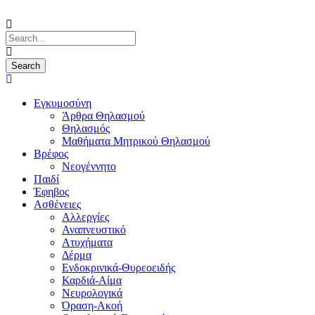
Εγκυμοσύνη
Άρθρα Θηλασμού
Θηλασμός
Μαθήματα Μητρικού Θηλασμού
Βρέφος
Νεογέννητο
Παιδί
Έφηβος
Ασθένειες
Αλλεργίες
Αναπνευστικό
Ατυχήματα
Δέρμα
Ενδοκρινικά-Θυρεοειδής
Καρδιά-Αίμα
Νευρολογικά
Όραση-Ακοή