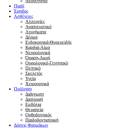
Νεογέννητο
Παιδί
Έφηβος
Ασθένειες
Αλλεργίες
Αναπνευστικό
Ατυχήματα
Δέρμα
Ενδοκρινικά-Θυρεοειδής
Καρδιά-Αίμα
Νευρολογικά
Όραση-Ακοή
Ουρολογικό-Γεννητικό
Πεπτικό
Σκελετός
Υγεία
Χειρουργικά
Πρόληψη
Διάγνωση
Διατροφή
Εμβόλια
Θεραπεία
Ορθοδοντικός
Παιδοδοντιατρική
Δόσεις Φαρμάκων