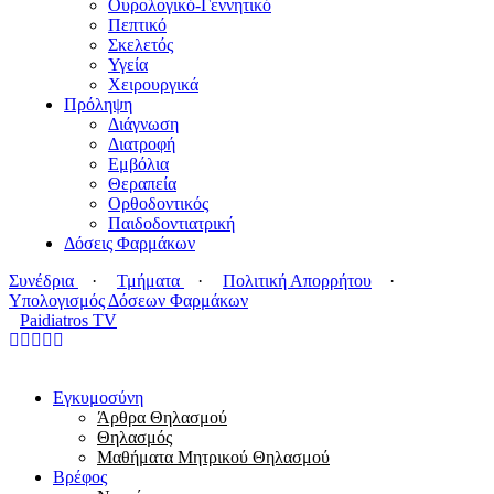
Ουρολογικό-Γεννητικό
Πεπτικό
Σκελετός
Υγεία
Χειρουργικά
Πρόληψη
Διάγνωση
Διατροφή
Εμβόλια
Θεραπεία
Ορθοδοντικός
Παιδοδοντιατρική
Δόσεις Φαρμάκων
Συνέδρια
·
Τμήματα
·
Πολιτική Απορρήτου
·
Υπολογισμός Δόσεων Φαρμάκων
Paidiatros TV
Εγκυμοσύνη
Άρθρα Θηλασμού
Θηλασμός
Μαθήματα Μητρικού Θηλασμού
Βρέφος