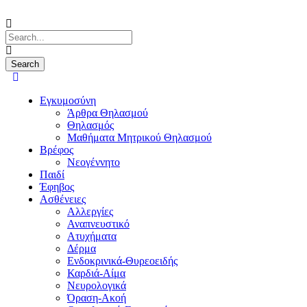
Εγκυμοσύνη
Άρθρα Θηλασμού
Θηλασμός
Μαθήματα Μητρικού Θηλασμού
Βρέφος
Νεογέννητο
Παιδί
Έφηβος
Ασθένειες
Αλλεργίες
Αναπνευστικό
Ατυχήματα
Δέρμα
Ενδοκρινικά-Θυρεοειδής
Καρδιά-Αίμα
Νευρολογικά
Όραση-Ακοή