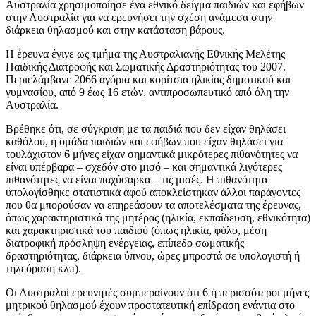
Αυστραλία χρησιμοποίησε ένα εθνικό δείγμα παιδιών και εφήβων
στην Αυστραλία για να ερευνήσει την σχέση ανάμεσα στην
διάρκεια θηλασμού και στην κατάσταση βάρους.
Η έρευνα έγινε ως τμήμα της Αυστραλιανής Εθνικής Μελέτης
Παιδικής Διατροφής και Σωματικής Δραστηριότητας του 2007.
Περιελάμβανε 2066 αγόρια και κορίτσια ηλικίας δημοτικού και
γυμνασίου, από 9 έως 16 ετών, αντιπροσωπευτικό από όλη την
Αυστραλία.
Βρέθηκε ότι, σε σύγκριση με τα παιδιά που δεν είχαν θηλάσει
καθόλου, η ομάδα παιδιών και εφήβων που είχαν θηλάσει για
τουλάχιστον 6 μήνες είχαν σημαντικά μικρότερες πιθανότητες να
είναι υπέρβαρα – σχεδόν στο μισό – και σημαντικά λιγότερες
πιθανότητες να είναι παχύσαρκα – τις μισές. Η πιθανότητα
υπολογίσθηκε στατιστικά αφού αποκλείστηκαν άλλοι παράγοντες
που θα μπορούσαν να επηρεάσουν τα αποτελέσματα της έρευνας,
όπως χαρακτηριστικά της μητέρας (ηλικία, εκπαίδευση, εθνικότητα)
και χαρακτηριστικά του παιδιού (όπως ηλικία, φύλο, μέση
διατροφική πρόσληψη ενέργειας, επίπεδο σωματικής
δραστηριότητας, διάρκεια ύπνου, ώρες μπροστά σε υπολογιστή ή
τηλεόραση κλπ).
Οι Αυστραλοί ερευνητές συμπεραίνουν ότι 6 ή περισσότεροι μήνες
μητρικού θηλασμού έχουν προστατευτική επίδραση ενάντια στο