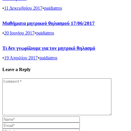
•
11 Δεκεμβρίου 2017
•
paidiatros
Μαθήματα μητρικού θηλασμού 17/06/2017
•
20 Ιουνίου 2017
•
paidiatros
Τι δεν γνωρίζουμε για τον μητρικό θηλασμό
•
19 Απριλίου 2017
•
paidiatros
Leave a Reply