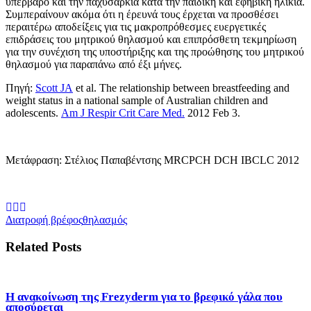
υπέρβαρο και την παχυσαρκία κατά την παιδική και εφηβική ηλικία.
Συμπεραίνουν ακόμα ότι η έρευνά τους έρχεται να προσθέσει
περαιτέρω αποδείξεις για τις μακροπρόθεσμες ευεργετικές
επιδράσεις του μητρικού θηλασμού και επιπρόσθετη τεκμηρίωση
για την συνέχιση της υποστήριξης και της προώθησης του μητρικού
θηλασμού για παραπάνω από έξι μήνες.
Πηγή:
Scott JA
et al. The relationship between breastfeeding and
weight status in a national sample of Australian children and
adolescents.
Am J Respir Crit Care Med.
2012 Feb 3.
Μετάφραση: Στέλιος Παπαβέντσης MRCPCH DCH IBCLC 2012
Διατροφή βρέφος
θηλασμός
Related Posts
Η ανακοίνωση της Frezyderm για το βρεφικό γάλα που
αποσύρεται