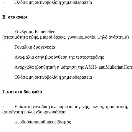
· Ολόσωμη ακτινοβολία ή χημειοθεραπεία
Β. στο αγόρι
· Σύνδρομο Klinefel
(στασιμότητα ήβης, μικροί όρχεις, γυναικομαστία, ψηλό ανάστημα)
· Γοναδική δυσγενεσία
· Ανωμαλία στην βιοσύνθεση της τεστοστερόνης
· Ανορχιδία (βοηθητική η μέτρηση της AMH- antiMullerianHor
· Ολόσωμη ακτινοβολία ή χημειοθεραπεία
Γ. και στα δύο φύλα
· Επίκτητη γοναδική ανεπάρκεια: ιογενής, τοξική, τρα
αυτοάνοση πολυενδοκρινοπάθεια
· ψευδοϋποπαραθυρεοειδισμός