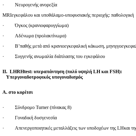
· Νευρογενής ανορεξία
MRIεγκεφάλου και υποθάλαμο-υποφυσιακής περιοχής: παθολογική
· Όγκος (κρανιοφαρυγγίωμα)
· Αδένωμα (προλακτίνωμα)
· Β’παθής μετά από κρανιοεγκεφαλική κάκωση, μηνιγγοεγκεφαλί
· Συγγενής ανωμαλία διάπλασης του εγκεφάλου
ΙΙ. LHRHtest: υπεραπάντηση (πολύ υψηλή
LH
και
FSH
Υπεργοναδοτροφικός υπογοναδισμός
Α. στο κορίτσι
· Σύνδρομο Turner (πίνακας 8)
· Γοναδική δυσγενεσία
· Απενεργοποιητικές μεταλλάξεις των υποδοχέων της LHκαι τ