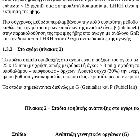
επίπεδα: < 15 pg/ml), όμως η προκλητή δοκιμασία με LHRH είναι η
εκτίμηση της ήβης.
Πιο σύγχρονες μέθοδοι περιλαμβάνουν την πολύ ευαίσθητη μέθοδο
καθώς και την μέτρηση των επιπέδων της ανασταλτίνης-β (inhibineb)
στην παρακολούθηση της πρώιμης ήβης υπό αγωγή με ανάλογο GnRH,
και την δοκιμασία LHRH στον έλεγχο ανταπόκρισης της αγωγής.
1.3.2 – Στο αγόρι (πίνακας 2)
Το πρώτο σημείο εφηβαρχής στο αγόρι είναι η αύξηση του όγκου των
25 x 15 mm (με χρήση απλής μεζούρας) ή όγκος > 3 ml (με χρήση τ
υποθαλάμου – υποφύσεως – όρχεων. Αρκετά συχνά (30%) την ενεργ
ήπιου βαθμού γυναικομαστία, η οποία στις περισσότερες των περιπτ
Τα στάδια σημειώνονται διεθνώς με G (Genitalia) και P (PubicHair)
Πίνακας 2 – Στάδια εφηβικής ανάπτυξης στο αγόρι (κ
Στάδιο
Ανάπτυξη γεννητικών οργάνων (G)