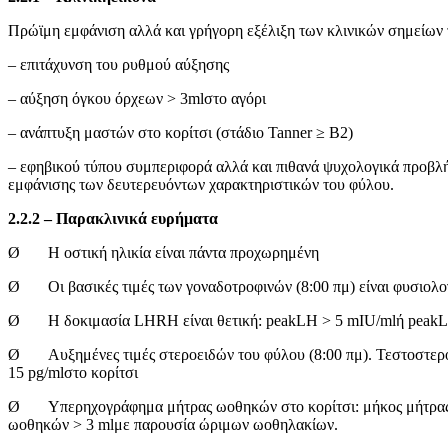
Πρώϊμη εμφάνιση αλλά και γρήγορη εξέλιξη των κλινικών σημείων 
– επιτάχυνση του ρυθμού αύξησης
– αύξηση όγκου όρχεων > 3mlστο αγόρι
– ανάπτυξη μαστών στο κορίτσι (στάδιο Tanner ≥ B2)
– εφηβικού τύπου συμπεριφορά αλλά και πιθανά ψυχολογικά προβλήμ
εμφάνισης των δευτερευόντων χαρακτηριστικών του φύλου.
2.2.2 – Παρακλινικά ευρήματα
Ø Η οστική ηλικία είναι πάντα προχωρημένη
Ø Οι βασικές τιμές των γοναδοτροφινών (8:00 πμ) είναι φυσιολογ
Ø Η δοκιμασία LHRH είναι θετική: peakLH > 5 mIU/mlή peakLH
Ø Αυξημένες τιμές στεροειδών του φύλου (8:00 πμ). Τεστοστερόν
15 pg/mlστο κορίτσι
Ø Υπερηχογράφημα μήτρας ωοθηκών στο κορίτσι: μήκος μήτρας 
ωοθηκών > 3 mlμε παρουσία ώριμων ωοθηλακίων.