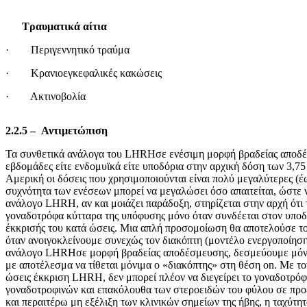
Τραυματικά αίτια
· Περιγεννητικό τραύμα
Ιδ
· Κρανιοεγκεφαλικές κακώσεις
Πι
· Ακτινοβολία
2.2.5
–
Αντιμετώπιση
Τα συνθετικά ανάλογα του LHRHσε ενέσιμη μορφή βραδείας αποδέσ
εβδομάδες είτε ενδομυϊκά είτε υποδόρια στην αρχική δόση των 3,75
Αμερική οι δόσεις που χρησιμοποιούνται είναι πολύ μεγαλύτερες (έω
συχνότητα των ενέσεων μπορεί να μεγαλώσει όσο απαιτείται, ώστε 
ανάλογο LHRH, αν και μοιάζει παράδοξη, στηρίζεται στην αρχή ότι 
γοναδοτρόφα κύτταρα της υπόφυσης μόνο όταν συνδέεται στον υποδο
έκκρισής του κατά ώσεις. Μια απλή προσομοίωση θα αποτελούσε το
όταν ανοιγοκλείνουμε συνεχώς τον διακόπτη (μοντέλο ενεργοποίηση
ανάλογο LHRHσε μορφή βραδείας αποδέσμευσης, δεσμεύουμε μόν
με αποτέλεσμα να τίθεται μόνιμα ο «διακόπτης» στη θέση on. Με το
ώσεις έκκριση LHRH, δεν μπορεί πλέον να διεγείρει το γοναδοτρόφ
γοναδοτροφινών και επακόλουθα των στεροειδών του φύλου σε προε
και περαιτέρω μη εξέλιξη των κλινικών σημείων της ήβης, η ταχύτη