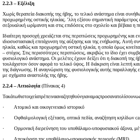
2.2.3 –
Εξέλιξη
Χωρίς θεραπεία διακοπής της ήβης, το τελικό ανάστημα είναι συνή
προχωρημένης οστικής ηλικίας. ʼλλη εξίσου σημαντική παράμετρος 
σεξουαλική ωρίμανση και στις επιδόσεις στο σχολείο και βέβαια η π
Ιδιαίτερη προσοχή χρειάζεται στις περιπτώσεις προχωρημένης και εν
ιδιοσυστασιακή επιτάχυνση της αύξησης και της ενήβωσης. Αυτή συ
ηλικία, καθώς και προχωρημένη οστική ηλικία, η οποία όμως κινεί
– στόχος. Στις περισσότερες περιπτώσεις, ακριβώς το ίδιο έχει συμβεί
φυσιολογικό ανάστημα. Οι μελέτες έχουν δείξει ότι η διακοπή της ήβ
τουλάχιστον όσον αφορά το τελικό ύψος. Η διάκριση είναι λεπτή κα
της διάγνωσης. Η αναγνώριση της φυσιολογικής αυτής παραλλαγής ε
με σχήματα αναστολής της ήβης.
2.2.4 – Αιτιολογία
(Πίνακας 4)
Τακάτωθιστοιχείαπρέπεινααναζητηθούνγιαναμαςπροσανατολίσουνωςπ
· Ατομικό και οικογενειακό ιστορικό
· Οφθαλμολογική εξέταση, οπτικά πεδία, αναζήτηση κηλίδων café
· Ορμονική διερεύνηση του υποθάλαμο-υποφυσιακού άξονα, μ
· Απεικόνιση της υποθάλαμο-υποφυσιακής περιοχής (MRI)