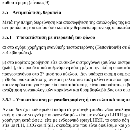
καθυστέρηση (πίνακας 9)
3.5 – Αντιμετώπιση, θεραπεία
Μετά την πλήρη διερεύνηση και αποσαφήνιση της αιτιολογίας της 
αντιμετώπιση του αιτίου όσο και στην θεραπεία ορμονικής υποκατά
3.5.1 – Υποκατάσταση με στεροειδή του φύλου
α) στο αγόρι: χορήγηση ενανθικής τεστοστερόνης (Testoviron®) σε
3-4 εβδομάδες).
β) στο κορίτσι: χορήγηση είτε φυσικών οιστρογόνων (αιθίνυλ-οιστραδ
(patch), σε προοδευτικά αυξανόμενη δόση μέχρι την πλήρη υποκατά
ο
προγεσταγόνου στο 2
μισό του κύκλου. Δεν υπάρχει ακόμη συμφων
μέθοδο υποκατάστασης, αν και η τελευταία τάση κλίνει και πάλι πρ
και αν πρόκειται για θεραπεία υποκατάστασης, είναι απαραίτητος ο β
αναζήτηση γυναικολογικών καρκίνων και θρομβοφλεβίτιδας στο οικο
3.5.2 – Υποκατάσταση με γοναδοτροφίνες ή τον εκλυτικό τους 
Αν και δεν έχει καθιερωθεί ακόμα στην συνήθη παιδοενδοκρινολογι
ακόμη και σε νεογνά με υπογοναδισμό – είτε με ανάλογο LHRH χρη
χορήγηση κατά ώσεις, είτε με ενδορινικό sprayLHRH, το οποίο ήδ
είτε με rLH, HCGκαι rFSH, σκευάσματα που είναι διαθέσιμα και χ