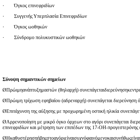
· Όγκος επινεφριδίων
· Συγγενής Υπερπλασία Επινεφριδίων
· Όγκος ωοθηκών
· Σύνδρομο πολυκυστικών ωοθηκών
Σύνοψη σημαντικών σημείων
ØΠρώιμηανάπτυξημαστών (θηλαρχή) συνεπάγεταιδιερεύνησηκεντρι
ØΠρώιμη τρίχωση εφηβαίου (αδρεναρχή) συνεπάγεται διερεύνηση ό
ØΕπιτάχυνση της αύξησης με προχωρημένη οστική ηλικία συνεπάγετ
ØΑρρενοποίηση με μικρό όγκο όρχεων στο αγόρι συνεπάγεται διερ
επινεφριδίων και μέτρηση των επιπέδων της 17-ΟΗ-προγεστερόνης (
ØΗκαθυστέρησηήβηςστοαγόριείναισυχνόφαινόμενοκαισυνήθωςείναι