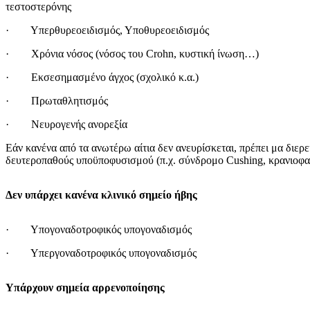
τεστοστερόνης
· Υπερθυρεοειδισμός, Υποθυρεοειδισμός
· Χρόνια νόσος (νόσος του Crohn, κυστική ίνωση…)
· Εκσεσημασμένο άγχος (σχολικό κ.α.)
· Πρωταθλητισμός
· Νευρογενής ανορεξία
Εάν κανένα από τα ανωτέρω αίτια δεν ανευρίσκεται, πρέπει μα διερε
δευτεροπαθούς υποϋποφυσισμού (π.χ. σύνδρομο Cushing, κρανιοφα
Δεν υπάρχει κανένα κλινικό σημείο ήβης
· Υπογοναδοτροφικός υπογοναδισμός
· Υπεργοναδοτροφικός υπογοναδισμός
Υπάρχουν σημεία αρρενοποίησης