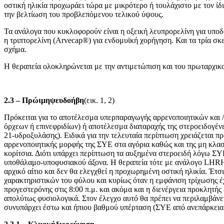
οστική ηλικία προχωράει τώρα με μικρότερο ή τουλάχιστο με τον ίδι
την βελτίωση του προβλεπόμενου τελικού ύψους.
Τα ανάλογα που κυκλοφορούν είναι η οξεική λευπρορελίνη για υποδ
η τριπτορελίνη (Arvecap®) για ενδομυϊκή χορήγηση. Και τα τρία σκ
σχήμα.
Η θεραπεία ολοκληρώνεται με την αντιμετώπιση και του πρωταρχικο
2.3 –
Πρώιμηψευδοήβη
(εικ. 1, 2)
Πρόκειται για το αποτέλεσμα υπερπαραγωγής αρρενοποιητικών και 
όρχεων ή επινεφριδίων) ή αποτέλεσμα διαταραχής της στεροειδογέ
21-υδροξυλάσης). Ειδικά για την τελευταία περίπτωση χρειάζεται π
αρρενοποιητικής μορφής της ΣΥΕ στα αγόρια καθώς και της μη κλασσ
κορίτσια. Διότι υπάρχει περίπτωση τα αυξημένα στεροειδή λόγω ΣΥ
υποθάλαμο-υποφυσιακού άξονα. Η θεραπεία τότε με ανάλογο LHRHθα
αρχικό αίτιο και δεν θα ελεγχθεί η προχωρημένη οστική ηλικία. Έ
χαρακτηριστικών του φύλου και κυρίως όταν η εμφάνιση τρίχωσης έχ
προγεστερόνης στις 8:00 π.μ. και ακόμα και η διενέργεια προκλητής
απολύτως φυσιολογικά. Στον έλεγχο αυτό θα πρέπει να περιλαμβάνε
συνυπάρχει έστω και ήπιου βαθμού υπέρταση (ΣΥΕ από ανεπάρκεια