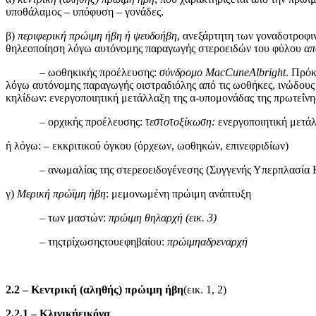
υποθάλαμος – υπόφυση – γονάδες.
β)
περιφερική πρώιμη ήβη ή ψευδοήβη
, ανεξάρτητη των γοναδοτροφι
θηλεοποίηση λόγω αυτόνομης παραγωγής στεροειδών του φύλου
απ
– ωοθηκικής προέλευσης:
σύνδρομο
MacCuneAlbright
. Πρόκ
λόγω αυτόνομης παραγωγής οιστραδιόλης από τις ωοθήκες, ινώδου
κηλίδων: ενεργοποιητική μετάλλαξη της α-υπομονάδας της πρωτεΐνη
– ορχικής προέλευσης:
τεστοτοξίκωση:
ενεργοποιητική μετάλ
ή λόγω: – εκκριτικού όγκου (όρχεων, ωοθηκών, επινεφριδίων)
– ανωμαλίας της στερεοειδογένεσης (Συγγενής Υπερπλασία Ε
γ)
Μερική πρώϊμη ήβη
: μεμονωμένη πρώιμη ανάπτυξη
– των μαστών:
πρώιμη θηλαρχή (εικ. 3)
– τηςτρίχωσηςτουεφηβαίου:
πρώιμηαδρεναρχή
2.2 –
Κεντρική (αληθής) πρώιμη ήβη
(εικ. 1, 2)
2.2.1 –
Κλινικήεικόνα