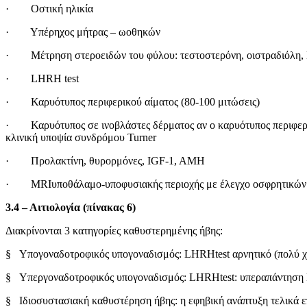
· Οστική ηλικία
· Υπέρηχος μήτρας – ωοθηκών
· Μέτρηση στεροειδών του φύλου: τεστοστερόνη, οιστραδιόλη
· LHRH test
· Καρυότυπος περιφερικού αίματος (80-100 μιτώσεις)
· Καρυότυπος σε ινοβλάστες δέρματος αν ο καρυότυπος περιφερικο
κλινική υποψία συνδρόμου Turner
· Προλακτίνη, θυρορμόνες, IGF-1, AMH
· MRIυποθάλαμο-υποφυσιακής περιοχής με έλεγχο οσφρητικών 
3.4 – Αιτιολογία (πίνακας 6)
Διακρίνονται 3 κατηγορίες καθυστερημένης ήβης:
§ Υπογοναδοτροφικός υπογοναδισμός: LHRHtest αρνητικό (πολύ 
§ Υπεργοναδοτροφικός υπογοναδισμός: LHRHtest: υπεραπάντηση
§ Ιδιοσυστασιακή καθυστέρηση ήβης: η εφηβική ανάπτυξη τελικά ε