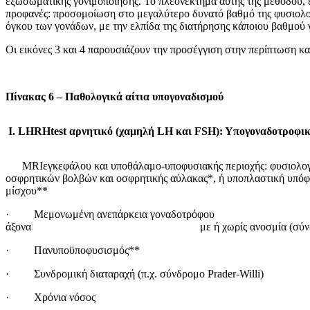
εξωσωματικής γονιμοποίησης. Το πλεονέκτημα αυτής της μεθόδου, ει
προφανές: προσομοίωση στο μεγαλύτερο δυνατό βαθμό της φυσιολογ
όγκου των γονάδων, με την ελπίδα της διατήρησης κάποιου βαθμού 
Οι εικόνες 3 και 4 παρουσιάζουν την προσέγγιση στην περίπτωση κα
Πίνακας 6 – Παθολογικά αίτια υπογοναδισμού
Ι.
LHRHtest
αρνητικό (χαμηλή
LH
και
FSH): Υπογοναδοτροφικ
MRIεγκεφάλου και υποθάλαμο-υποφυσιακής περιοχής: φυσιολογ
οσφρητικών βολβών και οσφρητικής αύλακας*, ή υποπλαστική υπόφ
μίσχου**
· Μεμονωμένη ανεπάρκεια γοναδοτρόφου
άξονα με ή χωρίς ανοσμία (σύνδρομο 
· Πανυποϋποφυσισμός**
· Συνδρομική διαταραχή (π.χ. σύνδρομο Prader-Willi)
· Χρόνια νόσος