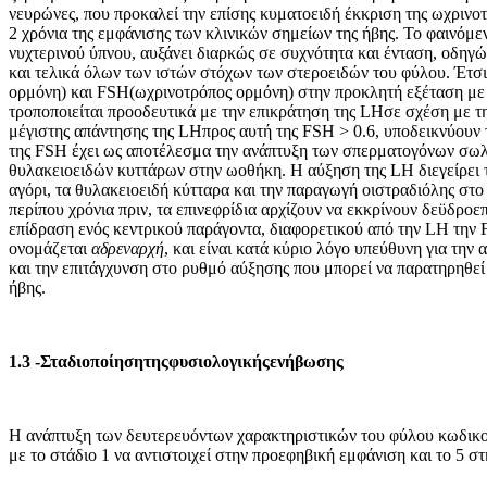
νευρώνες, που προκαλεί την επίσης κυματοειδή έκκριση της ωχρινο
2 χρόνια της εμφάνισης των κλινικών σημείων της ήβης. Το φαινόμεν
νυχτερινού ύπνου, αυξάνει διαρκώς σε συχνότητα και ένταση, οδηγ
και τελικά όλων των ιστών στόχων των στεροειδών του φύλου. Έτσ
ορμόνη) και FSH(ωχρινοτρόπος ορμόνη) στην προκλητή εξέταση μ
τροποποιείται προοδευτικά με την επικράτηση της LHσε σχέση με 
μέγιστης απάντησης της LHπρος αυτή της FSH > 0.6, υποδεικνύουν
της FSH έχει ως αποτέλεσμα την ανάπτυξη των σπερματογόνων σωλ
θυλακειοειδών κυττάρων στην ωοθήκη. Η αύξηση της LH διεγείρει 
αγόρι, τα θυλακειοειδή κύτταρα και την παραγωγή οιστραδιόλης στο
περίπου χρόνια πριν, τα επινεφρίδια αρχίζουν να εκκρίνουν δεϋδρ
επίδραση ενός κεντρικού παράγοντα, διαφορετικού από την LH την
ονομάζεται
αδρεναρχή
, και είναι κατά κύριο λόγο υπεύθυνη για τη
και την επιτάγχυνση στο ρυθμό αύξησης που μπορεί να παρατηρηθεί 
ήβης.
1.3
-Σταδιοποίησητηςφυσιολογικήςενήβωσης
Η ανάπτυξη των δευτερευόντων χαρακτηριστικών του φύλου κωδικοπο
με το στάδιο 1 να αντιστοιχεί στην προεφηβική εμφάνιση και το 5 σ