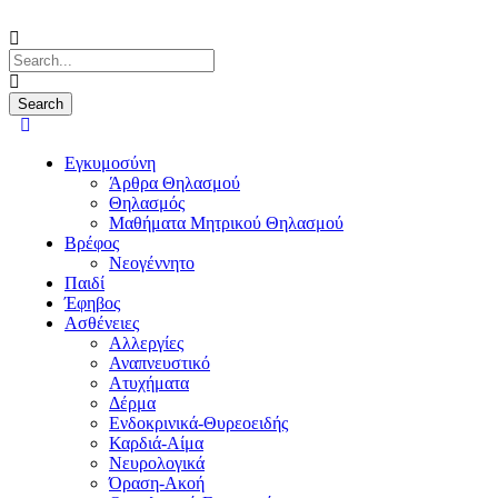
Εγκυμοσύνη
Άρθρα Θηλασμού
Θηλασμός
Μαθήματα Μητρικού Θηλασμού
Βρέφος
Νεογέννητο
Παιδί
Έφηβος
Ασθένειες
Αλλεργίες
Αναπνευστικό
Ατυχήματα
Δέρμα
Ενδοκρινικά-Θυρεοειδής
Καρδιά-Αίμα
Νευρολογικά
Όραση-Ακοή