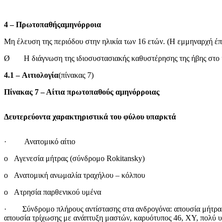
4 –
Πρωτοπαθήςαμηνόρροια
Μη έλευση της περιόδου στην ηλικία των 16 ετών. (Η εμμηναρχή έπετ
Ø Η διάγνωση της ιδιοσυστασιακής καθυστέρησης της ήβης στο κο
4.1 –
Αιτιολογία
(πίνακας 7)
Πίνακας 7 – Αίτια πρωτοπαθούς αμηνόρροιας
Δευτερεύοντα χαρακτηριστικά του φύλου υπαρκτά
· Ανατομικό αίτιο
o Αγενεσία μήτρας (σύνδρομο Rokitansky)
o Ανατομική ανωμαλία τραχήλου – κόλπου
o Ατρησία παρθενικού υμένα
· Σύνδρομο πλήρους αντίστασης στα ανδρογόνα: απουσία μήτρας
απουσία τρίχωσης με ανάπτυξη μαστών, καρυότυπος 46, ΧΥ, πολύ 