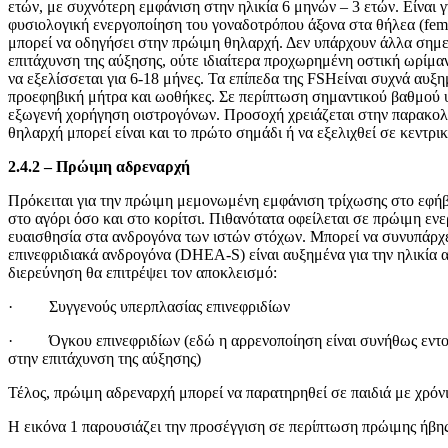
ετών, με συχνότερη εμφάνιση στην ηλικία 6 μηνών – 3 ετών. Είναι 
φυσιολογική ενεργοποίηση του γοναδοτρόπου άξονα στα θήλεα (fema
μπορεί να οδηγήσει στην πρώιμη θηλαρχή. Δεν υπάρχουν άλλα σημε
επιτάχυνση της αύξησης, ούτε ιδιαίτερα προχωρημένη οστική ωρίμα
να εξελίσσεται για 6-18 μήνες. Τα επίπεδα της FSHείναι συχνά αυξ
προεφηβική μήτρα και ωοθήκες. Σε περίπτωση σημαντικού βαθμού 
εξωγενή χορήγηση οιστρογόνων. Προσοχή χρειάζεται στην παρακο
θηλαρχή μπορεί είναι και το πρώτο σημάδι ή να εξελιχθεί σε κεντρι
2.4.2 – Πρώιμη αδρεναρχή
Πρόκειται για την πρώιμη μεμονωμένη εμφάνιση τρίχωσης στο εφήβα
στο αγόρι όσο και στο κορίτσι. Πιθανότατα οφείλεται σε πρώιμη εν
ευαισθησία στα ανδρογόνα των ιστών στόχων. Μπορεί να συνυπάρχε
επινεφριδιακά ανδρογόνα (DHEA-S) είναι αυξημένα για την ηλικία 
διερεύνηση θα επιτρέψει τον αποκλεισμό:
· Συγγενούς υπερπλασίας επινεφριδίων
· Όγκου επινεφριδίων (εδώ η αρρενοποίηση είναι συνήθως εντονό
στην επιτάχυνση της αύξησης)
Τέλος, πρώιμη αδρεναρχή μπορεί να παρατηρηθεί σε παιδιά με χρόν
Η εικόνα 1 παρουσιάζει την προσέγγιση σε περίπτωση πρώιμης ήβης