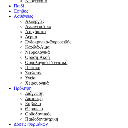
Νεογέννητο
Παιδί
Έφηβος
Ασθένειες
Αλλεργίες
Αναπνευστικό
Ατυχήματα
Δέρμα
Ενδοκρινικά-Θυρεοειδής
Καρδιά-Αίμα
Νευρολογικά
Όραση-Ακοή
Ουρολογικό-Γεννητικό
Πεπτικό
Σκελετός
Υγεία
Χειρουργικά
Πρόληψη
Διάγνωση
Διατροφή
Εμβόλια
Θεραπεία
Ορθοδοντικός
Παιδοδοντιατρική
Δόσεις Φαρμάκων