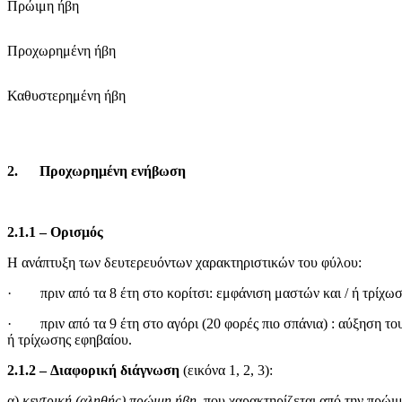
Πρώιμη ήβη
Προχωρημένη ήβη
Καθυστερημένη ήβη
2.
Προχωρημένη ενήβωση
2.1.1
– Ορισμός
Η ανάπτυξη των δευτερευόντων χαρακτηριστικών του φύλου:
· πριν από τα 8 έτη στο κορίτσι: εμφάνιση μαστών και / ή τρίχω
· πριν από τα 9 έτη στο αγόρι (20 φορές πιο σπάνια) : αύξηση το
ή τρίχωσης εφηβαίου.
2.1.2
–
Διαφορική διάγνωση
(εικόνα 1, 2, 3):
α)
κεντρική (αληθής) πρώιμη ήβη
, που χαρακτηρίζεται από την πρώι