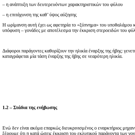
– η ανάπτυξη των δευτερευόντων χαρακτηριστικών του φύλου
– η επιτάχυνση της καθ’ ύψος αύξησης
Η ωρίμανση αυτή έχει ως αφετηρία το «ξύπνημα» του υποθαλάμου 
υπόφυση – γονάδες με αποτέλεσμα την έκκριση στεροειδών του φύλο
Διάφοροι παράγοντες καθορίζουν την ηλικία έναρξης της ήβης: γενετι
καταγράφεται μία τάση έναρξης της ήβης σε νεαρότερη ηλικία.
1.2 – Στάδια της ενήβωσης
Ενώ δεν είναι ακόμα επαρκώς διευκρινισμένος ο εναρκτήριος μηχα
ξέρουμε ότι η κατά ώσεις έκκριση του εκλυτικού παράγοντα των 