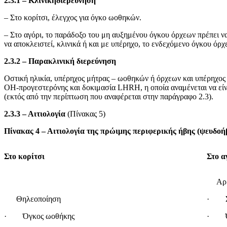
2.3.1 –
Κλινικήδιερεύνηση
– Στο κορίτσι, έλεγχος για όγκο ωοθηκών.
– Στο αγόρι, το παράδοξο του μη αυξημένου όγκου όρχεων πρέπει να
να αποκλειστεί, κλινικά ή και με υπέρηχο, το ενδεχόμενο όγκου όρχ
2.3.2 – Παρακλινική διερεύνηση
Οστική ηλικία, υπέρηχος μήτρας – ωοθηκών ή όρχεων και υπέρηχος
OH-προγεστερόνης και δοκιμασία LHRH, η οποία αναμένεται να είν
(εκτός από την περίπτωση που αναφέρεται στην παράγραφο 2.3).
2.3.3 – Αιτιολογία
(Πίνακας 5)
Πίνακας 4 – Αιτιολογία της πρώιμης περιφερικής ήβης (ψευδοή
Στο κορίτσι
Στο α
Αρρε
Θηλεοποίηση
· Συγ
· Όγκος ωοθήκης
· Όγκ