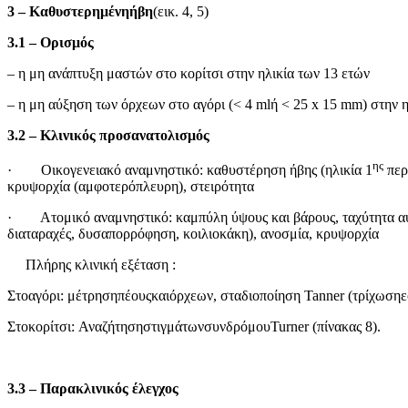
3 –
Καθυστερημένηήβη
(εικ. 4, 5)
3.1 –
Ορισμός
– η μη ανάπτυξη μαστών στο κορίτσι στην ηλικία των 13 ετών
– η μη αύξηση των όρχεων στο αγόρι (< 4 mlή < 25 x 15 mm) στην η
3.2 – Κλινικός προσανατολισμός
ης
· Οικογενειακό αναμνηστικό: καθυστέρηση ήβης (ηλικία 1
περ
κρυψορχία (αμφοτερόπλευρη), στειρότητα
· Ατομικό αναμνηστικό: καμπύλη ύψους και βάρους, ταχύτητα αύξ
διαταραχές, δυσαπορρόφηση, κοιλιοκάκη), ανοσμία, κρυψορχία
Πλήρης κλινική εξέταση :
Στοαγόρι: μέτρησηπέουςκαιόρχεων, σταδιοποίηση Tanner (τρίχωσηε
Στοκορίτσι: ΑναζήτησηστιγμάτωνσυνδρόμουTurner (πίνακας 8).
3.3 – Παρακλινικός έλεγχος