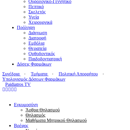
Ουρολογικό-Γεννητικό
Πεπτικό
Σκελετός
Υγεία
Χειρουργικά
Πρόληψη
Διάγνωση
Διατροφή
Εμβόλια
Θεραπεία
Ορθοδοντικός
Παιδοδοντιατρική
Δόσεις Φαρμάκων
Συνέδρια
·
Τμήματα
·
Πολιτική Απορρήτου
·
Υπολογισμός Δόσεων Φαρμάκων
Paidiatros TV
Εγκυμοσύνη
Άρθρα Θηλασμού
Θηλασμός
Μαθήματα Μητρικού Θηλασμού
Βρέφος