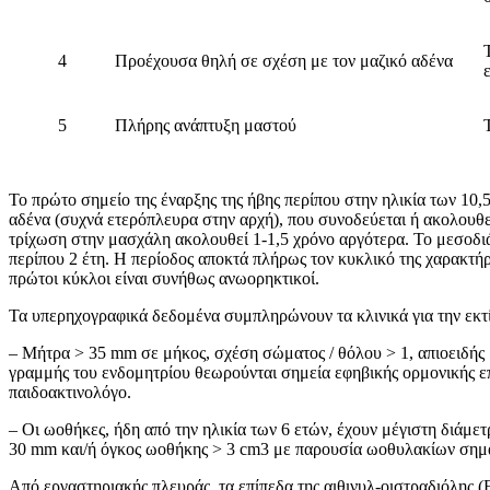
4
Προέχουσα θηλή σε σχέση με τον μαζικό αδένα
5
Πλήρης ανάπτυξη μαστού
Το πρώτο σημείο της έναρξης της ήβης περίπου στην ηλικία των 10,
αδένα (συχνά ετερόπλευρα στην αρχή), που συνοδεύεται ή ακολουθε
τρίχωση στην μασχάλη ακολουθεί 1-1,5 χρόνο αργότερα. Το μεσοδιά
περίπου 2 έτη. Η περίοδος αποκτά πλήρως τον κυκλικό της χαρακτήρ
πρώτοι κύκλοι είναι συνήθως ανωορηκτικοί.
Τα υπερηχογραφικά δεδομένα συμπληρώνουν τα κλινικά για την εκτ
– Μήτρα > 35 mm σε μήκος, σχέση σώματος / θόλου > 1, απιοειδής 
γραμμής του ενδομητρίου θεωρούνται σημεία εφηβικής ορμονικής επ
παιδοακτινολόγο.
– Οι ωοθήκες, ήδη από την ηλικία των 6 ετών, έχουν μέγιστη διάμε
30 mm και/ή όγκος ωοθήκης > 3 cm3 με παρουσία ωοθυλακίων σημ
Από εργαστηριακής πλευράς, τα επίπεδα της αιθινυλ-οιστραδιόλης (