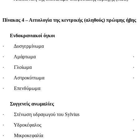
Πίνακας 4 – Αιτιολογία της κεντρικής (αληθούς) πρώιμης ήβης
Ενδοκρανιακοί όγκοι
· Δυσγερμίνωμα
Νό
· Αμάρτωμα
· 
· Γλοίωμα
· 
· Αστροκύττωμα
· 
· Επενδύμωμα
Συγγενείς ανωμαλίες
Με
· Στένωση υδραγωγού του Sylvius
· 
· Υδροκέφαλος
· 
· Μικροκεφαλία