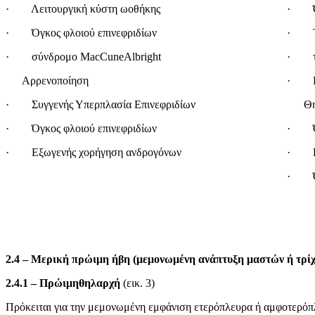
· Λειτουργική κύστη ωοθήκης
· Όγκ
· Όγκος φλοιού επινεφριδίων
· Τ
· σύνδρομο MacCuneAlbright
· τε
Αρρενοποίηση
· Εξ
· Συγγενής Υπερπλασία Επινεφριδίων
Θηλε
· Όγκος φλοιού επινεφριδίων
· Όγκ
· Εξωγενής χορήγηση ανδρογόνων
· Εξ
· Όγ
2.4 – Μερική πρώιμη ήβη (μεμονωμένη ανάπτυξη μαστών ή τρί
2.4.1 –
Πρώιμηθηλαρχή
(εικ. 3)
Πρόκειται για την μεμονωμένη εμφάνιση ετερόπλευρα ή αμφοτερόπ