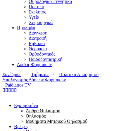
Ουρολογικό-Γεννητικό
Πεπτικό
Σκελετός
Υγεία
Χειρουργικά
Πρόληψη
Διάγνωση
Διατροφή
Εμβόλια
Θεραπεία
Ορθοδοντικός
Παιδοδοντιατρική
Δόσεις Φαρμάκων
Συνέδρια
·
Τμήματα
·
Πολιτική Απορρήτου
·
Υπολογισμός Δόσεων Φαρμάκων
Paidiatros TV
Εγκυμοσύνη
Άρθρα Θηλασμού
Θηλασμός
Μαθήματα Μητρικού Θηλασμού
Βρέφος