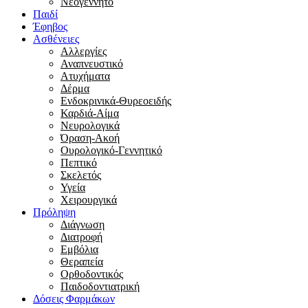
Νεογέννητο
Παιδί
Έφηβος
Ασθένειες
Αλλεργίες
Αναπνευστικό
Ατυχήματα
Δέρμα
Ενδοκρινικά-Θυρεοειδής
Καρδιά-Αίμα
Νευρολογικά
Όραση-Ακοή
Ουρολογικό-Γεννητικό
Πεπτικό
Σκελετός
Υγεία
Χειρουργικά
Πρόληψη
Διάγνωση
Διατροφή
Εμβόλια
Θεραπεία
Ορθοδοντικός
Παιδοδοντιατρική
Δόσεις Φαρμάκων