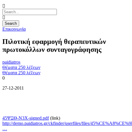
Επικοινωνία
Πιλοτική εφαρμογή θεραπευτικών
πρωτοκόλλων συνταγογράφησης
paidiatros
Θέματα 250 λέξεων
Θέματα 250 λέξεων
0
27-12-2011
45ΨΞΘ-Ν3Χ-signed.pdf
(link)
http://demo.paidiatros.gr/ckfinder/userfiles/files/45%CE%A8%C
…