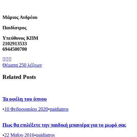
Μάριος Ανδρέου
Παιδίατρος
Υπεύθυνος ΚΠΜ
2102913533
6944500700
Θέματα 250 λέξεων
Related Posts
Τα οφέλη του ύπνου
•
10 Φεβρουαρίου 2020
•
paidiatros
Πως θα επιλέξετε την παιδική μπανιέρα για το μωρό σας
•
22 Μαΐου 2016
•
paidiatros