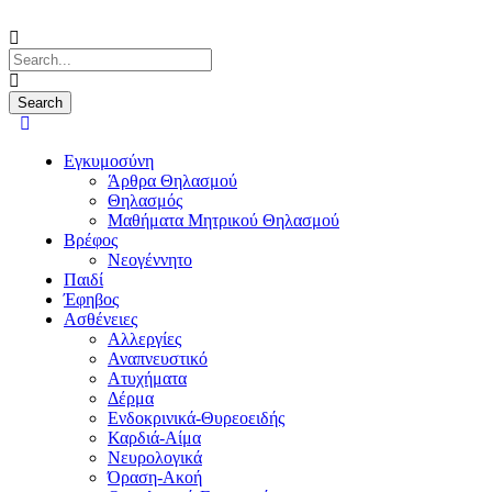
Εγκυμοσύνη
Άρθρα Θηλασμού
Θηλασμός
Μαθήματα Μητρικού Θηλασμού
Βρέφος
Νεογέννητο
Παιδί
Έφηβος
Ασθένειες
Αλλεργίες
Αναπνευστικό
Ατυχήματα
Δέρμα
Ενδοκρινικά-Θυρεοειδής
Καρδιά-Αίμα
Νευρολογικά
Όραση-Ακοή