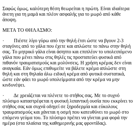
Σαφώς όμως, καλύτερη θέση θεωρείται η πρώτη. Είναι ιδιαίτερα
άνετη για τη μαμά και πλέον ασφαλής για το μωρό από κάθε
άποψη.
ΜΕΤΑ ΤΟ ΘΗΛΑΣΜΟ:
· Πιέστε λίγο γύρω από την θηλή έτσι ώστε να βγουν 2-3
σταγόνες από το γάλα που έχετε και απλώστε το πάνω στην θηλή
σας. Το μητρικό γάλα είναι άσηπτο και επιπλέον το υπολειπόμενο
γάλα που μένει πάνω στις θηλές τις προστατεύει φυσικά από
πιθανόν τραυματισμούς και μολύνσεις. Η χρήση κρέμας δεν είναι
αναγκαία. Εάν όμως επιθυμείτε να βάλετε κρέμα απλώστε στη
θηλή και στη θηλαία άλω ειδική κρέμα από φυτικά συστατικά,
ώστε εάν φάει το μωρό υπολείμματα από την κρέμα να μην
κινδυνέψει.
· Δε χρειάζεται να πλένετε το στήθος σας. Με το συχνό
πλύσιμο καταστρέφεται η φυσική λιπαντική ουσία που εκκρίνει το
στήθος σας και συχνά οδηγεί σε ξηροδερμία και εύκολους
τραυματισμούς και χάνεται η οσμή που κατευθύνει το μωρό στο
επόμενο γεύμα του. Το πλύσιμο πρέπει να γίνεται μια φορά την
ημέρα (στα πλαίσια της καθημερινής μας φροντίδας).