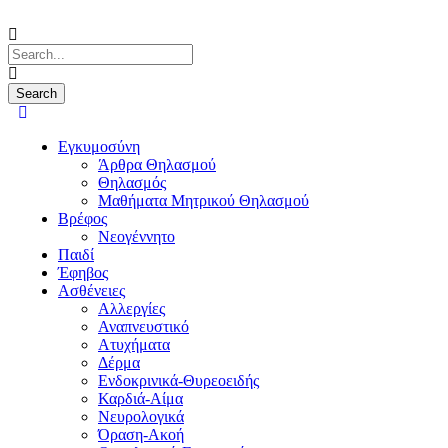
Εγκυμοσύνη
Άρθρα Θηλασμού
Θηλασμός
Μαθήματα Μητρικού Θηλασμού
Βρέφος
Νεογέννητο
Παιδί
Έφηβος
Ασθένειες
Αλλεργίες
Αναπνευστικό
Ατυχήματα
Δέρμα
Ενδοκρινικά-Θυρεοειδής
Καρδιά-Αίμα
Νευρολογικά
Όραση-Ακοή