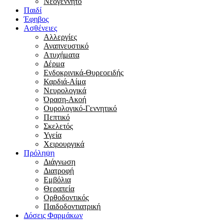
Νεογέννητο
Παιδί
Έφηβος
Ασθένειες
Αλλεργίες
Αναπνευστικό
Ατυχήματα
Δέρμα
Ενδοκρινικά-Θυρεοειδής
Καρδιά-Αίμα
Νευρολογικά
Όραση-Ακοή
Ουρολογικό-Γεννητικό
Πεπτικό
Σκελετός
Υγεία
Χειρουργικά
Πρόληψη
Διάγνωση
Διατροφή
Εμβόλια
Θεραπεία
Ορθοδοντικός
Παιδοδοντιατρική
Δόσεις Φαρμάκων