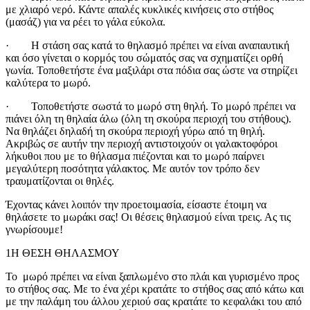
με χλιαρό νερό. Κάντε απαλές κυκλικές κινήσεις στο στήθος
(μασάζ) για να ρέει το γάλα εύκολα.
· Η στάση σας κατά το θηλασμό πρέπει να είναι αναπαυτική
και όσο γίνεται ο κορμός του σώματός σας να σχηματίζει ορθή
γωνία. Τοποθετήστε ένα μαξιλάρι στα πόδια σας ώστε να στηρίζει
καλύτερα το μωρό.
· Τοποθετήστε σωστά το μωρό στη θηλή. Το μωρό πρέπει να
πιάνει όλη τη θηλαία άλω (όλη τη σκούρα περιοχή του στήθους).
Να θηλάζει δηλαδή τη σκούρα περιοχή γύρω από τη θηλή.
Ακριβώς σε αυτήν την περιοχή αντιστοιχούν οι γαλακτοφόροι
λήκυθοι που με το θήλασμα πιέζονται και το μωρό παίρνει
μεγαλύτερη ποσότητα γάλακτος. Με αυτόν τον τρόπο δεν
τραυματίζονται οι θηλές.
Έχοντας κάνει λοιπόν την προετοιμασία, είσαστε έτοιμη να
θηλάσετε το μωράκι σας! Οι θέσεις θηλασμού είναι τρεις. Ας τις
γνωρίσουμε!
1Η ΘΕΣΗ ΘΗΛΑΣΜΟΥ
Το μωρό πρέπει να είναι ξαπλωμένο στο πλάι και γυρισμένο προς
το στήθος σας. Με το ένα χέρι κρατάτε το στήθος σας από κάτω και
με την παλάμη του άλλου χεριού σας κρατάτε το κεφαλάκι του από