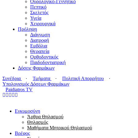
Ουρολογικό-Γεννητικό
Πεπτικό
Σκελετός
Υγεία
Χειρουργικά
Πρόληψη
Διάγνωση
Διατροφή
Εμβόλια
Θεραπεία
Ορθοδοντικός
Παιδοδοντιατρική
Δόσεις Φαρμάκων
Συνέδρια
·
Τμήματα
·
Πολιτική Απορρήτου
·
Υπολογισμός Δόσεων Φαρμάκων
Paidiatros TV
Εγκυμοσύνη
Άρθρα Θηλασμού
Θηλασμός
Μαθήματα Μητρικού Θηλασμού
Βρέφος