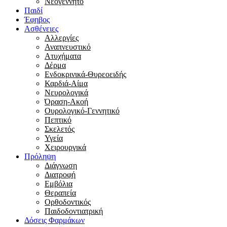
Νεογέννητο
Παιδί
Έφηβος
Ασθένειες
Αλλεργίες
Αναπνευστικό
Ατυχήματα
Δέρμα
Ενδοκρινικά-Θυρεοειδής
Καρδιά-Αίμα
Νευρολογικά
Όραση-Ακοή
Ουρολογικό-Γεννητικό
Πεπτικό
Σκελετός
Υγεία
Χειρουργικά
Πρόληψη
Διάγνωση
Διατροφή
Εμβόλια
Θεραπεία
Ορθοδοντικός
Παιδοδοντιατρική
Δόσεις Φαρμάκων