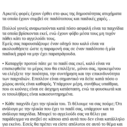
Αρκετές φορές έχουν έρθει στο φως της δημοσιότητας ατυχήματα
τα οποία έχουν συμβεί σε παιδότοπους και παιδικές χαρές. .
Πολλοί γονείς αναρωτιούνται κατά πόσο ασφαλή είναι τα παιχνίδια
τα οποία βρίσκονται εκεί, ενώ έχουν φόβο μέσα τους μη τυχόν
πάθει κάτι το αγγελούδι τους.
Εμείς σας παρουσιάζουμε έναν οδηγό που καλό είναι να
ακολουθήσετε ώστε η παραμονή σας σε έναν παιδότοπο ή μία
παιδική χαρά να μην έχει παρατράγουδα.
• Καταρχήν προτού πάτε με το παιδί σας εκεί, καλό είναι να
επισκεφθείτε το μέρος που θα επιλέξετε, μόνοι σας, προκειμένου
να ελέγξετε την ποιότητα, την συντήρηση και την επικινδυνότητα
των παιχνιδιών. Επιπλέον είναι σημαντικό να δείτε κατά πόσο ο
χώρος αυτός είναι καθαρός. Υπάρχουν μέρη, συνήθως υπαίθρια,
που οι κούνιες είναι σε άσχημη κατάσταση, ενώ τα φουσκωτά και
οι τσουλήθρες είναι κακοσυντηρημένα.
• Κάθε παιχνίδι έχει την ηλικία του. Τι θέλουμε να σας πούμε; Ότι
ανάλογα με την ηλικία που έχει το παιδί σας, υπάρχουν και τα
ανάλογα παιχνίδια. Μπορεί το αγγελούδι σας να θέλει για
παράδειγμα να ανεβεί σε κάποιο από αυτά που δεν είναι κατάλληλο
για εκείνο. Εσείς θα πρέπει να είστε απόλυτοι σε αυτό το θέμα και