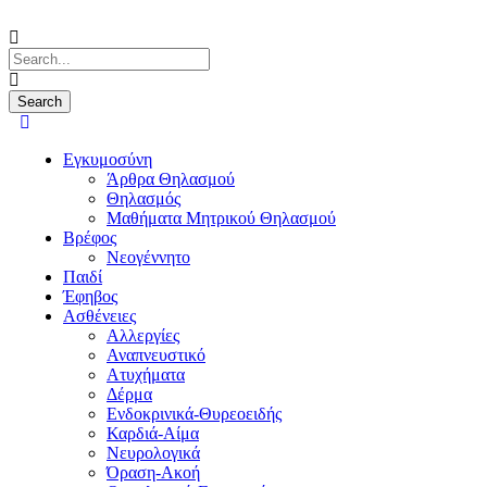
Εγκυμοσύνη
Άρθρα Θηλασμού
Θηλασμός
Μαθήματα Μητρικού Θηλασμού
Βρέφος
Νεογέννητο
Παιδί
Έφηβος
Ασθένειες
Αλλεργίες
Αναπνευστικό
Ατυχήματα
Δέρμα
Ενδοκρινικά-Θυρεοειδής
Καρδιά-Αίμα
Νευρολογικά
Όραση-Ακοή