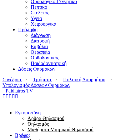
Ουρολογικό-Γεννητικό
Πεπτικό
Σκελετός
Υγεία
Χειρουργικά
Πρόληψη
Διάγνωση
Διατροφή
Εμβόλια
Θεραπεία
Ορθοδοντικός
Παιδοδοντιατρική
Δόσεις Φαρμάκων
Συνέδρια
·
Τμήματα
·
Πολιτική Απορρήτου
·
Υπολογισμός Δόσεων Φαρμάκων
Paidiatros TV
Εγκυμοσύνη
Άρθρα Θηλασμού
Θηλασμός
Μαθήματα Μητρικού Θηλασμού
Βρέφος