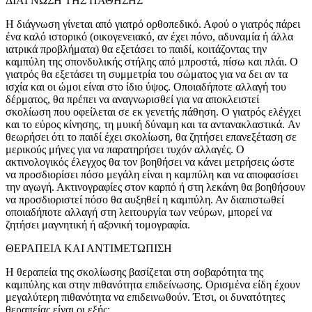
ΔΙΑΓΝΩΣΗ ΤΗΣ ΠΑΘΗΣΗΣ
Η διάγνωση γίνεται από γιατρό ορθοπεδικό. Αφού ο γιατρός πάρει
ένα καλό ιστορικό (οικογενειακό, αν έχει πόνο, αδυναμία ή άλλα
ιατρικά προβλήματα) θα εξετάσει το παιδί, κοιτάζοντας την
καμπύλη της σπονδυλικής στήλης από μπροστά, πίσω και πλάι. Ο
γιατρός θα εξετάσει τη συμμετρία του σώματος για να δει αν τα
ισχία και οι ώμοι είναι στο ίδιο ύψος. Οποιαδήποτε αλλαγή του
δέρματος, θα πρέπει να αναγνωρισθεί για να αποκλειστεί
σκολίωση που οφείλεται σε εκ γενετής πάθηση. Ο γιατρός ελέγχει
και το εύρος κίνησης, τη μυική δύναμη και τα αντανακλαστικά. Αν
θεωρήσει ότι το παιδί έχει σκολίωση, θα ζητήσει επανεξέταση σε
μερικούς μήνες για να παρατηρήσει τυχόν αλλαγές. Ο
ακτινολογικός έλεγχος θα τον βοηθήσει να κάνει μετρήσεις ώστε
να προσδιορίσει πόσο μεγάλη είναι η καμπύλη και να αποφασίσει
την αγωγή. Ακτινογραφίες στον καρπό ή στη λεκάνη θα βοηθήσουν
να προσδιοριστεί πόσο θα αυξηθεί η καμπύλη. Αν διαπιστωθεί
οποιαδήποτε αλλαγή στη λειτουργία των νεύρων, μπορεί να
ζητήσει μαγνητική ή αξονική τομογραφία.
ΘΕΡΑΠΕΙΑ ΚΑΙ ΑΝΤΙΜΕΤΩΠΙΣΗ
Η θεραπεία της σκολίωσης βασίζεται στη σοβαρότητα της
καμπύλης και στην πιθανότητα επιδείνωσης. Ορισμένα είδη έχουν
μεγαλύτερη πιθανότητα να επιδεινωθούν. Έτσι, οι δυνατότητες
θεραπείας είναι οι εξής: