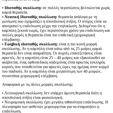
• Ιδιοπαθής σκολίωση:
σε πολλές περιπτώσεις βελτιώνεται χωρίς
καμιά θεραπεία.
• Νεανική Ιδιοπαθής σκολίωση:
θεραπεία ανάλογα με τη
γωνίωση που σχηματίζει η σπονδυλική στήλη. Ο στόχος είναι να
αποτραπεί η επιδείνωση μέχρι την ενηλικίωση. Δεδομένου ότι η
καμπύλη ξεκινά νωρίς, έχει περισσότερο χρόνο για επιδείνωση και
πολλές φορές η θεραπεία είναι πιο επιθετική (χειρουργική
επέμβαση).
• Εφηβική ιδιοπαθής σκολίωση:
είναι η πιο κοινή μορφή
σκολίωσης. Αν η καμπύλη είναι κάτω από τις 25 μοίρες καμιά
θεραπεία δεν είναι απαραίτητη. Οι συχνές επανεξετάσεις είναι
αρκετές. Αν η καμπύλη είναι 25 – 40 μοίρες και εξακολουθεί να
αυξάνεται, ένας ορθοπεδικός κηδεμόνας είναι αρκετός (σκληρός
κορσές που τοποθετείται για αρκετές ώρες της ημέρας στον κορμό
του παιδιού). Αν η καμπύλη είναι μεγαλύτερη των 40 μοιρών,
συνιστάται χειρουργική επέμβαση.
Αναφορικά με τις άλλες μορφές σκολίωσης:
• Λειτουργική σκολίωση: δεν υπάρχει άμεση θεραπεία διότι η
σπονδυλική στήλη είναι φυσιολογική.
• Νευρομυική σκολίωση: έχει μεγάλη πιθανότητα επιδείνωσης. Η
πλειοψηφία των ασθενών χειρουργείται για να σταματήσει η
επιδείνωση.