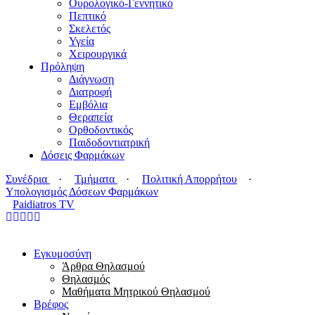
Ουρολογικό-Γεννητικό
Πεπτικό
Σκελετός
Υγεία
Χειρουργικά
Πρόληψη
Διάγνωση
Διατροφή
Εμβόλια
Θεραπεία
Ορθοδοντικός
Παιδοδοντιατρική
Δόσεις Φαρμάκων
Συνέδρια
·
Τμήματα
·
Πολιτική Απορρήτου
·
Υπολογισμός Δόσεων Φαρμάκων
Paidiatros TV
Εγκυμοσύνη
Άρθρα Θηλασμού
Θηλασμός
Μαθήματα Μητρικού Θηλασμού
Βρέφος