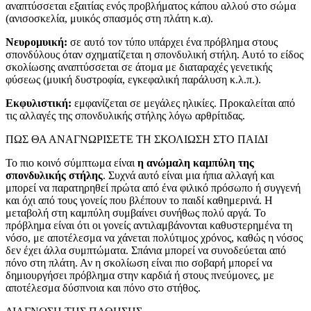
αναπτύσσεται εξαιτίας ενός προβλήματος κάπου αλλού στο σώμα
(ανισοσκελία, μυικός σπασμός στη πλάτη κ.α).
Νευρομυική:
σε αυτό τον τύπο υπάρχει ένα πρόβλημα στους
σπονδύλους όταν σχηματίζεται η σπονδυλική στήλη. Αυτό το είδος
σκολίωσης αναπτύσσεται σε άτομα με διαταραχές γενετικής
φύσεως (μυική δυστροφία, εγκεφαλική παράλυση κ.λ.π.).
Εκφυλιστική:
εμφανίζεται σε μεγάλες ηλικίες. Προκαλείται από
τις αλλαγές της σπονδυλικής στήλης λόγω αρθρίτιδας.
ΠΩΣ ΘΑ ΑΝΑΓΝΩΡΙΣΕΤΕ ΤΗ ΣΚΟΛΙΩΣΗ ΣΤΟ ΠΑΙΔΙ
Το πιο κοινό σύμπτωμα είναι
η ανώμαλη καμπύλη της
σπονδυλικής στήλης
. Συχνά αυτό είναι μια ήπια αλλαγή και
μπορεί να παρατηρηθεί πρώτα από ένα φιλικό πρόσωπο ή συγγενή
και όχι από τους γονείς που βλέπουν το παιδί καθημερινά. Η
μεταβολή στη καμπύλη συμβαίνει συνήθως πολύ αργά. Το
πρόβλημα είναι ότι οι γονείς αντιλαμβάνονται καθυστερημένα τη
νόσο, με αποτέλεσμα να χάνεται πολύτιμος χρόνος, καθώς η νόσος
δεν έχει άλλα συμπτώματα. Σπάνια μπορεί να συνοδεύεται από
πόνο στη πλάτη. Αν η σκολίωση είναι πιο σοβαρή μπορεί να
δημιουργήσει πρόβλημα στην καρδιά ή στους πνεύμονες, με
αποτέλεσμα δύσπνοια και πόνο στο στήθος.