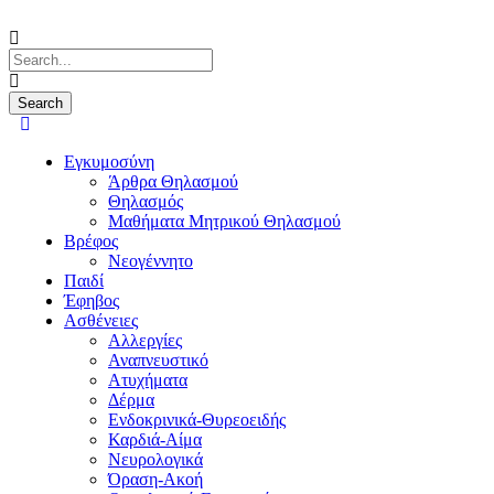
Εγκυμοσύνη
Άρθρα Θηλασμού
Θηλασμός
Μαθήματα Μητρικού Θηλασμού
Βρέφος
Νεογέννητο
Παιδί
Έφηβος
Ασθένειες
Αλλεργίες
Αναπνευστικό
Ατυχήματα
Δέρμα
Ενδοκρινικά-Θυρεοειδής
Καρδιά-Αίμα
Νευρολογικά
Όραση-Ακοή