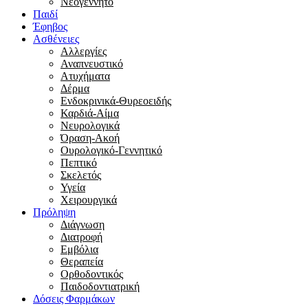
Νεογέννητο
Παιδί
Έφηβος
Ασθένειες
Αλλεργίες
Αναπνευστικό
Ατυχήματα
Δέρμα
Ενδοκρινικά-Θυρεοειδής
Καρδιά-Αίμα
Νευρολογικά
Όραση-Ακοή
Ουρολογικό-Γεννητικό
Πεπτικό
Σκελετός
Υγεία
Χειρουργικά
Πρόληψη
Διάγνωση
Διατροφή
Εμβόλια
Θεραπεία
Ορθοδοντικός
Παιδοδοντιατρική
Δόσεις Φαρμάκων