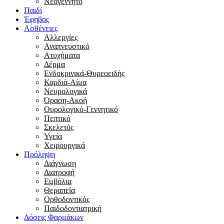
Νεογέννητο
Παιδί
Έφηβος
Ασθένειες
Αλλεργίες
Αναπνευστικό
Ατυχήματα
Δέρμα
Ενδοκρινικά-Θυρεοειδής
Καρδιά-Αίμα
Νευρολογικά
Όραση-Ακοή
Ουρολογικό-Γεννητικό
Πεπτικό
Σκελετός
Υγεία
Χειρουργικά
Πρόληψη
Διάγνωση
Διατροφή
Εμβόλια
Θεραπεία
Ορθοδοντικός
Παιδοδοντιατρική
Δόσεις Φαρμάκων