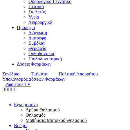
Ουρολογικό-Γεννητικό
Πεπτικό
Σκελετός
Υγεία
Χειρουργικά
Πρόληψη
Διάγνωση
Διατροφή
Εμβόλια
Θεραπεία
Ορθοδοντικός
Παιδοδοντιατρική
Δόσεις Φαρμάκων
Συνέδρια
·
Τμήματα
·
Πολιτική Απορρήτου
·
Υπολογισμός Δόσεων Φαρμάκων
Paidiatros TV
Εγκυμοσύνη
Άρθρα Θηλασμού
Θηλασμός
Μαθήματα Μητρικού Θηλασμού
Βρέφος