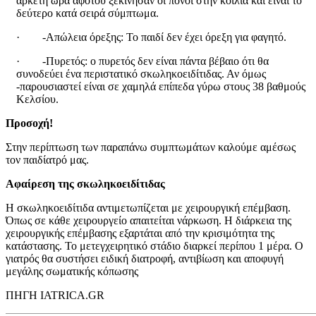
αρκετή ώρα αφότου ξεκίνησαν οι πόνοι στην κοιλιά και είναι το
δεύτερο κατά σειρά σύμπτωμα.
· -Aπώλεια όρεξης: Το παιδί δεν έχει όρεξη για φαγητό.
· -Πυρετός: ο πυρετός δεν είναι πάντα βέβαιο ότι θα
συνοδεύει ένα περιστατικό σκωληκοειδίτιδας. Αν όμως
-παρουσιαστεί είναι σε χαμηλά επίπεδα γύρω στους 38 βαθμούς
Κελσίου.
Προσοχή!
Στην περίπτωση των παραπάνω συμπτωμάτων καλούμε αμέσως
τον παιδίατρό μας.
Αφαίρεση της σκωληκοειδίτιδας
Η σκωληκοειδίτιδα αντιμετωπίζεται με χειρουργική επέμβαση.
Όπως σε κάθε χειρουργείο απαιτείται νάρκωση. Η διάρκεια της
χειρουργικής επέμβασης εξαρτάται από την κρισιμότητα της
κατάστασης. Το μετεγχειρητικό στάδιο διαρκεί περίπου 1 μέρα. Ο
γιατρός θα συστήσει ειδική διατροφή, αντιβίωση και αποφυγή
μεγάλης σωματικής κόπωσης
ΠΗΓΗ IATRICA.GR