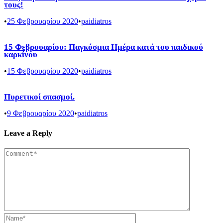
τους!
•
25 Φεβρουαρίου 2020
•
paidiatros
15 Φεβρουαρίου: Παγκόσμια Ημέρα κατά του παιδικού
καρκίνου
•
15 Φεβρουαρίου 2020
•
paidiatros
Πυρετικοί σπασμοί.
•
9 Φεβρουαρίου 2020
•
paidiatros
Leave a Reply