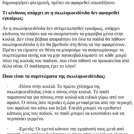
δημιουργήσει φλεγμονή, πρέπει να αφαιρεθεί οπωσδήποτε.
Τι κίνδυνος υπάρχει αν η σκωληκοειδίτιδα δεν αφαιρεθεί
εγκαίρως;
Αν η σκωληκοειδίτιδα δεν αντιμετωπισθεί εγκαίρως, υπάρχει
κίνδυνος να σπάσει και να σκορπιστούν τα μικρόβια μέσα στην
κοιλιά. Δεν είναι βέβαια απαραίτητο ότι όλα τα παιδιά θα πάθουν
σκωληκοειδίτιδα ή ότι θα βρεθούν στη θέση να την αφαιρέσουν.
Πρέπει να είμαστε σε θέση να μπορούμε να αναγνωρίσουμε τα
συμπτώματα αυτής και να μην πανικοβαλλόμαστε σε κάθε μικρό
πόνο της κοιλιάς του παιδιού, που είναι πιθανό να προκαλείται από
άλλα αίτια. Ο παιδίατρος έχει το λόγο!
Ποια είναι τα συμπτώματα της σκωληκοειδίτιδας;
· -Πόνοι στην κοιλιά: Το πρώτο χτύπημα της
σκωληκοειδίτιδας είναι ο πόνος στην κοιλιά. Το παιδί
παραπονιέται για πόνους στην κοιλιά και ειδικά γύρω από τον
αφαλό. Ο πόνος όσο περνάει η ώρα μεταφέρεται από την περιοχή
του αφαλού πιο κάτω και δεξιά. Επειδή μπορεί να ερεθιστεί
κάποιος μυς του ποδιού, το παιδί μπορεί να κουτσαίνει και να
περπατάει γερμένο.
· -Εμετός: Οι εμετοί κάνουν την εμφάνισή τους μετά από