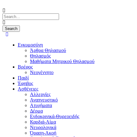
Εγκυμοσύνη
Άρθρα Θηλασμού
Θηλασμός
Μαθήματα Μητρικού Θηλασμού
Βρέφος
Νεογέννητο
Παιδί
Έφηβος
Ασθένειες
Αλλεργίες
Αναπνευστικό
Ατυχήματα
Δέρμα
Ενδοκρινικά-Θυρεοειδής
Καρδιά-Αίμα
Νευρολογικά
Όραση-Ακοή