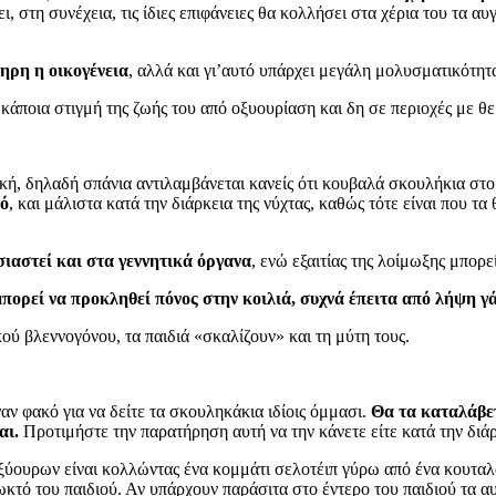
 στη συνέχεια, τις ίδιες επιφάνειες θα κολλήσει στα χέρια του τα αυγ
ηρη η οικογένεια
, αλλά και γι’αυτό υπάρχει μεγάλη μολυσματικότητ
 κάποια στιγμή της ζωής του από οξυουρίαση και δη σε περιοχές με θε
ή, δηλαδή σπάνια αντιλαμβάνεται κανείς ότι κουβαλά σκουλήκια στο 
τό
, και μάλιστα κατά την διάρκεια της νύχτας, καθώς τότε είναι που τ
σιαστεί και στα γεννητικά όργανα
, ενώ εξαιτίας της λοίμωξης μπορ
μπορεί να προκληθεί πόνος στην κοιλιά, συχνά έπειτα από λήψη γά
ικού βλεννογόνου, τα παιδιά «σκαλίζουν» και τη μύτη τους.
ναν φακό για να δείτε τα σκουληκάκια ιδίοις όμμασι.
Θα τα καταλάβετ
αι.
Προτιμήστε την παρατήρηση αυτή να την κάνετε είτε κατά την διάρκ
οξύουρων είναι κολλώντας ένα κομμάτι σελοτέιπ γύρω από ένα κουταλ
ωκτό του παιδιού. Αν υπάρχουν παράσιτα στο έντερο του παιδιού τα 