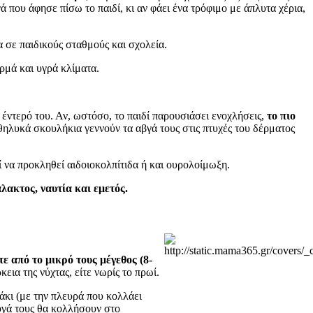
ά που άφησε πίσω το παιδί, κι αν φάει ένα τρόφιμο με άπλυτα χέρια,
α σε παιδικούς σταθμούς και σχολεία.
ρμά και υγρά κλίματα.
έντερό του. Αν, ωστόσο, το παιδί παρουσιάσει ενοχλήσεις,
το πιο
α θηλυκά σκουλήκια γεννούν τα αβγά τους στις πτυχές του δέρματος
εί να προκληθεί αιδοιοκολπίτιδα ή και ουρολοίμωξη.
λακτος, ναυτία και εμετός.
ε από το μικρό τους μέγεθος (8-
εια της νύχτας, είτε νωρίς το πρωί.
άκι (με την πλευρά που κολλάει
αυγά τους θα κολλήσουν στο