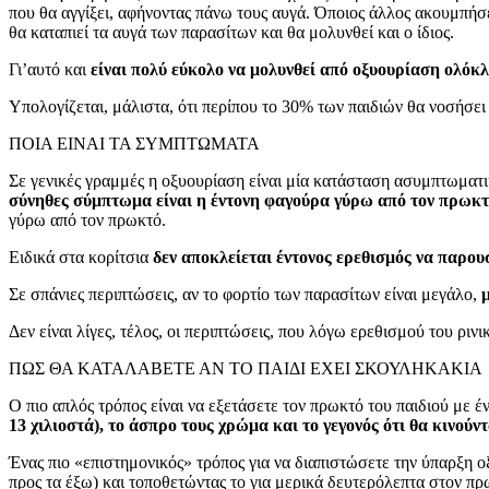
που θα αγγίξει, αφήνοντας πάνω τους αυγά. Όποιος άλλος ακουμπήσει,
θα καταπιεί τα αυγά των παρασίτων και θα μολυνθεί και ο ίδιος.
Γι’αυτό και
είναι πολύ εύκολο να μολυνθεί από οξυουρίαση ολόκλ
Υπολογίζεται, μάλιστα, ότι περίπου το 30% των παιδιών θα νοσήσει
ΠΟΙΑ ΕΙΝΑΙ ΤΑ ΣΥΜΠΤΩΜΑΤΑ
Σε γενικές γραμμές η οξυουρίαση είναι μία κατάσταση ασυμπτωματικ
σύνηθες σύμπτωμα είναι η έντονη φαγούρα γύρω από τον πρωκ
γύρω από τον πρωκτό.
Ειδικά στα κορίτσια
δεν αποκλείεται έντονος ερεθισμός να παρου
Σε σπάνιες περιπτώσεις, αν το φορτίο των παρασίτων είναι μεγάλο,
Δεν είναι λίγες, τέλος, οι περιπτώσεις, που λόγω ερεθισμού του ριν
ΠΩΣ ΘΑ ΚΑΤΑΛΑΒΕΤΕ ΑΝ ΤΟ ΠΑΙΔΙ ΕΧΕΙ ΣΚΟΥΛΗΚΑΚΙΑ
Ο πιο απλός τρόπος είναι να εξετάσετε τον πρωκτό του παιδιού με έ
13 χιλιοστά), το άσπρο τους χρώμα και το γεγονός ότι θα κινούντ
Ένας πιο «επιστημονικός» τρόπος για να διαπιστώσετε την ύπαρξη 
προς τα έξω) και τοποθετώντας το για μερικά δευτερόλεπτα στον πρ