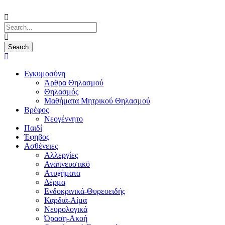
Εγκυμοσύνη
Άρθρα Θηλασμού
Θηλασμός
Μαθήματα Μητρικού Θηλασμού
Βρέφος
Νεογέννητο
Παιδί
Έφηβος
Ασθένειες
Αλλεργίες
Αναπνευστικό
Ατυχήματα
Δέρμα
Ενδοκρινικά-Θυρεοειδής
Καρδιά-Αίμα
Νευρολογικά
Όραση-Ακοή