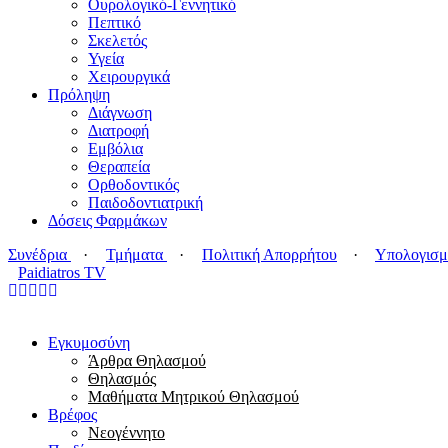
Ουρολογικό-Γεννητικό
Πεπτικό
Σκελετός
Υγεία
Χειρουργικά
Πρόληψη
Διάγνωση
Διατροφή
Εμβόλια
Θεραπεία
Ορθοδοντικός
Παιδοδοντιατρική
Δόσεις Φαρμάκων
Συνέδρια
·
Τμήματα
·
Πολιτική Απορρήτου
·
Υπολογισμ
Paidiatros TV
Εγκυμοσύνη
Άρθρα Θηλασμού
Θηλασμός
Μαθήματα Μητρικού Θηλασμού
Βρέφος
Νεογέννητο