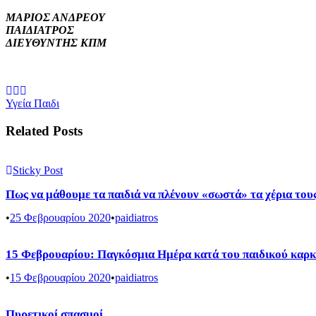
ΜΑΡΙΟΣ ΑΝΔΡΕΟΥ
ΠΑΙΔΙΑΤΡΟΣ
ΔΙΕΥΘΥΝΤΗΣ ΚΠΜ
Υγεία Παιδι
Related Posts
Sticky Post
Πως να μάθουμε τα παιδιά να πλένουν «σωστά» τα χέρια του
•
25 Φεβρουαρίου 2020
•
paidiatros
15 Φεβρουαρίου: Παγκόσμια Ημέρα κατά του παιδικού καρκ
•
15 Φεβρουαρίου 2020
•
paidiatros
Πυρετικοί σπασμοί.