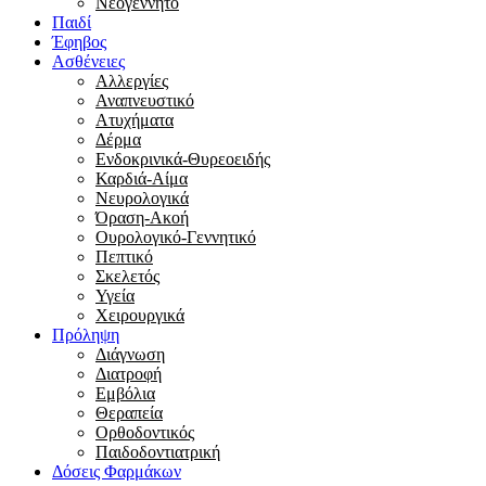
Νεογέννητο
Παιδί
Έφηβος
Ασθένειες
Αλλεργίες
Αναπνευστικό
Ατυχήματα
Δέρμα
Ενδοκρινικά-Θυρεοειδής
Καρδιά-Αίμα
Νευρολογικά
Όραση-Ακοή
Ουρολογικό-Γεννητικό
Πεπτικό
Σκελετός
Υγεία
Χειρουργικά
Πρόληψη
Διάγνωση
Διατροφή
Εμβόλια
Θεραπεία
Ορθοδοντικός
Παιδοδοντιατρική
Δόσεις Φαρμάκων