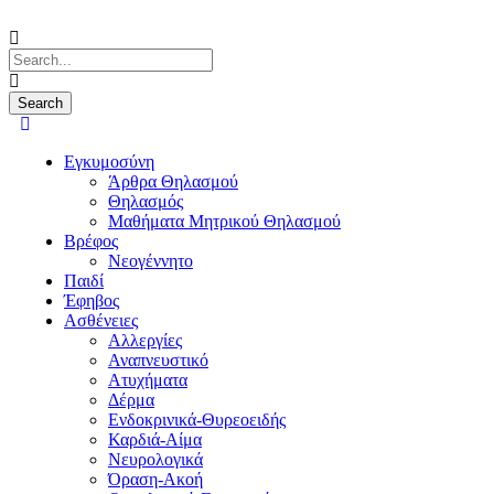
Εγκυμοσύνη
Άρθρα Θηλασμού
Θηλασμός
Μαθήματα Μητρικού Θηλασμού
Βρέφος
Νεογέννητο
Παιδί
Έφηβος
Ασθένειες
Αλλεργίες
Αναπνευστικό
Ατυχήματα
Δέρμα
Ενδοκρινικά-Θυρεοειδής
Καρδιά-Αίμα
Νευρολογικά
Όραση-Ακοή