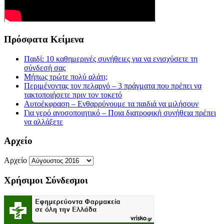
Πρόσφατα Κείμενα
Παιδί: 10 καθημερινές συνήθειες για να ενισχύσετε τη
σύνδεσή σας
Μήπως τρώτε πολύ αλάτι;
Περιμένοντας τον πελαργό – 3 πράγματα που πρέπει να
τακτοποιήσετε πριν τον τοκετό
Αυτοέκφραση – Ενθαρρύνουμε τα παιδιά να μιλήσουν
Για γερό ανοσοποιητικό – Ποια διατροφική συνήθεια πρέπει
να αλλάξετε
Αρχείο
Αρχείο
Χρήσιμοι Σύνδεσμοι