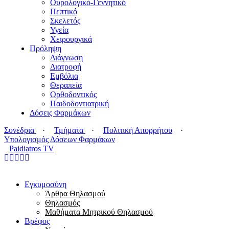
Ουρολογικό-Γεννητικό
Πεπτικό
Σκελετός
Υγεία
Χειρουργικά
Πρόληψη
Διάγνωση
Διατροφή
Εμβόλια
Θεραπεία
Ορθοδοντικός
Παιδοδοντιατρική
Δόσεις Φαρμάκων
Συνέδρια
·
Τμήματα
·
Πολιτική Απορρήτου
·
Υπολογισμός Δόσεων Φαρμάκων
Paidiatros TV
Εγκυμοσύνη
Άρθρα Θηλασμού
Θηλασμός
Μαθήματα Μητρικού Θηλασμού
Βρέφος