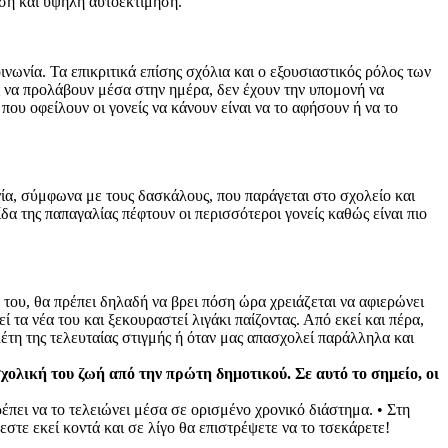
ση και υψηλή αυτοεκτίμηση.
ινωνία. Τα επικριτικά επίσης σχόλια και ο εξουσιαστικός ρόλος των
τες να προλάβουν μέσα στην ημέρα, δεν έχουν την υπομονή να
 που οφείλουν οι γονείς να κάνουν είναι να το αφήσουν ή να το
ία, σύμφωνα με τους δασκάλους, που παράγεται στο σχολείο και
δα της παπαγαλίας πέφτουν οι περισσότεροι γονείς καθώς είναι πιο
 του, θα πρέπει δηλαδή να βρει πόση ώρα χρειάζεται να αφιερώνει
 τα νέα του και ξεκουραστεί λιγάκι παίζοντας. Από εκεί και πέρα,
έτη της τελευταίας στιγμής ή όταν μας απασχολεί παράλληλα και
ολική του ζωή από την πρώτη δημοτικού. Σε αυτό το σημείο, οι
ρέπει να το τελειώνει μέσα σε ορισμένο χρονικό διάστημα. • Στη
εστε εκεί κοντά και σε λίγο θα επιστρέψετε να το τσεκάρετε!