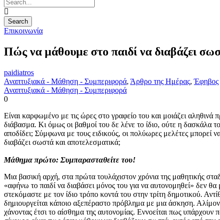
Επικοινωνία
Πώς να μάθουμε στο παιδί να διαβάζει σω
paidiatros
Αναπτυξιακά - Μάθηση - Συμπεριφορά
,
Άρθρο της Ημέρας
,
Έφηβος
Αναπτυξιακά - Μάθηση - Συμπεριφορά
0
Είναι καρφωμένο με τις ώρες στο γραφείο του και μοιάζει αληθινά 
διάβασμα. Κι όμως οι βαθμοί του δε λένε το ίδιο, ούτε η δασκάλα το
αποδίδει; Σύμφωνα με τους ειδικούς, οι πολύωρες μελέτες μπορεί να 
διαβάζει σωστά και αποτελεσματικά;
Μάθημα πρώτο: Συμπαρασταθείτε του!
Μια βασική αρχή, στα πρώτα τουλάχιστον χρόνια της μαθητικής σταδ
«αφήνω το παιδί να διαβάσει μόνος του για να αυτονομηθεί» δεν θ
στεκόμαστε με τον ίδιο τρόπο κοντά του στην τρίτη δημοτικού. Αν
δημιουργείται κάποιο αξεπέραστο πρόβλημα με μια άσκηση. Αλίμονο
χάνοντας έτσι το αίσθημα της αυτονομίας. Εννοείται πως υπάρχουν 