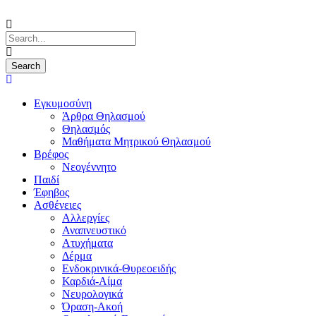
Εγκυμοσύνη
Άρθρα Θηλασμού
Θηλασμός
Μαθήματα Μητρικού Θηλασμού
Βρέφος
Νεογέννητο
Παιδί
Έφηβος
Ασθένειες
Αλλεργίες
Αναπνευστικό
Ατυχήματα
Δέρμα
Ενδοκρινικά-Θυρεοειδής
Καρδιά-Αίμα
Νευρολογικά
Όραση-Ακοή