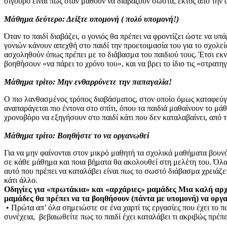
σίγουρο είναι πως όταν μάθουν να διαβάζουν σωστά, εκτός από τη
Μάθημα δεύτερο: Δείξτε υπομονή ( πολύ υπομονή!)
Όταν το παιδί διαβάζει, ο γονιός θα πρέπει να φροντίζει ώστε να υ
γονιών κάνουν απεχθή στο παιδί την προετοιμασία του για το σχολεί
ασχοληθούν όπως πρέπει με το διάβασμα του παιδιού τους. Έτσι εκνευ
βοηθήσουν «να πάρει το χρόνο του», και να βρει το ίδιο τις «στρατη
Μάθημα τρίτο: Μην ενθαρρύνετε την παπαγαλία!
Ο πιο λανθασμένος τρόπος διαβάσματος, στον οποίο όμως καταφεύγο
αναπαράγεται πιο έντονα στο σπίτι, όπου τα παιδιά μαθαίνουν το μά
χρονοβόρο να εξηγήσουν στο παιδί κάτι που δεν καταλαβαίνει, από 
Μάθημα τρίτο: Βοηθήστε το να οργανωθεί
Για να μην φαίνονται στον μικρό μαθητή τα σχολικά μαθήματα βουνό
σε κάθε μάθημα και ποια βήματα θα ακολουθεί στη μελέτη του. Όλα α
αυτό που πρέπει να καταλάβει είναι πως το σωστό διάβασμα χρειάζε
κάτι άλλο.
Οδηγίες για «πρωτάκια» και «αρχάριες» μαμάδες Μια καλή αρχή 
μαμάδες θα πρέπει να τα βοηθήσουν (πάντα με υπομονή) να ορ
• Πρώτα απ’ όλα σημειώστε σε ένα χαρτί τις εργασίες που έχει το π
συνέχεια, βεβαιωθείτε πως το παιδί έχει καταλάβει τι ακριβώς πρέπε