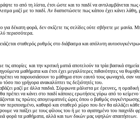
ράψτε το από τη λίστα, έτσι ώστε και το παιδί να αντιλαμβάνεται πως
εσμα μαζί με το παιδί. Αν διαπιστώσετε πως κάπου έχει κάνει λάθη, 
ο για δέκατη φορά, δεν σκίζετε τις σελίδες ούτε σβήνετε με μανία. Μ
πολύ περισσότερα.
χρειάζεται σταθερός ρυθμός στο διάβασμα και απόλυτη αυτοσυγκέντρωσ
 τις απορίες και την κριτική ματιά αποτελούν τα τρία βασικά σημε
οηγούμενα μαθήματα και έτσι έχει μεγαλύτερες πιθανότητες να θυμηθεί
ρέπει να παρουσιάσουν το μάθημα στον εαυτό τους φωναχτά, σαν να 
τόσο πιο γρήγορα ανακαλύπτει τις δεξιότητές του.
ιαβάζει μαζί με άλλα παιδιά. Σύμφωνα μάλιστα με έρευνες, η ομαδική
 θα πρέπει να κάνει στο παιδί κάποιες ερωτήσεις γύρω από το κείμενο
ονται τις πρώτες απογευματινές ώρες όπου ο βαθμός συγκέντρωσης τ
ναν περιποιημένο, καθαρό και σταθερό χώρο που δεν θα αλλάζει κάθε λ
ε να παίξει με τους φίλους του ή με το αγαπημένο του παιχνίδι φρον
αμιά φορά τα μαθήματα, αλλά και των δικών μας υψηλών απαιτήσεων.