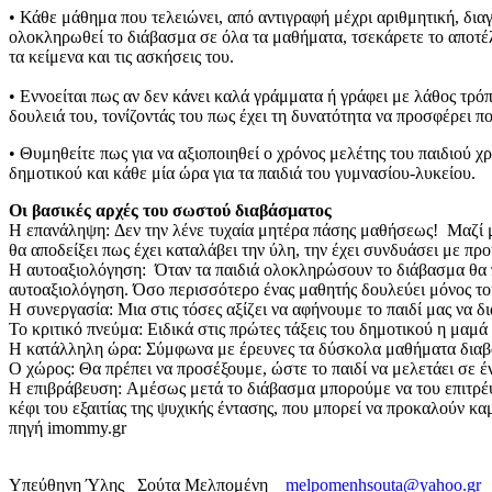
• Κάθε μάθημα που τελειώνει, από αντιγραφή μέχρι αριθμητική, διαγ
ολοκληρωθεί το διάβασμα σε όλα τα μαθήματα, τσεκάρετε το αποτέλ
τα κείμενα και τις ασκήσεις του.
• Εννοείται πως αν δεν κάνει καλά γράμματα ή γράφει με λάθος τρόπ
δουλειά του, τονίζοντάς του πως έχει τη δυνατότητα να προσφέρει 
• Θυμηθείτε πως για να αξιοποιηθεί ο χρόνος μελέτης του παιδιού 
δημοτικού και κάθε μία ώρα για τα παιδιά του γυμνασίου-λυκείου.
Οι βασικές αρχές του σωστού διαβάσματος
Η επανάληψη: Δεν την λένε τυχαία μητέρα πάσης μαθήσεως! Μαζί με
θα αποδείξει πως έχει καταλάβει την ύλη, την έχει συνδυάσει με πρ
Η αυτοαξιολόγηση: Όταν τα παιδιά ολοκληρώσουν το διάβασμα θα π
αυτοαξιολόγηση. Όσο περισσότερο ένας μαθητής δουλεύει μόνος του 
Η συνεργασία: Μια στις τόσες αξίζει να αφήνουμε το παιδί μας να δ
Το κριτικό πνεύμα: Ειδικά στις πρώτες τάξεις του δημοτικού η μαμά
Η κατάλληλη ώρα: Σύμφωνα με έρευνες τα δύσκολα μαθήματα διαβάζ
Ο χώρος: Θα πρέπει να προσέξουμε, ώστε το παιδί να μελετάει σε έ
Η επιβράβευση: Αμέσως μετά το διάβασμα μπορούμε να του επιτρέψουμ
κέφι του εξαιτίας της ψυχικής έντασης, που μπορεί να προκαλούν κ
πηγή imommy.gr
Υπεύθηνη Ύλης Σούτα Μελπομένη
melpomenhsouta@yahoo.gr