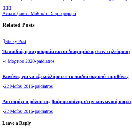
Αναπτυξιακά - Μάθηση - Συμπεριφορά
Related Posts
Sticky Post
Τα παιδιά, η παχυσαρκία και οι διαφημίσεις στην τηλεόραση
•
4 Μαρτίου 2020
•
paidiatros
Κανόνες για να «ξεκολλήσετε» τα παιδιά σας από τις οθόνες
•
22 Μαΐου 2016
•
paidiatros
Αυτισμός: ο ρόλος της βαζοπρεσσίνης στην κοινωνική συμπ
•
22 Μαΐου 2016
•
paidiatros
Leave a Reply