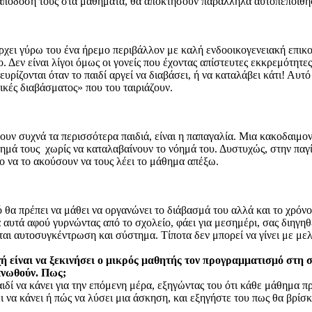
ν απόδοσή τους στα μαθήματα, θα αποκτήσουν παράλληλα αυτοπεποίθη
πάρχει γύρω του ένα ήρεμο περιβάλλον με καλή ενδοοικογενειακή επικο
ο. Δεν είναι λίγοι όμως οι γονείς που έχοντας απίστευτες εκκρεμότη
ρίζονται όταν το παιδί αργεί να διαβάσει, ή να καταλάβει κάτι! Αυτό
γικές διαβάσματος» που του ταιριάζουν.
υν συχνά τα περισσότερα παιδιά, είναι η παπαγαλία. Μια κακοδαιμον
θημά τους χωρίς να καταλαβαίνουν το νόημά του. Δυστυχώς, στην παγί
το να το ακούσουν να τους λέει το μάθημα απέξω.
 θα πρέπει να μάθει να οργανώνει το διάβασμά του αλλά και το χρόνο
υτά αφού γυρνώντας από το σχολείο, φάει για μεσημέρι, σας διηγηθεί
ται αυτοσυγκέντρωση και σύστημα. Τίποτα δεν μπορεί να γίνει με μελ
είναι να ξεκινήσει ο μικρός μαθητής τον προγραμματισμό στη σχ
γανωθούν. Πως;
αιδί να κάνει για την επόμενη μέρα, εξηγώντας του ότι κάθε μάθημα π
ι να κάνει ή πώς να λύσει μια άσκηση, και εξηγήστε του πως θα βρίσκ