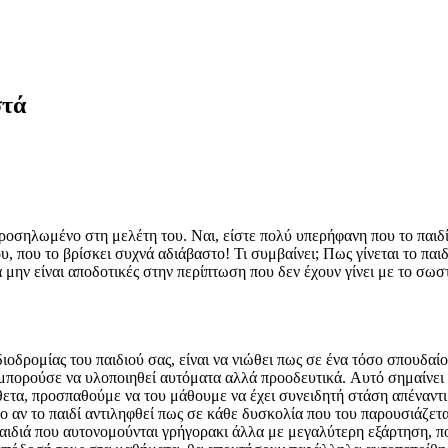
στά
προσηλωμένο στη μελέτη του. Ναι, είστε πολύ υπερήφανη που το παιδί
υ, που το βρίσκει συχνά αδιάβαστο! Τι συμβαίνει; Πως γίνεται το παιδ
μην είναι αποδοτικές στην περίπτωση που δεν έχουν γίνει με το σωστό
ιοδρομίας του παιδιού σας, είναι να νιώθει πως σε ένα τόσο σπουδαίο
α μπορούσε να υλοποιηθεί αυτόματα αλλά προοδευτικά. Αυτό σημαίνει
τίθετα, προσπαθούμε να του μάθουμε να έχει συνειδητή στάση απέναντ
 αν το παιδί αντιληφθεί πως σε κάθε δυσκολία που του παρουσιάζετα
παιδιά που αυτονομούνται γρήγορακι άλλα με μεγαλύτερη εξάρτηση, πο