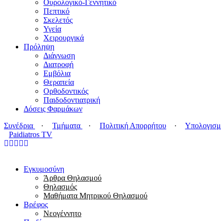
Ουρολογικό-Γεννητικό
Πεπτικό
Σκελετός
Υγεία
Χειρουργικά
Πρόληψη
Διάγνωση
Διατροφή
Εμβόλια
Θεραπεία
Ορθοδοντικός
Παιδοδοντιατρική
Δόσεις Φαρμάκων
Συνέδρια
·
Τμήματα
·
Πολιτική Απορρήτου
·
Υπολογισμ
Paidiatros TV
Εγκυμοσύνη
Άρθρα Θηλασμού
Θηλασμός
Μαθήματα Μητρικού Θηλασμού
Βρέφος
Νεογέννητο