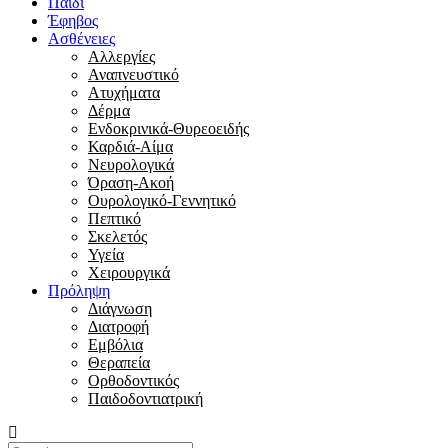
Παιδί
Έφηβος
Ασθένειες
Αλλεργίες
Αναπνευστικό
Ατυχήματα
Δέρμα
Ενδοκρινικά-Θυρεοειδής
Καρδιά-Αίμα
Νευρολογικά
Όραση-Ακοή
Ουρολογικό-Γεννητικό
Πεπτικό
Σκελετός
Υγεία
Χειρουργικά
Πρόληψη
Διάγνωση
Διατροφή
Εμβόλια
Θεραπεία
Ορθοδοντικός
Παιδοδοντιατρική