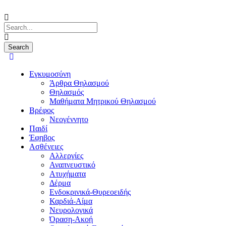
Εγκυμοσύνη
Άρθρα Θηλασμού
Θηλασμός
Μαθήματα Μητρικού Θηλασμού
Βρέφος
Νεογέννητο
Παιδί
Έφηβος
Ασθένειες
Αλλεργίες
Αναπνευστικό
Ατυχήματα
Δέρμα
Ενδοκρινικά-Θυρεοειδής
Καρδιά-Αίμα
Νευρολογικά
Όραση-Ακοή