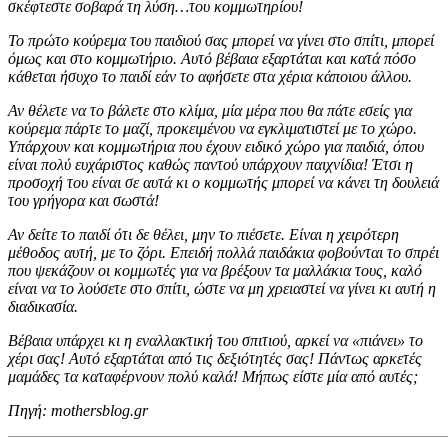
σκέφτεστε σοβαρά τη λύση…του κομμωτηρίου!
Το πρώτο κούρεμα του παιδιού σας μπορεί να γίνει στο σπίτι, μπορεί
όμως και στο κομμωτήριο. Αυτό βέβαια εξαρτάται και κατά πόσο
κάθεται ήσυχο το παιδί εάν το αφήσετε στα χέρια κάποιου άλλου.
Αν θέλετε να το βάλετε στο κλίμα, μία μέρα που θα πάτε εσείς για
κούρεμα πάρτε το μαζί, προκειμένου να εγκλιματιστεί με το χώρο.
Υπάρχουν και κομμωτήρια που έχουν ειδικό χώρο για παιδιά, όπου
είναι πολύ ευχάριστος καθώς παντού υπάρχουν παιχνίδια! Έτσι η
προσοχή του είναι σε αυτά κι ο κομμωτής μπορεί να κάνει τη δουλειά
του γρήγορα και σωστά!
Αν δείτε το παιδί ότι δε θέλει, μην το πιέσετε. Είναι η χειρότερη
μέθοδος αυτή, με το ζόρι. Επειδή πολλά παιδάκια φοβούνται το σπρέι
που ψεκάζουν οι κομμωτές για να βρέξουν τα μαλλάκια τους, καλό
είναι να το λούσετε στο σπίτι, ώστε να μη χρειαστεί να γίνει κι αυτή η
διαδικασία.
Βέβαια υπάρχει κι η εναλλακτική του σπιτιού, αρκεί να «πιάνει» το
χέρι σας! Αυτό εξαρτάται από τις δεξιότητές σας! Πάντως αρκετές
μαμάδες τα καταφέρνουν πολύ καλά! Μήπως είστε μία από αυτές;
Πηγή: mothersblog.gr