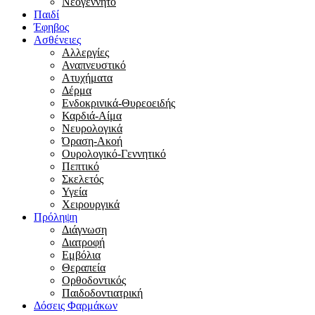
Νεογέννητο
Παιδί
Έφηβος
Ασθένειες
Αλλεργίες
Αναπνευστικό
Ατυχήματα
Δέρμα
Ενδοκρινικά-Θυρεοειδής
Καρδιά-Αίμα
Νευρολογικά
Όραση-Ακοή
Ουρολογικό-Γεννητικό
Πεπτικό
Σκελετός
Υγεία
Χειρουργικά
Πρόληψη
Διάγνωση
Διατροφή
Εμβόλια
Θεραπεία
Ορθοδοντικός
Παιδοδοντιατρική
Δόσεις Φαρμάκων