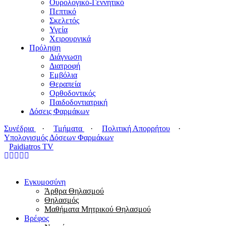
Ουρολογικό-Γεννητικό
Πεπτικό
Σκελετός
Υγεία
Χειρουργικά
Πρόληψη
Διάγνωση
Διατροφή
Εμβόλια
Θεραπεία
Ορθοδοντικός
Παιδοδοντιατρική
Δόσεις Φαρμάκων
Συνέδρια
·
Τμήματα
·
Πολιτική Απορρήτου
·
Υπολογισμός Δόσεων Φαρμάκων
Paidiatros TV
Εγκυμοσύνη
Άρθρα Θηλασμού
Θηλασμός
Μαθήματα Μητρικού Θηλασμού
Βρέφος