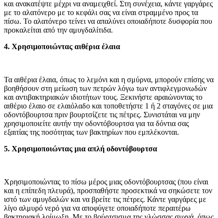
και ανακατέψτε μέχρι να αναμειχθεί. Στη συνέχεια, κάντε γαργάρες
με το αλατόνερο με το κεφάλι σας να είναι στραμμένο προς τα
πίσω. Το αλατόνερο τείνει να απαλύνει οποιαδήποτε δυσφορία που
προκαλείται από την αμυγδαλίτιδα.
4. Χρησιμοποιώντας αιθέρια έλαια
Τα αιθέρια έλαια, όπως το λεμόνι και η σμύρνα, μπορούν επίσης να
βοηθήσουν στη μείωση των πετρών λόγω των αντιφλεγμονωδών
και αντιβακτηριακών ιδιοτήτων τους. Ξεκινήστε αραιώνοντας το
αιθέριο έλαιο σε ελαιόλαδο και τοποθετήστε 1 ή 2 σταγόνες σε μια
οδοντόβουρτσα πριν βουρτσίζετε τις πέτρες. Συνιστάται να μην
χρησιμοποιείτε αυτήν την οδοντόβουρτσα για τα δόντια σας
εξαιτίας της ποσότητας των βακτηρίων που εμπλέκονται.
5. Χρησιμοποιώντας μια απλή οδοντόβουρτσα
Χρησιμοποιώντας το πίσω μέρος μιας οδοντόβουρτσας (που είναι
και η επίπεδη πλευρά), προσπαθήστε προσεκτικά να σηκώσετε τον
ιστό των αμυγδαλών και να βρείτε τις πέτρες. Κάντε γαργάρες με
λίγο αλμυρό νερό για να αποφύγετε οποιαδήποτε περαιτέρω
βακτηριακή λοίμωξη. Με το βούρτσισμα της γλώσσας συχνά, όπως