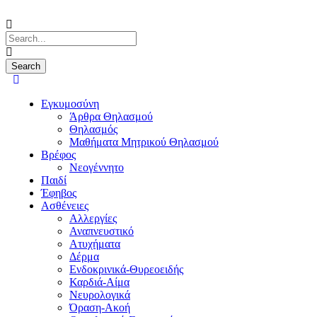
Εγκυμοσύνη
Άρθρα Θηλασμού
Θηλασμός
Μαθήματα Μητρικού Θηλασμού
Βρέφος
Νεογέννητο
Παιδί
Έφηβος
Ασθένειες
Αλλεργίες
Αναπνευστικό
Ατυχήματα
Δέρμα
Ενδοκρινικά-Θυρεοειδής
Καρδιά-Αίμα
Νευρολογικά
Όραση-Ακοή