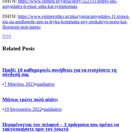
ΠΗΓΗ:
https://www.onmed.gr/ygeia/story/322331/petres-stis-
amygdales-ti-einai–aitia-kai-symptomata
ΠΗΓΗ:
https://www.enimerotiko.gr/plus/ygeia/amygdales-11-tropoi-
gia-na-apallageite-apo-ta-leyka-kommatia-poy-prokaloyn-pono-kai-
flegmoni-ston-laimo/
Related Posts
Παιδί: 10 καθημερινές συνήθειες για να ενισχύσετε τη
σύνδεσή σας
•
7 Μαρτίου 2023
•
paidiatros
Μήπως τρώτε πολύ αλάτι;
•
19 Ιανουαρίου 2022
•
paidiatros
Περιμένοντας τον πελαργό – 3 πράγματα που πρέπει να
τακτοποιήσετε πριν τον τοκετό