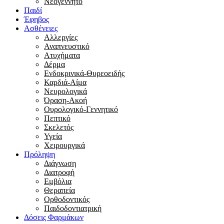
Νεογέννητο
Παιδί
Έφηβος
Ασθένειες
Αλλεργίες
Αναπνευστικό
Ατυχήματα
Δέρμα
Ενδοκρινικά-Θυρεοειδής
Καρδιά-Αίμα
Νευρολογικά
Όραση-Ακοή
Ουρολογικό-Γεννητικό
Πεπτικό
Σκελετός
Υγεία
Χειρουργικά
Πρόληψη
Διάγνωση
Διατροφή
Εμβόλια
Θεραπεία
Ορθοδοντικός
Παιδοδοντιατρική
Δόσεις Φαρμάκων