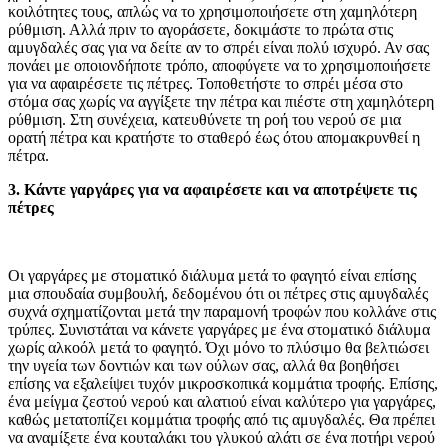
κοιλότητες τους, απλώς να το χρησιμοποιήσετε στη χαμηλότερη
ρύθμιση. Αλλά πριν το αγοράσετε, δοκιμάστε το πρώτα στις
αμυγδαλές σας για να δείτε αν το σπρέι είναι πολύ ισχυρό. Αν σας
πονάει με οποιονδήποτε τρόπο, αποφύγετε να το χρησιμοποιήσετε
για να αφαιρέσετε τις πέτρες. Τοποθετήστε το σπρέι μέσα στο
στόμα σας χωρίς να αγγίξετε την πέτρα και πιέστε στη χαμηλότερη
ρύθμιση. Στη συνέχεια, κατευθύνετε τη ροή του νερού σε μια
ορατή πέτρα και κρατήστε το σταθερό έως ότου απομακρυνθεί η
πέτρα.
3. Κάντε γαργάρες για να αφαιρέσετε και να αποτρέψετε τις
πέτρες
Οι γαργάρες με στοματικό διάλυμα μετά το φαγητό είναι επίσης
μια σπουδαία συμβουλή, δεδομένου ότι οι πέτρες στις αμυγδαλές
συχνά σχηματίζονται μετά την παραμονή τροφών που κολλάνε στις
τρύπες. Συνιστάται να κάνετε γαργάρες με ένα στοματικό διάλυμα
χωρίς αλκοόλ μετά το φαγητό. Όχι μόνο το πλύσιμο θα βελτιώσει
την υγεία των δοντιών και των ούλων σας, αλλά θα βοηθήσει
επίσης να εξαλείψει τυχόν μικροσκοπικά κομμάτια τροφής. Επίσης,
ένα μείγμα ζεστού νερού και αλατιού είναι καλύτερο για γαργάρες,
καθώς μετατοπίζει κομμάτια τροφής από τις αμυγδαλές. Θα πρέπει
να αναμίξετε ένα κουταλάκι του γλυκού αλάτι σε ένα ποτήρι νερού