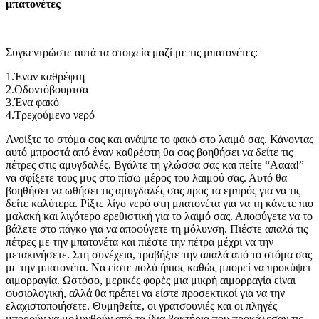
μπατονέτες
Συγκεντρώστε αυτά τα στοιχεία μαζί με τις μπατονέτες:
1.Έναν καθρέφτη
2.Οδοντόβουρτσα
3.Ένα φακό
4.Τρεχούμενο νερό
Ανοίξτε το στόμα σας και ανάψτε το φακό στο λαιμό σας. Κάνοντας
αυτό μπροστά από έναν καθρέφτη θα σας βοηθήσει να δείτε τις
πέτρες στις αμυγδαλές. Βγάλτε τη γλώσσα σας και πείτε “Αααα!”
να σφίξετε τους μυς στο πίσω μέρος του λαιμού σας. Αυτό θα
βοηθήσει να ωθήσει τις αμυγδαλές σας προς τα εμπρός για να τις
δείτε καλύτερα. Ρίξτε λίγο νερό στη μπατονέτα για να τη κάνετε πιο
μαλακή και λιγότερο ερεθιστική για το λαιμό σας. Αποφύγετε να το
βάλετε στο πάγκο για να αποφύγετε τη μόλυνση. Πιέστε απαλά τις
πέτρες με την μπατονέτα και πιέστε την πέτρα μέχρι να την
μετακινήσετε. Στη συνέχεια, τραβήξτε την απαλά από το στόμα σας
με την μπατονέτα. Να είστε πολύ ήπιος καθώς μπορεί να προκύψει
αιμορραγία. Ωστόσο, μερικές φορές μια μικρή αιμορραγία είναι
φυσιολογική, αλλά θα πρέπει να είστε προσεκτικοί για να την
ελαχιστοποιήσετε. Θυμηθείτε, οι γρατσουνιές και οι πληγές
μπορούν να μολυνθούν από τα ίδια βακτήρια που προκάλεσαν τις