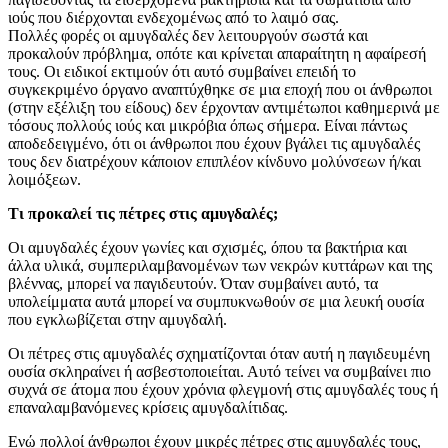
ιούς που διέρχονται ενδεχομένως από το λαιμό σας.
Πολλές φορές οι αμυγδαλές δεν λειτουργούν σωστά και
προκαλούν πρόβλημα, οπότε και κρίνεται απαραίτητη η αφαίρεσή
τους. Οι ειδικοί εκτιμούν ότι αυτό συμβαίνει επειδή το
συγκεκριμένο όργανο αναπτύχθηκε σε μια εποχή που οι άνθρωποι
(στην εξέλιξη του είδους) δεν έρχονταν αντιμέτωποι καθημερινά με
τόσους πολλούς ιούς και μικρόβια όπως σήμερα. Είναι πάντως
αποδεδειγμένο, ότι οι άνθρωποι που έχουν βγάλει τις αμυγδαλές
τους δεν διατρέχουν κάποιον επιπλέον κίνδυνο μολύνσεων ή/και
λοιμόξεων.
Τι προκαλεί τις πέτρες στις αμυγδαλές;
Οι αμυγδαλές έχουν γωνίες και σχισμές, όπου τα βακτήρια και
άλλα υλικά, συμπεριλαμβανομένων των νεκρών κυττάρων και της
βλέννας, μπορεί να παγιδευτούν. Όταν συμβαίνει αυτό, τα
υπολείμματα αυτά μπορεί να συμπυκνωθούν σε μια λευκή ουσία
που εγκλωβίζεται στην αμυγδαλή.
Οι πέτρες στις αμυγδαλές σχηματίζονται όταν αυτή η παγιδευμένη
ουσία σκληραίνει ή ασβεστοποιείται. Αυτό τείνει να συμβαίνει πιο
συχνά σε άτομα που έχουν χρόνια φλεγμονή στις αμυγδαλές τους ή
επαναλαμβανόμενες κρίσεις αμυγδαλίτιδας.
Ενώ πολλοί άνθρωποι έχουν μικρές πέτρες στις αμυγδαλές τους,