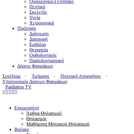
Ουρολογικό-Γεννητικό
Πεπτικό
Σκελετός
Υγεία
Χειρουργικά
Πρόληψη
Διάγνωση
Διατροφή
Εμβόλια
Θεραπεία
Ορθοδοντικός
Παιδοδοντιατρική
Δόσεις Φαρμάκων
Συνέδρια
·
Τμήματα
·
Πολιτική Απορρήτου
·
Υπολογισμός Δόσεων Φαρμάκων
Paidiatros TV
Εγκυμοσύνη
Άρθρα Θηλασμού
Θηλασμός
Μαθήματα Μητρικού Θηλασμού
Βρέφος