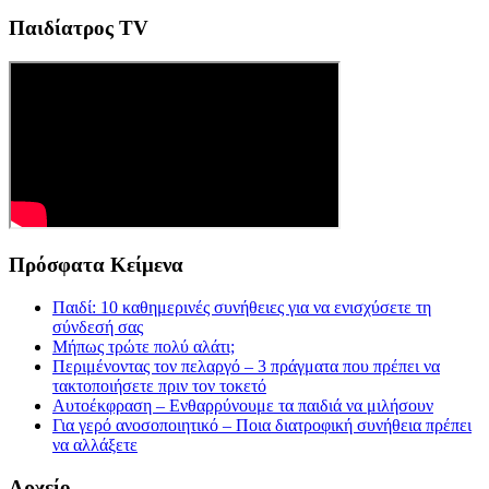
Παιδίατρος TV
Πρόσφατα Κείμενα
Παιδί: 10 καθημερινές συνήθειες για να ενισχύσετε τη
σύνδεσή σας
Μήπως τρώτε πολύ αλάτι;
Περιμένοντας τον πελαργό – 3 πράγματα που πρέπει να
τακτοποιήσετε πριν τον τοκετό
Αυτοέκφραση – Ενθαρρύνουμε τα παιδιά να μιλήσουν
Για γερό ανοσοποιητικό – Ποια διατροφική συνήθεια πρέπει
να αλλάξετε
Αρχείο