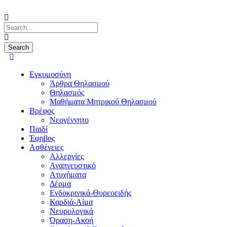
Εγκυμοσύνη
Άρθρα Θηλασμού
Θηλασμός
Μαθήματα Μητρικού Θηλασμού
Βρέφος
Νεογέννητο
Παιδί
Έφηβος
Ασθένειες
Αλλεργίες
Αναπνευστικό
Ατυχήματα
Δέρμα
Ενδοκρινικά-Θυρεοειδής
Καρδιά-Αίμα
Νευρολογικά
Όραση-Ακοή