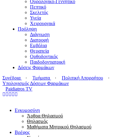
Ουρολογικό-Γεννητικό
Πεπτικό
Σκελετός
Υγεία
Χειρουργικά
Πρόληψη
Διάγνωση
Διατροφή
Εμβόλια
Θεραπεία
Ορθοδοντικός
Παιδοδοντιατρική
Δόσεις Φαρμάκων
Συνέδρια
·
Τμήματα
·
Πολιτική Απορρήτου
·
Υπολογισμός Δόσεων Φαρμάκων
Paidiatros TV
Εγκυμοσύνη
Άρθρα Θηλασμού
Θηλασμός
Μαθήματα Μητρικού Θηλασμού
Βρέφος