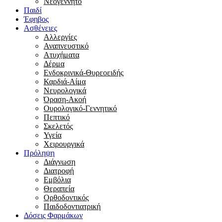
Νεογέννητο
Παιδί
Έφηβος
Ασθένειες
Αλλεργίες
Αναπνευστικό
Ατυχήματα
Δέρμα
Ενδοκρινικά-Θυρεοειδής
Καρδιά-Αίμα
Νευρολογικά
Όραση-Ακοή
Ουρολογικό-Γεννητικό
Πεπτικό
Σκελετός
Υγεία
Χειρουργικά
Πρόληψη
Διάγνωση
Διατροφή
Εμβόλια
Θεραπεία
Ορθοδοντικός
Παιδοδοντιατρική
Δόσεις Φαρμάκων