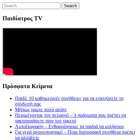
Παιδίατρος TV
Πρόσφατα Κείμενα
Παιδί: 10 καθημερινές συνήθειες για να ενισχύσετε τη
σύνδεσή σας
Μήπως τρώτε πολύ αλάτι;
Περιμένοντας τον πελαργό – 3 πράγματα που πρέπει να
τακτοποιήσετε πριν τον τοκετό
Αυτοέκφραση – Ενθαρρύνουμε τα παιδιά να μιλήσουν
Για γερό ανοσοποιητικό – Ποια διατροφική συνήθεια πρέπει
να αλλάξετε