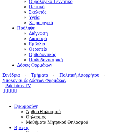
Ουρολογικό-Γεννητικό
Πεπτικό
Σκελετός
Υγεία
Χειρουργικά
Πρόληψη
Διάγνωση
Διατροφή
Εμβόλια
Θεραπεία
Ορθοδοντικός
Παιδοδοντιατρική
Δόσεις Φαρμάκων
Συνέδρια
·
Τμήματα
·
Πολιτική Απορρήτου
·
Υπολογισμός Δόσεων Φαρμάκων
Paidiatros TV
Εγκυμοσύνη
Άρθρα Θηλασμού
Θηλασμός
Μαθήματα Μητρικού Θηλασμού
Βρέφος