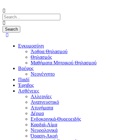
Εγκυμοσύνη
Άρθρα Θηλασμού
Θηλασμός
Μαθήματα Μητρικού Θηλασμού
Βρέφος
Νεογέννητο
Παιδί
Έφηβος
Ασθένειες
Αλλεργίες
Αναπνευστικό
Ατυχήματα
Δέρμα
Ενδοκρινικά-Θυρεοειδής
Καρδιά-Αίμα
Νευρολογικά
Όραση-Ακοή