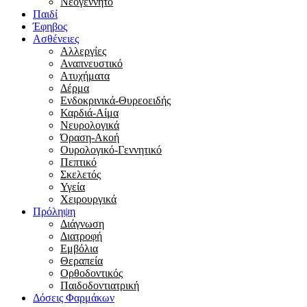
Νεογέννητο
Παιδί
Έφηβος
Ασθένειες
Αλλεργίες
Αναπνευστικό
Ατυχήματα
Δέρμα
Ενδοκρινικά-Θυρεοειδής
Καρδιά-Αίμα
Νευρολογικά
Όραση-Ακοή
Ουρολογικό-Γεννητικό
Πεπτικό
Σκελετός
Υγεία
Χειρουργικά
Πρόληψη
Διάγνωση
Διατροφή
Εμβόλια
Θεραπεία
Ορθοδοντικός
Παιδοδοντιατρική
Δόσεις Φαρμάκων