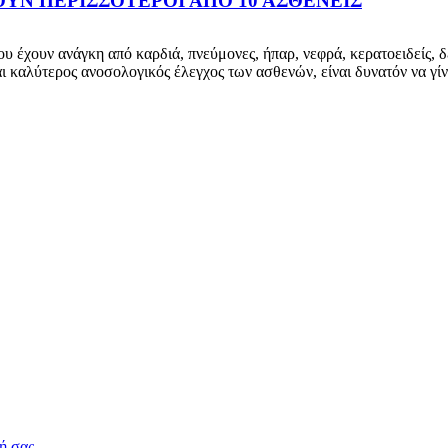
ΟΥΝ ΠΕΡΙΣΣΟΤΕΡΟΙ ΑΠΟ 10 ΑΣΘΕΝΕΙΣ
υν ανάγκη από καρδιά, πνεύμονες, ήπαρ, νεφρά, κερατοειδείς, δέ
ι καλύτερος ανοσολογικός έλεγχος των ασθενών, είναι δυνατόν να γ
σή σας