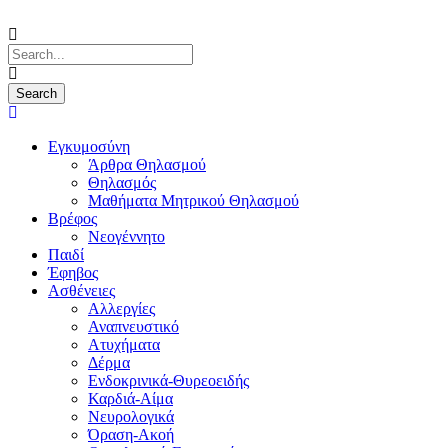
Εγκυμοσύνη
Άρθρα Θηλασμού
Θηλασμός
Μαθήματα Μητρικού Θηλασμού
Βρέφος
Νεογέννητο
Παιδί
Έφηβος
Ασθένειες
Αλλεργίες
Αναπνευστικό
Ατυχήματα
Δέρμα
Ενδοκρινικά-Θυρεοειδής
Καρδιά-Αίμα
Νευρολογικά
Όραση-Ακοή