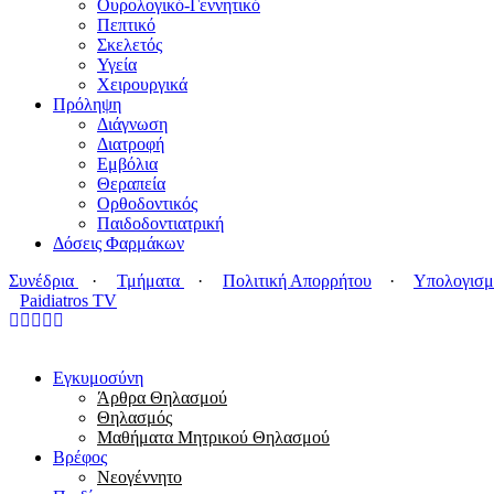
Ουρολογικό-Γεννητικό
Πεπτικό
Σκελετός
Υγεία
Χειρουργικά
Πρόληψη
Διάγνωση
Διατροφή
Εμβόλια
Θεραπεία
Ορθοδοντικός
Παιδοδοντιατρική
Δόσεις Φαρμάκων
Συνέδρια
·
Τμήματα
·
Πολιτική Απορρήτου
·
Υπολογισμ
Paidiatros TV
Εγκυμοσύνη
Άρθρα Θηλασμού
Θηλασμός
Μαθήματα Μητρικού Θηλασμού
Βρέφος
Νεογέννητο