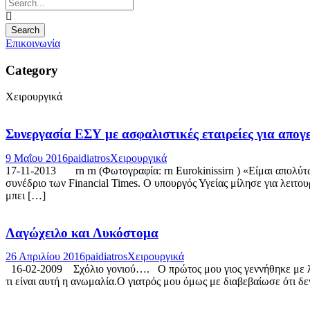
Επικοινωνία
Category
Χειρουργικά
Συνεργασία ΕΣΥ με ασφαλιστικές εταιρείες για απογ
9 Μαΐου 2016
paidiatros
Χειρουργικά
17-11-2013 rn rn (Φωτογραφία: rn Eurokinissirn ) «Είμαι απολύτ
συνέδριο των Financial Times. Ο υπουργός Υγείας μίλησε για λειτ
μπει […]
Λαγώχειλο και Λυκόστομα
26 Απριλίου 2016
paidiatros
Χειρουργικά
16-02-2009 Σχόλιο γονιού…. Ο πρώτος μου γιος γεννήθηκε με λαγό
τι είναι αυτή η ανωμαλία.Ο γιατρός μου όμως με διαβεβαίωσε ότι δ