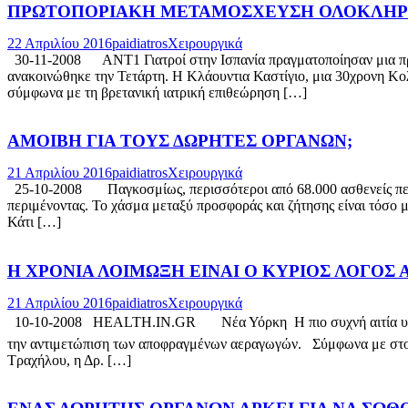
ΠΡΩΤΟΠΟΡΙΑΚΗ ΜΕΤΑΜΟΣΧΕΥΣΗ ΟΛΟΚΛΗΡ
22 Απριλίου 2016
paidiatros
Χειρουργικά
30-11-2008 ΑΝΤ1 Γιατροί στην Ισπανία πραγματοποίησαν μια πρωτ
ανακοινώθηκε την Τετάρτη. Η Κλάουντια Καστίγιο, μια 30χρονη Κο
σύμφωνα με τη βρετανική ιατρική επιθεώρηση […]
ΑΜΟΙΒΗ ΓΙΑ ΤΟΥΣ ΔΩΡΗΤΕΣ ΟΡΓΑΝΩΝ;
21 Απριλίου 2016
paidiatros
Χειρουργικά
25-10-2008 Παγκοσμίως, περισσότεροι από 68.000 ασθενείς περιμ
περιμένοντας. Το χάσμα μεταξύ προσφοράς και ζήτησης είναι τόσο 
Κάτι […]
Η ΧΡΟΝΙΑ ΛΟΙΜΩΞΗ ΕΙΝΑΙ Ο ΚΥΡΙΟΣ ΛΟΓΟ
21 Απριλίου 2016
paidiatros
Χειρουργικά
10-10-2008 HEALTH.IN.GR Νέα Υόρκη  Η πιο συχνή αιτία υποβολή
την αντιμετώπιση των αποφραγμένων αεραγωγών. Σύμφωνα με στοιχ
Τραχήλου, η Δρ. […]