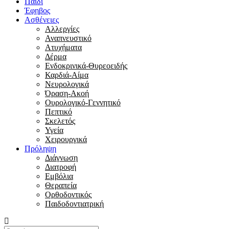
Παιδί
Έφηβος
Ασθένειες
Αλλεργίες
Αναπνευστικό
Ατυχήματα
Δέρμα
Ενδοκρινικά-Θυρεοειδής
Καρδιά-Αίμα
Νευρολογικά
Όραση-Ακοή
Ουρολογικό-Γεννητικό
Πεπτικό
Σκελετός
Υγεία
Χειρουργικά
Πρόληψη
Διάγνωση
Διατροφή
Εμβόλια
Θεραπεία
Ορθοδοντικός
Παιδοδοντιατρική