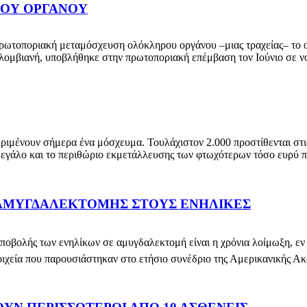
ΟΥ ΟΡΓΑΝΟΥ
οποριακή μεταμόσχευση ολόκληρου οργάνου –μιας τραχείας– το οπο
λομβιανή, υποβλήθηκε στην πρωτοποριακή επέμβαση τον Ιούνιο σε νο
ένουν σήμερα ένα μόσχευμα. Τουλάχιστον 2.000 προστίθενται στις
μεγάλο και το περιθώριο εκμετάλλευσης των φτωχότερων τόσο ευρύ π
Σ ΑΜΥΓΔΑΛΕΚΤΟΜΗΣ ΣΤΟΥΣ ΕΝΗΛΙΚΕΣ
ς των ενηλίκων σε αμυγδαλεκτομή είναι η χρόνια λοίμωξη, εν αντι
εία που παρουσιάστηκαν στο ετήσιο συνέδριο της Αμερικανικής Ακ