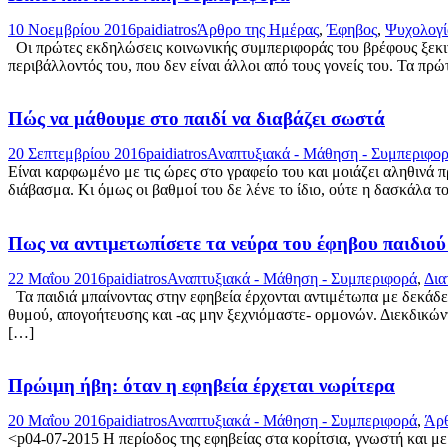
10 Νοεμβρίου 2016
paidiatros
Άρθρο της Ημέρας
,
Έφηβος
,
Ψυχολογί
Οι πρώτες εκδηλώσεις κοινωνικής συμπεριφοράς του βρέφους ξεκιν
περιβάλλοντός του, που δεν είναι άλλοι από τους γονείς του. Τα π
Πώς να μάθουμε στο παιδί να διαβάζει σωστά
20 Σεπτεμβρίου 2016
paidiatros
Αναπτυξιακά - Μάθηση - Συμπεριφο
Είναι καρφωμένο με τις ώρες στο γραφείο του και μοιάζει αληθινά 
διάβασμα. Κι όμως οι βαθμοί του δε λένε το ίδιο, ούτε η δασκάλα τ
Πως να αντιμετωπίσετε τα νεύρα του έφηβου παιδιού
22 Μαΐου 2016
paidiatros
Αναπτυξιακά - Μάθηση - Συμπεριφορά
,
Δια
Τα παιδιά μπαίνοντας στην εφηβεία έρχονται αντιμέτωπα με δεκάδες
θυμού, απογοήτευσης και -ας μην ξεχνιόμαστε- ορμονών. Διεκδικών
[…]
Πρώιμη ήβη: όταν η εφηβεία έρχεται νωρίτερα
20 Μαΐου 2016
paidiatros
Αναπτυξιακά - Μάθηση - Συμπεριφορά
,
Άρθ
<p04-07-2015 Η περίοδος της εφηβείας στα κορίτσια, γνωστή και με 