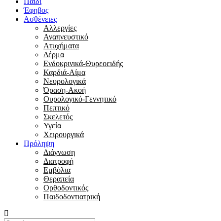
Παιδί
Έφηβος
Ασθένειες
Αλλεργίες
Αναπνευστικό
Ατυχήματα
Δέρμα
Ενδοκρινικά-Θυρεοειδής
Καρδιά-Αίμα
Νευρολογικά
Όραση-Ακοή
Ουρολογικό-Γεννητικό
Πεπτικό
Σκελετός
Υγεία
Χειρουργικά
Πρόληψη
Διάγνωση
Διατροφή
Εμβόλια
Θεραπεία
Ορθοδοντικός
Παιδοδοντιατρική