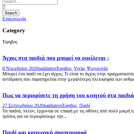
Επικοινωνία
Category
Έφηβος
Άγχος στα παιδιά που μπορεί να οφείλεται ;
8 Νοεμβρίου 2020
paidiatros
Έφηβος
,
Υγεία
,
Ψυχολογία
Μπορεί ένα παιδί να έχει άγχος; Τι είναι το άγχος στην πραγματικό
αντίδραση που παρατηρείται στην μεγαλύτερη πλειοψηφία των ανθρ
Πως να περιορίσετε τη χρήση του κινητού στα παιδιά
27 Σεπτεμβρίου 2020
paidiatros
Έφηβος
,
Παιδί
Τα παιδιά, πλέον, έρχονται σε επαφή με τις οθόνες από πολύ μικρή 
τρόπος για να περιορίσουμε την...
Παιδί και κοινωνική συμπεριφορά