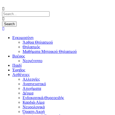
Εγκυμοσύνη
Άρθρα Θηλασμού
Θηλασμός
Μαθήματα Μητρικού Θηλασμού
Βρέφος
Νεογέννητο
Παιδί
Έφηβος
Ασθένειες
Αλλεργίες
Αναπνευστικό
Ατυχήματα
Δέρμα
Ενδοκρινικά-Θυρεοειδής
Καρδιά-Αίμα
Νευρολογικά
Όραση-Ακοή