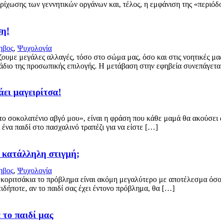
τρίχωσης των γεννητικών οργάνων και, τέλος, η εμφάνιση της «περιό
ση!
ηβος
,
Ψυχολογία
υμε μεγάλες αλλαγές, τόσο στο σώμα μας, όσο και στις νοητικές μας
τάδιο της προσωπικής επιλογής. Η μετάβαση στην εφηβεία συνεπάγεται
φάει μαγειρίτσα!
οκολατένιο αβγό μου», είναι η φράση που κάθε μαμά θα ακούσει απ
 ένα παιδί στο πασχαλινό τραπέζι για να είστε […]
η κατάλληλη στιγμή;
ηβος
,
Ψυχολογία
ριτσάκια το πρόβλημα είναι ακόμη μεγαλύτερο με αποτέλεσμα όσο πε
τιδήποτε, αν το παιδί σας έχει έντονο πρόβλημα, θα […]
 το παιδί μας