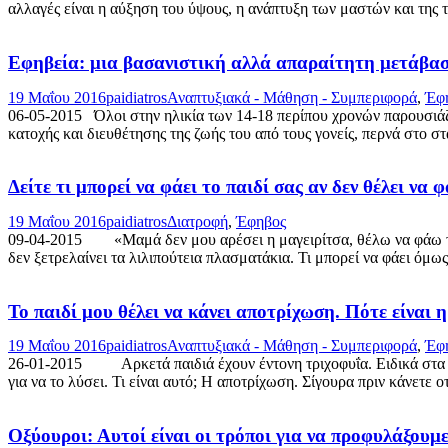
αλλαγές είναι η αύξηση του ύψους, η ανάπτυξη των μαστών και της 
Εφηβεία: μια βασανιστική αλλά απαραίτητη μετάβα
19 Μαΐου 2016
paidiatros
Αναπτυξιακά - Μάθηση - Συμπεριφορά
,
Έφ
06-05-2015 Όλοι στην ηλικία των 14-18 περίπου χρονών παρουσιάζο
κατοχής και διευθέτησης της ζωής του από τους γονείς, περνά στο σ
Δείτε τι μπορεί να φάει το παιδί σας αν δεν θέλει να 
19 Μαΐου 2016
paidiatros
Διατροφή
,
Έφηβος
09-04-2015 «Μαμά δεν μου αρέσει η μαγειρίτσα, θέλω να φάω το σ
δεν ξετρελαίνει τα λιλιπούτεια πλασματάκια. Τι μπορεί να φάει όμως
Το παιδί μου θέλει να κάνει αποτρίχωση. Πότε είναι 
19 Μαΐου 2016
paidiatros
Αναπτυξιακά - Μάθηση - Συμπεριφορά
,
Έφ
26-01-2015 Αρκετά παιδιά έχουν έντονη τριχοφυΐα. Ειδικά στα κο
για να το λύσει. Τι είναι αυτό; Η αποτρίχωση. Σίγουρα πριν κάνετε ο
Οξύουροι: Αυτοί είναι οι τρόποι για να προφυλάξουμε