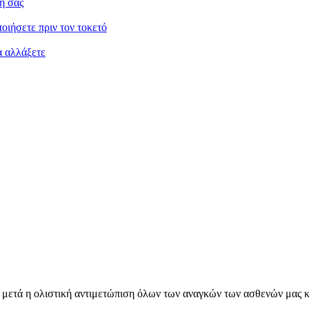
σή σας
οιήσετε πριν τον τοκετό
α αλλάξετε
εια, μετά η ολιστική αντιμετώπιση όλων των αναγκών των ασθενών μα