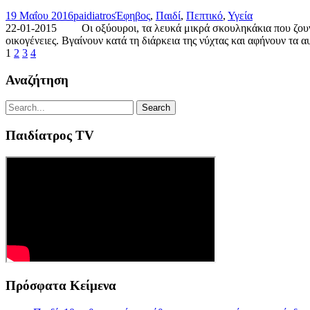
19 Μαΐου 2016
paidiatros
Έφηβος
,
Παιδί
,
Πεπτικό
,
Υγεία
22-01-2015 Οι οξύουροι, τα λευκά μικρά σκουληκάκια που ζουν σ
οικογένειες. Βγαίνουν κατά τη διάρκεια της νύχτας και αφήνουν τα 
1
2
3
4
Αναζήτηση
Παιδίατρος TV
Πρόσφατα Κείμενα