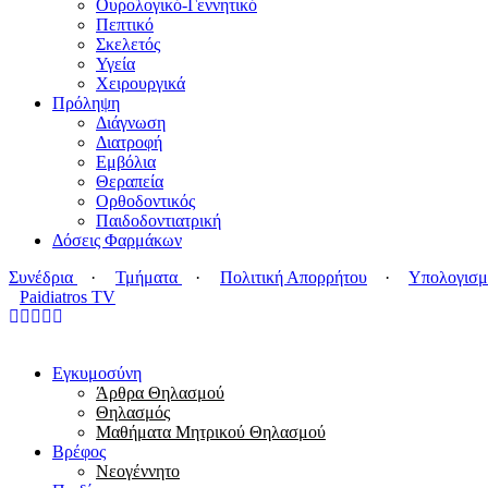
Ουρολογικό-Γεννητικό
Πεπτικό
Σκελετός
Υγεία
Χειρουργικά
Πρόληψη
Διάγνωση
Διατροφή
Εμβόλια
Θεραπεία
Ορθοδοντικός
Παιδοδοντιατρική
Δόσεις Φαρμάκων
Συνέδρια
·
Τμήματα
·
Πολιτική Απορρήτου
·
Υπολογισμ
Paidiatros TV
Εγκυμοσύνη
Άρθρα Θηλασμού
Θηλασμός
Μαθήματα Μητρικού Θηλασμού
Βρέφος
Νεογέννητο