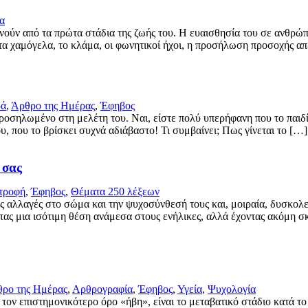
α
ούν από τα πρώτα στάδια της ζωής του. Η ευαισθησία του σε ανθρώπι
ρώτα χαμόγελα, το κλάμα, οι φωνητικοί ήχοι, η προσήλωση προσοχής α
ρά
,
Άρθρο της Ημέρας
,
Έφηβος
προσηλωμένο στη μελέτη του. Ναι, είστε πολύ υπερήφανη που το παιδί
ου, που το βρίσκει συχνά αδιάβαστο! Τι συμβαίνει; Πως γίνεται το […]
 σας
τροφή
,
Έφηβος
,
Θέματα 250 λέξεων
 αλλαγές στο σώμα και την ψυχοσύνθεσή τους και, μοιραία, δυσκολεύ
τας μια ισότιμη θέση ανάμεσα στους ενήλικες, αλλά έχοντας ακόμη σ
ρο της Ημέρας
,
Αρθρογραφία
,
Έφηβος
,
Υγεία
,
Ψυχολογία
τον επιστημονικότερο όρο «ήβη», είναι το μεταβατικό στάδιο κατά το 