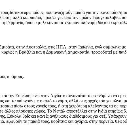
τους δυτικοευρωπαίους, που αναζητούν παιδία για την ικανοποίηση τ
λίωση, αλλά και παιδιά, πρόσφυγες από την πρώην Γιουγκοσλαβία, πο
ι τη Γερμανία, όπου εμπλέκονται σε ένα παντοδύναμο δίκτυο εκμετά
 Εμιράτα, στην Αυστραλία, στις ΗΠΑ, στην Ιαπωνία, ενώ σύμφωνα με
 κυρίως η Βραζιλία και η Δομινικανή Δημοκρατία, τροφοδοτεί με παιδ
τους δρόμους.
ή και την Ευρώπη, ενώ στην Αιγύπτο συναντάται το φαινόμενο να εμφα
υς και τα παίρνουν με σκοπό το γάμο, αλλά στις αρχές του χειμώνα, μ
τσάκια πίσω στους γονείς τους, ή στη χειρότερη κλείνοντάς τα σε πορ
ε άλλες πλούσιες χώρες. Το Νεπάλ αποστέλλει στην Ινδία ετησίως 5.0
ης. Εύκολα βρίσκει κανείς ανήλικους διαθέσιμους για σεξ. Υπάρχουν 
εια, εξωθούν τα παιδιά τους, κορίτσια και αγόρια, στην πορνεία, θεω