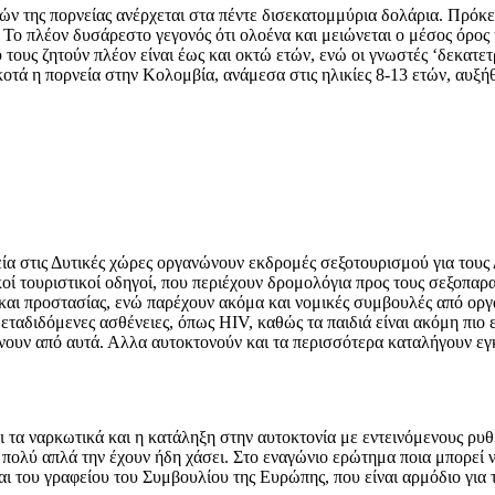
 της πορνείας ανέρχεται στα πέντε δισεκατομμύρια δολάρια. Πρόκειτ
 Το πλέον δυσάρεστο γεγονός ότι ολοένα και μειώνεται ο μέσος όρος 
τους ζητούν πλέον είναι έως και οκτώ ετών, ενώ οι γνωστές ‘δεκατετ
τά η πορνεία στην Κολομβία, ανάμεσα στις ηλικίες 8-13 ετών, αυξή
ία στις Δυτικές χώρες οργανώνουν εκδρομές σεξοτουρισμού για τους
οί τουριστικοί οδηγοί, που περιέχουν δρομολόγια προς τους σεξοπαρα
αι προστασίας, ενώ παρέχουν ακόμα και νομικές συμβουλές από οργαν
αδιδόμενες ασθένειες, όπως HIV, καθώς τα παιδιά είναι ακόμη πιο ευ
ίνουν από αυτά. Αλλα αυτοκτονούν και τα περισσότερα καταλήγουν εγ
 τα ναρκωτικά και η κατάληξη στην αυτοκτονία με εντεινόμενους ρυθμ
ιατί πολύ απλά την έχουν ήδη χάσει. Στο εναγώνιο ερώτημα ποια μπορε
 του γραφείου του Συμβουλίου της Ευρώπης, που είναι αρμόδιο για το