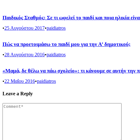
Παιδικός Σταθμός: Σε τι ωφελεί το παιδί και ποια ηλικία είν
•
25 Αυγούστου 2017
•
paidiatros
Πώς να προετοιμάσω το παιδί μου για την Α’ δημοτικού;
•
28 Αυγούστου 2016
•
paidiatros
«Μαμά, δε θέλω να πάω σχολείο»: τι κάνουμε σε αυτήν την 
•
22 Μαΐου 2016
•
paidiatros
Leave a Reply