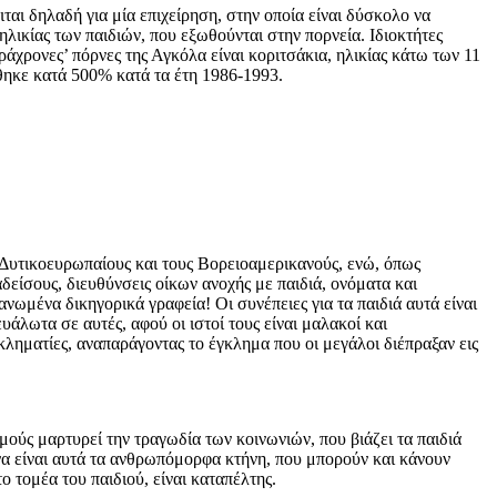
αι δηλαδή για μία επιχείρηση, στην οποία είναι δύσκολο να
ηλικίας των παιδιών, που εξωθούνται στην πορνεία. Ιδιοκτήτες
ράχρονες’ πόρνες της Αγκόλα είναι κοριτσάκια, ηλικίας κάτω των 11
θηκε κατά 500% κατά τα έτη 1986-1993.
 Δυτικοευρωπαίους και τους Βορειοαμερικανούς, ενώ, όπως
δείσους, διευθύνσεις οίκων ανοχής με παιδιά, ονόματα και
ωμένα δικηγορικά γραφεία! Οι συνέπειες για τα παιδιά αυτά είναι
άλωτα σε αυτές, αφού οι ιστοί τους είναι μαλακοί και
κληματίες, αναπαράγοντας το έγκλημα που οι μεγάλοι διέπραξαν εις
ούς μαρτυρεί την τραγωδία των κοινωνιών, που βιάζει τα παιδιά
ί να είναι αυτά τα ανθρωπόμορφα κτήνη, που μπορούν και κάνουν
 τομέα του παιδιού, είναι καταπέλτης.