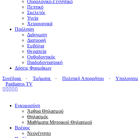
Ουρολογικό-Γεννητικό
Πεπτικό
Σκελετός
Υγεία
Χειρουργικά
Πρόληψη
Διάγνωση
Διατροφή
Εμβόλια
Θεραπεία
Ορθοδοντικός
Παιδοδοντιατρική
Δόσεις Φαρμάκων
Συνέδρια
·
Τμήματα
·
Πολιτική Απορρήτου
·
Υπολογισμ
Paidiatros TV
Εγκυμοσύνη
Άρθρα Θηλασμού
Θηλασμός
Μαθήματα Μητρικού Θηλασμού
Βρέφος
Νεογέννητο