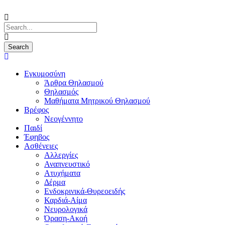
Εγκυμοσύνη
Άρθρα Θηλασμού
Θηλασμός
Μαθήματα Μητρικού Θηλασμού
Βρέφος
Νεογέννητο
Παιδί
Έφηβος
Ασθένειες
Αλλεργίες
Αναπνευστικό
Ατυχήματα
Δέρμα
Ενδοκρινικά-Θυρεοειδής
Καρδιά-Αίμα
Νευρολογικά
Όραση-Ακοή