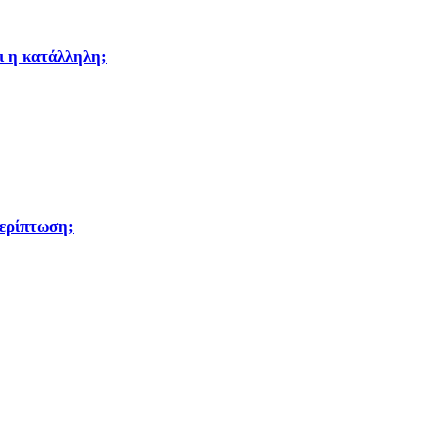
αι η κατάλληλη;
περίπτωση;