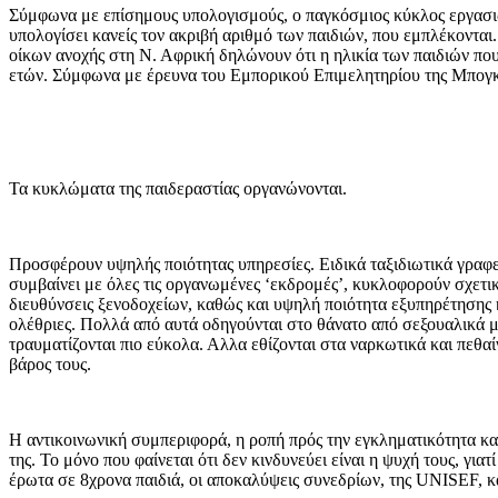
Σύμφωνα με επίσημους υπολογισμούς, ο παγκόσμιος κύκλος εργασιών
υπολογίσει κανείς τον ακριβή αριθμό των παιδιών, που εμπλέκονται.
οίκων ανοχής στη Ν. Αφρική δηλώνουν ότι η ηλικία των παιδιών που 
ετών. Σύμφωνα με έρευνα του Εμπορικού Επιμελητηρίου της Μπογκο
Τα κυκλώματα της παιδεραστίας οργανώνονται.
Προσφέρουν υψηλής ποιότητας υπηρεσίες. Ειδικά ταξιδιωτικά γραφε
συμβαίνει με όλες τις oργανωμένες ‘εκδρομές’, κυκλοφορούν σχετικ
διευθύνσεις ξενοδοχείων, καθώς και υψηλή ποιότητα εξυπηρέτησης κ
ολέθριες. Πολλά από αυτά οδηγούνται στο θάνατο από σεξουαλικά μετ
τραυματίζονται πιο εύκολα. Αλλα εθίζονται στα ναρκωτικά και πεθα
βάρος τους.
Η αντικοινωνική συμπεριφορά, η ροπή πρός την εγκληματικότητα και
της. Το μόνο που φαίνεται ότι δεν κινδυνεύει είναι η ψυχή τους, γ
έρωτα σε 8χρονα παιδιά, οι αποκαλύψεις συνεδρίων, της UNISEF, και