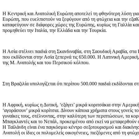
Η Κεντρική και Ανατολική Ευρώπη αποτελεί τη φθηνότερη λύση για 
Ευρώπη, που ευελπιστούν να ξεφύγουν από τη φτώχεια και την εξαθ
καταφεύγουν σε διάφορες χώρες της Ευρώπης, κυρίως τη Γαλλία κα
προμηθεύει την Ιταλία, την Ελλάδα και την Τουρκία.
Η Ασία στέλνει παιδιά στη Σκανδιναβία, στη Σαουδική Αραβία, στα
που εκδίδονται στην Ασία ξεπερνά τις 650.000. Η Λατινική Αμερική,
της Μ. Ανατολής και του Περσικού κόλπου.
Στη Βραζιλία υπολογίζεται ότι περίπου 500.000 παιδιά εκδίδονται σ
Η Αφρική, κυρίως η Δυτική, ‘εξάγει’ μικρά κοριτσάκια στην Αμερικ
‘αγοράσουν’ μικρά κορίτσια. Δίνουν κάποια χρήματα στους γονείς το
γυναίκες τους, στέλνοντας, στην καλύτερη των περιπτώσεων, τα κορι
Μπαγκλαντές και το Νεπάλ, προκειμένου από εκεί να μεταφερθούν σ
Η Ταϊλάνδη είναι ένα παγκόσμιο κέντρο σεξοτουρισμού και διακίνησ
Ανατολή οι ίδιες οι πολυμελείς οικογένειες, πιεζόμενες από τη φτώχ