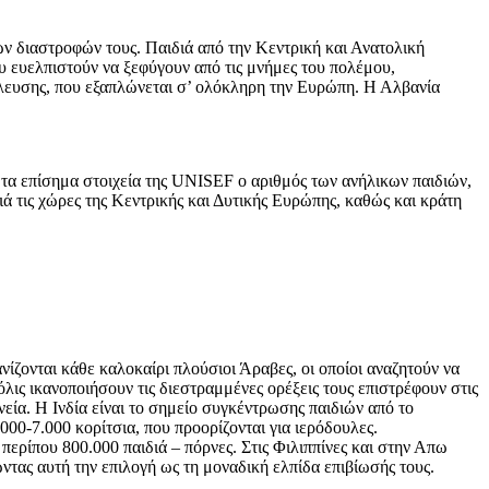
ων διαστροφών τους. Παιδιά από την Κεντρική και Ανατολική
υ ευελπιστούν να ξεφύγουν από τις μνήμες του πολέμου,
λλευσης, που εξαπλώνεται σ’ ολόκληρη την Ευρώπη. Η Αλβανία
 τα επίσημα στοιχεία της UNISEF ο αριθμός των ανήλικων παιδιών,
ιά τις χώρες της Κεντρικής και Δυτικής Ευρώπης, καθώς και κράτη
νίζονται κάθε καλοκαίρι πλούσιοι Άραβες, οι οποίοι αναζητούν να
όλις ικανοποιήσουν τις διεστραμμένες ορέξεις τους επιστρέφουν στις
νεία. Η Ινδία είναι το σημείο συγκέντρωσης παιδιών από το
00-7.000 κορίτσια, που προορίζονται για ιερόδουλες.
περίπου 800.000 παιδιά – πόρνες. Στις Φιλιππίνες και στην Απω
ρώντας αυτή την επιλογή ως τη μοναδική ελπίδα επιβίωσής τους.