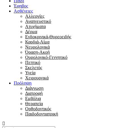
Παιδί
Έφηβος
Ασθένειες
Αλλεργίες
Αναπνευστικό
Ατυχήματα
Δέρμα
Ενδοκρινικά-Θυρεοειδής
Καρδιά-Αίμα
Νευρολογικά
Όραση-Ακοή
Ουρολογικό-Γεννητικό
Πεπτικό
Σκελετός
Υγεία
Χειρουργικά
Πρόληψη
Διάγνωση
Διατροφή
Εμβόλια
Θεραπεία
Ορθοδοντικός
Παιδοδοντιατρική