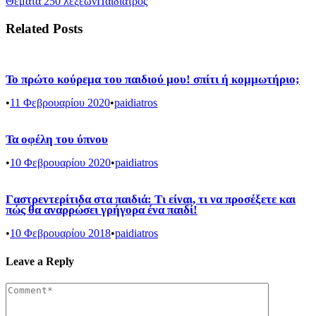
Θέματα 250 λέξεων
Παιδίατρος
Related Posts
Το πρώτο κούρεμα του παιδιού μου! σπίτι ή κομμωτήριο;
•
11 Φεβρουαρίου 2020
•
paidiatros
Τα οφέλη του ύπνου
•
10 Φεβρουαρίου 2020
•
paidiatros
Γαστρεντερίτιδα στα παιδιά: Τι είναι, τι να προσέξετε και
πώς θα αναρρώσει γρήγορα ένα παιδί!
•
10 Φεβρουαρίου 2018
•
paidiatros
Leave a Reply