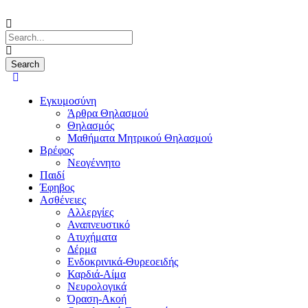
Εγκυμοσύνη
Άρθρα Θηλασμού
Θηλασμός
Μαθήματα Μητρικού Θηλασμού
Βρέφος
Νεογέννητο
Παιδί
Έφηβος
Ασθένειες
Αλλεργίες
Αναπνευστικό
Ατυχήματα
Δέρμα
Ενδοκρινικά-Θυρεοειδής
Καρδιά-Αίμα
Νευρολογικά
Όραση-Ακοή