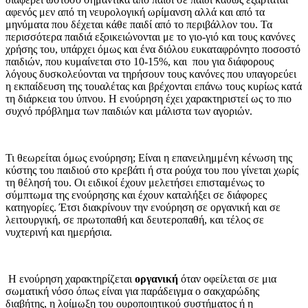
αφενός μεν από τη νευρολογική ωρίμανση αλλά και από τα
μηνύματα που δέχεται κάθε παιδί από το περιβάλλον του. Τα
περισσότερα παιδιά εξοικειώνονται με το γιο-γιό και τους κανόνες
χρήσης του, υπάρχει όμως και ένα διόλου ευκαταφρόνητο ποσοστό
παιδιών, που κυμαίνεται στο 10-15%, και που για διάφορους
λόγους δυσκολεύονται να τηρήσουν τους κανόνες που υπαγορεύει
η εκπαίδευση της τουαλέτας και βρέχονται επάνω τους κυρίως κατά
τη διάρκεια του ύπνου. Η ενούρηση έχει χαρακτηριστεί ως το πιο
συχνό πρόβλημα των παιδιών και μάλιστα των αγοριών.
Τι θεωρείται όμως ενούρηση; Είναι η επανειλημμένη κένωση της
κύστης του παιδιού στο κρεβάτι ή στα ρούχα του που γίνεται χωρίς
τη θέλησή του. Οι ειδικοί έχουν μελετήσει επισταμένως το
σύμπτωμα της ενούρησης και έχουν καταλήξει σε διάφορες
κατηγορίες. Έτσι διακρίνουν την ενούρηση σε οργανική και σε
λειτουργική, σε πρωτοπαθή και δευτεροπαθή, και τέλος σε
νυχτερινή και ημερήσια.
Η ενούρηση χαρακτηρίζεται
οργανική
όταν οφείλεται σε μια
σωματική νόσο όπως είναι για παράδειγμα ο σακχαρώδης
διαβήτης, η λοίμωξη του ουροποιητικού συστήματος ή η