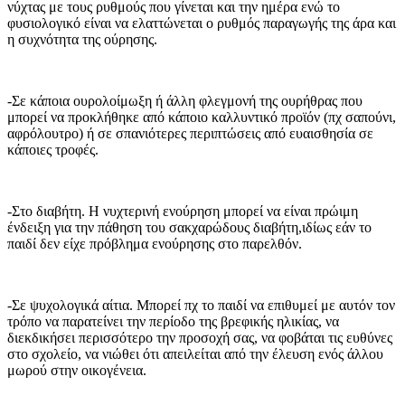
νύχτας με τους ρυθμούς που γίνεται και την ημέρα ενώ το
φυσιολογικό είναι να ελαττώνεται ο ρυθμός παραγωγής της άρα και
η συχνότητα της ούρησης.
-Σε κάποια ουρολοίμωξη ή άλλη φλεγμονή της ουρήθρας που
μπορεί να προκλήθηκε από κάποιο καλλυντικό προϊόν (πχ σαπούνι,
αφρόλουτρο) ή σε σπανιότερες περιπτώσεις από ευαισθησία σε
κάποιες τροφές.
-Στο διαβήτη. Η νυχτερινή ενούρηση μπορεί να είναι πρώιμη
ένδειξη για την πάθηση του σακχαρώδους διαβήτη,ιδίως εάν το
παιδί δεν είχε πρόβλημα ενούρησης στο παρελθόν.
-Σε ψυχολογικά αίτια. Μπορεί πχ το παιδί να επιθυμεί με αυτόν τον
τρόπο να παρατείνει την περίοδο της βρεφικής ηλικίας, να
διεκδικήσει περισσότερο την προσοχή σας, να φοβάται τις ευθύνες
στο σχολείο, να νιώθει ότι απειλείται από την έλευση ενός άλλου
μωρού στην οικογένεια.