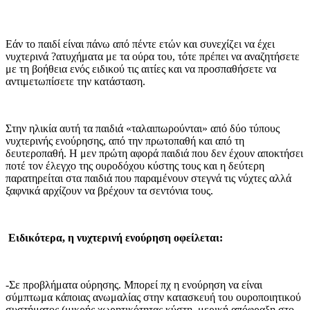
Εάν το παιδί είναι πάνω από πέντε ετών και συνεχίζει να έχει
νυχτερινά ?ατυχήματα με τα ούρα του, τότε πρέπει να αναζητήσετε
με τη βοήθεια ενός ειδικού τις αιτίες και να προσπαθήσετε να
αντιμετωπίσετε την κατάσταση.
Στην ηλικία αυτή τα παιδιά «ταλαιπωρούνται» από δύο τύπους
νυχτερινής ενούρησης, από την πρωτοπαθή και από τη
δευτεροπαθή. Η μεν πρώτη αφορά παιδιά που δεν έχουν αποκτήσει
ποτέ τον έλεγχο της ουροδόχου κύστης τους και η δεύτερη
παρατηρείται στα παιδιά που παραμένουν στεγνά τις νύχτες αλλά
ξαφνικά αρχίζουν να βρέχουν τα σεντόνια τους.
Ειδικότερα, η νυχτερινή ενούρηση οφείλεται:
-Σε προβλήματα ούρησης. Μπορεί πχ η ενούρηση να είναι
σύμπτωμα κάποιας ανωμαλίας στην κατασκευή του ουροποιητικού
συστήματος (μικρής χωρητικότητας κύστη, μερική απόφραξη στο