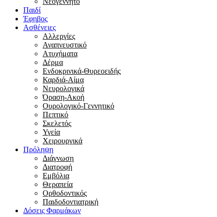
Νεογέννητο
Παιδί
Έφηβος
Ασθένειες
Αλλεργίες
Αναπνευστικό
Ατυχήματα
Δέρμα
Ενδοκρινικά-Θυρεοειδής
Καρδιά-Αίμα
Νευρολογικά
Όραση-Ακοή
Ουρολογικό-Γεννητικό
Πεπτικό
Σκελετός
Υγεία
Χειρουργικά
Πρόληψη
Διάγνωση
Διατροφή
Εμβόλια
Θεραπεία
Ορθοδοντικός
Παιδοδοντιατρική
Δόσεις Φαρμάκων