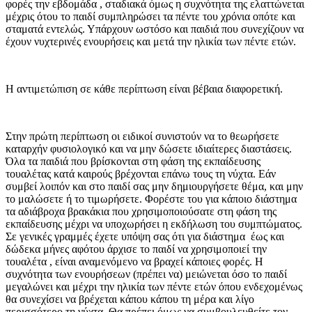
φορές την εβδομάδα , σταδιακά όμως η συχνότητα της ελαττώνεται
μέχρις ότου το παιδί συμπληρώσει τα πέντε του χρόνια οπότε και
σταματά εντελώς. Υπάρχουν ωστόσο και παιδιά που συνεχίζουν να
έχουν νυχτερινές ενουρήσεις και μετά την ηλικία των πέντε ετών.
Η αντιμετώπιση σε κάθε περίπτωση είναι βέβαια διαφορετική.
Στην πρώτη περίπτωση οι ειδικοί συνιστούν να το θεωρήσετε
καταρχήν φυσιολογικό και να μην δώσετε ιδιαίτερες διαστάσεις.
Όλα τα παιδιά που βρίσκονται στη φάση της εκπαίδευσης
τουαλέτας κατά καιρούς βρέχονται επάνω τους τη νύχτα. Εάν
συμβεί λοιπόν και στο παιδί σας μην δημιουργήσετε θέμα, και μην
το μαλώσετε ή το τιμωρήσετε. Φορέστε του για κάποιο διάστημα
τα αδιάβροχα βρακάκια που χρησιμοποιούσατε στη φάση της
εκπαίδευσης μέχρι να υποχωρήσει η εκδήλωση του συμπτώματος.
Σε γενικές γραμμές έχετε υπόψη σας ότι για διάστημα έως και
δώδεκα μήνες αφότου άρχισε το παιδί να χρησιμοποιεί την
τουαλέτα , είναι αναμενόμενο να βραχεί κάποιες φορές. Η
συχνότητα των ενουρήσεων (πρέπει να) μειώνεται όσο το παιδί
μεγαλώνει και μέχρι την ηλικία των πέντε ετών όπου ενδεχομένως
θα συνεχίσει να βρέχεται κάπου κάπου τη μέρα και λίγο
περισσότερο τη νύχτα. Θα πρέπει όμως να συμβουλευθείτε τον