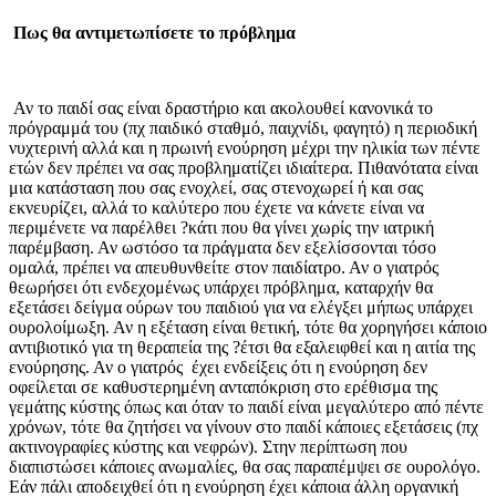
Πως θα αντιμετωπίσετε το πρόβλημα
Αν το παιδί σας είναι δραστήριο και ακολουθεί κανονικά το
πρόγραμμά του (πχ παιδικό σταθμό, παιχνίδι, φαγητό) η περιοδική
νυχτερινή αλλά και η πρωινή ενούρηση μέχρι την ηλικία των πέντε
ετών δεν πρέπει να σας προβληματίζει ιδιαίτερα. Πιθανότατα είναι
μια κατάσταση που σας ενοχλεί, σας στενοχωρεί ή και σας
εκνευρίζει, αλλά το καλύτερο που έχετε να κάνετε είναι να
περιμένετε να παρέλθει ?κάτι που θα γίνει χωρίς την ιατρική
παρέμβαση. Αν ωστόσο τα πράγματα δεν εξελίσσονται τόσο
ομαλά, πρέπει να απευθυνθείτε στον παιδίατρο. Αν ο γιατρός
θεωρήσει ότι ενδεχομένως υπάρχει πρόβλημα, καταρχήν θα
εξετάσει δείγμα ούρων του παιδιού για να ελέγξει μήπως υπάρχει
ουρολοίμωξη. Αν η εξέταση είναι θετική, τότε θα χορηγήσει κάποιο
αντιβιοτικό για τη θεραπεία της ?έτσι θα εξαλειφθεί και η αιτία της
ενούρησης. Αν ο γιατρός έχει ενδείξεις ότι η ενούρηση δεν
οφείλεται σε καθυστερημένη ανταπόκριση στο ερέθισμα της
γεμάτης κύστης όπως και όταν το παιδί είναι μεγαλύτερο από πέντε
χρόνων, τότε θα ζητήσει να γίνουν στο παιδί κάποιες εξετάσεις (πχ
ακτινογραφίες κύστης και νεφρών). Στην περίπτωση που
διαπιστώσει κάποιες ανωμαλίες, θα σας παραπέμψει σε ουρολόγο.
Εάν πάλι αποδειχθεί ότι η ενούρηση έχει κάποια άλλη οργανική