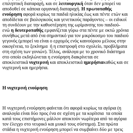
επιληπτική διαταραχή, και σε
λειτουργική
όταν δεν μπορεί να
αποδοθεί σε κάποια οργανική διαταραχή.
Η πρωτοπαθής
ενούρηση
αφορά κυρίως τα παιδιά ηλικίας έως και πέντε ετών και
αποδίδεται σε βιολογικούς και γενετικούς παράγοντες – οι ειδικοί
τη συνδέουν με την καθυστέρηση της ωρίμανσης του παιδιού-
ενώ
η δευτεροπαθής
εμφανίζεται γύρω στα πέντε με οκτώ χρόνια
συνήθως μετά από ένα σημαντικό για τον μικρόκοσμο του παιδιού
γεγονός (μπορεί να είναι ο ερχομός ενός καινούριου μέλους στην
οικογένεια, το ξεκίνημα ή η επιστροφή στο σχολείο, προβλήματα
στη σχέση των γονιών). Τέλος, ανάλογα με το χρονικό διάστημα
στο οποίο εκδηλώνεται η ενούρηση διακρίνεται σε
αποκλειστικά
νυχτερινή
και αποκλειστικά
ημερήσια
καθώς και σε
νυχτερινή και ημερήσια.
Η νυχτερινή ενούρηση
Η νυχτερινή ενούρηση φαίνεται ότι αφορά κυρίως τα αγόρια (η
αναλογία είναι δύο προς ένα σε σχέση με τα κορίτσια τα οποία
κατά τους επιστήμονες μάλλον αποκτούν νωρίτερα από τα αγόρια
τον έλεγχο στο νευρικό και μυικό τους σύστημα). Στα πρώτα
στάδια η νυχτερινή ενούρηση μπορεί να συμβαίνει δύο με τρεις