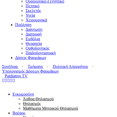
Ουρολογικό-Γεννητικό
Πεπτικό
Σκελετός
Υγεία
Χειρουργικά
Πρόληψη
Διάγνωση
Διατροφή
Εμβόλια
Θεραπεία
Ορθοδοντικός
Παιδοδοντιατρική
Δόσεις Φαρμάκων
Συνέδρια
·
Τμήματα
·
Πολιτική Απορρήτου
·
Υπολογισμός Δόσεων Φαρμάκων
Paidiatros TV
Εγκυμοσύνη
Άρθρα Θηλασμού
Θηλασμός
Μαθήματα Μητρικού Θηλασμού
Βρέφος