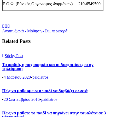
Ε.Ο.Φ. (Εθνικός Οργανισμός Φαρμάκων)
210-6549500
Αναπτυξιακά - Μάθηση - Συμπεριφορά
Related Posts
Sticky Post
Τα παιδιά, η παχυσαρκία και οι διαφημίσεις στην
τηλεόραση
•
4 Μαρτίου 2020
•
paidiatros
Πώς να μάθουμε στο παιδί να διαβάζει σωστά
•
20 Σεπτεμβρίου 2016
•
paidiatros
Πως να μάθετε το παιδί να πηγαίνει στην τουαλέτα σε 3
μέρες μόνο!