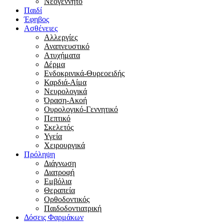
Νεογέννητο
Παιδί
Έφηβος
Ασθένειες
Αλλεργίες
Αναπνευστικό
Ατυχήματα
Δέρμα
Ενδοκρινικά-Θυρεοειδής
Καρδιά-Αίμα
Νευρολογικά
Όραση-Ακοή
Ουρολογικό-Γεννητικό
Πεπτικό
Σκελετός
Υγεία
Χειρουργικά
Πρόληψη
Διάγνωση
Διατροφή
Εμβόλια
Θεραπεία
Ορθοδοντικός
Παιδοδοντιατρική
Δόσεις Φαρμάκων