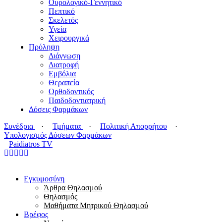
Ουρολογικό-Γεννητικό
Πεπτικό
Σκελετός
Υγεία
Χειρουργικά
Πρόληψη
Διάγνωση
Διατροφή
Εμβόλια
Θεραπεία
Ορθοδοντικός
Παιδοδοντιατρική
Δόσεις Φαρμάκων
Συνέδρια
·
Τμήματα
·
Πολιτική Απορρήτου
·
Υπολογισμός Δόσεων Φαρμάκων
Paidiatros TV
Εγκυμοσύνη
Άρθρα Θηλασμού
Θηλασμός
Μαθήματα Μητρικού Θηλασμού
Βρέφος