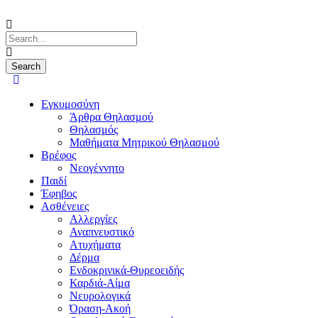
Εγκυμοσύνη
Άρθρα Θηλασμού
Θηλασμός
Μαθήματα Μητρικού Θηλασμού
Βρέφος
Νεογέννητο
Παιδί
Έφηβος
Ασθένειες
Αλλεργίες
Αναπνευστικό
Ατυχήματα
Δέρμα
Ενδοκρινικά-Θυρεοειδής
Καρδιά-Αίμα
Νευρολογικά
Όραση-Ακοή