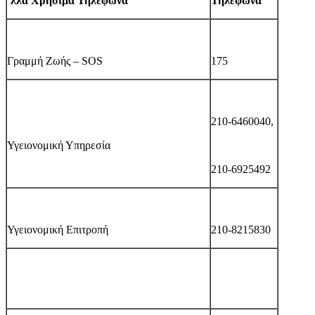
ʼ
λλα Χρήσιμα Τηλέφων
α
Τηλέφωνα
Γραμμή Ζωής – SOS
175
210-6460040,
Υγειονομική Υπηρεσία
210-6925492
Υγειονομική Επιτροπή
210-8215830