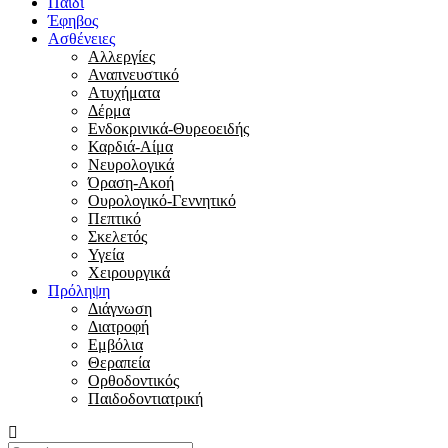
Παιδί
Έφηβος
Ασθένειες
Αλλεργίες
Αναπνευστικό
Ατυχήματα
Δέρμα
Ενδοκρινικά-Θυρεοειδής
Καρδιά-Αίμα
Νευρολογικά
Όραση-Ακοή
Ουρολογικό-Γεννητικό
Πεπτικό
Σκελετός
Υγεία
Χειρουργικά
Πρόληψη
Διάγνωση
Διατροφή
Εμβόλια
Θεραπεία
Ορθοδοντικός
Παιδοδοντιατρική