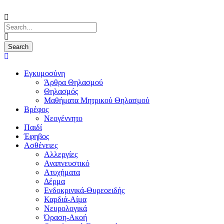
Εγκυμοσύνη
Άρθρα Θηλασμού
Θηλασμός
Μαθήματα Μητρικού Θηλασμού
Βρέφος
Νεογέννητο
Παιδί
Έφηβος
Ασθένειες
Αλλεργίες
Αναπνευστικό
Ατυχήματα
Δέρμα
Ενδοκρινικά-Θυρεοειδής
Καρδιά-Αίμα
Νευρολογικά
Όραση-Ακοή