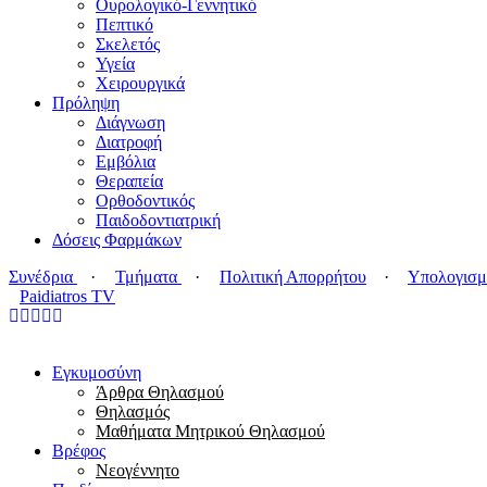
Ουρολογικό-Γεννητικό
Πεπτικό
Σκελετός
Υγεία
Χειρουργικά
Πρόληψη
Διάγνωση
Διατροφή
Εμβόλια
Θεραπεία
Ορθοδοντικός
Παιδοδοντιατρική
Δόσεις Φαρμάκων
Συνέδρια
·
Τμήματα
·
Πολιτική Απορρήτου
·
Υπολογισμ
Paidiatros TV
Εγκυμοσύνη
Άρθρα Θηλασμού
Θηλασμός
Μαθήματα Μητρικού Θηλασμού
Βρέφος
Νεογέννητο