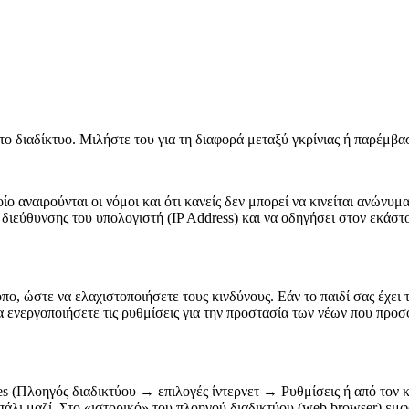
στο διαδίκτυο. Μιλήστε του για τη διαφορά μεταξύ γκρίνιας ή παρέμβα
οίο αναιρούνται οι νόμοι και ότι κανείς δεν μπορεί να κινείται ανώνυ
 διεύθυνσης του υπολογιστή (IP Address) και να οδηγήσει στον εκάσ
ο, ώστε να ελαχιστοποιήσετε τους κινδύνους. Εάν το παιδί σας έχει τ
να ενεργοποιήσετε τις ρυθμίσεις για την προστασία των νέων που προ
okies (Πλοηγός διαδικτύου → επιλογές ίντερνετ → Ρυθμίσεις ή από 
πάλι μαζί. Στο «ιστορικό» του πλοηγού διαδικτύου (web browser) εμφα