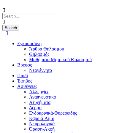
Εγκυμοσύνη
Άρθρα Θηλασμού
Θηλασμός
Μαθήματα Μητρικού Θηλασμού
Βρέφος
Νεογέννητο
Παιδί
Έφηβος
Ασθένειες
Αλλεργίες
Αναπνευστικό
Ατυχήματα
Δέρμα
Ενδοκρινικά-Θυρεοειδής
Καρδιά-Αίμα
Νευρολογικά
Όραση-Ακοή