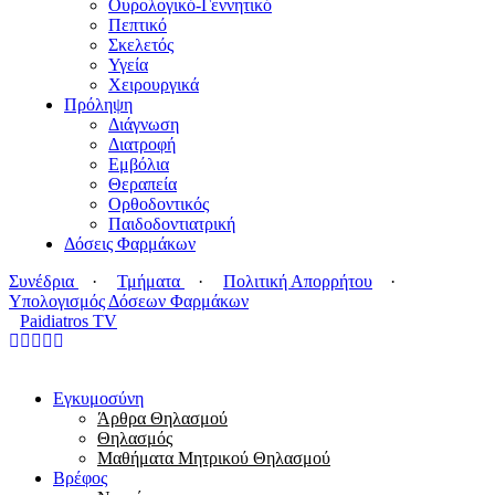
Ουρολογικό-Γεννητικό
Πεπτικό
Σκελετός
Υγεία
Χειρουργικά
Πρόληψη
Διάγνωση
Διατροφή
Εμβόλια
Θεραπεία
Ορθοδοντικός
Παιδοδοντιατρική
Δόσεις Φαρμάκων
Συνέδρια
·
Τμήματα
·
Πολιτική Απορρήτου
·
Υπολογισμός Δόσεων Φαρμάκων
Paidiatros TV
Εγκυμοσύνη
Άρθρα Θηλασμού
Θηλασμός
Μαθήματα Μητρικού Θηλασμού
Βρέφος