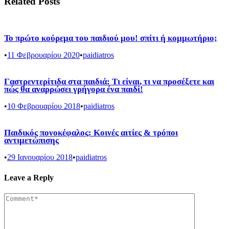
Related Posts
Το πρώτο κούρεμα του παιδιού μου! σπίτι ή κομμωτήριο;
•
11 Φεβρουαρίου 2020
•
paidiatros
Γαστρεντερίτιδα στα παιδιά: Τι είναι, τι να προσέξετε και
πώς θα αναρρώσει γρήγορα ένα παιδί!
•
10 Φεβρουαρίου 2018
•
paidiatros
Παιδικός πονοκέφαλος: Κοινές αιτίες & τρόποι
αντιμετώπισης
•
29 Ιανουαρίου 2018
•
paidiatros
Leave a Reply