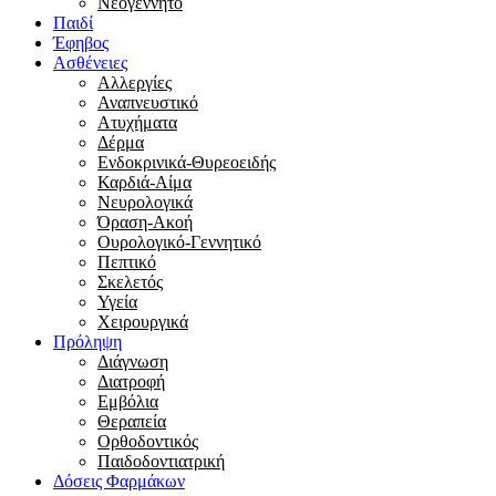
Νεογέννητο
Παιδί
Έφηβος
Ασθένειες
Αλλεργίες
Αναπνευστικό
Ατυχήματα
Δέρμα
Ενδοκρινικά-Θυρεοειδής
Καρδιά-Αίμα
Νευρολογικά
Όραση-Ακοή
Ουρολογικό-Γεννητικό
Πεπτικό
Σκελετός
Υγεία
Χειρουργικά
Πρόληψη
Διάγνωση
Διατροφή
Εμβόλια
Θεραπεία
Ορθοδοντικός
Παιδοδοντιατρική
Δόσεις Φαρμάκων