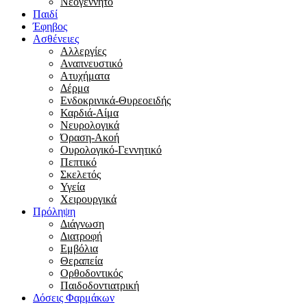
Νεογέννητο
Παιδί
Έφηβος
Ασθένειες
Αλλεργίες
Αναπνευστικό
Ατυχήματα
Δέρμα
Ενδοκρινικά-Θυρεοειδής
Καρδιά-Αίμα
Νευρολογικά
Όραση-Ακοή
Ουρολογικό-Γεννητικό
Πεπτικό
Σκελετός
Υγεία
Χειρουργικά
Πρόληψη
Διάγνωση
Διατροφή
Εμβόλια
Θεραπεία
Ορθοδοντικός
Παιδοδοντιατρική
Δόσεις Φαρμάκων