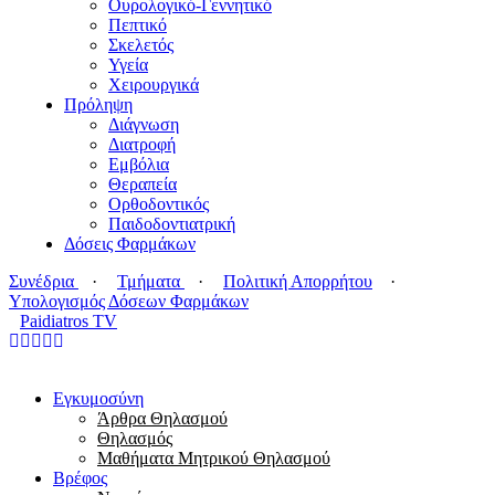
Ουρολογικό-Γεννητικό
Πεπτικό
Σκελετός
Υγεία
Χειρουργικά
Πρόληψη
Διάγνωση
Διατροφή
Εμβόλια
Θεραπεία
Ορθοδοντικός
Παιδοδοντιατρική
Δόσεις Φαρμάκων
Συνέδρια
·
Τμήματα
·
Πολιτική Απορρήτου
·
Υπολογισμός Δόσεων Φαρμάκων
Paidiatros TV
Εγκυμοσύνη
Άρθρα Θηλασμού
Θηλασμός
Μαθήματα Μητρικού Θηλασμού
Βρέφος