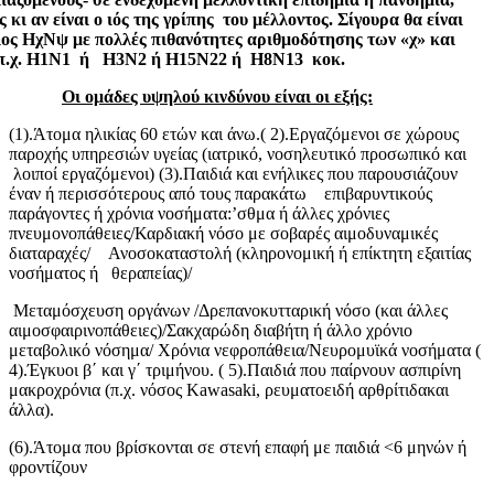
ς κι αν είναι ο ιός της γρίπης του μέλλοντος. Σίγουρα θα είναι
ος ΗχΝψ με πολλές πιθανότητες αριθμοδότησης των «χ» και
 π.χ. Η1Ν1 ή Η3Ν2 ή Η15Ν22 ή Η8Ν13 κοκ.
Οι ομάδες υψηλού κινδύνου είναι οι εξής:
(1).Άτομα ηλικίας 60 ετών και άνω.( 2).Εργαζόμενοι σε χώρους
παροχής υπηρεσιών υγείας (ιατρικό, νοσηλευτικό προσωπικό και
λοιποί εργαζόμενοι) (3).Παιδιά και ενήλικες που παρουσιάζουν
έναν ή περισσότερους από τους παρακάτω επιβαρυντικούς
παράγοντες ή χρόνια νοσήματα:ʼσθμα ή άλλες χρόνιες
πνευμονοπάθειες/Καρδιακή νόσο με σοβαρές αιμοδυναμικές
διαταραχές/ Ανοσοκαταστολή (κληρονομική ή επίκτητη εξαιτίας
νοσήματος ή θεραπείας)/
Μεταμόσχευση οργάνων /Δρεπανοκυτταρική νόσο (και άλλες
αιμοσφαιρινοπάθειες)/Σακχαρώδη διαβήτη ή άλλο χρόνιο
μεταβολικό νόσημα/ Χρόνια νεφροπάθεια/Νευρομυϊκά νοσήματα (
4).Έγκυοι β΄ και γ΄ τριμήνου. ( 5).Παιδιά που παίρνουν ασπιρίνη
μακροχρόνια (π.χ. νόσος Kawasaki, ρευματοειδή αρθρίτιδακαι
άλλα).
(6).Άτομα που βρίσκονται σε στενή επαφή με παιδιά <6 μηνών ή
φροντίζουν