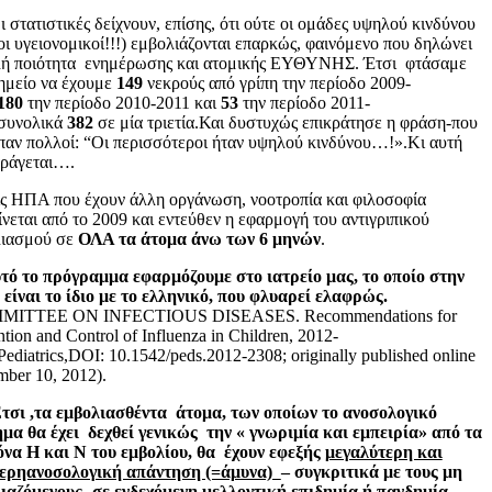
ατιστικές δείχνουν, επίσης, ότι ούτε οι ομάδες υψηλού κινδύνου
 οι υγειονομικοί!!!) εμβολιάζονται επαρκώς, φαινόμενο που δηλώνει
ή ποιότητα ενημέρωσης και ατομικής ΕΥΘΥΝΗΣ. Έτσι φτάσαμε
ημείο να έχουμε
149
νεκρούς από γρίπη την περίοδο 2009-
180
την περίοδο 2010-2011 και
53
την περίοδο 2011-
συνολικά
382
σε μία τριετία.Και δυστυχώς επικράτησε η φράση-που
ίπαν πολλοί: “Οι περισσότεροι ήταν υψηλού κινδύνου…!».Κι αυτή
ράγεται….
ΗΠΑ που έχουν άλλη οργάνωση, νοοτροπία και φιλοσοφία
ίνεται από το 2009 και εντεύθεν η εφαρμογή του αντιγριπικού
λιασμού σε
ΟΛΑ τα άτομα άνω των 6 μηνών
.
το πρόγραμμα εφαρμόζουμε στο ιατρείο μας, το οποίο στην
 είναι το ίδιο με το ελληνικό, που φλυαρεί ελαφρώς.
MITTEE ON INFECTIOUS DISEASES. Recommendations for
tion and Control of Influenza in Children, 2012-
Pediatrics,DOI: 10.1542/peds.2012-2308; originally published online
mber 10, 2012).
τσι ,τα εμβολιασθέντα άτομα, των οποίων το ανοσολογικό
μα θα έχει δεχθεί γενικώς την « γνωριμία και εμπειρία» από τα
όνα Η και Ν του εμβολίου, θα έχουν εφεξής
μεγαλύτερη και
τερηανοσολογική απάντηση (=άμυνα)
– συγκριτικά με τους μη
ιαζόμενους- σε ενδεχόμενη μελλοντική επιδημία ή πανδημία,