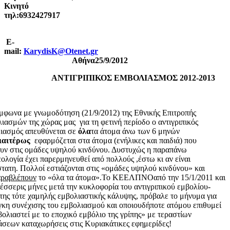
Kινητό
τηλ:6
E-
mail:
KarydisK@Otenet.gr
Aθήνα25/9/2012
ANTΙΓΡΙΠΙΚΟΣ ΕΜΒΟΛΙΑΣΜΟΣ 2012-2013
να με γνωμοδότηση (21/9/2012) της Εθνικής Επιτροπής
ιασμών της χώρας μας για τη φετινή περίοδο ο αντιγριπικός
ιασμός απευθύνεται σε
όλα
τα άτομα άνω των 6 μηνών
ιαιτέρως
εφαρμόζεται στα άτομα (ενήλικες και παιδιά) που
υν στις ομάδες υψηλού κινδύνου. Δυστυχώς η παραπάνω
ολογία έχει παρερμηνευθεί από πολλούς ,έστω κι αν είναι
τατη. Πολλοί εστιάζονται στις «ομάδες υψηλού κινδύνου» και
αραβλέπουν
το «όλα τα άτομα».Το ΚΕΕΛΠΝΟαπό την 15/1/2011 και
τέσσερις μήνες μετά την κυκλοφορία του αντιγριπικού εμβολίου-
της τότε χαμηλής εμβολιαστικής κάλυψης, πρόβαλε το μήνυμα για
κη συνέχισης του εμβολιασμού και οποιουδήποτε ατόμου επιθυμεί
βολιαστεί με το εποχικό εμβόλιο της γρίπης» με τεραστίων
άσεων καταχωρήσεις στις Κυριακάτικες εφημερίδες!