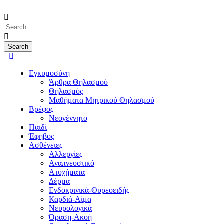
Εγκυμοσύνη
Άρθρα Θηλασμού
Θηλασμός
Μαθήματα Μητρικού Θηλασμού
Βρέφος
Νεογέννητο
Παιδί
Έφηβος
Ασθένειες
Αλλεργίες
Αναπνευστικό
Ατυχήματα
Δέρμα
Ενδοκρινικά-Θυρεοειδής
Καρδιά-Αίμα
Νευρολογικά
Όραση-Ακοή