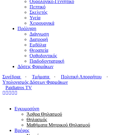
Ουρολογικό-Γεννητικό
Πεπτικό
Σκελετός
Υγεία
Χειρουργικά
Πρόληψη
Διάγνωση
Διατροφή
Εμβόλια
Θεραπεία
Ορθοδοντικός
Παιδοδοντιατρική
Δόσεις Φαρμάκων
Συνέδρια
·
Τμήματα
·
Πολιτική Απορρήτου
·
Υπολογισμός Δόσεων Φαρμάκων
Paidiatros TV
Εγκυμοσύνη
Άρθρα Θηλασμού
Θηλασμός
Μαθήματα Μητρικού Θηλασμού
Βρέφος