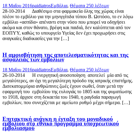
18 Μαΐου 2016
paidiatros
Εμβόλια
,
Θέματα 250 λέξεων
28-10-2014 Διαθέσιμο στα φαρμακεία όλης της χώρας είναι
πλέον το εμβόλιο για την μηνιγγίτιδα τύπου Β. Ωστόσο, το εν λόγω
εμβόλιο «ασπίδα» απέναντι στην νόσο που μπορεί να οδηγήσει
ακόμα και στον θάνατο, βρέφη και παιδιά, δεν καλύπτεται από τον
ΕΟΠΥΥ, καθώς το υπουργείο Υγείας δεν έχει προχωρήσει στις
αναγκαίες διαδικασίες για την […]
Η αμφισβήτηση της αποτελεσματικότητας και της
ασφάλειας των εμβολίων
18 Μαΐου 2016
paidiatros
Εμβόλια
,
Θέματα 250 λέξεων
26-10-2014 Η ενεργητική ανοσοποίηση αποτελεί μία από τις
μεγαλύτερες, αν όχι τη μεγαλύτερη πρόοδο της ιατρικής επιστήμης.
Δισεκατομμύρια ανθρώπινες ζωές έχουν σωθεί, όταν μετά την
εφαρμογή του εμβολίου της ευλογιάς το 1805 και της φυματίωσης
το 1918, άρχισε στη δεκαετία του 1940, η ραγδαία παραγωγή
εμβολίων, που συνεχίζεται με αμείωτο ρυθμό μέχρι σήμερα. […]
Επιτακτική ανάγκη η ένταξη του μοναδικού
εμβολίου στο εθνικό πρόγραμμα υποχρεωτικού
εμβολιασμού