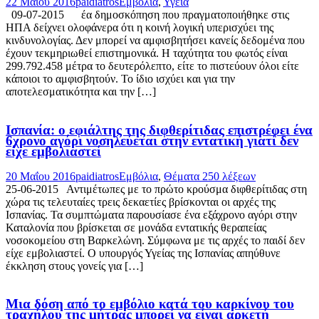
22 Μαΐου 2016
paidiatros
Εμβόλια
,
Υγεία
09-07-2015 έα δημοσκόπηση που πραγματοποιήθηκε στις
ΗΠΑ δείχνει ολοφάνερα ότι η κοινή λογική υπερισχύει της
κινδυνολογίας. Δεν μπορεί να αμφισβητήσει κανείς δεδομένα που
έχουν τεκμηριωθεί επιστημονικά. Η ταχύτητα του φωτός είναι
299.792.458 μέτρα το δευτερόλεπτο, είτε το πιστεύουν όλοι είτε
κάποιοι το αμφισβητούν. Το ίδιο ισχύει και για την
αποτελεσματικότητα και την […]
Ισπανία: ο εφιάλτης της διφθερίτιδας επιστρέφει ένα
6χρονο αγόρι νοσηλεύεται στην εντατική γιατί δεν
είχε εμβολιαστεί
20 Μαΐου 2016
paidiatros
Εμβόλια
,
Θέματα 250 λέξεων
25-06-2015 Αντιμέτωπες με το πρώτο κρούσμα διφθερίτιδας στη
χώρα τις τελευταίες τρεις δεκαετίες βρίσκονται οι αρχές της
Ισπανίας. Τα συμπτώματα παρουσίασε ένα εξάχρονο αγόρι στην
Καταλονία που βρίσκεται σε μονάδα εντατικής θεραπείας
νοσοκομείου στη Βαρκελώνη. Σύμφωνα με τις αρχές το παιδί δεν
είχε εμβολιαστεί. Ο υπουργός Υγείας της Ισπανίας απηύθυνε
έκκληση στους γονείς για […]
Μια δόση από το εμβόλιο κατά του καρκίνου του
τραχήλου της μήτρας μπορεί να είναι αρκετή