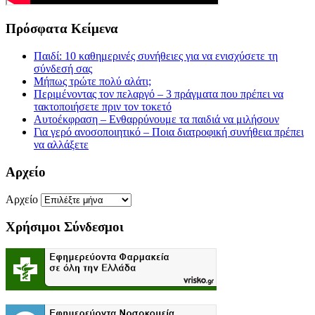
Πρόσφατα Κείμενα
Παιδί: 10 καθημερινές συνήθειες για να ενισχύσετε τη
σύνδεσή σας
Μήπως τρώτε πολύ αλάτι;
Περιμένοντας τον πελαργό – 3 πράγματα που πρέπει να
τακτοποιήσετε πριν τον τοκετό
Αυτοέκφραση – Ενθαρρύνουμε τα παιδιά να μιλήσουν
Για γερό ανοσοποιητικό – Ποια διατροφική συνήθεια πρέπει
να αλλάξετε
Αρχείο
Αρχείο
Χρήσιμοι Σύνδεσμοι