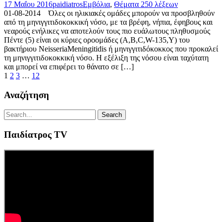
17 Μαΐου 2016
paidiatros
Εμβόλια
,
Θέματα 250 λέξεων
01-08-2014 Όλες οι ηλικιακές ομάδες μπορούν να προσβληθούν
από τη μηνιγγιτιδοκοκκική νόσο, με τα βρέφη, νήπια, έφηβους και
νεαρούς ενήλικες να αποτελούν τους πιο ευάλωτους πληθυσμούς
Πέντε (5) είναι οι κύριες οροομάδες (Α,Β,C,W-135,Y) του
βακτήριου NeisseriaMeningitidis ή μηνιγγιτιδόκοκκος που προκαλεί
τη μηνιγγιτιδοκοκκική νόσο. Η εξέλιξη της νόσου είναι ταχύτατη
και μπορεί να επιφέρει το θάνατο σε […]
1
2
3
…
12
Αναζήτηση
Παιδίατρος TV