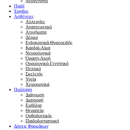
Νεογέννητο
Παιδί
Έφηβος
Ασθένειες
Αλλεργίες
Αναπνευστικό
Ατυχήματα
Δέρμα
Ενδοκρινικά-Θυρεοειδής
Καρδιά-Αίμα
Νευρολογικά
Όραση-Ακοή
Ουρολογικό-Γεννητικό
Πεπτικό
Σκελετός
Υγεία
Χειρουργικά
Πρόληψη
Διάγνωση
Διατροφή
Εμβόλια
Θεραπεία
Ορθοδοντικός
Παιδοδοντιατρική
Δόσεις Φαρμάκων