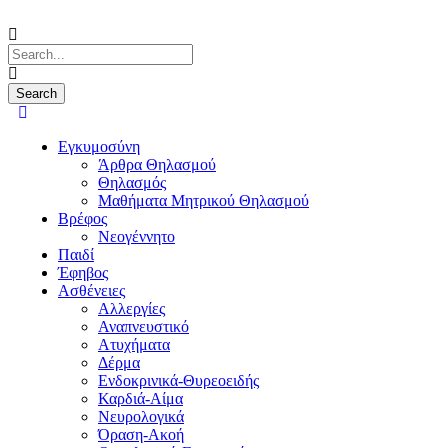
Εγκυμοσύνη
Άρθρα Θηλασμού
Θηλασμός
Μαθήματα Μητρικού Θηλασμού
Βρέφος
Νεογέννητο
Παιδί
Έφηβος
Ασθένειες
Αλλεργίες
Αναπνευστικό
Ατυχήματα
Δέρμα
Ενδοκρινικά-Θυρεοειδής
Καρδιά-Αίμα
Νευρολογικά
Όραση-Ακοή