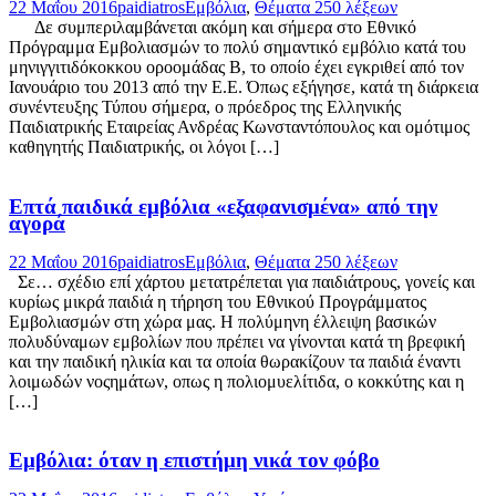
22 Μαΐου 2016
paidiatros
Εμβόλια
,
Θέματα 250 λέξεων
Δε συμπεριλαμβάνεται ακόμη και σήμερα στο Εθνικό
Πρόγραμμα Εμβολιασμών το πολύ σημαντικό εμβόλιο κατά του
μηνιγγιτιδόκοκκου οροομάδας Β, το οποίο έχει εγκριθεί από τον
Ιανουάριο του 2013 από την Ε.Ε. Όπως εξήγησε, κατά τη διάρκεια
συνέντευξης Τύπου σήμερα, ο πρόεδρος της Ελληνικής
Παιδιατρικής Εταιρείας Ανδρέας Κωνσταντόπουλος και ομότιμος
καθηγητής Παιδιατρικής, οι λόγοι […]
Επτά παιδικά εμβόλια «εξαφανισμένα» από την
αγορά
22 Μαΐου 2016
paidiatros
Εμβόλια
,
Θέματα 250 λέξεων
Σε… σχέδιο επί χάρτου μετατρέπεται για παιδιάτρους, γονείς και
κυρίως μικρά παιδιά η τήρηση του Εθνικού Προγράμματος
Εμβολιασμών στη χώρα μας. Η πολύμηνη έλλειψη βασικών
πολυδύναμων εμβολίων που πρέπει να γίνονται κατά τη βρεφική
και την παιδική ηλικία και τα οποία θωρακίζουν τα παιδιά έναντι
λοιμωδών νοςημάτων, οπως η πολιομυελίτιδα, ο κοκκύτης και η
[…]
Εμβόλια: όταν η επιστήμη νικά τον φόβο