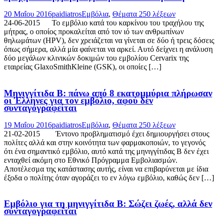
20 Μαΐου 2016
paidiatros
Εμβόλια
,
Θέματα 250 λέξεων
24-06-2015 Το εμβόλιο κατά του καρκίνου του τραχήλου της
μήτρας, ο οποίος προκαλείται από τον ιό των ανθρωπίνων
θηλωμάτων (HPV), δεν χρειάζεται να γίνεται σε δύο ή τρεις δόσεις
όπως σήμερα, αλλά μία φαίνεται να αρκεί. Αυτό δείχνει η ανάλυση
δύο μεγάλων κλινικών δοκιμών του εμβολίου Cervarix της
εταιρείας GlaxoSmithKleine (GSK), οι οποίες […]
Μηνιγγίτιδα Β: πάνω από 8 εκατομμύρια πλήρωσαν
οι Έλληνες για τον εμβόλιο, αφού δεν
συνταγογραφείται
19 Μαΐου 2016
paidiatros
Εμβόλια
,
Θέματα 250 λέξεων
21-02-2015 Έντονο προβληματισμό έχει δημιουργήσει στους
πολίτες αλλά και στην κοινότητα των φαρμακοποιών, το γεγονός
ότι ένα σημαντικό εμβόλιο, αυτό κατά της μηνιγγίτιδας Β δεν έχει
ενταχθεί ακόμη στο Εθνικό Πρόγραμμα Εμβολιασμών.
Αποτέλεσμα της κατάστασης αυτής, είναι να επιβαρύνεται με ίδια
έξοδα ο πολίτης όταν αγοράζει το εν λόγω εμβόλιο, καθώς δεν […]
Εμβόλιο για τη μηνιγγίτιδα Β: Σώζει ζωές, αλλά δεν
συνταγογραφείται