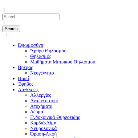
Εγκυμοσύνη
Άρθρα Θηλασμού
Θηλασμός
Μαθήματα Μητρικού Θηλασμού
Βρέφος
Νεογέννητο
Παιδί
Έφηβος
Ασθένειες
Αλλεργίες
Αναπνευστικό
Ατυχήματα
Δέρμα
Ενδοκρινικά-Θυρεοειδής
Καρδιά-Αίμα
Νευρολογικά
Όραση-Ακοή