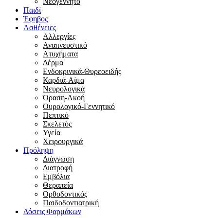
Νεογέννητο
Παιδί
Έφηβος
Ασθένειες
Αλλεργίες
Αναπνευστικό
Ατυχήματα
Δέρμα
Ενδοκρινικά-Θυρεοειδής
Καρδιά-Αίμα
Νευρολογικά
Όραση-Ακοή
Ουρολογικό-Γεννητικό
Πεπτικό
Σκελετός
Υγεία
Χειρουργικά
Πρόληψη
Διάγνωση
Διατροφή
Εμβόλια
Θεραπεία
Ορθοδοντικός
Παιδοδοντιατρική
Δόσεις Φαρμάκων