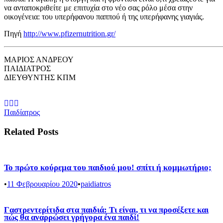
να ανταποκριθείτε με επιτυχία στο νέο σας ρόλο μέσα στην
οικογένεια: του υπερήφανου παππού ή της υπερήφανης γιαγιάς.
Πηγή
http://www.pfizernutrition.gr/
ΜΑΡΙΟΣ ΑΝΔΡΕΟΥ
ΠΑΙΔΙΑΤΡΟΣ
ΔΙΕΥΘΥΝΤΗΣ ΚΠΜ
Παιδίατρος
Related Posts
Το πρώτο κούρεμα του παιδιού μου! σπίτι ή κομμωτήριο;
•
11 Φεβρουαρίου 2020
•
paidiatros
Γαστρεντερίτιδα στα παιδιά: Τι είναι, τι να προσέξετε και
πώς θα αναρρώσει γρήγορα ένα παιδί!