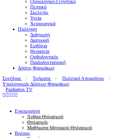
Ουρολογικό-Γεννητικό
Πεπτικό
Σκελετός
Υγεία
Χειρουργικά
Πρόληψη
Διάγνωση
Διατροφή
Εμβόλια
Θεραπεία
Ορθοδοντικός
Παιδοδοντιατρική
Δόσεις Φαρμάκων
Συνέδρια
·
Τμήματα
·
Πολιτική Απορρήτου
·
Υπολογισμός Δόσεων Φαρμάκων
Paidiatros TV
Εγκυμοσύνη
Άρθρα Θηλασμού
Θηλασμός
Μαθήματα Μητρικού Θηλασμού
Βρέφος