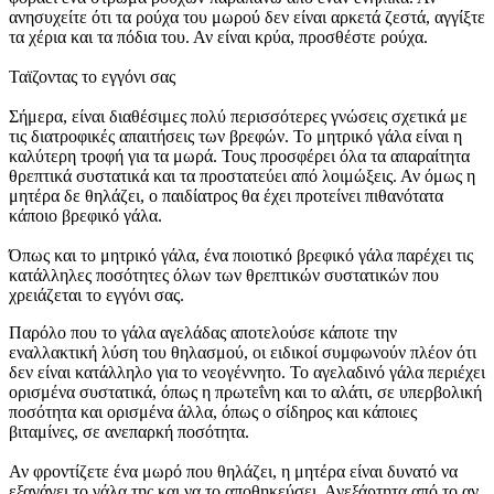
ανησυχείτε ότι τα ρούχα του μωρού δεν είναι αρκετά ζεστά, αγγίξτε
τα χέρια και τα πόδια του. Αν είναι κρύα, προσθέστε ρούχα.
Ταϊζοντας το εγγόνι σας
Σήμερα, είναι διαθέσιμες πολύ περισσότερες γνώσεις σχετικά με
τις διατροφικές απαιτήσεις των βρεφών. Το μητρικό γάλα είναι η
καλύτερη τροφή για τα μωρά. Τους προσφέρει όλα τα απαραίτητα
θρεπτικά συστατικά και τα προστατεύει από λοιμώξεις. Αν όμως η
μητέρα δε θηλάζει, ο παιδίατρος θα έχει προτείνει πιθανότατα
κάποιο βρεφικό γάλα.
Όπως και το μητρικό γάλα, ένα ποιοτικό βρεφικό γάλα παρέχει τις
κατάλληλες ποσότητες όλων των θρεπτικών συστατικών που
χρειάζεται το εγγόνι σας.
Παρόλο που το γάλα αγελάδας αποτελούσε κάποτε την
εναλλακτική λύση του θηλασμού, οι ειδικοί συμφωνούν πλέον ότι
δεν είναι κατάλληλο για το νεογέννητο. Το αγελαδινό γάλα περιέχει
ορισμένα συστατικά, όπως η πρωτεΐνη και το αλάτι, σε υπερβολική
ποσότητα και ορισμένα άλλα, όπως ο σίδηρος και κάποιες
βιταμίνες, σε ανεπαρκή ποσότητα.
Αν φροντίζετε ένα μωρό που θηλάζει, η μητέρα είναι δυνατό να
εξαγάγει το γάλα της και να το αποθηκεύσει. Ανεξάρτητα από το αν