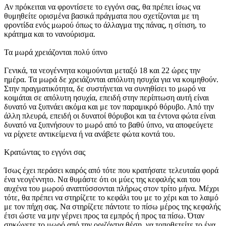
Αν πρόκειται να φροντίσετε το εγγόνι σας, θα πρέπει ίσως να
θυμηθείτε ορισμένα βασικά πράγματα που σχετίζονται με τη
φροντίδα ενός μωρού όπως το άλλαγμα της πάνας, η σίτιση, το
κράτημα και το νανούρισμα.
Τα μωρά χρειάζονται πολύ ύπνο
Γενικά, τα νεογέννητα κοιμούνται μεταξύ 18 και 22 ώρες την
ημέρα. Τα μωρά δε χρειάζονται απόλυτη ησυχία για να κοιμηθούν.
Στην πραγματικότητα, δε συστήνεται να συνηθίσει το μωρό να
κοιμάται σε απόλυτη ησυχία, επειδή στην περίπτωση αυτή είναι
δυνατό να ξυπνάει ακόμα και με τον παραμικρό θόρυβο. Από την
άλλη πλευρά, επειδή οι δυνατοί θόρυβοι και τα έντονα φώτα είναι
δυνατό να ξυπνήσουν το μωρό από το βαθύ ύπνο, να αποφεύγετε
να ρίχνετε αντικείμενα ή να ανάβετε φώτα κοντά του.
Κρατώντας το εγγόνι σας
Ίσως έχει περάσει καιρός από τότε που κρατήσατε τελευταία φορά
ένα νεογέννητο. Να θυμάστε ότι οι μύες της κεφαλής και του
αυχένα του μωρού αναπτύσσονται πλήρως στον τρίτο μήνα. Μέχρι
τότε, θα πρέπει να στηρίζετε το κεφάλι του με το χέρι και το λαιμό
με τον πήχη σας. Να στηρίζετε πάντοτε το πίσω μέρος της κεφαλής
έτσι ώστε να μην γέρνει προς τα εμπρός ή προς τα πίσω. Όταν
σηκώνετε το μωρό από την οριζόντια θέση, να τοποθετείτε το ένα