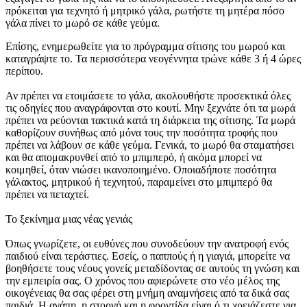
πρόκειται για τεχνητό ή μητρικό γάλα, ρωτήστε τη μητέρα πόσο
γάλα πίνει το μωρό σε κάθε γεύμα.
Επίσης, ενημερωθείτε για το πρόγραμμα σίτισης του μωρού και
καταγράψτε το. Τα περισσότερα νεογέννητα τρώνε κάθε 3 ή 4 ώρες
περίπου.
Αν πρέπει να ετοιμάσετε το γάλα, ακολουθήστε προσεκτικά όλες
τις οδηγίες που αναγράφονται στο κουτί. Μην ξεχνάτε ότι τα μωρά
πρέπει να ρεύονται τακτικά κατά τη διάρκεια της σίτισης. Τα μωρά
καθορίζουν συνήθως από μόνα τους την ποσότητα τροφής που
πρέπει να λάβουν σε κάθε γεύμα. Γενικά, το μωρό θα σταματήσει
και θα απομακρυνθεί από το μπιμπερό, ή ακόμα μπορεί να
κοιμηθεί, όταν νιώσει ικανοποιημένο. Οποιαδήποτε ποσότητα
γάλακτος, μητρικού ή τεχνητού, παραμείνει στο μπιμπερό θα
πρέπει να πεταχτεί.
Το ξεκίνημα μιας νέας γενιάς
Όπως γνωρίζετε, οι ευθύνες που συνοδεύουν την ανατροφή ενός
παιδιού είναι τεράστιες. Εσείς, ο παππούς ή η γιαγιά, μπορείτε να
βοηθήσετε τους νέους γονείς μεταδίδοντας σε αυτούς τη γνώση και
την εμπειρία σας. Ο χρόνος που αφιερώνετε στο νέο μέλος της
οικογένειας θα σας φέρει στη μνήμη αναμνήσεις από τα δικά σας
παιδιά. Η αγάπη, η στοργή και η φροντίδα είναι ό,τι χρειάζεστε για