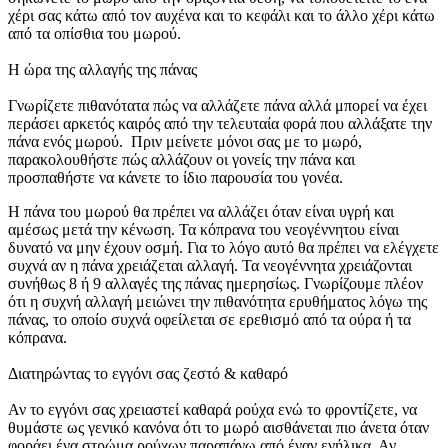
χέρι σας κάτω από τον αυχένα και το κεφάλι και το άλλο χέρι κάτω
από τα οπίσθια του μωρού.
Η ώρα της αλλαγής της πάνας
Γνωρίζετε πιθανότατα πώς να αλλάζετε πάνα αλλά μπορεί να έχει
περάσει αρκετός καιρός από την τελευταία φορά που αλλάξατε την
πάνα ενός μωρού. Πριν μείνετε μόνοι σας με το μωρό,
παρακολουθήστε πώς αλλάζουν οι γονείς την πάνα και
προσπαθήστε να κάνετε το ίδιο παρουσία του γονέα.
Η πάνα του μωρού θα πρέπει να αλλάζει όταν είναι υγρή και
αμέσως μετά την κένωση. Τα κόπρανα του νεογέννητου είναι
δυνατό να μην έχουν οσμή. Για το λόγο αυτό θα πρέπει να ελέγχετε
συχνά αν η πάνα χρειάζεται αλλαγή. Τα νεογέννητα χρειάζονται
συνήθως 8 ή 9 αλλαγές της πάνας ημερησίως. Γνωρίζουμε πλέον
ότι η συχνή αλλαγή μειώνει την πιθανότητα ερυθήματος λόγω της
πάνας, το οποίο συχνά οφείλεται σε ερεθισμό από τα ούρα ή τα
κόπρανα.
Διατηρώντας το εγγόνι σας ζεστό & καθαρό
Αν το εγγόνι σας χρειαστεί καθαρά ρούχα ενώ το φροντίζετε, να
θυμάστε ως γενικό κανόνα ότι το μωρό αισθάνεται πιο άνετα όταν
φοράει ένα στρώμα ρούχων παραπάνω από έναν ενήλικα. Αν