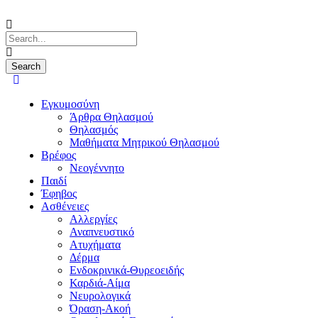
Εγκυμοσύνη
Άρθρα Θηλασμού
Θηλασμός
Μαθήματα Μητρικού Θηλασμού
Βρέφος
Νεογέννητο
Παιδί
Έφηβος
Ασθένειες
Αλλεργίες
Αναπνευστικό
Ατυχήματα
Δέρμα
Ενδοκρινικά-Θυρεοειδής
Καρδιά-Αίμα
Νευρολογικά
Όραση-Ακοή