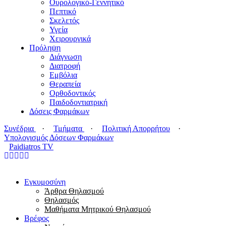
Ουρολογικό-Γεννητικό
Πεπτικό
Σκελετός
Υγεία
Χειρουργικά
Πρόληψη
Διάγνωση
Διατροφή
Εμβόλια
Θεραπεία
Ορθοδοντικός
Παιδοδοντιατρική
Δόσεις Φαρμάκων
Συνέδρια
·
Τμήματα
·
Πολιτική Απορρήτου
·
Υπολογισμός Δόσεων Φαρμάκων
Paidiatros TV
Εγκυμοσύνη
Άρθρα Θηλασμού
Θηλασμός
Μαθήματα Μητρικού Θηλασμού
Βρέφος