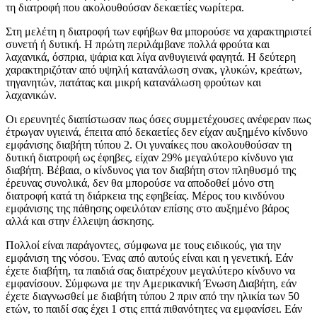
τη διατροφή που ακολουθούσαν δεκαετίες νωρίτερα.
Στη μελέτη η διατροφή των εφήβων θα μπορούσε να χαρακτηριστεί
συνετή ή δυτική. Η πρώτη περιλάμβανε πολλά φρούτα και
λαχανικά, όσπρια, ψάρια και λίγα ανθυγιεινά φαγητά. Η δεύτερη
χαρακτηριζόταν από υψηλή κατανάλωση σνακ, γλυκών, κρεάτων,
τηγανητών, πατάτας και μικρή κατανάλωση φρούτων και
λαχανικών.
Οι ερευνητές διαπίστωσαν πως όσες συμμετέχουσες ανέφεραν πως
έτρωγαν υγιεινά, έπειτα από δεκαετίες δεν είχαν αυξημένο κίνδυνο
εμφάνισης διαβήτη τύπου 2. Οι γυναίκες που ακολουθούσαν τη
δυτική διατροφή ως έφηβες, είχαν 29% μεγαλύτερο κίνδυνο για
διαβήτη. Βέβαια, ο κίνδυνος για τον διαβήτη στον πληθυσμό της
έρευνας συνολικά, δεν θα μπορούσε να αποδοθεί μόνο στη
διατροφή κατά τη διάρκεια της εφηβείας. Μέρος του κινδύνου
εμφάνισης της πάθησης οφειλόταν επίσης στο αυξημένο βάρος
αλλά και στην έλλειψη άσκησης.
Πολλοί είναι παράγοντες, σύμφωνα με τους ειδικούς, για την
εμφάνιση της νόσου. Ένας από αυτούς είναι και η γενετική. Εάν
έχετε διαβήτη, τα παιδιά σας διατρέχουν μεγαλύτερο κίνδυνο να
εμφανίσουν. Σύμφωνα με την Αμερικανική Ένωση Διαβήτη, εάν
έχετε διαγνωσθεί με διαβήτη τύπου 2 πριν από την ηλικία των 50
ετών, το παιδί σας έχει 1 στις επτά πιθανότητες να εμφανίσει. Εάν