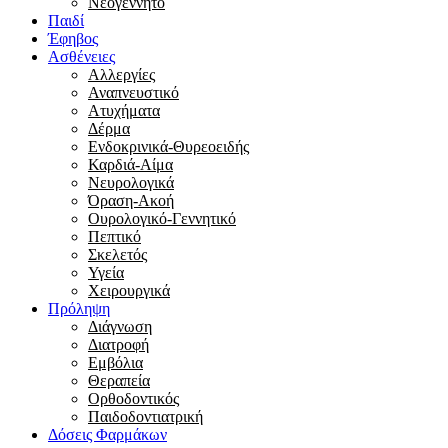
Νεογέννητο
Παιδί
Έφηβος
Ασθένειες
Αλλεργίες
Αναπνευστικό
Ατυχήματα
Δέρμα
Ενδοκρινικά-Θυρεοειδής
Καρδιά-Αίμα
Νευρολογικά
Όραση-Ακοή
Ουρολογικό-Γεννητικό
Πεπτικό
Σκελετός
Υγεία
Χειρουργικά
Πρόληψη
Διάγνωση
Διατροφή
Εμβόλια
Θεραπεία
Ορθοδοντικός
Παιδοδοντιατρική
Δόσεις Φαρμάκων