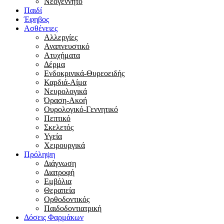
Νεογέννητο
Παιδί
Έφηβος
Ασθένειες
Αλλεργίες
Αναπνευστικό
Ατυχήματα
Δέρμα
Ενδοκρινικά-Θυρεοειδής
Καρδιά-Αίμα
Νευρολογικά
Όραση-Ακοή
Ουρολογικό-Γεννητικό
Πεπτικό
Σκελετός
Υγεία
Χειρουργικά
Πρόληψη
Διάγνωση
Διατροφή
Εμβόλια
Θεραπεία
Ορθοδοντικός
Παιδοδοντιατρική
Δόσεις Φαρμάκων