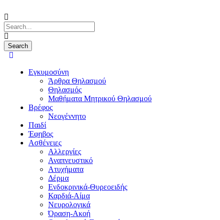
Εγκυμοσύνη
Άρθρα Θηλασμού
Θηλασμός
Μαθήματα Μητρικού Θηλασμού
Βρέφος
Νεογέννητο
Παιδί
Έφηβος
Ασθένειες
Αλλεργίες
Αναπνευστικό
Ατυχήματα
Δέρμα
Ενδοκρινικά-Θυρεοειδής
Καρδιά-Αίμα
Νευρολογικά
Όραση-Ακοή