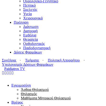
Ουρολογικό-Γεννητικό
Πεπτικό
Σκελετός
Υγεία
Χειρουργικά
Πρόληψη
Διάγνωση
Διατροφή
Εμβόλια
Θεραπεία
Ορθοδοντικός
Παιδοδοντιατρική
Δόσεις Φαρμάκων
Συνέδρια
·
Τμήματα
·
Πολιτική Απορρήτου
·
Υπολογισμός Δόσεων Φαρμάκων
Paidiatros TV
Εγκυμοσύνη
Άρθρα Θηλασμού
Θηλασμός
Μαθήματα Μητρικού Θηλασμού
Βρέφος