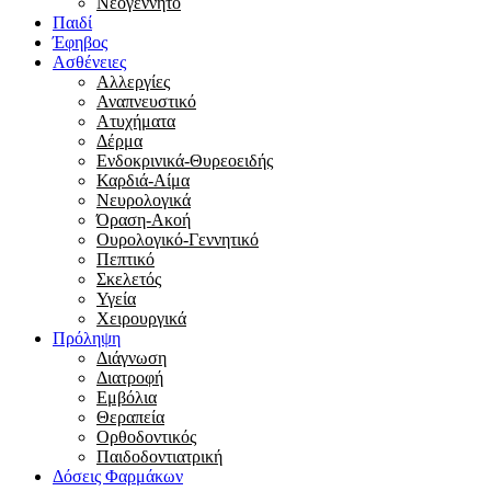
Νεογέννητο
Παιδί
Έφηβος
Ασθένειες
Αλλεργίες
Αναπνευστικό
Ατυχήματα
Δέρμα
Ενδοκρινικά-Θυρεοειδής
Καρδιά-Αίμα
Νευρολογικά
Όραση-Ακοή
Ουρολογικό-Γεννητικό
Πεπτικό
Σκελετός
Υγεία
Χειρουργικά
Πρόληψη
Διάγνωση
Διατροφή
Εμβόλια
Θεραπεία
Ορθοδοντικός
Παιδοδοντιατρική
Δόσεις Φαρμάκων