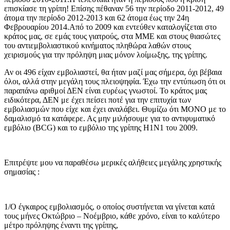
επισκίασε τη γρίπη! Επίσης πέθαναν 56 την περίοδο 2011-2012, 49
άτομα την περίοδο 2012-2013 και 62 άτομα έως την 24η
Φεβρουαρίου 2014.Από το 2009 και εντεύθεν καταλογίζεται στο
κράτος μας, σε εμάς τους γιατρούς, στα ΜΜΕ και στους θιασώτες
του αντιεμβολιαστικού κινήματος πληθώρα λαθών στους
χειρισμούς για την πρόληψη μιας μόνον λοίμωξης, της γρίπης.
Αν οι 496 είχαν εμβολιαστεί, θα ήταν μαζί μας σήμερα, όχι βέβαια
όλοι, αλλά στην μεγάλη τους πλειοψηφία. Έχω την εντύπωση ότι οι
παραπάνω αριθμοί ΔΕΝ είναι ευρέως γνωστοί. Το κράτος μας
ειδικότερα, ΔΕΝ με έχει πείσει ποτέ για την επιτυχία των
εμβολιασμών που είχε και έχει αναλάβει. Θυμίζω ότι MONO με το
δαμαλισμό τα κατάφερε. Ας μην μιλήσουμε για το αντιφυματικό
εμβόλιο (BCG) και το εμβόλιο της γρίπης Η1Ν1 του 2009.
Επιτρέψτε μου να παραθέσω μερικές αλήθειες μεγάλης χρηστικής
σημασίας :
1/Ο έγκαιρος εμβολιασμός, ο οποίος συστήνεται να γίνεται κατά
τους μήνες Οκτώβριο – Νοέμβριο, κάθε χρόνο, είναι το καλύτερο
μέτρο πρόληψης έναντι της γρίπης,