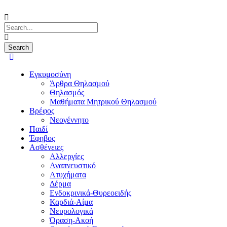
Εγκυμοσύνη
Άρθρα Θηλασμού
Θηλασμός
Μαθήματα Μητρικού Θηλασμού
Βρέφος
Νεογέννητο
Παιδί
Έφηβος
Ασθένειες
Αλλεργίες
Αναπνευστικό
Ατυχήματα
Δέρμα
Ενδοκρινικά-Θυρεοειδής
Καρδιά-Αίμα
Νευρολογικά
Όραση-Ακοή