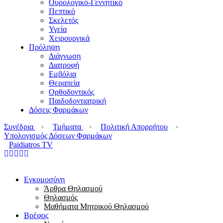
Ουρολογικό-Γεννητικό
Πεπτικό
Σκελετός
Υγεία
Χειρουργικά
Πρόληψη
Διάγνωση
Διατροφή
Εμβόλια
Θεραπεία
Ορθοδοντικός
Παιδοδοντιατρική
Δόσεις Φαρμάκων
Συνέδρια
·
Τμήματα
·
Πολιτική Απορρήτου
·
Υπολογισμός Δόσεων Φαρμάκων
Paidiatros TV
Εγκυμοσύνη
Άρθρα Θηλασμού
Θηλασμός
Μαθήματα Μητρικού Θηλασμού
Βρέφος