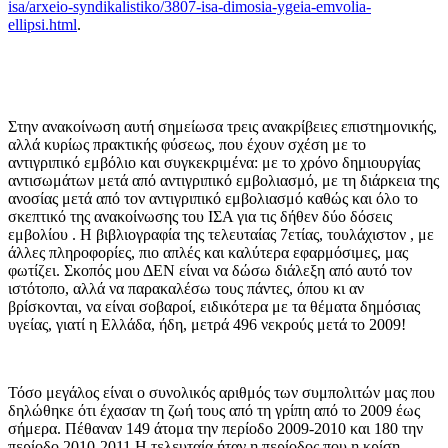
isa/arxeio-syndikalistiko/3807-isa-dimosia-ygeia-emvolia-
ellipsi.html
.
Στην ανακοίνωση αυτή σημείωσα τρεις ανακρίβειες επιστημονικής,
αλλά κυρίως πρακτικής φύσεως, που έχουν σχέση με το
αντιγριπικό εμβόλιο και συγκεκριμένα: με το χρόνο δημιουργίας
αντισωμάτων μετά από αντιγριπικό εμβολιασμό, με τη διάρκεια της
ανοσίας μετά από τον αντιγριπικό εμβολιασμό καθώς και όλο το
σκεπτικό της ανακοίνωσης του ΙΣΑ για τις δήθεν δύο δόσεις
εμβολίου . Η βιβλιογραφία της τελευταίας 7ετίας, τουλάχιστον , με
άλλες πληροφορίες, πιο απλές και καλύτερα εφαρμόσιμες, μας
φωτίζει. Σκοπός μου ΔΕΝ είναι να δώσω διάλεξη από αυτό τον
ιστότοπο, αλλά να παρακαλέσω τους πάντες, όπου κι αν
βρίσκονται, να είναι σοβαροί, ειδικότερα με τα θέματα δημόσιας
υγείας, γιατί η Ελλάδα, ήδη, μετρά 496 νεκρούς μετά το 2009!
Τόσο μεγάλος είναι ο συνολικός αριθμός των συμπολιτών μας που
δηλώθηκε ότι έχασαν τη ζωή τους από τη γρίπη από το 2009 έως
σήμερα. Πέθαναν 149 άτομα την περίοδο 2009-2010 και 180 την
περίοδο 2010-2011.Η τελευταία ήταν η περίοδος που η κρίση