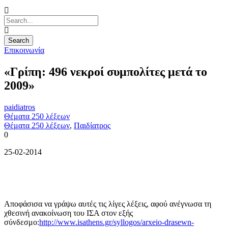
Επικοινωνία
«Γρίπη: 496 νεκροί συμπολίτες μετά το
2009»
paidiatros
Θέματα 250 λέξεων
Θέματα 250 λέξεων
,
Παιδίατρος
0
25-02-2014
Αποφάσισα να γράψω αυτές τις λίγες λέξεις, αφού ανέγνωσα τη
χθεσινή ανακοίνωση του ΙΣΑ στον εξής
σύνδεσμο:
http://www.isathens.gr/syllogos/arxeio-drasewn-