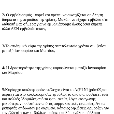
2/ Ο εμβολιασμός μπορεί και πρέπει να συνεχίζεται σε όλη τη
διάρκεια της περιόδου της γρίπης. Μακάρι να είχαμε εμβόλια στη
διάθεσή μας σήμερα για να εμβολιάσουμε όλους όσοι έπρεπε,
αλλά ΔΕΝ εμβολιάστηκαν,
3/Το επιδημικό κύμα της γρίπης στα τελευταία χρόνια συμβαίνει
μεταξύ Ιανουαρίου και Μαρτίου,
4/ Η δραστηριότητα της γρίπης κορυφώνεται μεταξύ Ιανουαρίου
και Μαρτίου,
5/Κυρίαρχο κυκλοφορούν στέλεχος είναι το Α(Η1Ν1)pdm09,που
περιέχεται στο κυκλοφορήσαν εμβόλιο, το οποίο απουσιάζει εδώ
και πολλές βδομάδες από τα φαρμακεία, λόγω εισαγωγής
μικρότερων ποσοτήτων από τις φαρμακευτικές εταιρείες. Αν τα
ρεπορτάζ απέδωσαν με ακρίβεια, κάποιες δηλώσεις αρμοδίων για
την έλλειψη των εμβολίων, υπάρχει πολύ μεγάλο πρόβλημα