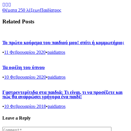
Θέματα 250 λέξεων
Παιδίατρος
Related Posts
Το πρώτο κούρεμα του παιδιού μου! σπίτι ή κομμωτήριο;
•
11 Φεβρουαρίου 2020
•
paidiatros
Τα οφέλη του ύπνου
•
10 Φεβρουαρίου 2020
•
paidiatros
Γαστρεντερίτιδα στα παιδιά: Τι είναι, τι να προσέξετε και
πώς θα αναρρώσει γρήγορα ένα παιδί!
•
10 Φεβρουαρίου 2018
•
paidiatros
Leave a Reply