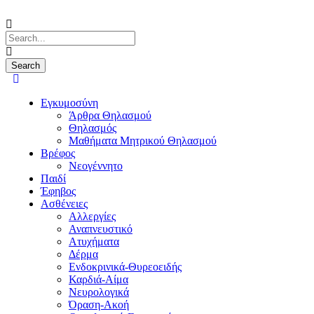
Εγκυμοσύνη
Άρθρα Θηλασμού
Θηλασμός
Μαθήματα Μητρικού Θηλασμού
Βρέφος
Νεογέννητο
Παιδί
Έφηβος
Ασθένειες
Αλλεργίες
Αναπνευστικό
Ατυχήματα
Δέρμα
Ενδοκρινικά-Θυρεοειδής
Καρδιά-Αίμα
Νευρολογικά
Όραση-Ακοή