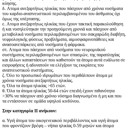
κύησης.
δ. Aτομα ανεξαρτήτως ηλικίας που πάσχουν από χρόνια νοσήματα
του καρδιο-αναπνευστικού περιλαμβανομένου του άσθματος όχι
όμως της υπέρτασης.
ε. Aτομα ανεξαρτήτως ηλικίας που έχουν τακτική παρακολούθηση
ή και νοσηλεύτηκαν την προηγούμενη χρονιά και πάσχουν από
μεταβολικά νοσήματα περιλαμβανομένων του σακχαρώδη διαβήτη,
νεφρολογικής φύσεως προβλή­ματα, αιμοσφαιρινοπάθειες και
ανασοανεπάρκειες από νοσήματα ή φάρμακα.
στ. Aτομα που πάσχουν από νοσήματα του νευρομυϊκού
συστήματος περιλαμβανομένων των σπασμών, της παραπληγίας
και άλλων καταστάσεων που καθιστούν τα άτομα αυτά ευάλωτα σε
εισροφήσεις ή αδυνατούν να ελέγ­ξουν τις εκκρίσεις του
αναπνευστικού συστήματος.
ζ. Όλο το προσωπικό ιδρυμάτων που περιθάλπουν άτομα με
χρόνια νοσήματα ανεξαρτήτως ηλικίας.
η. Όλα τα άτομα ηλικίας >65 ετών.
θ. Όλα τα άτομα ηλικίας 50-64 ετών επειδή έχουν πιθανότητα
>30% να πάσχουν από χρόνιο νόσημα διαγνωσμένο ή μη και που
τα εντάσσουν σε ομάδα υψηλού κινδύνου.
Στην κατηγορία II ανήκουν:
α. Υγιή άτομα του οικογενειακού περιβάλλοντος και υγιή άτομα
που φροντίζουν βρέφη – νήπια ηλικίας 0-59 μηνών και άτομα