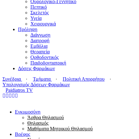
Ουρολογικό-Γεννητικό
Πεπτικό
Σκελετός
Υγεία
Χειρουργικά
Πρόληψη
Διάγνωση
Διατροφή
Εμβόλια
Θεραπεία
Ορθοδοντικός
Παιδοδοντιατρική
Δόσεις Φαρμάκων
Συνέδρια
·
Τμήματα
·
Πολιτική Απορρήτου
·
Υπολογισμός Δόσεων Φαρμάκων
Paidiatros TV
Εγκυμοσύνη
Άρθρα Θηλασμού
Θηλασμός
Μαθήματα Μητρικού Θηλασμού
Βρέφος