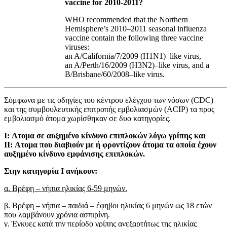
vaccine for 2010-2011?
WHO recommended that the Northern
Hemisphere’s 2010–2011 seasonal influenza
vaccine contain the following three vaccine
viruses:
an A/California/7/2009 (H1N1)–like virus,
an A/Perth/16/2009 (H3N2)–like virus, and a
B/Brisbane/60/2008–like virus.
Σύμφωνα με τις οδηγίες του κέντρου ελέγχου των νόσων (CDC)
και της συμβουλευτικής επιτροπής εμβολιασμών (ACIP) τα προς
εμβο­λιασμό άτομα χωρίσθηκαν σε δυο κατηγορίες.
Ι: Aτομα σε αυξημένο κίνδυνο επιπλοκών λόγω γρίπης και
II: Ατομα που διαβιούν με ή φροντίζουν άτομα τα οποία έχουν
αυξημένο κίνδυνο εμφάνισης επιπλοκών.
Στην κατηγορία Ι ανήκουν:
α. Βρέφη – νήπια ηλικίας 6-59 μηνών.
β. Βρέφη – νήπια – παιδιά – έφηβοι ηλικίας 6 μηνών ως 18 ετών
που λαμβά­νουν χρόνια ασπιρίνη.
γ. Έγκυες κατά την περίοδο γρίπης ανεξαρτήτως της ηλικίας