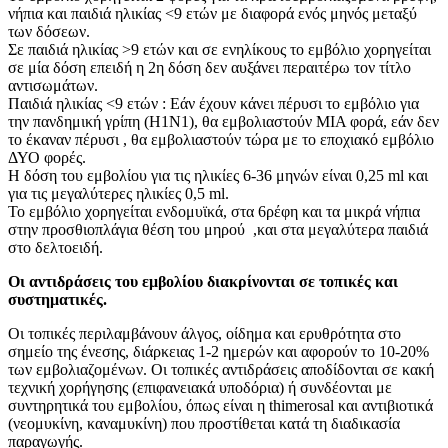
νήπια και παιδιά ηλικίας <9 ετών με διαφορά ενός μηνός μεταξύ
των δόσεων.
Σε παιδιά ηλικίας >9 ετών και σε ενηλίκους το εμβόλιο χορηγείται
σε μία δόση επειδή η 2η δόση δεν αυξάνει περαιτέρω τον τίτλο
αντισωμάτων.
Παιδιά ηλικίας <9 ετών : Εάν έχουν κάνει πέρυσι το εμβόλιο για
την πανδημική γρίπη (Η1Ν1), θα εμβολιαστούν ΜΙΑ φορά, εάν δεν
το έκαναν πέρυσι , θα εμβολιαστούν τώρα με το εποχιακό εμβόλιο
ΔΥΟ φορές.
Η δόση του εμβολίου για τις ηλικίες 6-36 μηνών είναι 0,25 ml και
για τις μεγαλύτερες ηλικίες 0,5 ml.
To εμβόλιο χορηγείται ενδομυϊκά, στα 6ρέφη και τα μικρά νήπια
στην προσθιοπλάγια θέση του μηρού ,και στα μεγαλύτερα παιδιά
στο δελτοειδή.
Οι αντιδράσεις του εμβολίου διακρίνονται σε τοπικές και
συστηματικές.
Οι τοπικές περιλαμβάνουν άλγος, οίδημα και ερυθρότητα στο
σημείο της ένεσης, διάρκειας 1-2 ημερών και αφορούν το 10-20%
των εμβολιαζομένων. Οι τοπικές αντιδράσεις αποδίδονται σε κακή
τεχνική χορήγησης (επιφανειακά υποδόρια) ή συνδέονται με
συντηρητικά του εμβολίου, όπως είναι η thimerosal και αντιβιοτι­κά
(νεομυκίνη, καναμυκίνη) που προστίθεται κατά τη διαδικασία
παραγωγής.