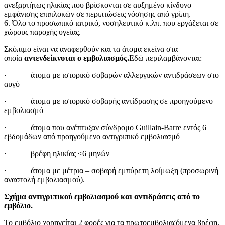
ανεξαρτήτως ηλικίας που βρίσκονται σε αυξημένο κίνδυνο
εμφάνισης επιπλοκών σε περιπτώσεις νόσησης από γρίπη.
6. Όλο το προσωπικό ιατρικό, νοσηλευτικό κ.λπ. που εργάζεται σε
χώρους παροχής υγείας.
Σκόπιμο είναι να αναφερθούν και τα άτομα εκείνα στα
οποία
αντενδείκνυται ο εμβολιασμός.
Εδώ περιλαμβάνονται:
· άτομα με ιστορικό σοβαρών αλλεργικών αντιδράσεων στο
αυγό
· άτομα με ιστορικό σοβαρής αντίδρασης σε προηγούμενο
εμβολιασμό
· άτομα που ανέπτυξαν σύνδρομο Guillain-Barre εντός 6
εβδομάδων από προηγούμενο αντιγριπικό εμβολιασμό
· βρέφη ηλικίας <6 μηνών
· άτομα με μέτρια – σοβαρή εμπύρετη λοίμωξη (προσωρινή
αναστολή εμβολιασμού).
Σχήμα αντιγριπικού εμβολιασμού και αντιδράσεις από το
εμβόλιο.
Το εμβόλιο χορηγείται 2 φορές για τα πρωτοεμβολιαζόμενα βρέφη,