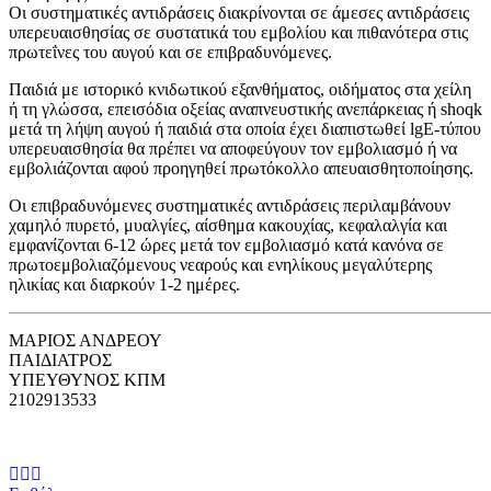
Οι συστηματικές αντιδράσεις διακρίνονται σε άμεσες αντιδράσεις
υπερευαι­σθησίας σε συστατικά του εμβολίου και πιθανότερα στις
πρωτεΐνες του αυγού και σε επιβραδυνόμενες.
Παιδιά με ιστορικό κνιδωτικού εξανθήματος, οιδήματος στα χείλη
ή τη γλώσσα, επεισόδια οξείας αναπνευστικής ανεπάρκειας ή shoqk
μετά τη λήψη αυγού ή παιδιά στα οποία έχει διαπιστωθεί lgE-τύπου
υπερευαι­σθησία θα πρέπει να αποφεύγουν τον εμβολιασμό ή να
εμβολιάζονται αφού προηγηθεί πρωτόκολλο απευαισθητοποίησης.
Οι επιβραδυνόμενες συστηματικές αντιδράσεις περιλαμβάνουν
χαμηλό πυρετό, μυαλγίες, αίσθημα κακουχίας, κεφαλαλγία και
εμφανίζονται 6-12 ώρες μετά τον εμβολιασμό κατά κανόνα σε
πρωτοεμβολιαζόμενους νεαρούς και ενηλίκους μεγαλύτερης
ηλικίας και διαρκούν 1-2 ημέρες.
ΜΑΡΙΟΣ ΑΝΔΡΕΟΥ
ΠΑΙΔΙΑΤΡΟΣ
ΥΠΕΥΘΥΝΟΣ ΚΠΜ
2102913533