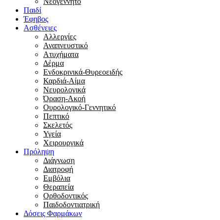
Νεογέννητο
Παιδί
Έφηβος
Ασθένειες
Αλλεργίες
Αναπνευστικό
Ατυχήματα
Δέρμα
Ενδοκρινικά-Θυρεοειδής
Καρδιά-Αίμα
Νευρολογικά
Όραση-Ακοή
Ουρολογικό-Γεννητικό
Πεπτικό
Σκελετός
Υγεία
Χειρουργικά
Πρόληψη
Διάγνωση
Διατροφή
Εμβόλια
Θεραπεία
Ορθοδοντικός
Παιδοδοντιατρική
Δόσεις Φαρμάκων