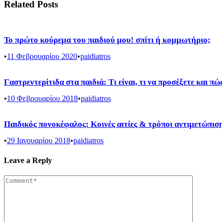
Related Posts
Το πρώτο κούρεμα του παιδιού μου! σπίτι ή κομμωτήριο;
•
11 Φεβρουαρίου 2020
•
paidiatros
Γαστρεντερίτιδα στα παιδιά: Τι είναι, τι να προσέξετε και π
•
10 Φεβρουαρίου 2018
•
paidiatros
Παιδικός πονοκέφαλος: Κοινές αιτίες & τρόποι αντιμετώπισ
•
29 Ιανουαρίου 2018
•
paidiatros
Leave a Reply