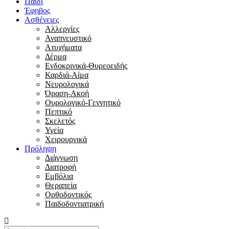
Παιδί
Έφηβος
Ασθένειες
Αλλεργίες
Αναπνευστικό
Ατυχήματα
Δέρμα
Ενδοκρινικά-Θυρεοειδής
Καρδιά-Αίμα
Νευρολογικά
Όραση-Ακοή
Ουρολογικό-Γεννητικό
Πεπτικό
Σκελετός
Υγεία
Χειρουργικά
Πρόληψη
Διάγνωση
Διατροφή
Εμβόλια
Θεραπεία
Ορθοδοντικός
Παιδοδοντιατρική