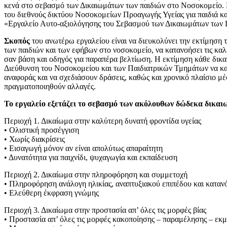
κενά στο σεβασμό των Δικαιωμάτων των παιδιών στο Νοσοκομείο.
του διεθνούς δικτύου Νοσοκομείων Προαγωγής Υγείας για παιδιά κ
«Εργαλείο Αυτο-αξιολόγησης του Σεβασμού των Δικαιωμάτων των 
Σκοπός
του ανωτέρω εργαλείου είναι να διευκολύνει την εκτίμηση
των παιδιών και των εφήβων στο νοσοκομείο, να κατανοήσει τις καλ
σαν βάση και οδηγός για παραπέρα βελτίωση. Η εκτίμηση κάθε δικα
Διεύθυνση του Νοσοκομείου και των Παιδιατρικών Τμημάτων να κ
αναφοράς και να σχεδιάσουν δράσεις, καθώς και χρονικό πλαίσιο μέ
πραγματοποιηθούν αλλαγές.
Το εργαλείο εξετάζει το σεβασμό των ακόλουθων δώδεκα δικα
Περιοχή 1. Δικαίωμα στην καλύτερη δυνατή φροντίδα υγείας
• Ολιστική προσέγγιση
• Χωρίς διακρίσεις
• Εισαγωγή μόνον αν είναι απολύτως απαραίτητη
• Δυνατότητα για παιχνίδι, ψυχαγωγία και εκπαίδευση
Περιοχή 2. Δικαίωμα στην πληροφόρηση και συμμετοχή
• Πληροφόρηση ανάλογη ηλικίας, αναπτυξιακού επιπέδου και καταν
• Ελεύθερη έκφραση γνώμης
Περιοχή 3. Δικαίωμα στην προστασία απ’ όλες τις μορφές βίας
• Προστασία απ’ όλες τις μορφές κακοποίησης – παραμέλησης – εκ