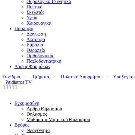
Ουρολογικό-Γεννητικό
Πεπτικό
Σκελετός
Υγεία
Χειρουργικά
Πρόληψη
Διάγνωση
Διατροφή
Εμβόλια
Θεραπεία
Ορθοδοντικός
Παιδοδοντιατρική
Δόσεις Φαρμάκων
Συνέδρια
·
Τμήματα
·
Πολιτική Απορρήτου
·
Υπολογισμ
Paidiatros TV
Εγκυμοσύνη
Άρθρα Θηλασμού
Θηλασμός
Μαθήματα Μητρικού Θηλασμού
Βρέφος
Νεογέννητο