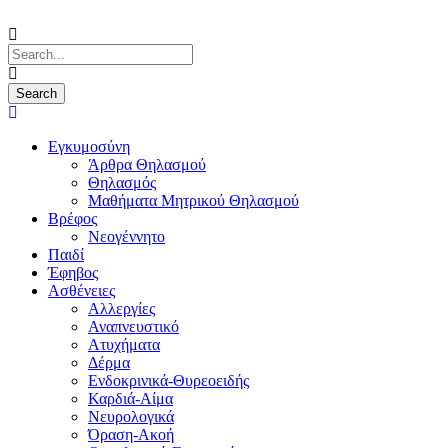
Εγκυμοσύνη
Άρθρα Θηλασμού
Θηλασμός
Μαθήματα Μητρικού Θηλασμού
Βρέφος
Νεογέννητο
Παιδί
Έφηβος
Ασθένειες
Αλλεργίες
Αναπνευστικό
Ατυχήματα
Δέρμα
Ενδοκρινικά-Θυρεοειδής
Καρδιά-Αίμα
Νευρολογικά
Όραση-Ακοή