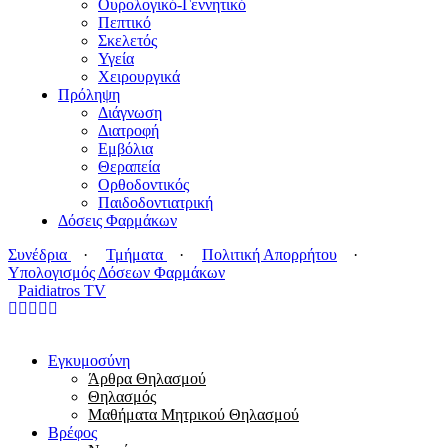
Ουρολογικό-Γεννητικό
Πεπτικό
Σκελετός
Υγεία
Χειρουργικά
Πρόληψη
Διάγνωση
Διατροφή
Εμβόλια
Θεραπεία
Ορθοδοντικός
Παιδοδοντιατρική
Δόσεις Φαρμάκων
Συνέδρια
·
Τμήματα
·
Πολιτική Απορρήτου
·
Υπολογισμός Δόσεων Φαρμάκων
Paidiatros TV
Εγκυμοσύνη
Άρθρα Θηλασμού
Θηλασμός
Μαθήματα Μητρικού Θηλασμού
Βρέφος