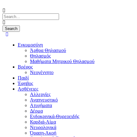
Εγκυμοσύνη
Άρθρα Θηλασμού
Θηλασμός
Μαθήματα Μητρικού Θηλασμού
Βρέφος
Νεογέννητο
Παιδί
Έφηβος
Ασθένειες
Αλλεργίες
Αναπνευστικό
Ατυχήματα
Δέρμα
Ενδοκρινικά-Θυρεοειδής
Καρδιά-Αίμα
Νευρολογικά
Όραση-Ακοή