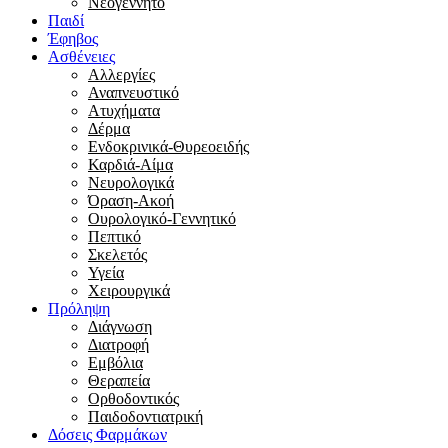
Νεογέννητο
Παιδί
Έφηβος
Ασθένειες
Αλλεργίες
Αναπνευστικό
Ατυχήματα
Δέρμα
Ενδοκρινικά-Θυρεοειδής
Καρδιά-Αίμα
Νευρολογικά
Όραση-Ακοή
Ουρολογικό-Γεννητικό
Πεπτικό
Σκελετός
Υγεία
Χειρουργικά
Πρόληψη
Διάγνωση
Διατροφή
Εμβόλια
Θεραπεία
Ορθοδοντικός
Παιδοδοντιατρική
Δόσεις Φαρμάκων