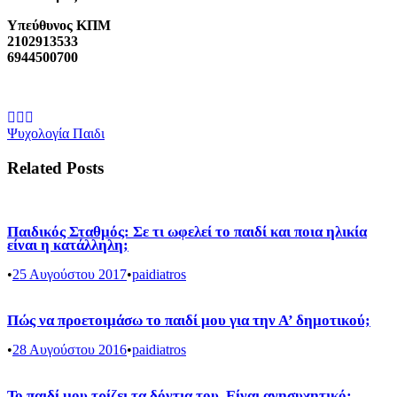
Υπεύθυνος ΚΠΜ
2102913533
6944500700
Ψυχολογία Παιδι
Related Posts
Παιδικός Σταθμός: Σε τι ωφελεί το παιδί και ποια ηλικία
είναι η κατάλληλη;
•
25 Αυγούστου 2017
•
paidiatros
Πώς να προετοιμάσω το παιδί μου για την Α’ δημοτικού;
•
28 Αυγούστου 2016
•
paidiatros
Το παιδί μου τρίζει τα δόντια του. Είναι ανησυχητικό;