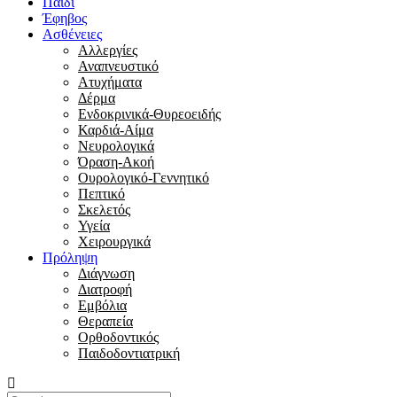
Παιδί
Έφηβος
Ασθένειες
Αλλεργίες
Αναπνευστικό
Ατυχήματα
Δέρμα
Ενδοκρινικά-Θυρεοειδής
Καρδιά-Αίμα
Νευρολογικά
Όραση-Ακοή
Ουρολογικό-Γεννητικό
Πεπτικό
Σκελετός
Υγεία
Χειρουργικά
Πρόληψη
Διάγνωση
Διατροφή
Εμβόλια
Θεραπεία
Ορθοδοντικός
Παιδοδοντιατρική