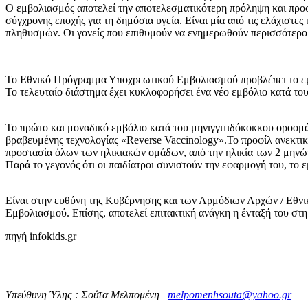
Ο εμβολιασμός αποτελεί την αποτελεσματικότερη πρόληψη και προστ
σύγχρονης εποχής για τη δημόσια υγεία. Είναι μία από τις ελάχιστες
πληθυσμών. Οι γονείς που επιθυμούν να ενημερωθούν περισσότερο σ
Το Εθνικό Πρόγραμμα Υποχρεωτικού Εμβολιασμού προβλέπει το εμβό
Το τελευταίο διάστημα έχει κυκλοφορήσει ένα νέο εμβόλιο κατά το
Το πρώτο και μοναδικό εμβόλιο κατά του μηνιγγιτιδόκοκκου οροομά
βραβευμένης τεχνολογίας «Reverse Vaccinology».Το προφίλ ανεκτικό
προστασία όλων των ηλικιακών ομάδων, από την ηλικία των 2 μηνώ
Παρά το γεγονός ότι οι παιδίατροι συνιστούν την εφαρμογή του, τ
Είναι στην ευθύνη της Κυβέρνησης και των Αρμόδιων Αρχών / Εθνι
Εμβολιασμού. Επίσης, αποτελεί επιτακτική ανάγκη η ένταξή του στη
πηγή infokids.gr
Υπεύθυνη Ύλης : Σούτα Μελπομένη
melpomenhsouta@yahoo.gr