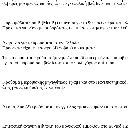
σοβαρές μόνιμες αναπηρίες, όπως εγκεφαλική βλάβη, επιληπτικούς 
Ηοροομάδα τύπου Β (MenB) ευθύνεται για το 90% των περιστατικών
Πρόκειται για νόσο με σοβαρότατες επιπτώσεις στην υγεία του πλη
Ανησυχία για τα κρούσματα στην Ελλάδα
Πρόσφατα είχαμε τέσσερα (4) σοβαρά κρούσματα:
Το πιο πρόσφατο κρούσμα ήταν με ένα παιδί που εμφάνισε μικροβ
υγεία του παρουσίασε βελτίωση και το παιδί γύρισε σπίτι του.
Κρούσμα μικροβιακής μηνιγγίτιδας είχαμε και στο Πανεπιστημιακό
άτυχη γυναίκα δυστυχώς κατέληξε.
Ακόμα, δύο (2) κρούσματα μηνιγγίτιδας εμφανίστηκαν και στο στρα
Επιτακτική ανάγκη η ένταξη του μοναδικού εμβολίου στο Εθνικό