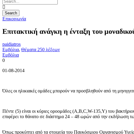
Επικοινωνία
Επιτακτική ανάγκη η ένταξη του μοναδικο
paidiatros
Εμβόλια
,
Θέματα 250 λέξεων
Εμβόλια
0
01-08-2014
Όλες οι ηλικιακές ομάδες μπορούν να προσβληθούν από τη μηνιγγιτ
Πέντε (5) είναι οι κύριες οροομάδες (Α,Β,C,W-135,Y) του βακτήριου
επιφέρει το θάνατο σε διάστημα 24 – 48 ωρών από την εκδήλωση τω
Όπως προκύπτει από τα στοιχεία του Παγκόσμιου Οργανισμού Υγείας