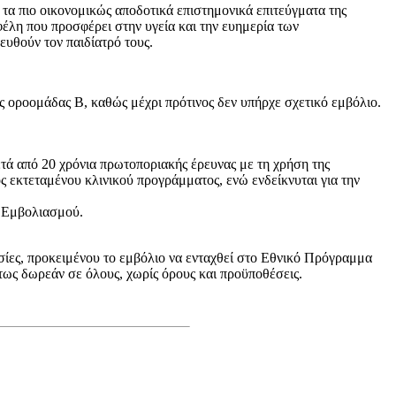
τα πιο οικονομικώς αποδοτικά επιστημονικά επιτεύγματα της
οφέλη που προσφέρει στην υγεία και την ευημερία των
υθούν τον παιδίατρό τους.
 οροομάδας Β, καθώς μέχρι πρότινος δεν υπήρχε σχετικό εμβόλιο.
τά από 20 χρόνια πρωτοποριακής έρευνας με τη χρήση της
ς εκτεταμένου κλινικού προγράμματος, ενώ ενδείκνυται για την
ύ Εμβολιασμού.
σίες, προκειμένου το εμβόλιο να ενταχθεί στο Εθνικό Πρόγραμμα
τως δωρεάν σε όλους, χωρίς όρους και προϋποθέσεις.