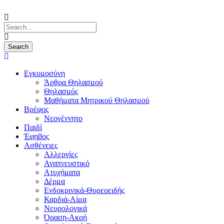
Εγκυμοσύνη
Άρθρα Θηλασμού
Θηλασμός
Μαθήματα Μητρικού Θηλασμού
Βρέφος
Νεογέννητο
Παιδί
Έφηβος
Ασθένειες
Αλλεργίες
Αναπνευστικό
Ατυχήματα
Δέρμα
Ενδοκρινικά-Θυρεοειδής
Καρδιά-Αίμα
Νευρολογικά
Όραση-Ακοή