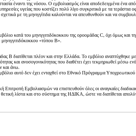
ασία έναντι της νόσου. Ο εμβολιασμός είναι αποδεδειγμένα ένα από 
 υπηρεσίες υγείας που κοστίζει πολύ λίγο συγκριτικά με τα τεράστια 
χετικά με τη μηνιγγίτιδα καλούνται να απευθυνθούν και να συμβουλε
λιο κατά του μηνιγγιτιδόκοκκου της οροομάδας C, όχι όμως και της
υ μηνιγγιτιδόκοκκου «τύπου Β».
δας Β διατίθεται πλέον και στην Ελλάδα. Το εμβόλιο αναπτύχθηκε με
τητας και ανοσογονικότητας που διαθέτει έχει τεκμηριωθεί μέσω ενό
ν και άνω.
ο εμβόλιο αυτό δεν έχει ενταχθεί στο Εθνικό Πρόγραμμα Υποχρεωτικο
κή Επιτροπή Εμβολιασμών να επισπευθούν όλες οι αναγκαίες διαδικα
 θετική λίστα και στο σύστημα της ΗΔΙΚΑ, ώστε να διατίθεται απολύ