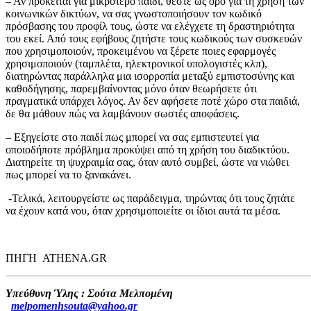
– Αν πρόκειται για μικρότερο παιδί, θέστε ως ορό για τη χρήση των
κοινωνικών δικτύων, να σας γνωστοποιήσουν τον κωδικό
πρόσβασης του προφίλ τους, ώστε να ελέγχετε τη δραστηριότητα
του εκεί. Από τους εφήβους ζητήστε τους κωδικούς των συσκευών
που χρησιμοποιούν, προκειμένου να ξέρετε ποιες εφαρμογές
χρησιμοποιούν (ταμπλέτα, ηλεκτρονικοί υπολογιστές κλπ),
διατηρώντας παράλληλα μια ισορροπία μεταξύ εμπιστοσύνης και
καθοδήγησης, παρεμβαίνοντας μόνο όταν θεωρήσετε ότι
πραγματικά υπάρχει λόγος. Αν δεν αφήσετε ποτέ χώρο στα παιδιά,
δε θα μάθουν πώς να λαμβάνουν σωστές αποφάσεις.
– Εξηγείστε στο παιδί πως μπορεί να σας εμπιστευτεί για
οποιοδήποτε πρόβλημα προκύψει από τη χρήση του διαδικτύου.
Διατηρείτε τη ψυχραιμία σας, όταν αυτό συμβεί, ώστε να νιώθει
πως μπορεί να το ξανακάνει.
-Τελικά, λειτουργείστε ως παράδειγμα, τηρώντας ότι τους ζητάτε
να έχουν κατά νου, όταν χρησιμοποιείτε οι ίδιοι αυτά τα μέσα.
ΠΗΓΗ ATHENA.GR
Υπεύθυνη Ύλης : Σούτα Μελπομένη
melpomenhsouta@yahoo.gr