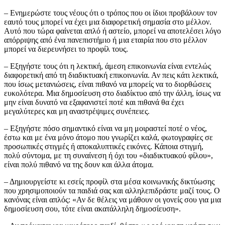
– Ενημερώστε τους νέους ότι ο τρόπος που οι ίδιοι προβάλουν τον
εαυτό τους μπορεί να έχει μια διαφορετική σημασία στο μέλλον.
Αυτό που τώρα φαίνεται απλό ή αστείο, μπορεί να αποτελέσει λόγο
απόρριψης από ένα πανεπιστήμιο ή μια εταιρία που στο μέλλον
μπορεί να διερευνήσει το προφίλ τους.
– Εξηγήστε τους ότι η λεκτική, άμεση επικοινωνία είναι εντελώς
διαφορετική από τη διαδικτυακή επικοινωνία. Αν πεις κάτι λεκτικά,
που ίσως μετανιώσεις, είναι πιθανό να μπορείς να το διορθώσεις
ευκολότερα. Μια δημοσίευση στο διαδίκτυο από την άλλη, ίσως να
μην είναι δυνατό να εξαφανιστεί ποτέ και πιθανά θα έχει
μεγαλύτερες και μη αναστρέψιμες συνέπειες.
– Εξηγήστε πόσο σημαντικό είναι να μη μοιραστεί ποτέ ο νέος,
έστω και με ένα μόνο άτομο που γνωρίζει καλά, φωτογραφίες σε
προσωπικές στιγμές ή αποκαλυπτικές εικόνες. Κάποια στιγμή,
πολύ σύντομα, με τη συναίνεση ή όχι του «διαδικτυακού φίλου»,
είναι πολύ πιθανό να της δουν και άλλα άτομα.
– Δημιουργείστε κι εσείς προφίλ στα μέσα κοινωνικής δικτύωσης
που χρησιμοποιούν τα παιδιά σας και αλληλεπιδράστε μαζί τους. Ο
κανόνας είναι απλός: «Αν δε θέλεις να μάθουν οι γονείς σου για μια
δημοσίευση σου, τότε είναι ακατάλληλη δημοσίευση».