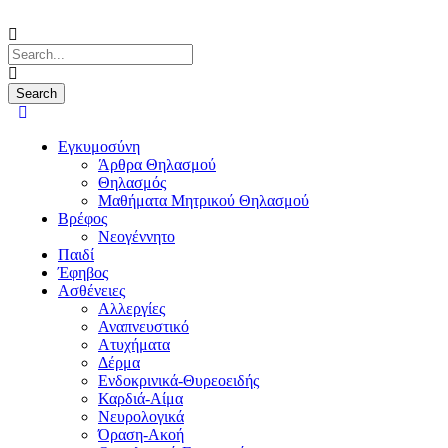
Εγκυμοσύνη
Άρθρα Θηλασμού
Θηλασμός
Μαθήματα Μητρικού Θηλασμού
Βρέφος
Νεογέννητο
Παιδί
Έφηβος
Ασθένειες
Αλλεργίες
Αναπνευστικό
Ατυχήματα
Δέρμα
Ενδοκρινικά-Θυρεοειδής
Καρδιά-Αίμα
Νευρολογικά
Όραση-Ακοή