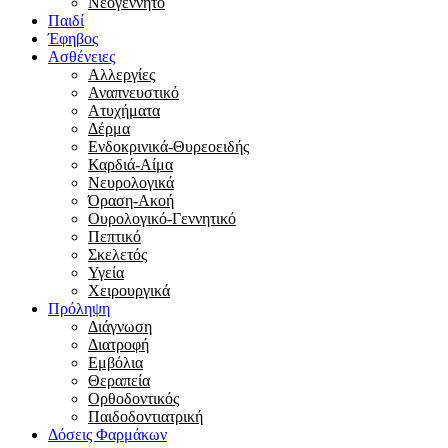
Νεογέννητο
Παιδί
Έφηβος
Ασθένειες
Αλλεργίες
Αναπνευστικό
Ατυχήματα
Δέρμα
Ενδοκρινικά-Θυρεοειδής
Καρδιά-Αίμα
Νευρολογικά
Όραση-Ακοή
Ουρολογικό-Γεννητικό
Πεπτικό
Σκελετός
Υγεία
Χειρουργικά
Πρόληψη
Διάγνωση
Διατροφή
Εμβόλια
Θεραπεία
Ορθοδοντικός
Παιδοδοντιατρική
Δόσεις Φαρμάκων