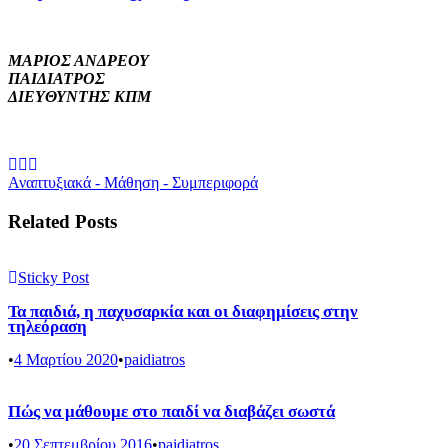
ΜΑΡΙΟΣ ΑΝΔΡΕΟΥ
ΠΑΙΔΙΑΤΡΟΣ
ΔΙΕΥΘΥΝΤΗΣ ΚΠΜ
Αναπτυξιακά - Μάθηση - Συμπεριφορά
Related Posts
Sticky Post
Τα παιδιά, η παχυσαρκία και οι διαφημίσεις στην
τηλεόραση
•
4 Μαρτίου 2020
•
paidiatros
Πώς να μάθουμε στο παιδί να διαβάζει σωστά
•
20 Σεπτεμβρίου 2016
•
paidiatros