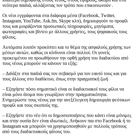
νεότερα παιδιά, αλλάζοντας τον τρόπο που επικοινωνούν .
Οι νέοι εγγράφονται στα διάφορα μέσα (Facebook, Twitter,
Instagram, YouTube, Ask.fm, Skype κλπ), δημιουργούν το προφίλ
τους και μοιράζονται προσωπικές πληροφορίες, μηνύματα,
φωτογραφίες και βίντεο με άλλους χρήστες, τους ψηφιακούς τους
φίλους.
Αυτόματα λοιπόν προκύπτει και το θέμα της ασφαλούς χρήσης των
μέσων αυτών, καθώς οι κίνδυνοι είναι πολλοί. Οι γονείς
προκειμένου να προωθήσουν την ορθή χρήση του διαδικτύου από
τους νέους μπορούν να κάνουν τα εξής:
– Διδάξτε στα παιδιά σας τον σεβασμό για τον εαυτό τους και για
τους άλλους στο διαδίκτυο, όπως στην πραγματική ζωή
– Εξηγήστε πόσο σημαντικό είναι οι διαδικτυακοί τους φίλοι να
είναι μόνο άτομα που γνωρίζουν στην πραγματικότητα.
Ενημερώστε τους νέους για την ανεξέλεγκτη δημιουργία ψεύτικων
προφίλ και τους σκοπούς της.
– Εξηγήστε στο νέο ότι οι δημοσιοποιήσεις που κάνει είναι μόνιμες
και στην ουσία δεν είναι ιδιωτικές. Ανήκουν πια στο Facebook ή το
Instagram και μπορούν να χρησιμοποιηθούν με πολλούς τρόπους
από τους διαδικτυακούς φίλους του.