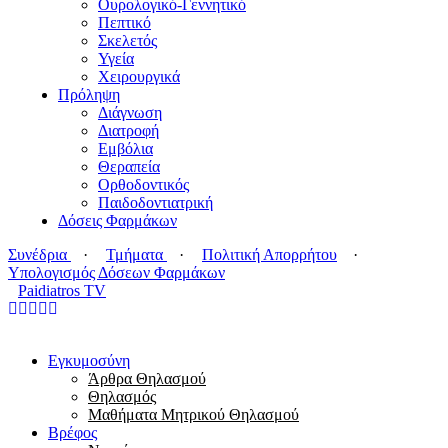
Ουρολογικό-Γεννητικό
Πεπτικό
Σκελετός
Υγεία
Χειρουργικά
Πρόληψη
Διάγνωση
Διατροφή
Εμβόλια
Θεραπεία
Ορθοδοντικός
Παιδοδοντιατρική
Δόσεις Φαρμάκων
Συνέδρια
·
Τμήματα
·
Πολιτική Απορρήτου
·
Υπολογισμός Δόσεων Φαρμάκων
Paidiatros TV
Εγκυμοσύνη
Άρθρα Θηλασμού
Θηλασμός
Μαθήματα Μητρικού Θηλασμού
Βρέφος