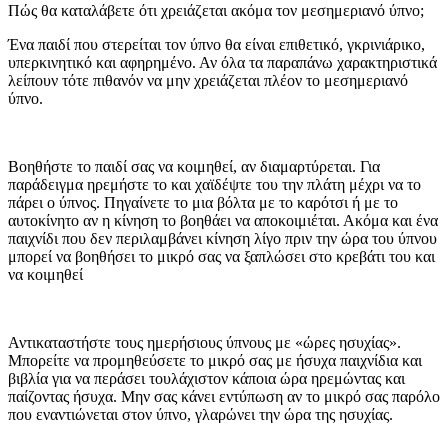
Πώς θα καταλάβετε ότι χρειάζεται ακόμα τον μεσημεριανό ύπνο;
Ένα παιδί που στερείται τον ύπνο θα είναι επιθετικό, γκρινιάρικο,
υπερκινητικό και αφηρημένο. Αν όλα τα παραπάνω χαρακτηριστικά
λείπουν τότε πιθανόν να μην χρειάζεται πλέον το μεσημεριανό
ύπνο.
Βοηθήστε το παιδί σας να κοιμηθεί, αν διαμαρτύρεται. Για
παράδειγμα ηρεμήστε το και χαϊδέψτε του την πλάτη μέχρι να το
πάρει ο ύπνος. Πηγαίνετε το μια βόλτα με το καρότσι ή με το
αυτοκίνητο αν η κίνηση το βοηθάει να αποκοιμιέται. Ακόμα και ένα
παιχνίδι που δεν περιλαμβάνει κίνηση λίγο πριν την ώρα του ύπνου
μπορεί να βοηθήσει το μικρό σας να ξαπλώσει στο κρεβάτι του και
να κοιμηθεί
Αντικαταστήστε τους ημερήσιους ύπνους με «ώρες ησυχίας».
Μπορείτε να προμηθεύσετε το μικρό σας με ήσυχα παιχνίδια και
βιβλία για να περάσει τουλάχιστον κάποια ώρα ηρεμώντας και
παίζοντας ήσυχα. Μην σας κάνει εντύπωση αν το μικρό σας παρόλο
που εναντιώνεται στον ύπνο, γλαρώνει την ώρα της ησυχίας.