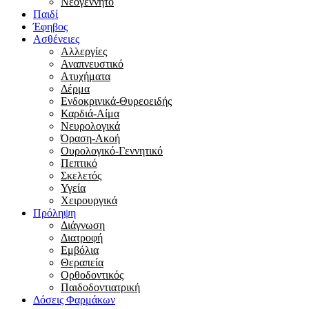
Νεογέννητο
Παιδί
Έφηβος
Ασθένειες
Αλλεργίες
Αναπνευστικό
Ατυχήματα
Δέρμα
Ενδοκρινικά-Θυρεοειδής
Καρδιά-Αίμα
Νευρολογικά
Όραση-Ακοή
Ουρολογικό-Γεννητικό
Πεπτικό
Σκελετός
Υγεία
Χειρουργικά
Πρόληψη
Διάγνωση
Διατροφή
Εμβόλια
Θεραπεία
Ορθοδοντικός
Παιδοδοντιατρική
Δόσεις Φαρμάκων