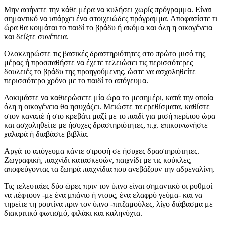
Μην αφήνετε την κάθε μέρα να κυλήσει χωρίς πρόγραμμα. Είναι
σημαντικό να υπάρχει ένα στοιχειώδες πρόγραμμα. Αποφασίστε τι
ώρα θα κοιμάται το παιδί το βράδυ ή ακόμα και όλη η οικογένεια
και δείξτε συνέπεια.
Ολοκληρώστε τις βασικές δραστηριότητες στο πρώτο μισό της
μέρας ή προσπαθήστε να έχετε τελειώσει τις περισσότερες
δουλειές το βράδυ της προηγούμενης, ώστε να ασχοληθείτε
περισσότερο χρόνο με το παιδί το απόγευμα.
Δοκιμάστε να καθιερώσετε μία ώρα το μεσημέρι, κατά την οποία
όλη η οικογένεια θα ησυχάζει. Μειώστε τα ερεθίσματα, καθίστε
στον καναπέ ή στο κρεβάτι μαζί με το παιδί για μισή περίπου ώρα
και ασχοληθείτε με ήσυχες δραστηριότητες, π.χ. επικοινωνήστε
χαλαρά ή διαβάστε βιβλία.
Αργά το απόγευμα κάντε στροφή σε ήσυχες δραστηριότητες.
Ζωγραφική, παιχνίδι κατασκευών, παιχνίδι με τις κούκλες,
αποφεύγοντας τα ζωηρά παιχνίδια που ανεβάζουν την αδρεναλίνη.
Τις τελευταίες δύο ώρες πριν τον ύπνο είναι σημαντικό οι ρυθμοί
να πέφτουν -με ένα μπάνιο ή ντους, ένα ελαφρύ γεύμα- και να
τηρείτε τη ρουτίνα πριν τον ύπνο -πιτζαμούλες, λίγο διάβασμα με
διακριτικό φωτισμό, φιλάκι και καληνύχτα.