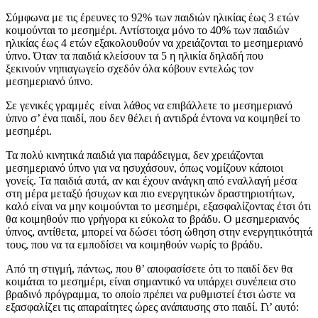
Σύμφωνα με τις έρευνες το 92% των παιδιών ηλικίας έως 3 ετών
κοιμούνται το μεσημέρι. Αντίστοιχα μόνο το 40% των παιδιών
ηλικίας έως 4 ετών εξακολουθούν να χρειάζονται το μεσημεριανό
ύπνο. Όταν τα παιδιά κλείσουν τα 5 η ηλικία δηλαδή που
ξεκινούν νηπιαγωγείο σχεδόν όλα κόβουν εντελώς τον
μεσημεριανό ύπνο.
Σε γενικές γραμμές είναι λάθος να επιβάλλετε το μεσημεριανό
ύπνο σ’ ένα παιδί, που δεν θέλει ή αντιδρά έντονα να κοιμηθεί το
μεσημέρι.
Τα πολύ κινητικά παιδιά για παράδειγμα, δεν χρειάζονται
μεσημεριανό ύπνο για να ησυχάσουν, όπως νομίζουν κάποιοι
γονείς. Τα παιδιά αυτά, αν και έχουν ανάγκη από εναλλαγή μέσα
στη μέρα μεταξύ ήσυχων και πιο ενεργητικών δραστηριοτήτων,
καλό είναι να μην κοιμούνται το μεσημέρι, εξασφαλίζοντας έτσι ότι
θα κοιμηθούν πιο γρήγορα κι εύκολα το βράδυ. Ο μεσημεριανός
ύπνος, αντίθετα, μπορεί να δώσει τόση ώθηση στην ενεργητικότητά
τους, που να τα εμποδίσει να κοιμηθούν νωρίς το βράδυ.
Από τη στιγμή, πάντως, που θ’ αποφασίσετε ότι το παιδί δεν θα
κοιμάται το μεσημέρι, είναι σημαντικό να υπάρχει συνέπεια στο
βραδινό πρόγραμμα, το οποίο πρέπει να ρυθμιστεί έτσι ώστε να
εξασφαλίζει τις απαραίτητες ώρες ανάπαυσης στο παιδί. Γι’ αυτό: