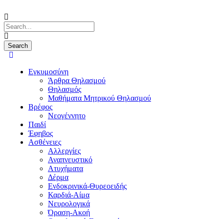
Εγκυμοσύνη
Άρθρα Θηλασμού
Θηλασμός
Μαθήματα Μητρικού Θηλασμού
Βρέφος
Νεογέννητο
Παιδί
Έφηβος
Ασθένειες
Αλλεργίες
Αναπνευστικό
Ατυχήματα
Δέρμα
Ενδοκρινικά-Θυρεοειδής
Καρδιά-Αίμα
Νευρολογικά
Όραση-Ακοή