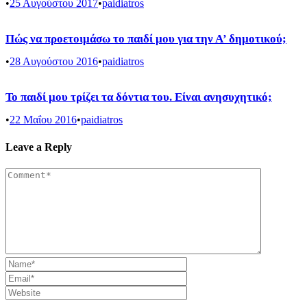
•
25 Αυγούστου 2017
•
paidiatros
Πώς να προετοιμάσω το παιδί μου για την Α’ δημοτικού;
•
28 Αυγούστου 2016
•
paidiatros
Το παιδί μου τρίζει τα δόντια του. Είναι ανησυχητικό;
•
22 Μαΐου 2016
•
paidiatros
Leave a Reply