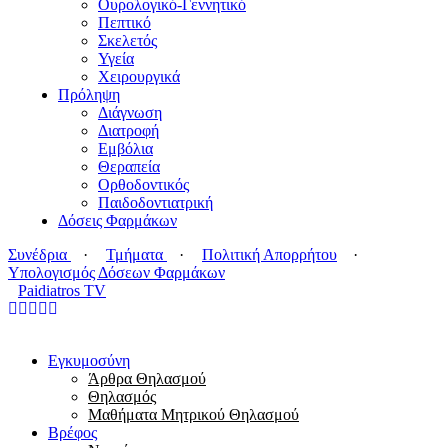
Ουρολογικό-Γεννητικό
Πεπτικό
Σκελετός
Υγεία
Χειρουργικά
Πρόληψη
Διάγνωση
Διατροφή
Εμβόλια
Θεραπεία
Ορθοδοντικός
Παιδοδοντιατρική
Δόσεις Φαρμάκων
Συνέδρια
·
Τμήματα
·
Πολιτική Απορρήτου
·
Υπολογισμός Δόσεων Φαρμάκων
Paidiatros TV
Εγκυμοσύνη
Άρθρα Θηλασμού
Θηλασμός
Μαθήματα Μητρικού Θηλασμού
Βρέφος