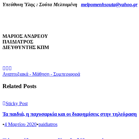
Υπεύθυνη Ύλης : Σούτα Μελπομένη
melpomenhsouta@yahoo.gr
ΜΑΡΙΟΣ ΑΝΔΡΕΟΥ
ΠΑΙΔΙΑΤΡΟΣ
ΔΙΕΥΘΥΝΤΗΣ ΚΠΜ
Αναπτυξιακά - Μάθηση - Συμπεριφορά
Related Posts
Sticky Post
Τα παιδιά, η παχυσαρκία και οι διαφημίσεις στην τηλεόραση
•
4 Μαρτίου 2020
•
paidiatros