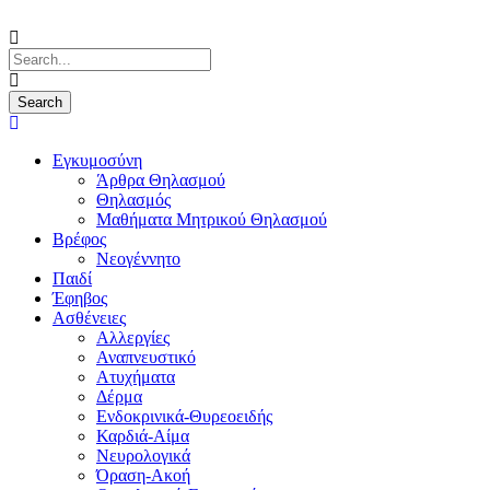
Εγκυμοσύνη
Άρθρα Θηλασμού
Θηλασμός
Μαθήματα Μητρικού Θηλασμού
Βρέφος
Νεογέννητο
Παιδί
Έφηβος
Ασθένειες
Αλλεργίες
Αναπνευστικό
Ατυχήματα
Δέρμα
Ενδοκρινικά-Θυρεοειδής
Καρδιά-Αίμα
Νευρολογικά
Όραση-Ακοή