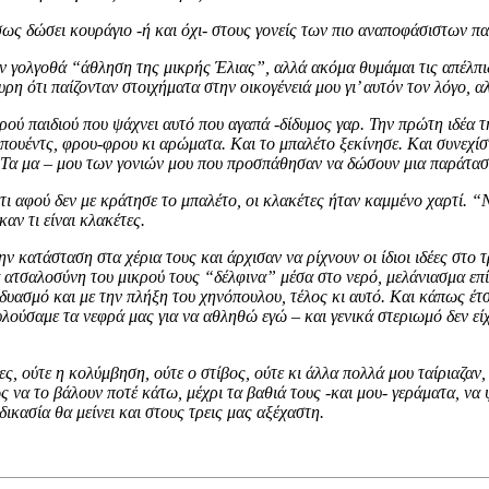
ως δώσει κουράγιο -ή και όχι- στους γονείς των πιο αναποφάσιστων πα
ον γολγοθά “άθληση της μικρής Έλιας”, αλλά ακόμα θυμάμαι τις απέλπιδ
υρη ότι παίζονταν στοιχήματα στην οικογένειά μου γι’ αυτόν τον λόγο, 
ού παιδιού που ψάχνει αυτό που αγαπά -δίδυμος γαρ. Την πρώτη ιδέα τ
ουέντς, φρου-φρου κι αρώματα. Και το μπαλέτο ξεκίνησε. Και συνεχίσ
Τα μα – μου των γονιών μου που προσπάθησαν να δώσουν μια παράταση 
 αφού δεν με κράτησε το μπαλέτο, οι κλακέτες ήταν καμμένο χαρτί. “Να
αν τι είναι κλακέτες.
ν κατάσταση στα χέρια τους και άρχισαν να ρίχνουν οι ίδιοι ιδέες στο 
 ατσαλοσύνη του μικρού τους “δέλφινα” μέσα στο νερό, μελάνιασμα επί
δυασμό και με την πλήξη του χηνόπουλου, τέλος κι αυτό. Και κάπως έτσ
ουλούσαμε τα νεφρά μας για να αθληθώ εγώ – και γενικά στεριωμό δεν 
ς, ούτε η κολύμβηση, ούτε ο στίβος, ούτε κι άλλα πολλά μου ταίριαζαν,
χως να το βάλουν ποτέ κάτω, μέχρι τα βαθιά τους -και μου- γεράματα, ν
ικασία θα μείνει και στους τρεις μας αξέχαστη.