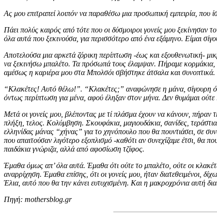
Ας μου επιτραπεί λοιπόν να παραθέσω μια προσωπική εμπειρία, που ίσ
Πάει πολύς καιρός από τότε που οι δύσμοιροι γονείς μου ξεκίνησαν τ
όλα αυτά που ξεκινούσα, για περισσότερο από ένα εξάμηνο. Είμαι σίγο
Αποτελούσα μια αρκετά ζόρικη περίπτωση -έως και εξουθενωτική- μικρ
να ξεκινήσω μπαλέτο. Τα πρόσωπά τους έλαμψαν. Πήραμε κορμάκια, π
αμέσως η καριέρα μου στα Μπολσόι σβήστηκε άτσαλα και συνοπτικά. 
“Κλακέτες! Αυτό θέλω!”. “Κλακέτες;” αναφώνησε η μάνα, σίγουρη ότι
όντως περίπτωση για μένα, αφού έληξαν στον μήνα. Δεν θυμάμαι ούτε κ
Μετά οι γονείς μου, βλέποντας με τί πλάσμα έχουν να κάνουν, πήραν τη
πλήξη, τελος. Κολύμβηση. Σκουφάκια, μαγιουδάκια, σανίδες, τεράστια
ελληνίδας μάνας “χήνας” για το χηνόπουλο που θα πουντιάσει, σε συν
που απαιτούσαν λιγότερο εξοπλισμό -καθότι αν συνεχίζαμε έτσι, θα π
παιδάκια γνώριζα, αλλά από αφοσίωση τζίφος.
Έμαθα όμως απ’ όλα αυτά. Έμαθα ότι ούτε το μπαλέτο, ούτε οι κλακέτε
αναρρίχηση. Έμαθα επίσης, ότι οι γονείς μου, ήταν διατεθειμένοι, δί
Έλια, αυτό που θα την κάνει ευτυχισμένη. Και η μακροχρόνια αυτή διαδ
Πηγή: mothersblog.gr