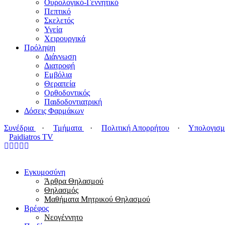
Ουρολογικό-Γεννητικό
Πεπτικό
Σκελετός
Υγεία
Χειρουργικά
Πρόληψη
Διάγνωση
Διατροφή
Εμβόλια
Θεραπεία
Ορθοδοντικός
Παιδοδοντιατρική
Δόσεις Φαρμάκων
Συνέδρια
·
Τμήματα
·
Πολιτική Απορρήτου
·
Υπολογισμ
Paidiatros TV
Εγκυμοσύνη
Άρθρα Θηλασμού
Θηλασμός
Μαθήματα Μητρικού Θηλασμού
Βρέφος
Νεογέννητο