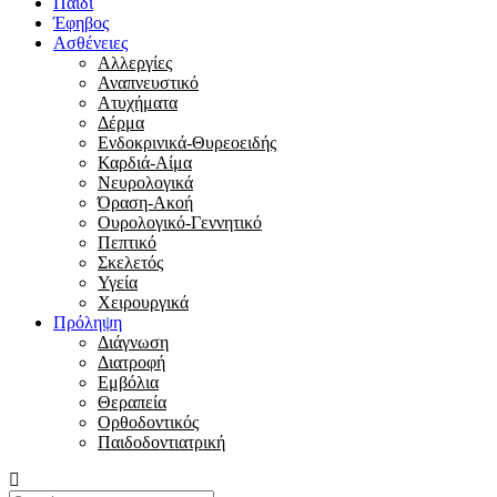
Παιδί
Έφηβος
Ασθένειες
Αλλεργίες
Αναπνευστικό
Ατυχήματα
Δέρμα
Ενδοκρινικά-Θυρεοειδής
Καρδιά-Αίμα
Νευρολογικά
Όραση-Ακοή
Ουρολογικό-Γεννητικό
Πεπτικό
Σκελετός
Υγεία
Χειρουργικά
Πρόληψη
Διάγνωση
Διατροφή
Εμβόλια
Θεραπεία
Ορθοδοντικός
Παιδοδοντιατρική