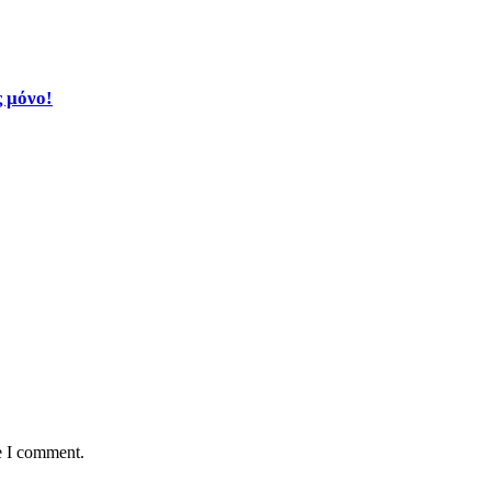
ς μόνο!
e I comment.