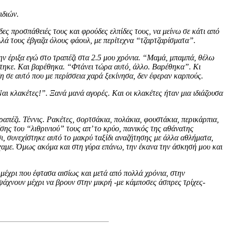
ιδιών.
ες προσπάθειές τους και φρούδες ελπίδες τους, να μείνω σε κάτι από
αλλά τους έβγαζα όλους φάουλ, με περίτεχνα “τζαρτζαρίσματα”.
ην έριξα εγώ στο τραπέζι στα 2.5 μου χρόνια. “Μαμά, μπαμπά, θέλω
τηκε. Και βαρέθηκα. “Φτάνει τώρα αυτό, άλλο. Βαρέθηκα”. Κι
σε αυτό που με περίσσεια χαρά ξεκίνησα, δεν έφεραν καρπούς.
ι κλακέτες!”. Ξανά μανά αγορές. Και οι κλακέτες ήταν μια ιδιάζουσα
τραπέζι. Τέννις. Ρακέτες, σορτσάκια, πολάκια, φουστάκια, περικάρπια,
σης του “λιθρινιού” τους απ’ το κρύο, πανικός της αθάνατης
ι, συνεχίστηκε αυτό το μακρύ ταξίδι αναζήτησης με άλλα αθλήματα,
είχαμε. Όμως ακόμα και στη γύρα επάνω, την έκανα την άσκησή μου και
 μέχρι που έφτασα αισίως και μετά από πολλά χρόνια, στην
α ψάχνουν μέχρι να βρουν στην μικρή -με κάμποσες άσπρες τρίχες-