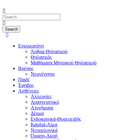
Εγκυμοσύνη
Άρθρα Θηλασμού
Θηλασμός
Μαθήματα Μητρικού Θηλασμού
Βρέφος
Νεογέννητο
Παιδί
Έφηβος
Ασθένειες
Αλλεργίες
Αναπνευστικό
Ατυχήματα
Δέρμα
Ενδοκρινικά-Θυρεοειδής
Καρδιά-Αίμα
Νευρολογικά
Όραση-Ακοή