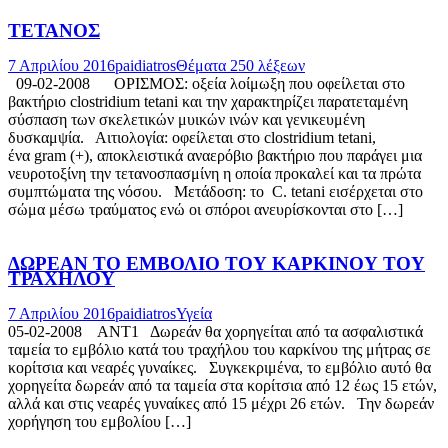
ΤΕΤΑΝΟΣ
7 Απριλίου 2016
paidiatros
Θέματα 250 λέξεων
09-02-2008 ΟΡΙΣΜΟΣ: οξεία λοίμωξη που οφείλεται στο
βακτήριο clostridium tetani και την χαρακτηρίζει παρατεταμένη
σύσπαση των σκελετικών μυικών ινών και γενικευμένη
δυσκαμψία. Αιτιολογία: οφείλεται στο clostridium tetani,
ένα gram (+), αποκλειστικά αναερόβιο βακτήριο που παράγει μια
νευροτοξίνη την τετανοσπασμίνη η οποία προκαλεί και τα πρώτα
συμπτώματα της νόσου. Μετάδοση: το C. tetani εισέρχεται στο
σώμα μέσω τραύματος ενώ οι σπόροι ανευρίσκονται στο […]
ΔΩΡΕΑΝ ΤΟ ΕΜΒΟΛΙΟ ΤΟΥ ΚΑΡΚΙΝΟΥ ΤΟΥ
ΤΡΑΧΗΛΟΥ
7 Απριλίου 2016
paidiatros
Υγεία
05-02-2008 ΑΝΤ1 Δωρεάν θα χορηγείται από τα ασφαλιστικά
ταμεία το εμβόλιο κατά του τραχήλου του καρκίνου της μήτρας σε
κορίτσια και νεαρές γυναίκες. Συγκεκριμένα, το εμβόλιο αυτό θα
χορηγείτα δωρεάν από τα ταμεία στα κορίτσια από 12 έως 15 ετών,
αλλά και στις νεαρές γυναίκες από 15 μέχρι 26 ετών. Την δωρεάν
χορήγηση του εμβολίου […]