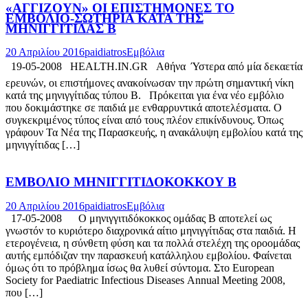
«ΑΓΓΙΖΟΥΝ» ΟΙ ΕΠΙΣΤΗΜΟΝΕΣ ΤΟ
ΕΜΒΟΛΙΟ-ΣΩΤΗΡΙΑ ΚΑΤΑ ΤΗΣ
ΜΗΝΙΓΓΙΤΙΔΑΣ Β
20 Απριλίου 2016
paidiatros
Εμβόλια
19-05-2008 HEALTH.IN.GR Αθήνα  Ύστερα από μία δεκαετία
ερευνών, οι επιστήμονες ανακοίνωσαν την πρώτη σημαντική νίκη
κατά της μηνιγγίτιδας τύπου Β. Πρόκειται για ένα νέο εμβόλιο
που δοκιμάστηκε σε παιδιά με ενθαρρυντικά αποτελέσματα. Ο
συγκεκριμένος τύπος είναι από τους πλέον επικίνδυνους. Όπως
γράφουν Τα Νέα της Παρασκευής, η ανακάλυψη εμβολίου κατά της
μηνιγγίτιδας […]
ΕΜΒΟΛΙΟ ΜΗΝΙΓΓΙΤΙΔΟΚΟΚΚΟΥ Β
20 Απριλίου 2016
paidiatros
Εμβόλια
17-05-2008 Ο μηνιγγιτιδόκοκκος ομάδας Β αποτελεί ως
γνωστόν το κυριότερο διαχρονικά αίτιο μηνιγγίτιδας στα παιδιά. Η
ετερογένεια, η σύνθετη φύση και τα πολλά στελέχη της οροομάδας
αυτής εμπόδιζαν την παρασκευή κατάλληλου εμβολίου. Φαίνεται
όμως ότι το πρόβλημα ίσως θα λυθεί σύντομα. Στο European
Society for Paediatric Infectious Diseases Αnnual Meeting 2008,
που […]