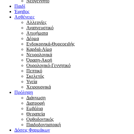
Νεογέννητο
Παιδί
Έφηβος
Ασθένειες
Αλλεργίες
Αναπνευστικό
Ατυχήματα
Δέρμα
Ενδοκρινικά-Θυρεοειδής
Καρδιά-Αίμα
Νευρολογικά
Όραση-Ακοή
Ουρολογικό-Γεννητικό
Πεπτικό
Σκελετός
Υγεία
Χειρουργικά
Πρόληψη
Διάγνωση
Διατροφή
Εμβόλια
Θεραπεία
Ορθοδοντικός
Παιδοδοντιατρική
Δόσεις Φαρμάκων