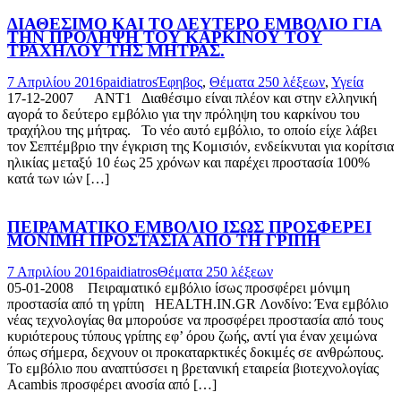
ΔΙΑΘΕΣΙΜΟ ΚΑΙ ΤΟ ΔΕΥΤΕΡΟ ΕΜΒΟΛΙΟ ΓΙΑ
ΤΗΝ ΠΡΟΛΗΨΗ ΤΟΥ ΚΑΡΚΙΝΟΥ ΤΟΥ
ΤΡΑΧΗΛΟΥ ΤΗΣ ΜΗΤΡΑΣ.
7 Απριλίου 2016
paidiatros
Έφηβος
,
Θέματα 250 λέξεων
,
Υγεία
17-12-2007 ΑΝΤ1 Διαθέσιμο είναι πλέον και στην ελληνική
αγορά το δεύτερο εμβόλιο για την πρόληψη του καρκίνου του
τραχήλου της μήτρας. Το νέο αυτό εμβόλιο, το οποίο είχε λάβει
τον Σεπτέμβριο την έγκριση της Κομισιόν, ενδείκνυται για κορίτσια
ηλικίας μεταξύ 10 έως 25 χρόνων και παρέχει προστασία 100%
κατά των ιών […]
ΠΕΙΡΑΜΑΤΙΚΟ ΕΜΒΟΛΙΟ ΙΣΩΣ ΠΡΟΣΦΕΡΕΙ
ΜΟΝΙΜΗ ΠΡΟΣΤΑΣΙΑ ΑΠΟ ΤΗ ΓΡΙΠΗ
7 Απριλίου 2016
paidiatros
Θέματα 250 λέξεων
05-01-2008 Πειραματικό εμβόλιο ίσως προσφέρει μόνιμη
προστασία από τη γρίπη HEALTH.IN.GR Λονδίνο: Ένα εμβόλιο
νέας τεχνολογίας θα μπορούσε να προσφέρει προστασία από τους
κυριότερους τύπους γρίπης εφ’ όρου ζωής, αντί για έναν χειμώνα
όπως σήμερα, δεχνουν οι προκαταρκτικές δοκιμές σε ανθρώπους.
Το εμβόλιο που αναπτύσσει η βρετανική εταιρεία βιοτεχνολογίας
Acambis προσφέρει ανοσία από […]