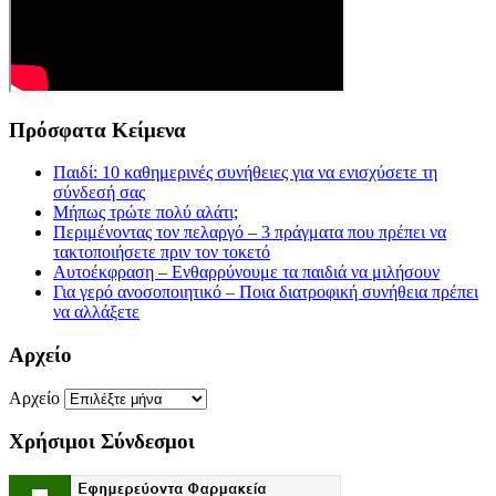
Πρόσφατα Κείμενα
Παιδί: 10 καθημερινές συνήθειες για να ενισχύσετε τη
σύνδεσή σας
Μήπως τρώτε πολύ αλάτι;
Περιμένοντας τον πελαργό – 3 πράγματα που πρέπει να
τακτοποιήσετε πριν τον τοκετό
Αυτοέκφραση – Ενθαρρύνουμε τα παιδιά να μιλήσουν
Για γερό ανοσοποιητικό – Ποια διατροφική συνήθεια πρέπει
να αλλάξετε
Αρχείο
Αρχείο
Χρήσιμοι Σύνδεσμοι