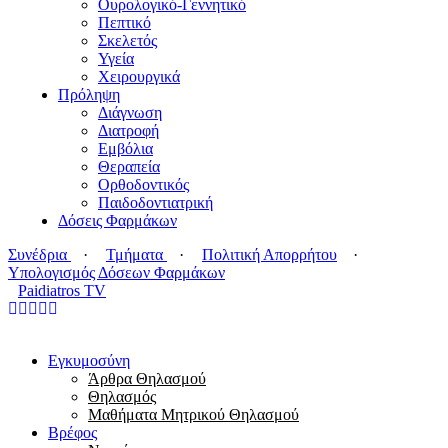
Ουρολογικό-Γεννητικό
Πεπτικό
Σκελετός
Υγεία
Χειρουργικά
Πρόληψη
Διάγνωση
Διατροφή
Εμβόλια
Θεραπεία
Ορθοδοντικός
Παιδοδοντιατρική
Δόσεις Φαρμάκων
Συνέδρια
·
Τμήματα
·
Πολιτική Απορρήτου
·
Υπολογισμός Δόσεων Φαρμάκων
Paidiatros TV
Εγκυμοσύνη
Άρθρα Θηλασμού
Θηλασμός
Μαθήματα Μητρικού Θηλασμού
Βρέφος