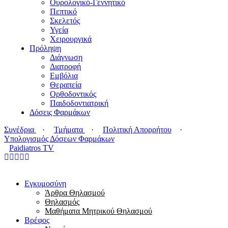
Ουρολογικό-Γεννητικό
Πεπτικό
Σκελετός
Υγεία
Χειρουργικά
Πρόληψη
Διάγνωση
Διατροφή
Εμβόλια
Θεραπεία
Ορθοδοντικός
Παιδοδοντιατρική
Δόσεις Φαρμάκων
Συνέδρια
·
Τμήματα
·
Πολιτική Απορρήτου
·
Υπολογισμός Δόσεων Φαρμάκων
Paidiatros TV
Εγκυμοσύνη
Άρθρα Θηλασμού
Θηλασμός
Μαθήματα Μητρικού Θηλασμού
Βρέφος