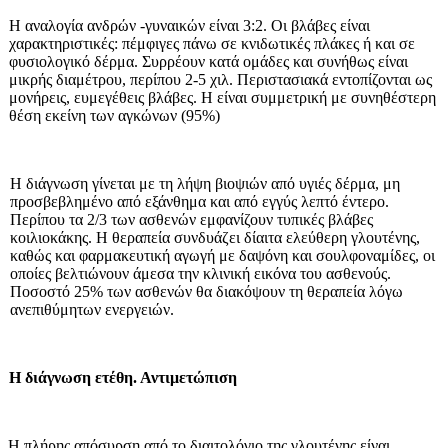
Η αναλογία ανδρών -γυναικών είναι 3:2. Οι βλάβες είναι
χαρακτηριστικές: πέμφιγες πάνω σε κνιδωτικές πλάκες ή και σε
φυσιολογικό δέρ­μα. Συρρέουν κατά ομάδες και συνή­θως είναι
μικρής διαμέτρου, περίπου 2-5 χιλ. Περιστασιακά εντοπίζονται ως
μονήρεις, ευμεγέθεις βλάβες. Η είναι συμμετρική με συνη­θέστερη
θέση εκείνη των αγκώνων (95%)
Η διάγνωση γίνεται με τη λήψη βιοψιών από υγιές δέρμα, μη
προσβεβλη­μένο από εξάνθημα και από εγγύς λεπτό έντερο.
Περίπου τα 2/3 των ασθενών εμφανίζουν τυπικές βλάβες
κοιλιοκάκης. Η θεραπεία συνδυάζει δίαιτα ελεύθερη γλουτένης,
καθώς και φαρμακευτική αγωγή με δαψόνη και σουλφοναμίδες, οι
οποίες βελτι­ώνουν άμεσα την κλινική εικόνα του ασθενούς.
Ποσοστό 25% των ασθε­νών θα διακόψουν τη θεραπεία λόγω
ανεπιθύμητων ενεργειών.
Η διάγνωση ετέθη. Αντιμετώπιση
Η πλήρης απόσυρση από το διαιτο­λόγιο της γλουτένης είναι