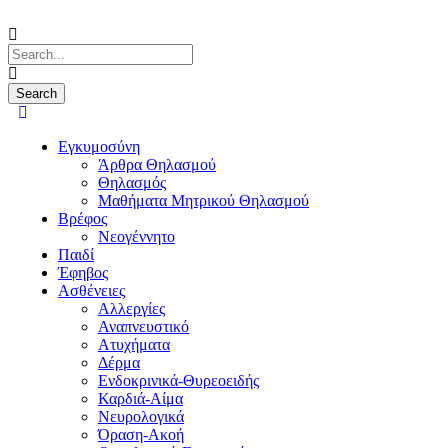
Εγκυμοσύνη
Άρθρα Θηλασμού
Θηλασμός
Μαθήματα Μητρικού Θηλασμού
Βρέφος
Νεογέννητο
Παιδί
Έφηβος
Ασθένειες
Αλλεργίες
Αναπνευστικό
Ατυχήματα
Δέρμα
Ενδοκρινικά-Θυρεοειδής
Καρδιά-Αίμα
Νευρολογικά
Όραση-Ακοή