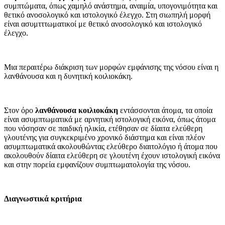
συμπτώματα, όπως χαμηλό ανάστημα, αναιμία, υπογονιμότητα και
θετικό ανοσολογικό και ιστολογικό έλεγχο. Στη σιωπηλή μορ­φή
είναι ασυμτττωματικοί με θετικό ανοσολογικό και ιστολογικό
έλεγχο.
Μια περαιτέρω διάκριση των μορφών εμφάνισης της νόσου είναι η
λανθά­νουσα και η δυνητική κοιλιοκάκη.
Στον όρο
λανθάνουσα κοιλιοκάκη
εντάσσονται άτομα, τα οποία
είναι ασυμπτωματικά με αρνητική ιστολο­γική εικόνα, όπως άτομα
που νόσησαν σε παιδική ηλικία, ετέθησαν σε δίαιτα ελεύθερη
γλουτένης για συγκεκριμένο χρονικό διά­στημα και είναι πλέον
ασυμπτωματικά ακολουθώντας ελεύθερο διαιτολόγιο ή άτομα που
ακολουθούν δίαιτα ελεύθερη σε γλουτένη έχουν ιστολογική εικόνα
και στην πορεία εμφανίζουν συμπτωματολογία της νόσου.
Διαγνωστικά κριτήρια