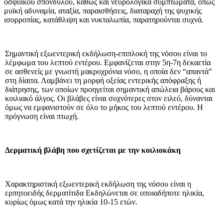
οσφυϊκού σπονδύλου, καθώς και νευρολογικά συμπτώματα, όπως
μυϊκή αδυναμία, αταξία, παραισθή­σεις, διαταραχή της ψυχικής
ισορ­ροπίας, κατάθλιψη και νυκταλωπία, παρατηρούνται συχνά.
Σημαντική εξωεντερική εκδήλωση-επιπλοκή της νόσου είναι το
λέμφωμα του λεπτού εντέρου. Εμφανίζεται στην 5η-7η δεκαετία
σε ασθενείς με γνωστή μακροχρόνια νόσο, η οποία δεν “απαντά”
στη δίαιτα. Λαμβάνει τη μορφή οξείας εντερικής απόφραξης ή
διάτρησης, των οποίων προηγείται σημαντική απώλεια βάρους και
κοιλιακό άλγος. Οι βλάβες είναι συχνότερες στον ειλεό, δύνανται
όμως να εμφα­νιστούν σε όλο το μήκος του λεπτού εντέρου. Η
πρόγνωση είναι πτωχή.
Δερματική βλάβη που σχετίζεται με την κοιλιοκάκη
Χαρακτηριστική εξωεντερική εκδή­λωση της νόσου είναι η
ερπητοειδής δερματίτιδα Εκδηλώνεται σε οποια­δήποτε ηλικία,
κυρίως όμως κατά την ηλικία 10-15 ετών.