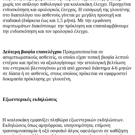
χωρίς τον ανάλογο παθολογικό για κοιλιοκάκη έλεγχο. Προηγείται
ενδοσκόπηση και ορολογικός έλεγχος. Η εισαγωγή της γλουτένης
στο διαιτολόγιο του ασθε­νούς γίνεται με μεγάλη προσοχή και
σταδιακά (διάρκεια έως και 1,5 μήνα). Με την εμφάνιση
συμπτωμάτων δια­κόπτουμε την πρόκληση και επανα­λαμβάνουμε
την ενδοσκόπηση και τον ορολογικό έλεγχο.
Δεύτερη βιοψία επανελέγχου
Πραγματοποιείται σε
ασυμπτωματικούς ασθενείς, οι οποίοι είχαν τυπική βιοψία λεπτού
εντέρου και πρέπει να αξιολογήσουμε την ιστολογική βελτί­ωση
του εντερικού βλεννογόνου μετά από χρονικό διάστημα 4-6 μηνών
σε δίαιτα ή σε ασθενείς, στους οποίους πρόκειται να εφαρμοστεί
δοκιμασία πρόκλησης με γλουτένη.
Εξωεντερικές εκδηλώσεις
Η κοιλιοκάκη εμφανίζει πληθώρα εξωεντερικών εκδηλώσεων.
Εκδηλώ­σεις όπως αμηνόρροια, υπογονιμότητα, επίμονη
τρανσαμινασαιμία ή οξύ οσφυϊκό άλγος οφειλόμενο σε καθί­ζηση