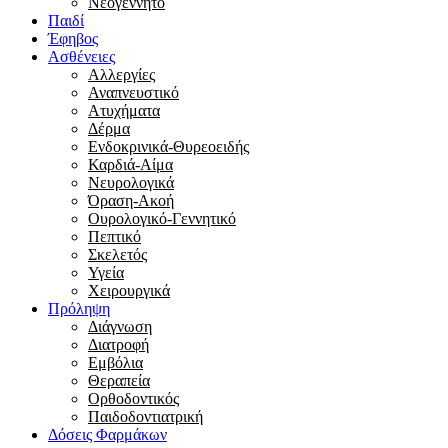
Νεογέννητο
Παιδί
Έφηβος
Ασθένειες
Αλλεργίες
Αναπνευστικό
Ατυχήματα
Δέρμα
Ενδοκρινικά-Θυρεοειδής
Καρδιά-Αίμα
Νευρολογικά
Όραση-Ακοή
Ουρολογικό-Γεννητικό
Πεπτικό
Σκελετός
Υγεία
Χειρουργικά
Πρόληψη
Διάγνωση
Διατροφή
Εμβόλια
Θεραπεία
Ορθοδοντικός
Παιδοδοντιατρική
Δόσεις Φαρμάκων