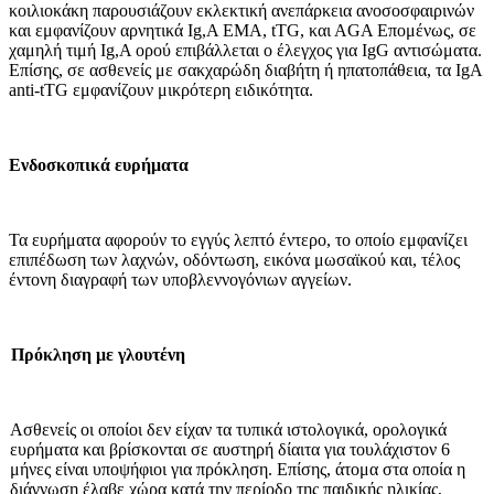
κοιλιοκάκη παρουσιάζουν εκλεκτική ανεπάρ­κεια ανοσοσφαιρινών
και εμφανίζουν αρνητικά Ιg,Α ΕΜΑ, tTG, και ΑGA Επομένως, σε
χαμηλή τιμή Ιg,Α ορού επιβάλλεται ο έλεγχος για ΙgG αντισώματα.
Επί­σης, σε ασθενείς με σακχαρώδη διαβήτη ή ηπατοπάθεια, τα IgA
anti-tTG εμφανίζουν μικρότερη ειδικότητα.
Ενδοσκοπικά ευρήματα
Τα ευρήματα αφορούν το εγγύς λεπτό έντερο, το οποίο εμφανίζει
επιπέδωση των λαχνών, οδόντωση, εικόνα μωσαϊκού και, τέλος
έντονη διαγραφή των υποβλεννογόνιων αγγείων.
Πρόκληση με γλουτένη
Ασθενείς οι οποίοι δεν είχαν τα τυπικά ιστολογικά, ορολογικά
ευρήματα και βρίσκονται σε αυστηρή δίαιτα για του­λάχιστον 6
μήνες είναι υποψήφιοι για πρόκληση. Επίσης, άτομα στα οποία η
διάγνωση έλαβε χώρα κατά την πε­ρίοδο της παιδικής ηλικίας,