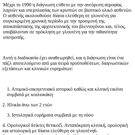
Μέχρι το 1990 η διάγνωση ετίθετο με την ανεύρεση ατροφίας
λαχνών και υπερπλασίας των κρυπτών σε βιοπτικό υλικό ασθενών.
Ο ασθενής ακολουθούσε δίαιτα ελεύθερη σε γλουτένη για
συγκεκριμένη χρονική περίοδο με την προσμονή της
αποκατάστασης της αρχιτεκτονι­κής του βλεννογόνου και, τέλος,
υποβάλονταν σε πρόκληση με γλουτένη για την πιθανότητα
υποτροπής.
Αυτή η διαδικασία έχει αναθεωρηθεί, και η διάγνωση εί­ναι ένα
πάζλ αποτελούμενο από μια σειρά προϋποθέσεων, διαγνωστικών
εξετάσεων και κλινικών ευρημάτων:
1. Ατομικό-οικογενειακό ιστορικό κα­θώς και κλινική εικόνα
συμβατά με κοιλιοκάκη
2. Ηλικία άνω των 2 ετών
3. Ιστολογικά ευρήματα συμβατά με τη νόσο
4. Ορολογικοί δείκτες θετικοί5. Ανταπόκριση κλινική, ορολογική
και ιστολογική με δίαιτα ελεύθερη σε γλουτένη6.