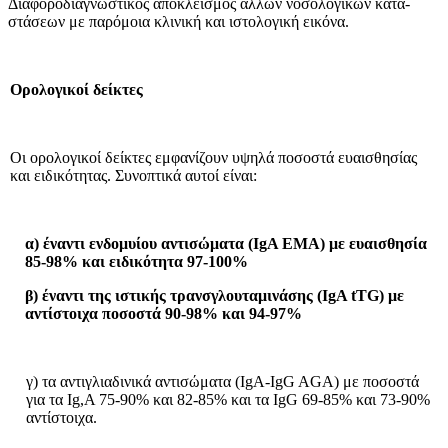
Διαφοροδιαγνωστικός αποκλει­σμός άλλων νοσολογικών κατα­
στάσεων με παρόμοια κλινική και ιστολογική εικόνα.
Ορολογικοί δείκτες
Οι ορολογικοί δείκτες εμφανίζουν υψηλά ποσοστά ευαισθησίας
και ειδι­κότητας. Συνοπτικά αυτοί είναι:
α) έναντι ενδομυίου αντισώματα (Ι
g
Α ΕΜΑ) με ευαισθησία
85-98% και ειδικότητα 97-100%
β) έναντι της ιστικής τρανσγλουταμινάσης (I
g
A tTG) με
αντίστοιχα ποσοστά 90-98% και 94-97%
γ) τα αντιγλιαδινικά αντισώματα (ΙgA-IgG AGA) με ποσοστά
για τα Ιg,Α 75-90% και 82-85% και τα ΙgG 69-85% και 73-90%
αντίστοιχα.