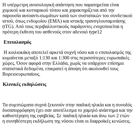
Η υπέρμετρη ανοσολογική απάντη­ση που παρατηρείται είναι
χυμικού και κυτταρικού τύπου και χαρακτη­ρίζεται από την
παρουσία αυτοαντι-σωμάτων κατά των συστατικών του συνδετικού
ιστού, όπως ενδομυίου (ΕΜΑ) και ιστικής τρανσγλουταμινάσης
(tTG). Από τους περιβαλλο­ντικούς παράγοντες ενοχοποιείται η
πρότερη έκθεση του ασθενούς στον αδενοιό type12
Επιπολασμός
Η κοιλιοκάκη αποτελεί αρκετά συχνή νόσο και ο επιπολασμός της
κυμαί­νεται μεταξύ 1:130 και 1:300 στις περισσότερες ευρωπαϊκές
χώρες. Όσον αφορά στην Ελλάδα, χωρίς να υπάρχουν επίσημα
στατιστικά δεδομένα, επικρατεί η άποψη ότι ακολου­θεί τους
Βορειοευρωπαίους.
Κλινικές εκδηλώσεις
Τα συμπτώματα συχνά ξεκινούν στην παιδική ηλικία και η συνοδός
δυσαπορρόφηση έχει σαν αποτέλεσμα το χαμηλό ανάστημα και την
καθυστέ­ρηση της εφηβείας. Σε παιδική ηλικία και άνω των 2 ετών
η συνηθέστερη εκδήλωση της νόσου είναι οι διαρρο­ϊκές κενώσεις.