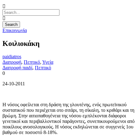
Επικοινωνία
Κοιλιοκάκη
paidiatros
Διατροφή
,
Πεπτικό
,
Υγεία
Διατροφή παιδί
,
Πεπτικό
0
24-10-2011
Η νόσος οφείλεται στη δράση της γλουτένης, ενός πρωτεϊνικού
συστα­τικού που περιέχεται οτο σιτάρι, τη σίκαλη, το κριθάρι και τη
βρώμη. Στην αιτιοπαθογένεια της νόσου εμπλέκο­νται διάφοροι
γενετικοί και περιβαλ­λοντικοί παράγοντες, συνεπικουρού­μενοι από
ποικίλους ανοσολογικούς. Η νόσος εκδηλώνεται σε συγγενείς 1ου
βαθμού σε ποσοστό 8-18%.