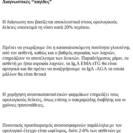
Διαγνωστικές “παγίδες”
Η διάγνωση που βασίζεται αποκλειστι­κά στους ορολογικούς
δείκτες υποε­κτιμά τη νόσο κατά 20% περίπου.
Πρέπει να γνωρίζουμε ότι η κατανα­λισκόμενη ποσότητα γλουτένης
από τον ασθενή, καθώς και ο βαθμός ατροφίας των λαχνών,
επηρεάζουν το αποτέλεσμα των δεικτών. Παρα­δείγματος χάριν, σε
ασθενή με ήπια ατροφία λαχνών, τα Ιg,Α ΕΜΑ-tTG θα είναι
αρνητικά και θα πρέπει να ανα­ζητήσουμε τα ΙgΑ -AGA τα οποία
μάλ­λον θα είναι θετικά
Η χορήγηση ανοσοκαταοταλτικών φαρ­μάκων επηρεάζει τους
ορολογικούς δείκτες, όπως επίσης ο σακχαρώδης διαβήτης και οι
χρόνιες ηπατοπάθειες.
Ποσοτικός προσδιορισμός ανοσοσφαιρινών παράλληλα με τον
ορο­λογικό έλεγχο είναι ωφέλιμος, διότι 2-6% των ασθενών με