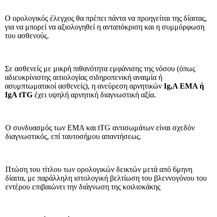
Ο ορολογικός έλεγχος θα πρέπει πά­ντα να προηγείται της δίαιτας,
για να μπορεί να αξιολογηθεί η ανταπόκριση και η συμμόρφωση
του ασθενούς.
Σε ασθενείς με μικρή πιθανότητα εμφάνισης της νόσου (όπως
αδιευκρίνι­στης αιτιολογίας σιδηροπενική αναιμία ή
ασυμπτωματικοί ασθενείς), η ανεύρε­ση αρνητικών
Ι
g
,Α ΕΜΑ ή
I
g
A tTG
έχει υψηλή αρνητική διαγνωστική αξία.
Ο συνδυασμός των ΕΜΑ και tTG αντι­σωμάτων είναι σχεδόν
διαγνωστικός, επί ταυτοσήμου απαντήσεως.
Πτώση του τίτλου των ορολογικών δεικτών μετά από 6μηνη
δίαιτα, με παράλληλη ιστολογική βελτίωση του βλεννογόνου του
εντέρου επιβαιώνει την διάγνωση της κοιλιοκάκης