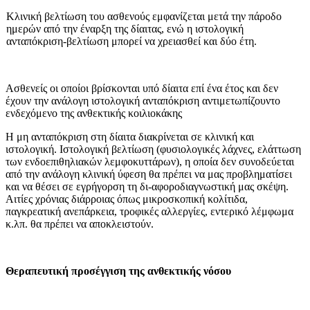
Κλινική βελτίωση του ασθενούς εμ­φανίζεται μετά την πάροδο
ημερών από την έναρξη της δίαιτας, ενώ η ιστολογική
ανταπόκριση-βελτίωση μπορεί να χρειασθεί και δύο έτη.
Ασθενείς οι οποίοι βρίσκονται υπό δίαιτα επί ένα έτος και δεν
έχουν την ανάλογη ιστολογική ανταπόκριση αντιμετωπίζουντο
ενδεχόμενο της ανθεκτικής κοιλιοκάκης
Η μη ανταπόκριση στη δίαιτα δια­κρίνεται σε κλινική και
ιστολογική. Ιστολογική βελτίωση (φυσιολογικές λάχνες, ελάττωση
των ενδοεπιθηλιακών λεμφοκυττάρων), η οποία δεν συνοδεύεται
από την ανάλογη κλινική ύφεση θα πρέπει να μας προβληματί­σει
και να θέσει σε εγρήγορση τη δι-αφοροδιαγνωστική μας σκέψη.
Αιτίες χρόνιας διάρροιας όπως μικροσκοπι­κή κολίτιδα,
παγκρεατική ανεπάρκεια, τροφικές αλλεργίες, εντερικό λέμφω­μα
κ.λπ. θα πρέπει να αποκλειστούν.
Θεραπευτική προσέγγιση της ανθε­κτικής νόσου