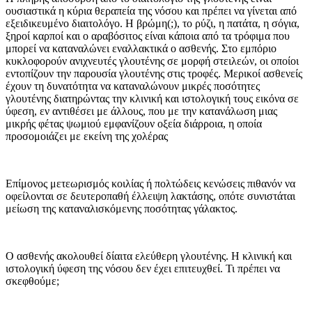
ουσιαστι­κά η κύρια θεραπεία της νόσου και πρέπει να γίνεται από
εξειδικευμένο διαιτολόγο. Η βρώμη(;), το ρύζι, η πατάτα, η σόγια,
ξηροί καρποί και ο αραβόσιτος είναι κάποια από τα τρόφιμα που
μπορεί να καταναλώνει εναλλακτικά ο ασθενής. Στο εμπόριο
κυκλοφορούν ανιχνευτές γλουτένης σε μορφή στειλεών, οι οποίοι
εντο­πίζουν την παρουσία γλουτένης στις τροφές. Μερικοί ασθενείς
έχουν τη δυνατότητα να καταναλώνουν μικρές ποσότητες
γλουτένης διατηρώντας την κλινική και ιστολογική τους εικό­να σε
ύφεση, εν αντιθέσει με άλλους, που με την κατανάλωση μιας
μικρής φέτας ψωμιού εμφανίζουν οξεία διάρ­ροια, η οποία
προσομοιάζει με εκείνη της χολέρας
Επίμονος μετεωρισμός κοιλίας ή πολτώδεις κενώσεις πιθανόν να
οφείλονται σε δευτεροπαθή έλλειψη λακτάσης, οπότε συνιστάται
μείωση της κατανα­λισκόμενης ποσότητας γάλακτος.
Ο ασθενής ακολουθεί δίαιτα ελεύθε­ρη γλουτένης. Η κλινική και
ιστολο­γική ύφεση της νόσου δεν έχει επι­τευχθεί. Τι πρέπει να
σκεφθούμε;