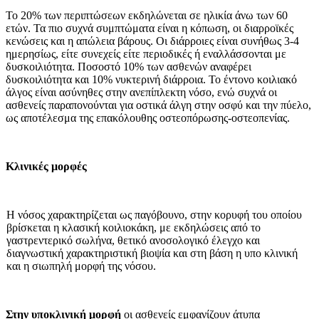
Το 20% των περιπτώσεων εκδηλώνε­ται σε ηλικία άνω των 60
ετών. Τα πιο συχνά συμπτώματα είναι η κόπωση, οι διαρροϊκές
κενώσεις και η απώλεια βά­ρους. Οι διάρροιες είναι συνήθως 3-4
ημερησίως, είτε συνεχείς είτε περιοδι­κές ή εναλλάσσονται με
δυσκοιλιότητα. Ποσοστό 10% των ασθενών αναφέρει
δυσκοιλιότητα και 10% νυκτερινή διάρ­ροια. Το έντονο κοιλιακό
άλγος είναι ασύνηθες στην ανεπίπλεκτη νόσο, ενώ συχνά οι
ασθενείς παραπονούνται για οστικά άλγη στην οσφύ και την πύε­λο,
ως αποτέλεσμα της επακόλουθης οστεοπόρωσης-οστεοπενίας.
Κλινικές μορφές
Η νόσος χαρακτηρίζεται ως παγό­βουνο, στην κορυφή του οποίου
βρίσκεται η κλασική κοιλιοκάκη, με εκδηλώσεις από το
γαστρεντερικό σωλήνα, θετικό ανοσολογικό έλεγχο και
διαγνωστική χαρακτηριστική βιο­ψία και στη βάση η υπο κλινική
και η σιωπηλή μορφή της νόσου.
Στην υποκλινική μορφή
οι ασθενείς εμφανίζουν άτυπα