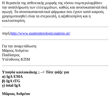
Η θεραπεία της ανθεκτικής μορφής της νόσου συμπεριλαμβάνει
την ανα­πλήρωση των ελλειμμάτων, καθώς και ανοσοκατασταλτίκή
αγωγή. Τα ανοσοκαταοταλτικά φάρμακα που έχουν κατά καιρούς
χρησιμοποιηθεί είναι τα στεροειδή, η αζαθειοπρίνη και η
κυκλοσπορίνη.
πηγή:
http://www.gastrenterologicoiatreio.gr/
Για την αναμετάδωση:
Μάριος Ανδρέου
Παιδίατρος
Υπέυθυνος ΚΠΜ
Υποψία κοιλιοκάκης ; –> Τότε ψάξε για
α) ΙgΑ ΕΜΑ
β) IgA tTG
γ) total IgA
Μάριος Ανδρέου