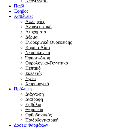
Νεογέννητο
Παιδί
Έφηβος
Ασθένειες
Αλλεργίες
Αναπνευστικό
Ατυχήματα
Δέρμα
Ενδοκρινικά-Θυρεοειδής
Καρδιά-Αίμα
Νευρολογικά
Όραση-Ακοή
Ουρολογικό-Γεννητικό
Πεπτικό
Σκελετός
Υγεία
Χειρουργικά
Πρόληψη
Διάγνωση
Διατροφή
Εμβόλια
Θεραπεία
Ορθοδοντικός
Παιδοδοντιατρική
Δόσεις Φαρμάκων