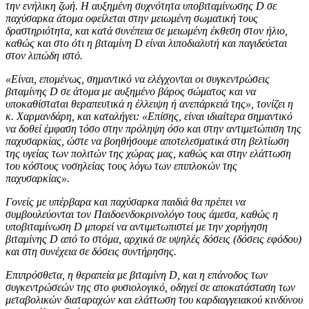
την ενήλικη ζωή. Η αυξημένη συχνότητα υποβιταμίνωσης D σε
παχύσαρκα άτομα οφείλεται στην μειωμένη σωματική τους
δραστηριότητα, και κατά συνέπεια σε μειωμένη έκθεση στον ήλιο,
καθώς και στο ότι η βιταμίνη D είναι λιποδιαλυτή και παγιδεύεται
στον λιπώδη ιστό.
«Είναι, επομένως, σημαντικό να ελέγχονται οι συγκεντρώσεις
βιταμίνης D σε άτομα με αυξημένο βάρος σώματος και να
υποκαθίσταται θεραπευτικά η έλλειψη ή ανεπάρκειά της», τονίζει η
κ. Χαρμανδάρη, και καταλήγει: «Επίσης, είναι ιδιαίτερα σημαντικό
να δοθεί έμφαση τόσο στην πρόληψη όσο και στην αντιμετώπιση της
παχυσαρκίας, ώστε να βοηθήσουμε αποτελεσματικά στη βελτίωση
της υγείας των πολιτών της χώρας μας, καθώς και στην ελάττωση
του κόστους νοσηλείας τους λόγω των επιπλοκών της
παχυσαρκίας».
Γονείς με υπέρβαρα και παχύσαρκα παιδιά θα πρέπει να
συμβουλεύονται τον Παιδοενδοκρινολόγο τους άμεσα, καθώς η
υποβιταμίνωση D μπορεί να αντιμετωπιστεί με την χορήγηση
βιταμίνης D από το στόμα, αρχικά σε υψηλές δόσεις (δόσεις εφόδου)
και στη συνέχεια σε δόσεις συντήρησης.
Επιπρόσθετα, η θεραπεία με βιταμίνη D, και η επάνοδος των
συγκεντρώσεών της στο φυσιολογικό, οδηγεί σε αποκατάσταση των
μεταβολικών διαταραχών και ελάττωση του καρδιαγγειακού κινδύνου