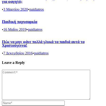
για φαγητό;
•
3 Μαρτίου 2020
•
paidiatros
Παιδική παχυσαρκία
•
16 Μαΐου 2019
•
paidiatros
Πώς να μην φάνε πολλά γλυκά τα παιδιά αυτά τα
Χριστούγεννα!
•
7 Δεκεμβρίου 2016
•
paidiatros
Leave a Reply