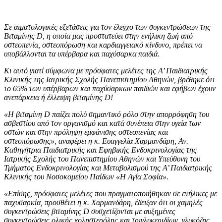
Σε αιματολογικές εξετάσεις για τον έλεγχο των συγκεντρώσεων της
Βιταμίνης D, η οποία μας προστατεύει στην ενήλικη ζωή από
οστεοπενία, οστεοπόρωση και καρδιαγγειακό κίνδυνο, πρέπει να
υποβάλλονται τα υπέρβαρα και παχύσαρκα παιδιά.
Κι αυτό γιατί σύμφωνα με πρόσφατες μελέτες της Α’ Παιδιατρικής
Κλινικής της Ιατρικής Σχολής Πανεπιστημίου Αθηνών, βρέθηκε ότι
το 65% των υπέρβαρων και παχύσαρκων παιδιών και εφήβων έχουν
ανεπάρκεια ή έλλειψη βιταμίνης D!
«Η βιταμίνη D παίζει πολύ σημαντικό ρόλο στην απορρόφηση του
ασβεστίου από τον οργανισμό και κατά συνέπεια στην υγεία των
οστών και στην πρόληψη εμφάνισης οστεοπενίας και
οστεοπόρωσης», αναφέρει η κ. Ευαγγελία Χαρμανδάρη, Αν.
Καθηγήτρια Παιδιατρικής και Εφηβικής Ενδοκρινολογίας της
Ιατρικής Σχολής του Πανεπιστημίου Αθηνών και Υπεύθυνη του
Τμήματος Ενδοκρινολογίας και Μεταβολισμού της Α’ Παιδιατρικής
Κλινικής του Νοσοκομείου Παίδων «Η Αγία Σοφία».
«Επίσης, πρόσφατες μελέτες που πραγματοποιήθηκαν σε ενήλικες με
παχυσαρκία, προσθέτει η κ. Χαρμανδάρη, έδειξαν ότι οι χαμηλές
συγκεντρώσεις βιταμίνης D συσχετίζονται με αυξημένες
συγκεντρώσεις ολικής χοληστερόλης και τριγλυκεριδίων, γλυκόζης