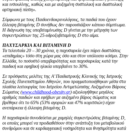
και ινσουλίνης, καθώς και με αυξημένη συστολική και διαστολική
αρτηριακή πίεση».
Σύμφωνα με τους Παιδοενδοκρινολόγους, τα παιδιά που έχουν
έλλειψη βιταμίνης D συνήθως δεν παρουσιάζουν κάποιο σύμπτωμα.
Η διάγνωση της υποβιταμίνωσης D γίνεται με την μέτρηση των
συγκεντρώσεων της 25-υδροξυβιταμίνης D στο αίμα.
ΠΑΧΥΣΑΡΚΙΑ ΚΑΙ ΒΙΤΑΜΙΝΗ D
Τα τελευταία 20 – 30 χρόνια, η παχυσαρκία έχει πάρει διαστάσεις
«επιδημίας» τόσο στη χώρα μας όσο και στον υπόλοιπο κόσμο. Στην
Ελλάδα, το ποσοστό υπερβαρότητας και παχυσαρκίας κατά την
παιδική και εφηβική ηλικία υπερβαίνει το 30%.
Σε πρόσφατες μελέτες της Α’ Παιδιατρικής Κλινικής της Ιατρικής
Σχολής Πανεπιστημίου Αθηνών, που πραγματοποιήθηκαν μέσα στα
πλαίσια λειτουργίας του Ιατρείου Αντιμετώπισης Αυξημένου Βάρους
Σώματος (
www.childhood-obesity.gr
) αξιολογήθηκε μεγάλος
αριθμός παιδιών και εφήβων με αυξημένο βάρος σώματος και
βρέθηκε ότι το 65% (53% αγοριών και 47% κοριτσιών) είχαν
ανεπάρκεια ή έλλειψη βιταμίνης D.
Η παχυσαρκία συνοδεύεται με χαμηλές συγκεντρώσεις βιταμίνης D,
οι οποίες μπορεί να προδιαθέσουν στην ανάπτυξη του μεταβολικού
συνδρόμου και σε καρδιαγγειακή νοσηρότητα και θνησιμότητα κατά