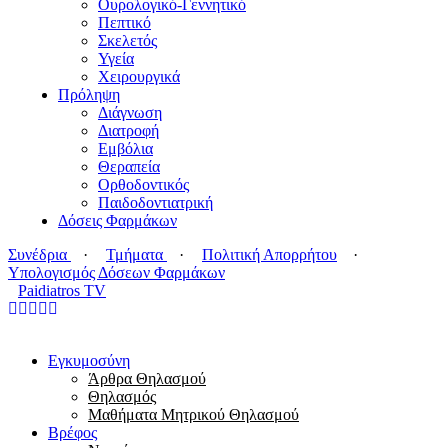
Ουρολογικό-Γεννητικό
Πεπτικό
Σκελετός
Υγεία
Χειρουργικά
Πρόληψη
Διάγνωση
Διατροφή
Εμβόλια
Θεραπεία
Ορθοδοντικός
Παιδοδοντιατρική
Δόσεις Φαρμάκων
Συνέδρια
·
Τμήματα
·
Πολιτική Απορρήτου
·
Υπολογισμός Δόσεων Φαρμάκων
Paidiatros TV
Εγκυμοσύνη
Άρθρα Θηλασμού
Θηλασμός
Μαθήματα Μητρικού Θηλασμού
Βρέφος