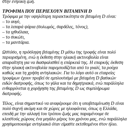
στην ενήλικη ζωή.
ΤΡΟΦΙΜΑ ΠΟΥ ΠΕΡΙΕΧΟΥΝ ΒΙΤΑΜΙΝΗ D
Τρόφιμα με την υψηλότερη περιεκτικότητα σε βιταμίνη D είναι:
– το αυγό,
– τα λιπαρά ψάρια (σολωμός, σαρδέλες, τόνος),
– τα ιχθυέλαια,
– το συκώτι,
– τα μανιτάρια.
Ωστόσο, η πρόσληψη βιταμίνης D μέσω της τροφής είναι πολύ
περιορισμένη, ενώ η έκθεση στην ηλιακή ακτινοβολία είναι
απαραίτητη για να διασφαλισθεί η επάρκειά της. Η επαρκής έκθεση
στην ηλιακή ακτινοβολία παρεμποδίζεται από το γυαλί, τα ρούχα
καθώς και τη χρήση αντηλιακών. Για το λόγο αυτό οι εταιρείες
τροφίμων έχουν προβεί σε εμπλουτισμό με βιταμίνη D βασικών
ειδών διατροφής, όπως το γάλα και τα δημητριακά, ενώ παράλληλα
ενθαρρύνεται η χορήγηση της βιταμίνης D ως συμπλήρωμα
διατροφής.
Τέλος, είναι σημαντικό να αναφέρουμε ότι η υποβιταμίνωση D είναι
πολύ συχνή ακόμη και σε χώρες με ηλιοφάνεια, όπως η Ελλάδα,
επειδή με την αλλαγή του τρόπου ζωής μας παραμένουμε σε
κλειστούς χώρους ένα μεγάλο μέρος του χρόνου μας, ενώ παράλληλα
χρησιμοποιούμε αντηλιακά όταν είμαστε εκτεθειμένοι στον ήλιο.