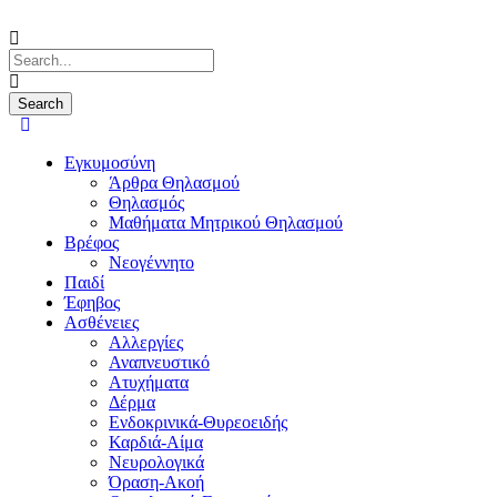
Εγκυμοσύνη
Άρθρα Θηλασμού
Θηλασμός
Μαθήματα Μητρικού Θηλασμού
Βρέφος
Νεογέννητο
Παιδί
Έφηβος
Ασθένειες
Αλλεργίες
Αναπνευστικό
Ατυχήματα
Δέρμα
Ενδοκρινικά-Θυρεοειδής
Καρδιά-Αίμα
Νευρολογικά
Όραση-Ακοή