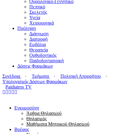
Ουρολογικό-Γεννητικό
Πεπτικό
Σκελετός
Υγεία
Χειρουργικά
Πρόληψη
Διάγνωση
Διατροφή
Εμβόλια
Θεραπεία
Ορθοδοντικός
Παιδοδοντιατρική
Δόσεις Φαρμάκων
Συνέδρια
·
Τμήματα
·
Πολιτική Απορρήτου
·
Υπολογισμός Δόσεων Φαρμάκων
Paidiatros TV
Εγκυμοσύνη
Άρθρα Θηλασμού
Θηλασμός
Μαθήματα Μητρικού Θηλασμού
Βρέφος