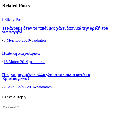
Related Posts
Sticky Post
Τι κάνουμε όταν το παιδί μας χάνει ξαφνικά την όρεξή του
για φαγητό;
•
3 Μαρτίου 2020
•
paidiatros
Παιδική παχυσαρκία
•
16 Μαΐου 2019
•
paidiatros
Πώς να μην φάνε πολλά γλυκά τα παιδιά αυτά τα
Χριστούγεννα!
•
7 Δεκεμβρίου 2016
•
paidiatros
Leave a Reply