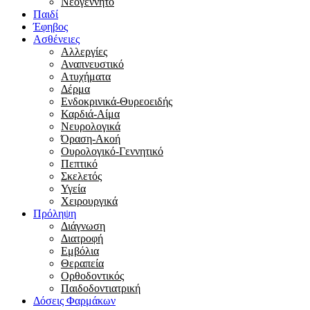
Νεογέννητο
Παιδί
Έφηβος
Ασθένειες
Αλλεργίες
Αναπνευστικό
Ατυχήματα
Δέρμα
Ενδοκρινικά-Θυρεοειδής
Καρδιά-Αίμα
Νευρολογικά
Όραση-Ακοή
Ουρολογικό-Γεννητικό
Πεπτικό
Σκελετός
Υγεία
Χειρουργικά
Πρόληψη
Διάγνωση
Διατροφή
Εμβόλια
Θεραπεία
Ορθοδοντικός
Παιδοδοντιατρική
Δόσεις Φαρμάκων