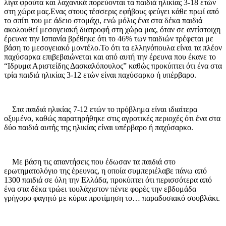
λίγα φρούτα και λαχανικά πορεύονται τα παιδιά ηλικίας 3-18 ετών
στη χώρα μας.Ενας στους τέσσερις εφήβους φεύγει κάθε πρωί από
το σπίτι του με άδειο στομάχι, ενώ μόλις ένα στα δέκα παιδιά
ακολουθεί μεσογειακή διατροφή στη χώρα μας, όταν σε αντίστοιχη
έρευνα την Ισπανία βρέθηκε ότι το 46% των παιδιών τρέφεται με
βάση το μεσογειακό μοντέλο.Το ότι τα ελληνόπουλα είναι τα πλέον
παχύσαρκα επιβεβαιώνεται και από αυτή την έρευνα που έκανε το
“Ιδρυμα Αριστείδης Δασκαλόπουλος” καθώς προκύπτει ότι ένα στα
τρία παιδιά ηλικίας 3-12 ετών είναι παχύσαρκο ή υπέρβαρο.
Στα παιδιά ηλικίας 7-12 ετών το πρόβλημα είναι ιδιαίτερα
οξυμένο, καθώς παρατηρήθηκε στις αγροτικές περιοχές ότι ένα στα
δύο παιδιά αυτής της ηλικίας είναι υπέρβαρο ή παχύσαρκο.
Με βάση τις απαντήσεις που έδωσαν τα παιδιά στο
ερωτηματολόγιο της έρευνας, η οποία συμπεριέλαβε πάνω από
1300 παιδιά σε όλη την Ελλάδα, προκύπτει ότι περισσότερα από
ένα στα δέκα τρώει τουλάχιστον πέντε φορές την εβδομάδα
γρήγορο φαγητό με κύρια προτίμηση το… παραδοσιακό σουβλάκι.