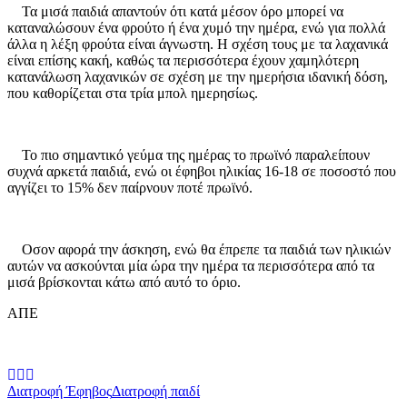
Τα μισά παιδιά απαντούν ότι κατά μέσον όρο μπορεί να
καταναλώσουν ένα φρούτο ή ένα χυμό την ημέρα, ενώ για πολλά
άλλα η λέξη φρούτα είναι άγνωστη. Η σχέση τους με τα λαχανικά
είναι επίσης κακή, καθώς τα περισσότερα έχουν χαμηλότερη
κατανάλωση λαχανικών σε σχέση με την ημερήσια ιδανική δόση,
που καθορίζεται στα τρία μπολ ημερησίως.
Το πιο σημαντικό γεύμα της ημέρας το πρωϊνό παραλείπουν
συχνά αρκετά παιδιά, ενώ οι έφηβοι ηλικίας 16-18 σε ποσοστό που
αγγίζει το 15% δεν παίρνουν ποτέ πρωϊνό.
Οσον αφορά την άσκηση, ενώ θα έπρεπε τα παιδιά των ηλικιών
αυτών να ασκούνται μία ώρα την ημέρα τα περισσότερα από τα
μισά βρίσκονται κάτω από αυτό το όριο.
ΑΠΕ
Διατροφή Έφηβος
Διατροφή παιδί