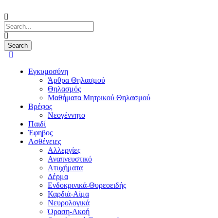
Εγκυμοσύνη
Άρθρα Θηλασμού
Θηλασμός
Μαθήματα Μητρικού Θηλασμού
Βρέφος
Νεογέννητο
Παιδί
Έφηβος
Ασθένειες
Αλλεργίες
Αναπνευστικό
Ατυχήματα
Δέρμα
Ενδοκρινικά-Θυρεοειδής
Καρδιά-Αίμα
Νευρολογικά
Όραση-Ακοή